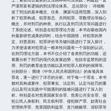
严谨而富有逻辑的刑法理论体系。 总论部分： 详细阐
述了刑法的基本概念、任务、渊源与适用范围，深入剖
析了犯罪构成、犯罪形态、共同犯罪、罪数理论等核心
概念，并对刑罚的种类、执行以及刑罚消灭等问题进行
了系统论述。特别是在犯罪理论方面，本书在吸收国内
外最新研究成果的同时，结合中国国情，对犯罪的界
定、归责原则、犯罪评价等关键问题进行了深入探讨，
力求使读者对犯罪这一根本性问题有一个深刻的认识。
在刑罚理论方面，本书不仅介绍了各类刑罚的功能，还
着重分析了刑罚的现代化发展趋势，包括非监禁刑的适
用、刑罚的教育改造功能以及对犯罪人权利的保障等。
分则部分： 围绕《中华人民共和国刑法》的各项具体
罪名，逐一进行了详尽的分析。对于每一个罪名，本书
都对其构成要件、犯罪事实、法定刑、认定与处罚的重
点以及司法实践中可能遇到的疑难问题进行了深入剖
析。特别是在对危害国家安全罪、危害公共安全罪、侵
犯公民人身权利、民主权利罪、侵犯财产罪、妨害社会
管理秩序罪、危害国防利益罪、贪污贿赂罪、渎职罪等