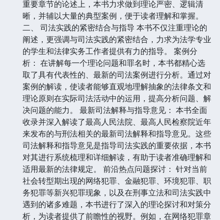
重要章节的论述上，本书力求做到理论严密、逻辑清
晰，并辅以大量的典型案例，便于读者理解和掌握。
二、 司法实践的紧密结合与指导 本书不仅注重理论的
阐述，更强调与司法实践的紧密结合，力求为法学专业
的学生和法律实务工作者提供有力的指导。 案例分
析： 在讲解每一个理论问题和罪名时，本书都精心选
取了具有代表性的、最新的司法案例进行分析。通过对
案例的解读，使读者能够直观地理解抽象的法律条文和
理论原则在实际司法活动中的运用，提高分析问题、解
决问题的能力。 最新司法解释与指导意见： 本书全面
收录并深入解读了最高人民法院、最高人民检察院近年
来发布的与刑法相关的最新司法解释和指导意见。这些
司法解释和指导意见是指导司法实践的重要依据，本书
对其进行系统梳理和详细解读，有助于读者准确理解和
适用最新的法律规定。 前沿热点问题探讨： 针对当前
社会转型期出现的网络犯罪、金融犯罪、环境犯罪、职
务犯罪等新兴犯罪现象，以及在刑事立法和司法实践中
遇到的诸多难题，本书进行了深入的理论探讨和对策分
析，为读者提供了前瞻性的视野。例如，在网络犯罪章