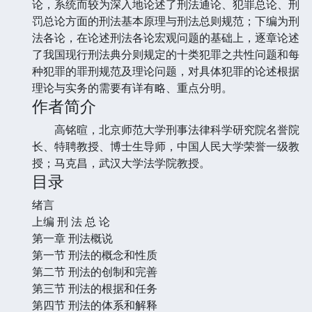
论，系统而较为深入地论述了刑法通论、犯罪总论、刑
罚总论方面的刑法基本原理与刑法总则规范；下编为刑
法各论，在论述刑法各论宏观问题的基础上，逐章论述
了我国现行刑法典分则规定的十类犯罪之共性问题和每
种犯罪的罪刑规范及理论问题，对具体犯罪的论述根据
理论与实务的需要有详有略、重点分明。
作者简介
高铭暄，北京师范大学刑事法律科学研究院名誉院
长、特聘教授、博士生导师，中国人民大学荣誉一级教
授；马克昌，武汉大学法学院教授。
目录
绪言
上编 刑 法 总 论
第一章 刑法概说
第一节 刑法的概念和性质
第二节 刑法的创制和完善
第三节 刑法的根据和任务
第四节 刑法的体系和解释