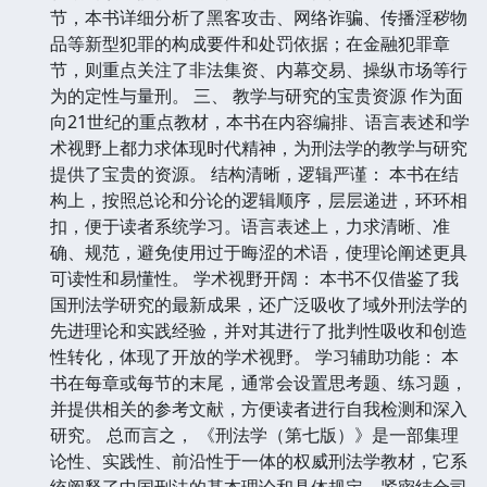
节，本书详细分析了黑客攻击、网络诈骗、传播淫秽物
品等新型犯罪的构成要件和处罚依据；在金融犯罪章
节，则重点关注了非法集资、内幕交易、操纵市场等行
为的定性与量刑。 三、 教学与研究的宝贵资源 作为面
向21世纪的重点教材，本书在内容编排、语言表述和学
术视野上都力求体现时代精神，为刑法学的教学与研究
提供了宝贵的资源。 结构清晰，逻辑严谨： 本书在结
构上，按照总论和分论的逻辑顺序，层层递进，环环相
扣，便于读者系统学习。语言表述上，力求清晰、准
确、规范，避免使用过于晦涩的术语，使理论阐述更具
可读性和易懂性。 学术视野开阔： 本书不仅借鉴了我
国刑法学研究的最新成果，还广泛吸收了域外刑法学的
先进理论和实践经验，并对其进行了批判性吸收和创造
性转化，体现了开放的学术视野。 学习辅助功能： 本
书在每章或每节的末尾，通常会设置思考题、练习题，
并提供相关的参考文献，方便读者进行自我检测和深入
研究。 总而言之， 《刑法学（第七版）》是一部集理
论性、实践性、前沿性于一体的权威刑法学教材，它系
统阐释了中国刑法的基本理论和具体规定，紧密结合司