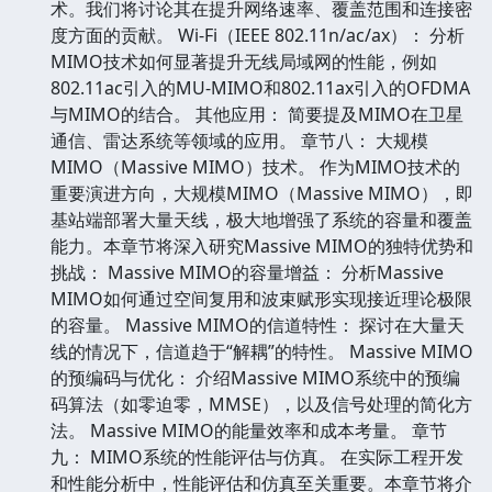
术。我们将讨论其在提升网络速率、覆盖范围和连接密
度方面的贡献。 Wi-Fi（IEEE 802.11n/ac/ax）： 分析
MIMO技术如何显著提升无线局域网的性能，例如
802.11ac引入的MU-MIMO和802.11ax引入的OFDMA
与MIMO的结合。 其他应用： 简要提及MIMO在卫星
通信、雷达系统等领域的应用。 章节八： 大规模
MIMO（Massive MIMO）技术。 作为MIMO技术的
重要演进方向，大规模MIMO（Massive MIMO），即
基站端部署大量天线，极大地增强了系统的容量和覆盖
能力。本章节将深入研究Massive MIMO的独特优势和
挑战： Massive MIMO的容量增益： 分析Massive
MIMO如何通过空间复用和波束赋形实现接近理论极限
的容量。 Massive MIMO的信道特性： 探讨在大量天
线的情况下，信道趋于“解耦”的特性。 Massive MIMO
的预编码与优化： 介绍Massive MIMO系统中的预编
码算法（如零迫零，MMSE），以及信号处理的简化方
法。 Massive MIMO的能量效率和成本考量。 章节
九： MIMO系统的性能评估与仿真。 在实际工程开发
和性能分析中，性能评估和仿真至关重要。本章节将介