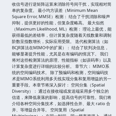
收信号进行逆矩阵运算来消除符号间干扰，实现相对简
单的复杂度。 最小均方误差（Minimum Mean
Square Error, MMSE）检测： 结合了干扰消除和噪声
抑制，提供更好的性能，但复杂度略高。 最大似然
（Maximum Likelihood, ML）检测： 理论上最优，能
获得最低的差错率，但计算复杂度随着天线数量和调制
阶数呈指数增长，实际应用受限。 迭代检测算法（如
BCJR算法在MIMO中的扩展）： 结合了软判决信息，
能够显著提升性能，尤其是在有编码的情况下。 我们
将对这些检测算法的原理、性能指标（如误码率）以及
计算复杂度进行详细的比较分析。 章节六： MIMO系
统的空间编码技术。 除了预编码和检测，空间编码技
术是MIMO系统利用多天线实现分集和复用增益的另一
重要手段。本章节将深入探讨： 空间分集（Spatial
Diversity）： 通过在接收端或发送端采用多个独立的
信道，来降低衰落的影响，提高信号的可靠性。我们将
介绍各种空间分集技术，如选择性合并、最大 ratio 合
并、等增益合并等。 空间复用（Spatial
Multiplexing）： 在同一时间、同一频率资源上，通过