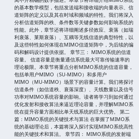
的基本数学模型，包括发送端和接收端的向量表示、信
道矩阵的定义以及其在时域和频域的特性。我们将深入
分析信道矩阵的秩、条件数等关键参数如何影响系统的
性能。此外，章节还将详细阐述多径效应、衰落（如瑞
利衰落、莱斯衰落）、互耦等无线信道的典型特性，以
及这些特性如何体现在MIMO信道矩阵中，为后续的编
码和解码设计提供依据。 章节三： MIMO系统的信道
容量。 信道容量是衡量通信系统最大可靠传输速率的
理论极限。本章节将重点分析MIMO系统的信道容量，
包括单用户MIMO（SU-MIMO）和多用户
MIMO（MU-MIMO）场景下的容量计算。我们将探讨
信道条件（如信道秩、衰落深度）、天线数量以及信号
功率对MIMO系统容量的影响。读者将学习到如何通过
优化发射和接收算法来逼近理论容量，并理解MIMO系
统在提升容量方面相比单天线系统的巨大优势。 第二
篇：MIMO系统的关键技术与算法 在掌握了MIMO系
统的基础理论后，本篇将深入探讨实现MIMO系统高性
能的关键技术和算法。 章节四： MIMO系统的发射端