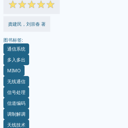
☆
☆
☆
☆
☆
龚建民，刘崇春 著
图书标签:
通信系统
多入多出
MIMO
无线通信
信号处理
信道编码
调制解调
天线技术