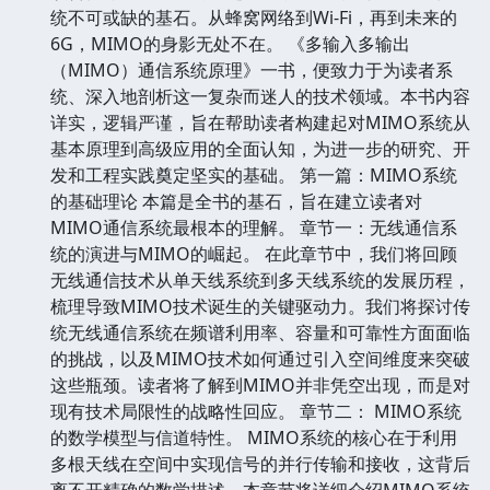
统不可或缺的基石。从蜂窝网络到Wi-Fi，再到未来的
6G，MIMO的身影无处不在。 《多输入多输出
（MIMO）通信系统原理》一书，便致力于为读者系
统、深入地剖析这一复杂而迷人的技术领域。本书内容
详实，逻辑严谨，旨在帮助读者构建起对MIMO系统从
基本原理到高级应用的全面认知，为进一步的研究、开
发和工程实践奠定坚实的基础。 第一篇：MIMO系统
的基础理论 本篇是全书的基石，旨在建立读者对
MIMO通信系统最根本的理解。 章节一：无线通信系
统的演进与MIMO的崛起。 在此章节中，我们将回顾
无线通信技术从单天线系统到多天线系统的发展历程，
梳理导致MIMO技术诞生的关键驱动力。我们将探讨传
统无线通信系统在频谱利用率、容量和可靠性方面面临
的挑战，以及MIMO技术如何通过引入空间维度来突破
这些瓶颈。读者将了解到MIMO并非凭空出现，而是对
现有技术局限性的战略性回应。 章节二： MIMO系统
的数学模型与信道特性。 MIMO系统的核心在于利用
多根天线在空间中实现信号的并行传输和接收，这背后
离不开精确的数学描述。本章节将详细介绍MIMO系统