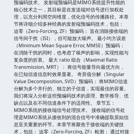
预编码技术。 发射端预编码是MIMO系统提升性能的
核心技术之一，其目标是在发送端对信号进行加权处
理，以充分利用空间维度，优化信号的传播路径。本章
节将详细介绍多种经典的发射端预编码技术，包括：
迫零（Zero-Forcing, ZF）预编码： 旨在消除接收端的
信号间干扰（ISI），但可能放大噪声。 最小均方误差
（Minimum Mean Square Error, MMSE）预编码：
在消除干扰的同时，也考虑了噪声的影响，实现性能与
复杂度的折衷。 最大 ratio 组合（Maximal Ratio
Transmission, MRT）： 将信号能量导向最优方向，
在已知信道信息时效果显著。 奇异值分解（Singular
Value Decomposition, SVD）预编码： 将MIMO信道
分解为多个并行的、独立的子信道，实现最佳的容量。
我们将深入分析这些预编码技术的原理、数学推导、优
缺点以及在不同信道条件下的适用性。 章节五：
MIMO系统的接收端信号处理技术。 接收端的信号处
理是MIMO系统从接收到的混合信号中准确提取原始信
息至关重要的环节。本章节将聚焦于接收端的关键技
术，包括： 迫零（Zero-Forcing, ZF）检测： 通过对接