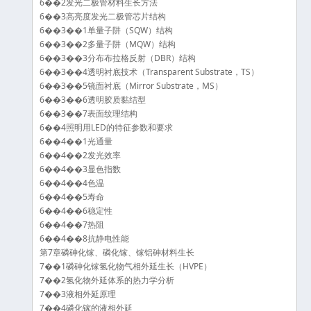
6��2发光二极管材料生长方法
6��3高亮度发光二极管芯片结构
6��3��1单量子阱（SQW）结构
6��3��2多量子阱（MQW）结构
6��3��3分布布拉格反射（DBR）结构
6��3��4透明衬底技术（Transparent Substrate，TS）
6��3��5镜面衬底（Mirror Substrate，MS）
6��3��6透明胶质黏结型
6��3��7表面纹理结构
6��4照明用LED的特征参数和要求
6��4��1光通量
6��4��2发光效率
6��4��3显色指数
6��4��4色温
6��4��5寿命
6��4��6稳定性
6��4��7热阻
6��4��8抗静电性能
第7章磷砷化镓、磷化镓、镓铝砷材料生长
7��1磷砷化镓氢化物气相外延生长（HVPE）
7��2氢化物外延体系的热力学分析
7��3液相外延原理
7��4磷化镓的液相外延