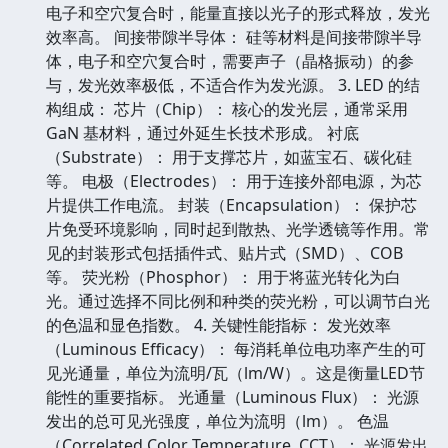
电子和空穴复合时，能量直接以光子的形式释放，发光
效率高。 间接带隙半导体： 硅等材料是间接带隙半导
体，电子和空穴复合时，需要声子（晶格振动）的参
与，发光效率极低，不适合作为发光源。 3. LED 的结
构组成： 芯片（Chip）： 核心的发光层，通常采用
GaN 基材料，通过外延生长技术形成。 衬底
（Substrate）： 用于支撑芯片，如蓝宝石、碳化硅
等。 电极（Electrodes）： 用于连接外部电源，为芯
片提供工作电流。 封装（Encapsulation）： 保护芯
片免受环境影响，同时起到散热、光学透镜等作用。常
见的封装形式包括插件式、贴片式（SMD）、COB
等。 荧光粉（Phosphor）： 用于将蓝光转化为白
光。通过选择不同比例和种类的荧光粉，可以调节白光
的色温和显色指数。 4. 关键性能指标： 发光效率
（Luminous Efficacy）： 每消耗单位电功率产生的可
见光通量，单位为流明/瓦（lm/W）。这是衡量LED节
能性的重要指标。 光通量（Luminous Flux）： 光源
发出的总可见光强度，单位为流明（lm）。 色温
（Correlated Color Temperature, CCT）： 光源发出