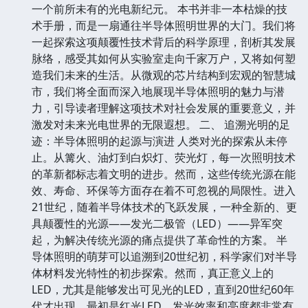
一个前所未有的光电新纪元。 本书并非一本枯燥的技
术手册，而是一扇通往半导体照明世界的大门。我们将
一起探索这项颠覆性技术背后的科学原理，剖析其发展
脉络，感受其如何从实验室走向千家万户，又将如何塑
造我们未来的生活。从微观的芯片结构到宏观的智慧城
市，我们将全面而深入地展现半导体照明的魅力与潜
力，引导读者理解这项技术对社会发展的重要意义，并
激发对未来光电世界的无限遐想。 二、 追溯光明的足
迹：半导体照明的起源与演进 人类对光的探索从未停
止。从篝火、油灯到白炽灯、荧光灯，每一次照明技术
的革新都标志着文明的进步。然而，这些传统光源在能
效、寿命、环保等方面存在着不可忽视的局限性。进入
21世纪，随着半导体技术的飞跃发展，一种全新的、更
具颠覆性的光源——发光二极管（LED）——异军突
起，为解决传统光源的痛点提供了革命性的方案。 半
导体照明的萌芽可以追溯到20世纪初，科学家们对半导
体材料发光特性的初步探索。然而，真正意义上的
LED，尤其是能够发出可见光的LED，直到20世纪60年
代才出现，最初是红光LED，发光效率和亮度都非常有