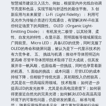
智慧城市建设注入活力。例如，根据室内外光线自动调
节亮度和色温，实现节能与舒适性的最佳平衡。 3. 创
新应用与未来展望： Li-Fi（Light Fidelity）： 利用可
见光作为传输介质进行无线通信，有望解决Wi-Fi在某
些特定场景下的局限性。 OLED（Organic Light-
Emitting Diode）： 有机发光二极管，以其轻薄、柔
性、自发光的特性，在显示器、照明面板等领域展现出
广阔前景。 Micro LED： 具备LED的优势，同时克服了
OLED的寿命和烧屏问题，被认为是下一代显示技术的
有力竞争者。 五、 挑战与机遇：推动半导体照明迈向
更高峰 尽管半导体照明技术取得了巨大成就，但其发
展并非一帆风顺，也面临着一些挑战，同时也孕育着新
的机遇。 1. 面临的挑战： 成本问题： 尽管LED的成本
持续下降，但相较于传统光源，其初期投入仍然较高，
尤其是在一些高端应用领域。 技术瓶颈： 如何进一步
提高LED的发光效率，尤其是在高电流密度下；如何获
得更接近自然光的完美光谱；如何解决LED在高温高湿
环境下的可靠性问题，仍是研发的重点。 标准与规
范： 随着应用场景的多元化，建立更加完善的行业标