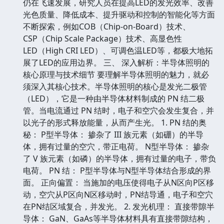
仍在飞速发展，研究人员在提高LED的发光效率、改善
光色质量、降低成本、提升驱动和控制的智能化等方面
不断探索，例如COB（Chip-on-Board）技术、
CSP（Chip Scale Package）技术、高显色性
LED（High CRI LED）、可调色温LED等，都极大地拓
展了LED的应用边界。 三、 深入解析：半导体照明的
核心原理与技术细节 要理解半导体照明的魅力，就必
须深入其核心技术。半导体照明的核心是发光二极管
（LED），它是一种由半导体材料制成的 PN 结二极
管。当电流通过 PN 结时，电子和空穴会发生复合，并
以光子的形式释放能量，从而产生光。 1. PN 结的奥
秘： P型半导体： 掺杂了 III 族元素（如硼）的半导
体，拥有过量的空穴，带正电荷。 N型半导体： 掺杂
了 V 族元素（如磷）的半导体，拥有过量的电子，带负
电荷。 PN 结： P型半导体与N型半导体结合形成的界
面。 正向偏置： 当施加的电压使得电子从N区向P区移
动，空穴从P区向N区移动时，PN结导通，电子和空穴
在PN结区域复合，并发光。 2. 发光机理： 直接带隙半
导体： GaN、GaAs等半导体材料具有直接带隙结构，