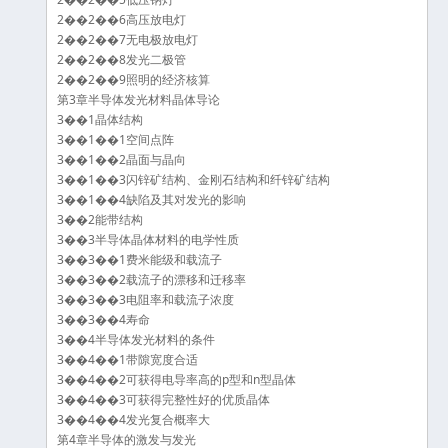
2��2��6高压放电灯
2��2��7无电极放电灯
2��2��8发光二极管
2��2��9照明的经济核算
第3章半导体发光材料晶体导论
3��1晶体结构
3��1��1空间点阵
3��1��2晶面与晶向
3��1��3闪锌矿结构、金刚石结构和纤锌矿结构
3��1��4缺陷及其对发光的影响
3��2能带结构
3��3半导体晶体材料的电学性质
3��3��1费米能级和载流子
3��3��2载流子的漂移和迁移率
3��3��3电阻率和载流子浓度
3��3��4寿命
3��4半导体发光材料的条件
3��4��1带隙宽度合适
3��4��2可获得电导率高的p型和n型晶体
3��4��3可获得完整性好的优质晶体
3��4��4发光复合概率大
第4章半导体的激发与发光