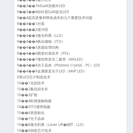
9��3��7AlGaN深紫外LED
9��3��8硅衬底GaN蓝光LED
9��4提高质量和降低成本的几个重要技术问题
9��4��1衬底
9��4��2缓冲层
9��4��3激光剥离（LLO）
9��4��4氧化铟锡（ITO）
9��4��5表面纹理结构
9��4��6图形衬底技术（PSS）
9��4��7微矩阵发光二极管（MALED）
9��4��8光子晶体（Photonic Crystal，PC）LED
9��4��9金属垂直光子LED（MVP LED）
0章LED芯片制造技术
10��1光刻技术
10��2氮化硅生长
10��3扩散
10��4欧姆接触电极
10��5ITO透明电极
10��6表面粗化
10��7光子晶体
10��8激光剥离（Laser Lift�瞣ff，LLO）
10��9倒装芯片技术