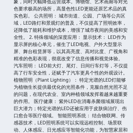
象，同时大幅降低运营成本。博物馆、艺术画廊等对光
色要求极高的场所，高显色性LED更能还原艺术品的真
实色彩。 公共照明： 城市街道、公园、广场等公共区
域，LED路灯和景观灯的普及，不仅提高了照明效率，
还降低了能耗和维护成本，增强了城市夜间的美感和安
全性。 2. 特殊领域的深度应用： 显示技术： LED作为
显示屏的核心单元，催生了LED电视、户外大型显示
屏、舞台租赁屏等，以其高亮度、高对比度、广视角和
精准的色彩表现，彻底改变了信息传播和视觉体验。
汽车照明： LED前大灯、尾灯、日间行车灯等，不仅提
高了行车安全性，还赋予了汽车更具个性的外观设计。
植物照明（Plant Lighting）： 特定光谱的LED灯能够
为植物生长提供最优化的光照条件，克服自然光照不足
的问题，在现代农业、室内种植领域发挥着越来越重要
的作用。 医疗健康： 紫外LED在消毒杀菌领域展现出
巨大潜力；特定光谱的LED还被应用于皮肤病治疗、伤
口愈合等医疗领域。 智能照明系统： 结合物联网、传
感器技术，LED照明系统可以实现远程控制、场景联
动、人体感应、日光感应等智能化功能，为智慧家居和