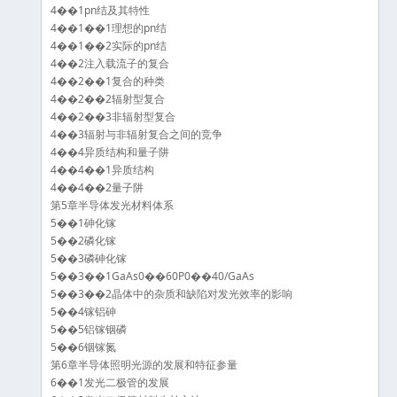
4��1pn结及其特性
4��1��1理想的pn结
4��1��2实际的pn结
4��2注入载流子的复合
4��2��1复合的种类
4��2��2辐射型复合
4��2��3非辐射型复合
4��3辐射与非辐射复合之间的竞争
4��4异质结构和量子阱
4��4��1异质结构
4��4��2量子阱
第5章半导体发光材料体系
5��1砷化镓
5��2磷化镓
5��3磷砷化镓
5��3��1GaAs0��60P0��40/GaAs
5��3��2晶体中的杂质和缺陷对发光效率的影响
5��4镓铝砷
5��5铝镓铟磷
5��6铟镓氮
第6章半导体照明光源的发展和特征参量
6��1发光二极管的发展