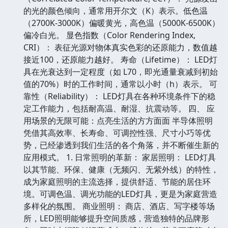
的光的颜色倾向，通常用开尔文（K）表示。低色温
（2700K-3000K）偏暖黄光，高色温（5000K-6500K）
偏冷白光。 显色指数（Color Rendering Index,
CRI）： 表征光源对物体真实色彩的还原能力，数值越
接近100，还原能力越好。 寿命（Lifetime）： LED灯
具在光衰达到一定程度（如 L70，即光通量衰减到初始
值的70%）时的工作时间，通常以小时（h）表示。 可
靠性（Reliability）： LED灯具在各种环境条件下的稳
定工作能力，包括耐高温、耐湿、抗震动等。 四、 应
用场景的无限可能：点亮生活的方方面面 半导体照明
凭借其高效率、长寿命、可调控性强、尺寸小巧等优
势，已经渗透到我们生活的各个角落，并不断催生新的
应用模式。 1. 日常照明的革新： 家居照明： LED灯具
以其节能、环保、健康（无频闪、无紫外线）的特性，
成为家庭照明的主流选择，提供舒适、节能的居住环
境。可调色温、调光功能的LED灯具，更是为家庭营造
多样化的氛围。 商业照明： 商店、酒店、写字楼等场
所，LED照明能够提升空间质感，营造独特的品牌形