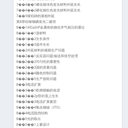
7��4��1磷化镓绿色发光材料外延生长
7��4��2磷化镓红色发光材料外延生长
7��5镓铝砷的液相外延
第8章铝镓铟磷发光二极管
8��1AlGaInP金属有机物化学气相沉积通论
8��1��1源材料
8��1��2生长条件
8��1��3器件生长
8��2外延材料的规模生产问题
8��2��1反应器问题:输送和排空处理
8��2��2均匀性的重要性
8��2��3源的质量问题
8��2��4颜色控制问题
8��2��5生产损耗问题
8��3电流扩展
8��3��1欧姆接触的改进
8��3��2p型衬底上生长
8��3��3电流扩展窗层
8��3��4氧化铟锡（ITO）
8��4电流阻挡结构
8��5光的取出
8��5��1上窗设计