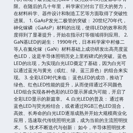
限。在随后的几十年里，科学家们付出了巨大的努力，
在材料科学、器件设计和制造工艺等方面取得了突破性
进展。 1. GaAsP发光二极管的突破： 20世纪70年代，
砷化镓磷（GaAsP）材料的出现，使得LED的效率和亮
度得到了显著提升，开始在指示灯等领域得到应用。 2.
GaN基LED的诞生： 1990年代，日本科学家中村修二
等人在氮化镓（GaN）材料基础上成功研发出高亮度蓝
色LED，这是半导体照明历史上里程碑式的突破。蓝色
LED的出现，为实现白光LED奠定了基础，因为白光可
以通过蓝光与黄光（或红、绿、蓝三原色）的组合来实
现。 3. 全彩LED时代来临： 蓝色LED的成功，推动了
绿色、红色LED性能的提升，从而使得通过不同颜色
LED组合实现各种色彩的LED显示屏成为可能，开启了
全彩LED显示的新篇章。 4. 白光LED的普及： 通过将
蓝色LED与荧光粉结合，或者通过RGB三色LED混合，
高效、长寿命的白光LED逐渐成熟并开始大规模商业化
应用，迅速取代传统照明光源，成为当前的主流照明技
术。 5. 技术不断迭代与创新： 如今，半导体照明技术