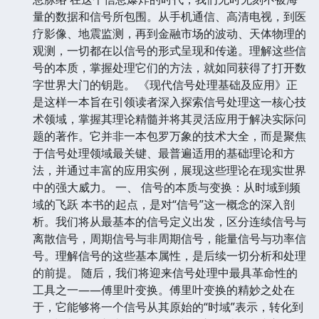
量的数据和信号所包围。从手机通信、高清电视，到医
疗影像、地震监测，再到金融市场的波动、天体物理的
观测，一切都在以信号的形式呈现和传递。理解这些信
号的本质，掌握处理它们的方法，就如同获得了打开数
字世界大门的钥匙。 《现代信号处理基础及应用》正
是这样一本旨在引领读者深入探索信号处理这一核心技
术领域，掌握其理论精髓并将其灵活应用于解决实际问
题的著作。它并非一本包罗万象的技术大全，而是聚焦
于信号处理领域最关键、最普遍适用的基础理论和方
法，并通过丰富的应用实例，展现这些理论在现实世界
中的强大威力。 一、 信号的本质与变换：从时域到频
域的飞跃 本书的起点，是对“信号”这一概念的深入剖
析。我们将从最基本的信号定义出发，区分连续信号与
离散信号，周期信号与非周期信号，能量信号与功率信
号。理解信号的这些基本属性，是后续一切分析和处理
的前提。 随后，我们将迎来信号处理中最具革命性的
工具之一——傅里叶变换。傅里叶变换的精妙之处在
于，它能够将一个信号从其原始的“时域”表示，转化到