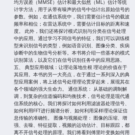
均方误差（MMSE）估计和最大似然（ML）估计等统
计学方法，用于从带有噪声的信号中估计出原始信号的
参数。例如，在通信系统中，我们需要估计信号的载波
频率和相位；在雷达系统中，需要估计目标的距离和速
度。 此外，我们还将探讨模式识别与分类在信号处理
中的应用。通过学习不同信号的特征，我们可以训练模
型来识别信号的类型，例如语音识别、图像分类、疾病
诊断中的生物信号分析等。本书将介绍一些基本的模式
识别算法，以及它们在信号识别任务中的应用思路。
五、 典型应用领域：让理论落地生根 理论的价值在于
其应用。本书的另一大亮点，在于通过一系列深入的典
型应用案例，将上述信号处理理论贯穿起来，展现其在
各个领域的强大生命力。 通信系统： 从基础的调制解
调，到复杂的信道编码和均衡技术，信号处理是现代通
信系统的核心。我们将探讨如何利用滤波器处理信号、
如何利用FFT进行频谱分析、如何利用采样理论保证信
息传输的准确性。 图像与视频处理： 图像的压缩、增
强、去噪、特征提取，视频的运动估计、目标跟踪，都
离不开信号处理的原理。我们将看到傅里叶变换如何用