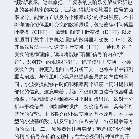
“频域”表示。这就像把一个复杂的交响乐分解成它所包
含的各种频率的纯音，让我们得以清晰地看到信号的频
率成分、能量分布以及各个频率成分的相对强度。本书
将详细介绍傅里叶变换的数学原理，包括连续时间傅里
叶变换（CTFT）、离散时间傅里叶变换（DTFT）以及
更适用于数字计算机处理的离散傅里叶变换（DFT）及
其高效算法——快速傅里叶变换（FFT）。通过对这些
变换的透彻理解，读者将能够“听懂”信号的内在“声
音”，识别其中的规律和特征。 除了傅里叶变换，小波
变换作为一种更先进的信号分析工具，也将在书中得到
重点阐述。与傅里叶变换只能提供全局的频率信息不
同，小波变换能够在时间和频率两个维度上同时提供局
部化的信息。这意味着，我们不仅能知道信号包含哪些
频率，还能知道这些频率在哪个时间点出现，这对于分
析非平稳信号，例如瞬时噪声、突变信号等，具有不可
替代的优势。本书将介绍小波变换的基本原理、不同类
型的小波基函数，以及它们在信号去噪、特征提取等方
面的应用。 二、 滤波器设计与实现：塑造和净化信号
的利器 信号在传输过程中，往往会受到各种噪声的干