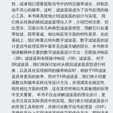
扰，或者我们需要提取信号中的特定频率成分，抑制其
他不关心的频率。这时，滤波器就成为了信号处理的核
心工具。本书将系统地介绍滤波器的设计与实现。 我
们将从经典的模拟滤波器理论入手，介绍巴特沃斯、切
比雪夫、贝塞尔等几种典型滤波器类型，理解它们在通
带纹波、阻带衰减、相位响应等方面的特性差异。在此
基础上，我们将重点转向数字滤波器。数字滤波器的设
计是信号处理应用中最常见也最关键的部分。本书将详
细讲解两种主要的数字滤波器设计方法：无限脉冲响应
（IIR）滤波器和有限脉冲响应（FIR）滤波器。 对于
IIR滤波器，我们将探讨如何从模拟滤波器原型进行转
换，以及其在实现相同的频率响应时，相较于FIR滤波
器具有更高的效率。而对于FIR滤波器，我们将介绍窗
函数法和频率采样法等设计方法，并强调其在稳定性、
线性相位方面的优势，这在某些对相位失真敏感的应用
中至关重要。 本书不仅会讲解滤波器的理论设计，更
会关注其在实际系统中的实现。我们将介绍滤波器设计
的常用工具和软件，并探讨在数字信号处理器（DSP）
等硬件平台上实现滤波器的技巧和优化方法，帮助读者