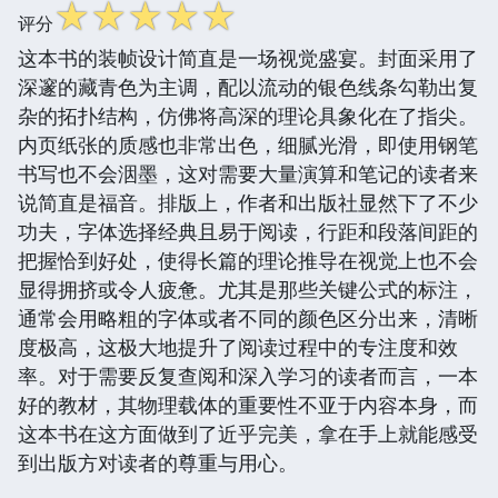
☆
☆
☆
☆
☆
评分
这本书的装帧设计简直是一场视觉盛宴。封面采用了
深邃的藏青色为主调，配以流动的银色线条勾勒出复
杂的拓扑结构，仿佛将高深的理论具象化在了指尖。
内页纸张的质感也非常出色，细腻光滑，即使用钢笔
书写也不会洇墨，这对需要大量演算和笔记的读者来
说简直是福音。排版上，作者和出版社显然下了不少
功夫，字体选择经典且易于阅读，行距和段落间距的
把握恰到好处，使得长篇的理论推导在视觉上也不会
显得拥挤或令人疲惫。尤其是那些关键公式的标注，
通常会用略粗的字体或者不同的颜色区分出来，清晰
度极高，这极大地提升了阅读过程中的专注度和效
率。对于需要反复查阅和深入学习的读者而言，一本
好的教材，其物理载体的重要性不亚于内容本身，而
这本书在这方面做到了近乎完美，拿在手上就能感受
到出版方对读者的尊重与用心。