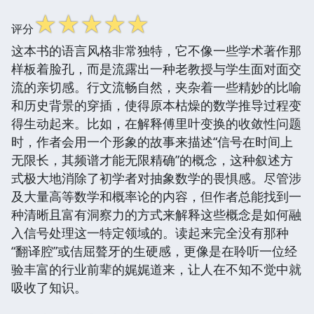
☆
☆
☆
☆
☆
评分
这本书的语言风格非常独特，它不像一些学术著作那
样板着脸孔，而是流露出一种老教授与学生面对面交
流的亲切感。行文流畅自然，夹杂着一些精妙的比喻
和历史背景的穿插，使得原本枯燥的数学推导过程变
得生动起来。比如，在解释傅里叶变换的收敛性问题
时，作者会用一个形象的故事来描述“信号在时间上
无限长，其频谱才能无限精确”的概念，这种叙述方
式极大地消除了初学者对抽象数学的畏惧感。尽管涉
及大量高等数学和概率论的内容，但作者总能找到一
种清晰且富有洞察力的方式来解释这些概念是如何融
入信号处理这一特定领域的。读起来完全没有那种
“翻译腔”或佶屈聱牙的生硬感，更像是在聆听一位经
验丰富的行业前辈的娓娓道来，让人在不知不觉中就
吸收了知识。