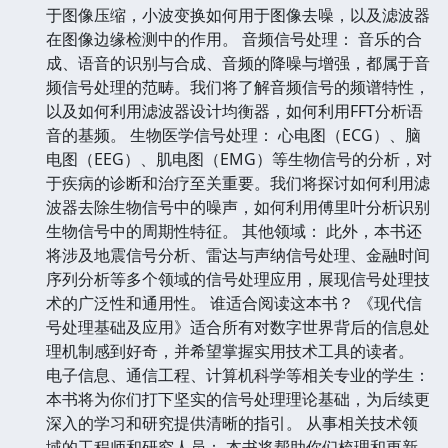
于图像压缩，小波变换如何用于图像去噪，以及滤波器
在图像边缘检测中的作用。 音频信号处理： 音乐的合
成、语音的识别与合成、音频的降噪与增强，都属于音
频信号处理的范畴。我们将了解音频信号的频谱特性，
以及如何利用滤波器设计均衡器，如何利用FFT分析语
音的基频。 生物医学信号处理： 心电图（ECG）、脑
电图（EEG）、肌电图（EMG）等生物信号的分析，对
于疾病的诊断和治疗至关重要。我们将探讨如何利用滤
波器去除生物信号中的噪声，如何利用傅里叶分析识别
生物信号中的周期性特征。 其他领域： 此外，本书还
将涉及地震信号分析、雷达与声纳信号处理、金融时间
序列分析等多个领域的信号处理应用，展现信号处理技
术的广泛性和通用性。 谁适合阅读这本书？ 《现代信
号处理基础及应用》适合所有对数字世界背后的信息处
理机制感到好奇，并希望掌握实用技术工具的读者。
电子信息、通信工程、计算机科学等相关专业的学生：
本书将为你们打下坚实的信号处理理论基础，为后续更
深入的学习和研究提供清晰的指引。 从事相关技术领
域的工程师和研究人员： 本书将帮助你们梳理和更新