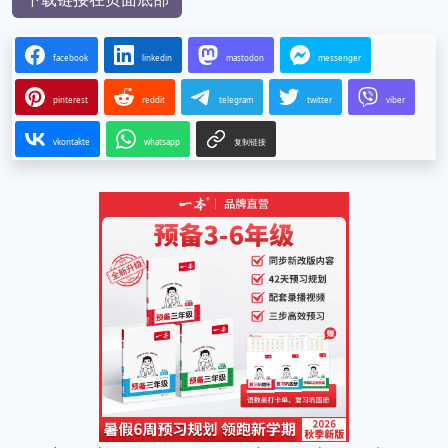
facebook
linkedin
mastodon
messenger
pinterest
reddit
telegram
twitter
viber
vkontakte
whatsapp
复制链接