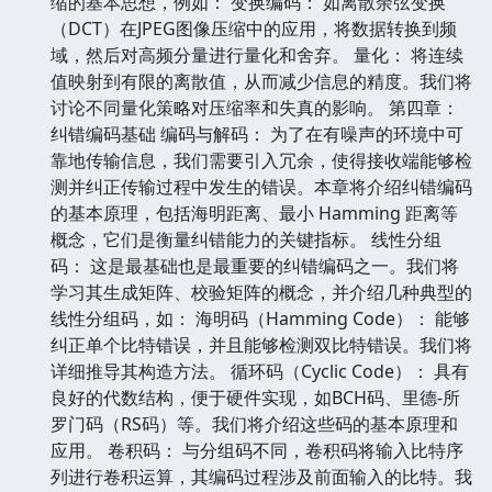
缩的基本思想，例如： 变换编码： 如离散余弦变换
（DCT）在JPEG图像压缩中的应用，将数据转换到频
域，然后对高频分量进行量化和舍弃。 量化： 将连续
值映射到有限的离散值，从而减少信息的精度。我们将
讨论不同量化策略对压缩率和失真的影响。 第四章：
纠错编码基础 编码与解码： 为了在有噪声的环境中可
靠地传输信息，我们需要引入冗余，使得接收端能够检
测并纠正传输过程中发生的错误。本章将介绍纠错编码
的基本原理，包括海明距离、最小 Hamming 距离等
概念，它们是衡量纠错能力的关键指标。 线性分组
码： 这是最基础也是最重要的纠错编码之一。我们将
学习其生成矩阵、校验矩阵的概念，并介绍几种典型的
线性分组码，如： 海明码（Hamming Code）： 能够
纠正单个比特错误，并且能够检测双比特错误。我们将
详细推导其构造方法。 循环码（Cyclic Code）： 具有
良好的代数结构，便于硬件实现，如BCH码、里德-所
罗门码（RS码）等。我们将介绍这些码的基本原理和
应用。 卷积码： 与分组码不同，卷积码将输入比特序
列进行卷积运算，其编码过程涉及前面输入的比特。我