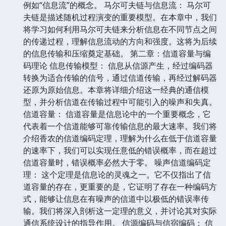
例如“信息流”的概念。 马尔可夫链与信息流： 马尔可
夫链是描述随机过程演变的重要模型。在本章中，我们
将学习如何利用马尔可夫链来分析信息在不同节点之间
的传递过程，理解信息流动的方向和强度。这将为后续
的信息传输和压缩奠定基础。 第二章：信道容量与编
码理论 信息传输模型： 信息从信源产生，经过编码器
转换为适合传输的信号，通过信道传输，再经过解码器
还原为原始信息。本章将详细介绍这一经典的通信模
型，并分析信道在传输过程中可能引入的噪声和失真。
信道容量： 信道容量是信息论中的一个重要概念，它
代表着一个信道能够可靠传输信息的最大速率。我们将
介绍香农的信道编码定理，理解为什么在低于信道容量
的速率下，我们可以实现任意低的错误概率，而在超过
信道容量时，错误概率必然大于零。 噪声信道编码定
理： 这个定理是信息论的灵魂之一。它不仅指出了信
道容量的存在，更重要的是，它证明了存在一种编码方
式，能够让信息在有噪声的信道中以极低的错误率传
输。我们将深入剖析这一定理的意义，并讨论其对实际
通信系统设计的指导作用。 信源编码与信宿编码： 信