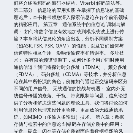
们将介绍卷积码的编码器结构、Viterbi 解码算法等。
第二部分：信息论的应用实践 在掌握了信息论的基础
理论后，本书将带领您深入探索信息论在各个前沿领域
的精彩应用。 第五章：通信系统中的信息论 调制与解
调： 如何将数字信息有效地加载到模拟载波上进行传
输？本章将从信息论的角度出发，分析不同调制方案
（如ASK, FSK, PSK, QAM）的性能，以及它们如何与
信道特性相互作用，影响传输速率和错误率。 多址技
术： 在有限的频谱资源下，如何让多个用户同时使用
通信信道？我们将探讨时分多址（TDMA）、频分多址
（FDMA）、码分多址（CDMA）等技术，并分析信息
论在其中所扮演的角色，例如如何通过正交编码来区分
不同的用户信号。 无线通信的挑战与机遇： 室内外无
线信号传播的衰落、干扰、带宽限制等问题，信息论提
供了分析和解决这些问题的理论工具。我们将讨论如何
利用信息论原理来设计更鲁棒、更高效的无线通信系
统，如MIMO（多输入多输出）技术。 第六章：数据
存储与检索中的信息论 纠错码在存储介质中的应用：
光盘、硬盘、闪存等存储介质都面临着数据损坏的风