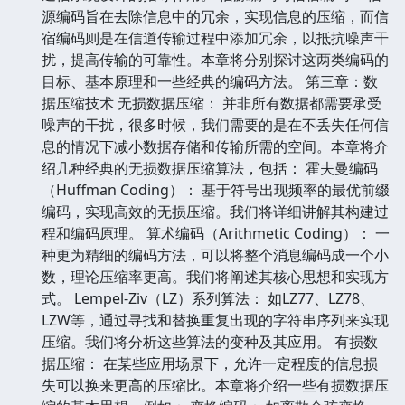
源编码旨在去除信息中的冗余，实现信息的压缩，而信
宿编码则是在信道传输过程中添加冗余，以抵抗噪声干
扰，提高传输的可靠性。本章将分别探讨这两类编码的
目标、基本原理和一些经典的编码方法。 第三章：数
据压缩技术 无损数据压缩： 并非所有数据都需要承受
噪声的干扰，很多时候，我们需要的是在不丢失任何信
息的情况下减小数据存储和传输所需的空间。本章将介
绍几种经典的无损数据压缩算法，包括： 霍夫曼编码
（Huffman Coding）： 基于符号出现频率的最优前缀
编码，实现高效的无损压缩。我们将详细讲解其构建过
程和编码原理。 算术编码（Arithmetic Coding）： 一
种更为精细的编码方法，可以将整个消息编码成一个小
数，理论压缩率更高。我们将阐述其核心思想和实现方
式。 Lempel-Ziv（LZ）系列算法： 如LZ77、LZ78、
LZW等，通过寻找和替换重复出现的字符串序列来实现
压缩。我们将分析这些算法的变种及其应用。 有损数
据压缩： 在某些应用场景下，允许一定程度的信息损
失可以换来更高的压缩比。本章将介绍一些有损数据压