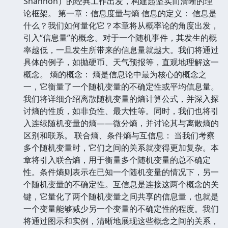
Shannon）的经典工作出发，构建起坚实而清晰的理
论框架。 第一章：信息度量与熵 信息的定义： 信息是
什么？我们如何量化它？本章将从概率论的角度出发，
引入“信息量”的概念。对于一个随机事件，其发生的概
率越低，一旦发生所带来的信息量就越大。我们将通过
具体的例子，如抛硬币、天气预报等，直观地理解这一
概念。 熵的概念： 熵是信息论中最为核心的概念之
一，它衡量了一个随机变量的不确定性或平均信息量。
我们将详细介绍离散随机变量的熵计算公式，并深入探
讨熵的性质，如非负性、最大性等。同时，我们也将引
入连续随机变量的熵——微分熵，并讨论其与离散熵的
区别和联系。 联合熵、条件熵与互信息： 当我们考察
多个随机变量时，它们之间的关系就变得更加复杂。本
章将引入联合熵，用于衡量多个随机变量的总不确定
性。条件熵则表示在已知一个随机变量的情况下，另一
个随机变量的不确定性。互信息是连接这两个概念的关
键，它量化了两个随机变量之间共享的信息量，也就是
一个变量能够减少另一个变量的不确定性的程度。我们
将通过图示和实例，清晰地展现这些概念之间的关系，