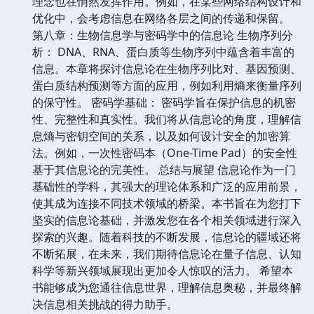
理念也在悄然发挥作用。例如，在某些网络结构设计和
优化中，会考虑信息在网络各层之间的传递和保留。
第八章：生物信息学与密码学中的信息论 生物序列分
析： DNA、RNA、蛋白质等生物序列中蕴含着丰富的
信息。本章将探讨信息论在生物序列比对、基因预测、
蛋白质结构预测等方面的应用，例如利用熵来衡量序列
的保守性。 密码学基础： 密码学旨在保护信息的机密
性、完整性和真实性。我们将从信息论的角度，理解信
息熵与密钥空间的关系，以及如何设计安全的加密算
法。例如，一次性密码本（One-Time Pad）的安全性
基于其信息论的完美性。 总结与展望 信息论作为一门
基础性的学科，其强大的理论体系和广泛的应用前景，
使其成为连接不同技术领域的桥梁。本书旨在为您打下
坚实的信息论基础，并激发您在各个相关领域进行深入
探索的兴趣。随着科技的不断发展，信息论的疆域还将
不断拓展，在未来，我们期待信息论在量子信息、认知
科学等新兴领域展现出更加令人惊叹的活力。 希望本
书能够成为您通往信息世界，理解信息奥秘，并最终解
决信息相关挑战的得力助手。