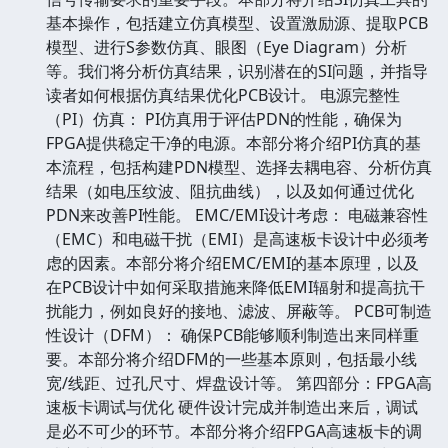
基本操作，包括建立仿真模型、设置激励源、提取PCB
模型、进行S参数仿真、眼图（Eye Diagram）分析
等。我们将分析仿真结果，识别潜在的SI问题，并指导
读者如何根据仿真结果优化PCB设计。 电源完整性
（PI）仿真： PI仿真用于评估PDN的性能，确保为
FPGA提供稳定干净的电源。本部分将介绍PI仿真的基
本流程，包括构建PDN模型、选择去耦电容、分析仿真
结果（如电压纹波、阻抗曲线），以及如何通过优化
PDN来改善PI性能。 EMC/EMI设计考虑： 电磁兼容性
（EMC）和电磁干扰（EMI）是高速板卡设计中必须考
虑的因素。本部分将介绍EMC/EMI的基本原理，以及
在PCB设计中如何采取措施来降低EMI辐射和提高抗干
扰能力，例如良好的接地、滤波、屏蔽等。 PCB可制造
性设计（DFM）： 确保PCB能够顺利制造出来同样重
要。本部分将介绍DFM的一些基本原则，包括最小线
宽/线距、过孔尺寸、焊盘设计等。 第四部分：FPGA高
速板卡调试与优化 硬件设计完成并制造出来后，调试
是必不可少的环节。本部分将介绍FPGA高速板卡的调