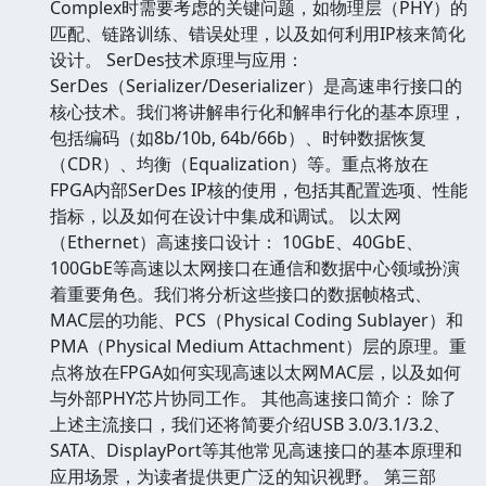
Complex时需要考虑的关键问题，如物理层（PHY）的
匹配、链路训练、错误处理，以及如何利用IP核来简化
设计。 SerDes技术原理与应用：
SerDes（Serializer/Deserializer）是高速串行接口的
核心技术。我们将讲解串行化和解串行化的基本原理，
包括编码（如8b/10b, 64b/66b）、时钟数据恢复
（CDR）、均衡（Equalization）等。重点将放在
FPGA内部SerDes IP核的使用，包括其配置选项、性能
指标，以及如何在设计中集成和调试。 以太网
（Ethernet）高速接口设计： 10GbE、40GbE、
100GbE等高速以太网接口在通信和数据中心领域扮演
着重要角色。我们将分析这些接口的数据帧格式、
MAC层的功能、PCS（Physical Coding Sublayer）和
PMA（Physical Medium Attachment）层的原理。重
点将放在FPGA如何实现高速以太网MAC层，以及如何
与外部PHY芯片协同工作。 其他高速接口简介： 除了
上述主流接口，我们还将简要介绍USB 3.0/3.1/3.2、
SATA、DisplayPort等其他常见高速接口的基本原理和
应用场景，为读者提供更广泛的知识视野。 第三部