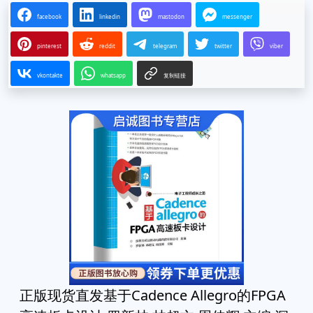
facebook
linkedin
mastodon
messenger
pinterest
reddit
telegram
twitter
viber
vkontakte
whatsapp
复制链接
正版现货直发基于Cadence Allegro的FPGA