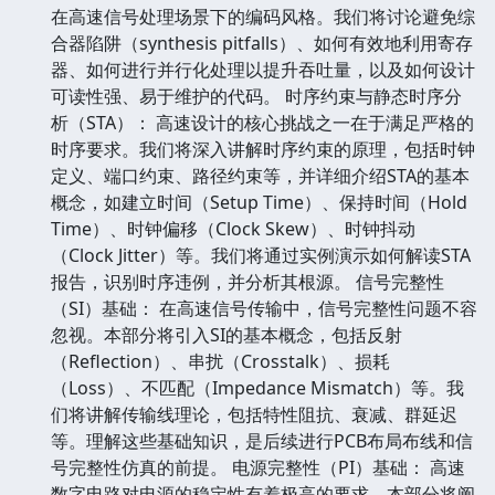
在高速信号处理场景下的编码风格。我们将讨论避免综
合器陷阱（synthesis pitfalls）、如何有效地利用寄存
器、如何进行并行化处理以提升吞吐量，以及如何设计
可读性强、易于维护的代码。 时序约束与静态时序分
析（STA）： 高速设计的核心挑战之一在于满足严格的
时序要求。我们将深入讲解时序约束的原理，包括时钟
定义、端口约束、路径约束等，并详细介绍STA的基本
概念，如建立时间（Setup Time）、保持时间（Hold
Time）、时钟偏移（Clock Skew）、时钟抖动
（Clock Jitter）等。我们将通过实例演示如何解读STA
报告，识别时序违例，并分析其根源。 信号完整性
（SI）基础： 在高速信号传输中，信号完整性问题不容
忽视。本部分将引入SI的基本概念，包括反射
（Reflection）、串扰（Crosstalk）、损耗
（Loss）、不匹配（Impedance Mismatch）等。我
们将讲解传输线理论，包括特性阻抗、衰减、群延迟
等。理解这些基础知识，是后续进行PCB布局布线和信
号完整性仿真的前提。 电源完整性（PI）基础： 高速
数字电路对电源的稳定性有着极高的要求。本部分将阐