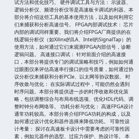
试方法和优化技巧。 硬件调试工具与方法： 示波器、
逻辑分析仪、频谱分析仪等是高速板卡调试的利器。本
部分将介绍这些工具的基本使用方法，以及如何利用它
们来捕获和分析高速信号。 FPGA内部调试技术： 芯片
内部的调试同样重要。我们将介绍FPGA厂商提供的在
线逻辑分析仪（如Xilinx的ILA、Intel的SignalTap）的
使用方法，如何通过它们来观测FPGA内部信号，诊断
逻辑问题。 高速接口调试： 针对前面介绍的高速接
口，本部分将提供专门的调试策略和技巧，例如如何通
过眼图仪来评估高速串行接口的信号质量，如何通过协
议分析仪来捕获和分析PCIe、以太网等协议数据。 时
序收敛与优化： 在实际调试过程中，可能仍然会遇到
时序问题。本部分将提供进一步的时序收敛和优化策
略，包括调整综合与布局布线选项、优化HDL代码、调
整时钟分布网络等。 功耗分析与优化： 高速FPGA设计
通常功耗较高。本部分将介绍FPGA功耗的构成，以及
如何通过设计优化和器件选择来降低功耗。 可靠性设
计考量： 探讨在高速板卡设计中需要考虑的可靠性因
素，例如元器件的选型、过应力保护、热设计等。 本