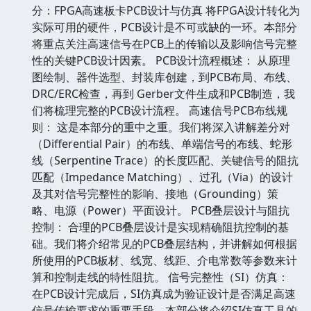
分：FPGA高速板卡PCB设计与仿真 将FPGA设计转化为
实际可用的硬件，PCB设计是不可或缺的一环。本部分
将重点关注高速信号在PCB上的传输以及影响信号完整
性的关键PCB设计因素。 PCB设计流程概述： 从原理
图绘制、器件选型、封装库创建，到PCB布局、布线、
DRC/ERC检查，再到 Gerber文件生成和PCB制造，我
们将梳理完整的PCB设计流程。 高速信号PCB布线规
则： 这是本部分的重中之重。我们将深入讲解差分对
（Differential Pair）的布线、单端信号的布线、蛇形
线（Serpentine Trace）的长度匹配、关键信号的阻抗
匹配（Impedance Matching）、过孔（Via）的设计
及其对信号完整性的影响、接地（Grounding）策
略、电源（Power）平面设计。 PCB叠层设计与阻抗
控制： 合理的PCB叠层设计是实现精确阻抗控制的基
础。我们将介绍常见的PCB叠层结构，并讲解如何根据
所使用的PCB板材、线宽、线距、介电常数等参数来计
算和控制走线的特性阻抗。 信号完整性（SI）仿真：
在PCB设计完成后，SI仿真成为验证设计是否满足高速
信号传输要求的重要手段。本部分将介绍SI仿真工具的