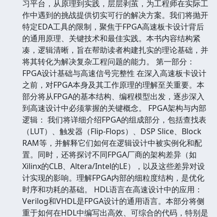
习平台，从原理到实践，层层剥茧，为工程师在实际工
作中遇到的挑战提供切实可行的解决方案。我们将抛开
特定EDA工具的限制，聚焦于FPGA高速板卡设计背后
的通用原理、关键技术和最佳实践。本书内容结构紧
凑，逻辑清晰，旨在帮助读者构建扎实的理论基础，并
将其转化为解决复杂工程问题的能力。 第一部分：
FPGA设计基础与高速信号完整性 在深入高速板卡设计
之前，对FPGA本身及其工作原理的理解至关重要。本
部分将从FPGA的基本结构、编程模型出发，逐步深入
到高速设计中必须掌握的关键概念。 FPGA架构与内部
逻辑： 我们将详细介绍FPGA的组成部分，包括查找表
（LUT）、触发器（Flip-Flops）、DSP Slice、Block
RAM等，并解释它们如何在逻辑设计中被实例化和配
置。同时，还将探讨不同FPGA厂商的架构差异（如
Xilinx的CLB、Altera/Intel的LE），以及这些差异对设
计实现的影响。理解FPGA内部的细粒度结构，是优化
时序和功耗的基础。 HDL语言在高速设计中的应用：
Verilog和VHDL是FPGA设计的通用语言。本部分将侧
重于如何在HDL中编写出高效、可综合的代码，特别是