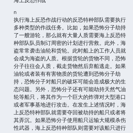
n
执行海上反恐作战行动的反恐特种部队需要执行
多种类型的作战任务。比如，如果恐怖分子劫持
了一艘游轮，那么就有大量人质需要海上反恐特
种部队队员制订周密的计划进行营救。此外，海
盗常常袭击油轮和货轮。此时船上的工作人员就
会成为海盗的人质。根据货轮的货物不同，恐怖
分子往往会人质，截走货物然后弃船逃走。如果
油轮或者装有有害物质的货轮遭到恐怖分子劫
持，恐怖分子对船只的破坏可能会造成极大的生
态问题。另外，恐怖分子还有可能劫持天然气油
轮等船只，将其作为一个巨大的炸弹对大型港口
或者军事基地进行攻击。在发生上述情况时，海
上反恐特种部队就需要夺回被劫持的船只或者将
其弄沉。如果恐怖分子使用船只运输大规模杀伤
性武器，海上反恐特种部队则需要对该船只进行