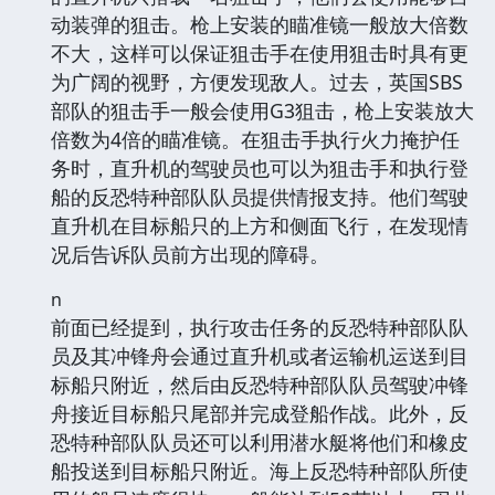
动装弹的狙击。枪上安装的瞄准镜一般放大倍数
不大，这样可以保证狙击手在使用狙击时具有更
为广阔的视野，方便发现敌人。过去，英国SBS
部队的狙击手一般会使用G3狙击，枪上安装放大
倍数为4倍的瞄准镜。在狙击手执行火力掩护任
务时，直升机的驾驶员也可以为狙击手和执行登
船的反恐特种部队队员提供情报支持。他们驾驶
直升机在目标船只的上方和侧面飞行，在发现情
况后告诉队员前方出现的障碍。
n
前面已经提到，执行攻击任务的反恐特种部队队
员及其冲锋舟会通过直升机或者运输机运送到目
标船只附近，然后由反恐特种部队队员驾驶冲锋
舟接近目标船只尾部并完成登船作战。此外，反
恐特种部队队员还可以利用潜水艇将他们和橡皮
船投送到目标船只附近。海上反恐特种部队所使