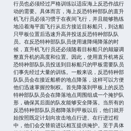
行员也必须经过严格训练以适应海上反恐作战行
动的需要。具体而言，海上反恐特种部队的直升
机飞行员必须习惯于在夜间飞行，并且能够熟练
地沿着海平面飞行从后方接近目标船只，到达船
只甲板位置后迅速升高并投送反恐特种部队队
员。在反恐特种部队队员使用速降绳降落的时
候，直升机飞行员还必须随着目标船只的颠簸调
整直升机的高度和位置。因此，使用直升机将反
恐特种部队队员投送到目标船只的甲板需要队员
们事先经过大量的训练。一般来说，反恐特种部
队队员会在接近船桥的地点降落，这样可以方便
他们迅速掌握控制权。首先降落到甲板上的反恐
特种部队队员会在降落地点周围组成一个掩护队
形，确保其后面的队友能够安全降落。当所有的
反恐特种部队队员都降落到甲板以后，他们就开
始按照既定计划向攻击地点行进。在行进过程
中，他们会交替前进以相互提供掩护。至于具体