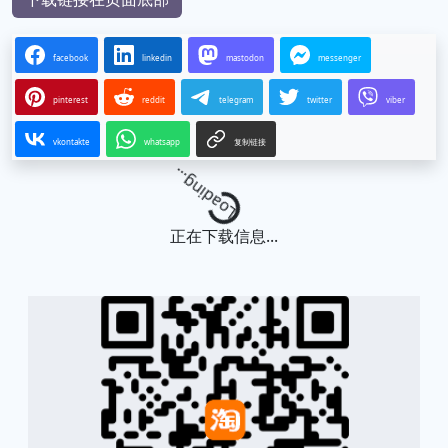
facebook
linkedin
mastodon
messenger
pinterest
reddit
telegram
twitter
viber
vkontakte
whatsapp
复制链接
Loading...
正在下载信息...