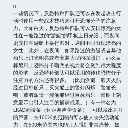
n
一些情况下，反恐特种部队还可以在发起攻击行
动时使用一些战术技巧来引开恐怖分子的注意
力。比如白天，反恐特种部队可以安排漂亮的女
性在一艘路过的“游艇”的甲板上日光浴，而夜间
则安排在游艇上举行派对，席间不时出现漂亮的
女性。此外，在夜间，如果路过的游艇或者其他
船只上灯光明亮或者安装大型的探照灯，那么目
标船只上恐怖分子哨兵的视力将会受到很大程度
的影响。反恐特种部队可以采用的转移恐怖分子
注意力的方法还有很多。（比如派遣一艘灭火船
经过目标船只，灭火船上的警灯闪烁，警笛长
鸣；或者派遣一艘渔船经过目标船只，渔船上刻
意显示出引人注目的捕获成果。）有一种名为
LRAD的设备（远距离声学设备），可以发出刺耳
的声音，在100米的范围内可以使人丧失活动能
力，在500米范围内也能让人感到非常痛苦。如