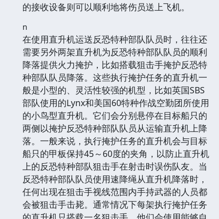
的接收设备则可以顺利地将伤员送上飞机。
n
在使用直升机运送反恐特种部队队员时，往往还
需要另外两架直升机为反恐特种部队队员的顺利
降落提供火力掩护，比如搭载狙击手掩护反恐特
种部队队员降落。这些执行掩护任务的直升机一
般是小型的、灵活性较强的机型，比如英国SBS
部队使用的Lynx和美国60特种作战空勤团所使用
的小鸟型直升机。它们会分别悬停在目标船只的
两侧以掩护反恐特种部队队员从运输直升机上降
落。一般来说，执行掩护任务的直升机会与目标
船只的甲板保持45～60度的夹角，以防止直升机
上的反恐特种部队狙击手在射击时误伤队友。当
反恐特种部队队员使用速降绳从直升机降落时，
任何出现在狙击手视线范围内手持武器的人员都
会被狙击手击毙。通常情况下每架执行掩护任务
的直升机只搭载一名狙击手，他们会使用能够自