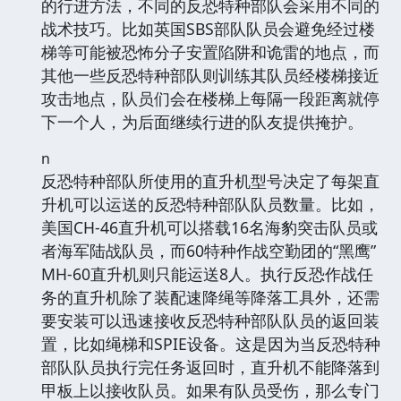
的行进方法，不同的反恐特种部队会采用不同的
战术技巧。比如英国SBS部队队员会避免经过楼
梯等可能被恐怖分子安置陷阱和诡雷的地点，而
其他一些反恐特种部队则训练其队员经楼梯接近
攻击地点，队员们会在楼梯上每隔一段距离就停
下一个人，为后面继续行进的队友提供掩护。
n
反恐特种部队所使用的直升机型号决定了每架直
升机可以运送的反恐特种部队队员数量。比如，
美国CH-46直升机可以搭载16名海豹突击队员或
者海军陆战队员，而60特种作战空勤团的“黑鹰”
MH-60直升机则只能运送8人。执行反恐作战任
务的直升机除了装配速降绳等降落工具外，还需
要安装可以迅速接收反恐特种部队队员的返回装
置，比如绳梯和SPIE设备。这是因为当反恐特种
部队队员执行完任务返回时，直升机不能降落到
甲板上以接收队员。如果有队员受伤，那么专门