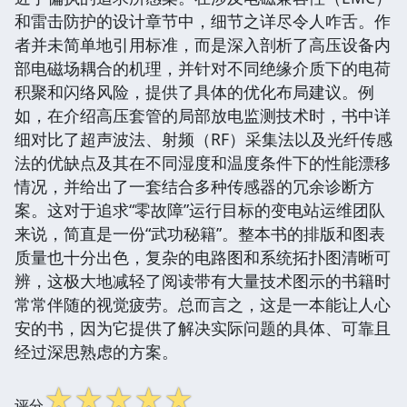
和雷击防护的设计章节中，细节之详尽令人咋舌。作
者并未简单地引用标准，而是深入剖析了高压设备内
部电磁场耦合的机理，并针对不同绝缘介质下的电荷
积聚和闪络风险，提供了具体的优化布局建议。例
如，在介绍高压套管的局部放电监测技术时，书中详
细对比了超声波法、射频（RF）采集法以及光纤传感
法的优缺点及其在不同湿度和温度条件下的性能漂移
情况，并给出了一套结合多种传感器的冗余诊断方
案。这对于追求“零故障”运行目标的变电站运维团队
来说，简直是一份“武功秘籍”。整本书的排版和图表
质量也十分出色，复杂的电路图和系统拓扑图清晰可
辨，这极大地减轻了阅读带有大量技术图示的书籍时
常常伴随的视觉疲劳。总而言之，这是一本能让人心
安的书，因为它提供了解决实际问题的具体、可靠且
经过深思熟虑的方案。
☆
☆
☆
☆
☆
评分