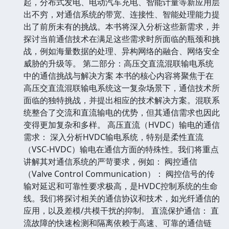
起，分布式发电、电动汽车充电、智能计量等新应用层
出不穷，对通信系统的带宽、连接性、智能处理能力提
出了前所未有的挑战。本书将深入分析这些新需求，并
探讨当前通信技术在满足这些需求时所面临的瓶颈和挑
战，例如海量数据的处理、异构网络的融合、网络安全
威胁的升级等。 第二部分：高压交直流混联输电系统
中的通信挑战与解决方案 本书的核心内容将聚焦于在
高压交直流混联输电系统这一复杂场景下，通信技术所
面临的独特挑战，并提出相应的技术解决方案。混联系
统整合了交流和直流输电的优势，但其通信需求也因此
变得更加复杂和多样。 高压直流（HVDC）输电的通信
需求： 深入分析HVDC输电系统，特别是柔性直流
（VSC-HVDC）输电在通信方面的特殊性。我们将重点
讲解其对通信系统的严苛要求，例如： 阀控通信
（Valve Control Communication）： 阀控信号的传
输对延迟和可靠性要求极高，是HVDC控制系统的生命
线。我们将探讨相关的通信协议和技术，如光纤通信的
应用，以及差模/共模干扰的抑制。 直流保护通信： 直
流故障的快速检测和隔离依赖于高速、可靠的通信链