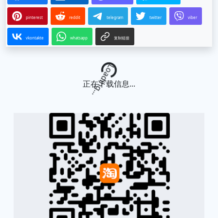
pinterest
reddit
telegram
twitter
viber
vkontakte
whatsapp
复制链接
Loading...
正在下载信息...