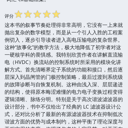
☆
☆
☆
☆
☆
评分
这本书的叙事节奏处理得非常高明，它没有一上来就
抛出复杂的数学模型，而是从一个引人入胜的工程案
例切入，逐步引导读者进入高电压输电的复杂世界。
这种“故事化”的教学方法，极大地降低了初学者对这
一硬核学科的畏惧感。我特别欣赏作者在讲解直流输
电（HVDC）换流站的控制系统时所采用的模块化讲
解方式。首先清晰界定子系统的功能和接口，然后逐
层深入到晶闸管的门极控制策略，最后过渡到系统级
的故障诊断与自恢复机制。这种由浅入深、层层递进
的结构，使得原本晦涩难懂的电力电子变换过程变得
逻辑清晰、脉络分明。特别是关于高次谐波滤波器的
设计部分，书中不仅给出了经典的 LC 滤波器设计公
式，还对比分析了最新的有源滤波器技术在抑制低次
谐波方面的优势与成本制约，这种平衡了理论深度与