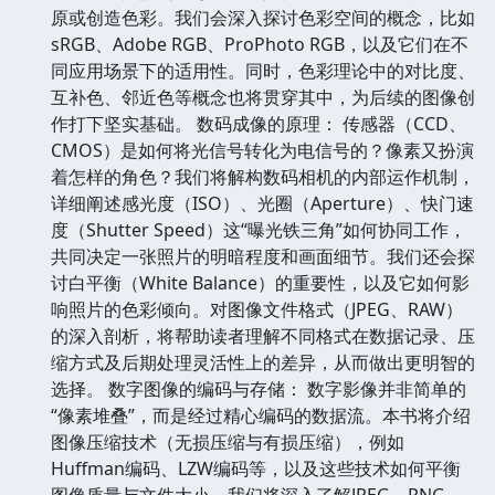
原或创造色彩。我们会深入探讨色彩空间的概念，比如
sRGB、Adobe RGB、ProPhoto RGB，以及它们在不
同应用场景下的适用性。同时，色彩理论中的对比度、
互补色、邻近色等概念也将贯穿其中，为后续的图像创
作打下坚实基础。 数码成像的原理： 传感器（CCD、
CMOS）是如何将光信号转化为电信号的？像素又扮演
着怎样的角色？我们将解构数码相机的内部运作机制，
详细阐述感光度（ISO）、光圈（Aperture）、快门速
度（Shutter Speed）这“曝光铁三角”如何协同工作，
共同决定一张照片的明暗程度和画面细节。我们还会探
讨白平衡（White Balance）的重要性，以及它如何影
响照片的色彩倾向。对图像文件格式（JPEG、RAW）
的深入剖析，将帮助读者理解不同格式在数据记录、压
缩方式及后期处理灵活性上的差异，从而做出更明智的
选择。 数字图像的编码与存储： 数字影像并非简单的
“像素堆叠”，而是经过精心编码的数据流。本书将介绍
图像压缩技术（无损压缩与有损压缩），例如
Huffman编码、LZW编码等，以及这些技术如何平衡
图像质量与文件大小。我们将深入了解JPEG、PNG、