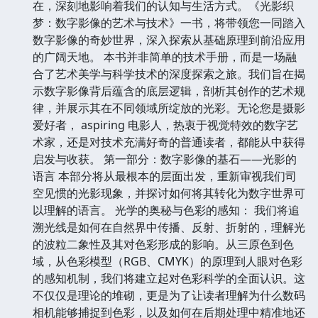
在，深刻地影响着我们的认知与生活方式。《光影织
梦：数字影像的艺术与技术》一书，将带领您一同踏入
数字影像的奇妙世界，深入探索从基础原理到前沿应用
的广阔天地。 本书并非简单的技术手册，而是一场融
合了艺术美学与科学技术的深度探索之旅。我们旨在揭
示数字影像背后蕴含的底层逻辑，剖析其创作的艺术规
律，并展示其在不同领域所绽放的光彩。无论您是摄影
爱好者， aspiring 电影人，热衷于视觉特效的数字艺
术家，还是对技术充满好奇的普通读者，都能从中获得
启发与收获。 第一部分：数字影像的基石——光影的
语言 本部分将从最根本的层面出发，重新审视我们司
空见惯的光影现象，并探讨如何将其转化为数字世界可
以理解的语言。 光学的奥秘与色彩的感知： 我们将追
溯光线是如何在自然界中传播、反射、折射的，理解光
的波粒二象性及其对色彩形成的影响。从三原色到色
域，从色彩模型（RGB、CMYK）的原理到人眼对色彩
的感知机制，我们将建立起对色彩科学的全面认识。这
不仅仅是理论的堆砌，更是为了让读者理解为什么数码
相机能够捕捉到色彩，以及如何在后期处理中精准地还