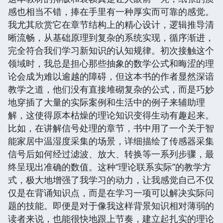
感也相当不错，捧在手里有一种厚实而可靠的感觉。
我尤其欣赏它在章节结构上的精心设计，逻辑推导清
晰流畅，从基础原理到复杂的系统实现，循序渐进，
完全符合我们学习新知识的认知规律。初次接触这个
领域时，我总是担心那些抽象的数学公式和晦涩的理
论会成为难以逾越的障碍，但这本书的作者显然深谙
教学之道，他们没有直接堆砌复杂的公式，而是巧妙
地穿插了大量的实际案例和生活中的例子来辅助理
解，这使得原本枯燥的理论知识变得生动有趣起来。
比如，在讲解信号处理的章节，书中用了一个关于智
能家居中温湿度采集的场景，详细描绘了传感器采集
信号后如何经过滤波、放大、转换等一系列步骤，最
终呈现出准确的数值。这种“理论联系实际”的教学方
式，极大地增强了我学习的动力，让我感觉自己不仅
仅是在背诵知识点，而是在学习一项可以解决实际问
题的技能。即便是对于像我这样背景知识相对薄弱的
读者来说，也能很快地跟上节奏，建立起扎实的理论