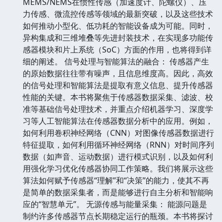
MEMS/NEMS在惯性传感（加速度计、陀螺仪）、压
力传感、微流控传感等领域的最新突破，以及这些技术
如何推动小型化、低功耗的智能设备成为可能。同时，
异构集成和三维堆叠等先进封装技术，在实现多功能传
感器模块和片上系统（SoC）方面的作用，也将得到详
细的阐述。 信号处理与智能算法的融合： 传感器产生
的原始数据往往带有噪声，且信息维度高。因此，高效
的信号处理和智能算法是提取有意义信息、提升传感器
性能的关键。本书将聚焦于传感器数据采集、滤波、校
准等基础信号处理技术，并重点介绍机器学习、深度学
习等人工智能算法在传感器数据分析中的应用。例如，
如何利用卷积神经网络（CNN）对图像传感器数据进行
特征提取，如何利用循环神经网络（RNN）对时间序列
数据（如声音、运动数据）进行模式识别，以及如何利
用强化学习优化传感器协同工作策略。我们将展示这些
算法如何赋予传感器“理解”和“决策”的能力，使其不再
是简单的数据采集者，而是能够进行自主分析和智能响
应的“智慧单元”。 无源传感与能量采集： 能源问题是
制约许多传感器节点长期稳定运行的瓶颈。本书将探讨