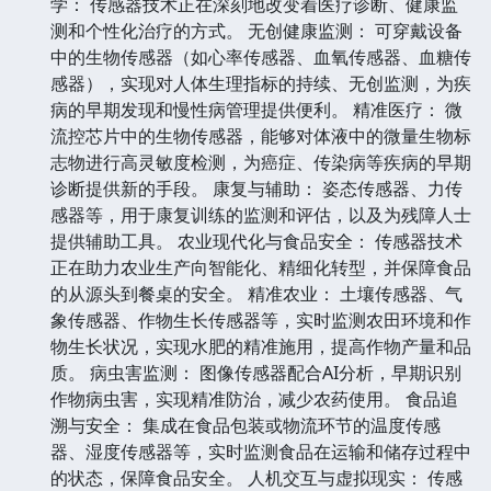
学： 传感器技术正在深刻地改变着医疗诊断、健康监
测和个性化治疗的方式。 无创健康监测： 可穿戴设备
中的生物传感器（如心率传感器、血氧传感器、血糖传
感器），实现对人体生理指标的持续、无创监测，为疾
病的早期发现和慢性病管理提供便利。 精准医疗： 微
流控芯片中的生物传感器，能够对体液中的微量生物标
志物进行高灵敏度检测，为癌症、传染病等疾病的早期
诊断提供新的手段。 康复与辅助： 姿态传感器、力传
感器等，用于康复训练的监测和评估，以及为残障人士
提供辅助工具。 农业现代化与食品安全： 传感器技术
正在助力农业生产向智能化、精细化转型，并保障食品
的从源头到餐桌的安全。 精准农业： 土壤传感器、气
象传感器、作物生长传感器等，实时监测农田环境和作
物生长状况，实现水肥的精准施用，提高作物产量和品
质。 病虫害监测： 图像传感器配合AI分析，早期识别
作物病虫害，实现精准防治，减少农药使用。 食品追
溯与安全： 集成在食品包装或物流环节的温度传感
器、湿度传感器等，实时监测食品在运输和储存过程中
的状态，保障食品安全。 人机交互与虚拟现实： 传感