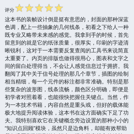
☆
☆
☆
☆
☆
评分
这本书的装帧设计倒是挺有意思的，封面的那种深蓝
色调，配上一些抽象的几何线条，初看之下给人一种
既专业又略带未来感的感觉。我拿到手的时候，首先
留意到的就是它的纸张质量，很厚实，印刷的字迹清
晰锐利，这对于一本需要反复查阅的工具书来说简直
太重要了。内页的排版也做得很用心，图表和文字之
间的留白处理得当，不会让人感觉信息过于拥挤。我
翻阅了其中关于信号处理的那几个章节，插图的绘制
相当精细，每一个元件的标注都非常准确。特别是那
些复杂的波形图，线条流畅，颜色区分明确，即便是
初学者对照着看，也能很快把握住关键点。当然，作
为一本技术书籍，内容自然是重头戏，但好的载体能
极大地提升阅读体验，这本书在这方面确实下足了功
夫。我特别喜欢它在关键概念旁边设置的那种小小的
“知识点回顾”模块，虽然只是边角料，却能有效帮助