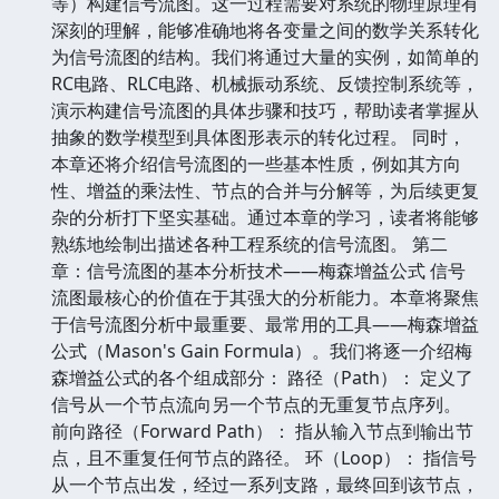
等）构建信号流图。这一过程需要对系统的物理原理有
深刻的理解，能够准确地将各变量之间的数学关系转化
为信号流图的结构。我们将通过大量的实例，如简单的
RC电路、RLC电路、机械振动系统、反馈控制系统等，
演示构建信号流图的具体步骤和技巧，帮助读者掌握从
抽象的数学模型到具体图形表示的转化过程。 同时，
本章还将介绍信号流图的一些基本性质，例如其方向
性、增益的乘法性、节点的合并与分解等，为后续更复
杂的分析打下坚实基础。通过本章的学习，读者将能够
熟练地绘制出描述各种工程系统的信号流图。 第二
章：信号流图的基本分析技术——梅森增益公式 信号
流图最核心的价值在于其强大的分析能力。本章将聚焦
于信号流图分析中最重要、最常用的工具——梅森增益
公式（Mason's Gain Formula）。我们将逐一介绍梅
森增益公式的各个组成部分： 路径（Path）： 定义了
信号从一个节点流向另一个节点的无重复节点序列。
前向路径（Forward Path）： 指从输入节点到输出节
点，且不重复任何节点的路径。 环（Loop）： 指信号
从一个节点出发，经过一系列支路，最终回到该节点，