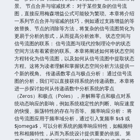
景。 节点合并与缩减技术： 对于某些复杂的信号流
图，直接应用梅森增益公式可能较为繁琐。本章将介绍
一系列节点合并与缩减的技巧，例如通过支路增益的等
效替换、节点的消除等方法，将复杂的信号流图简化为
更易于分析的形式，从而提高分析效率。 状态空间与
信号流图的联系： 信号流图与现代控制理论中的状态
空间方法有着紧密的联系。本章将阐述如何将状态空间
方程转化为信号流图，以及如何从信号流图中提取状态
方程。这将为读者理解和掌握状态空间分析方法提供一
个新的视角。 传递函数零点与极点分析： 通过信号流
图的分析，我们可以直接获得系统的传递函数。本章将
进一步探讨如何从传递函数中分析系统的零点
（Zeros）和极点（Poles），并解释零点和极点对系
统动态响应的影响，例如系统稳定性的判断、响应速度
的快慢、振荡特性的存在与否等。 频率响应分析： 将
信号流图应用于频率域分析，通过引入复频率 $s$ 或
$jomega$，可以分析系统的频率响应特性，如幅频特
性和相频特性，从而为系统设计提供重要的依据。 第