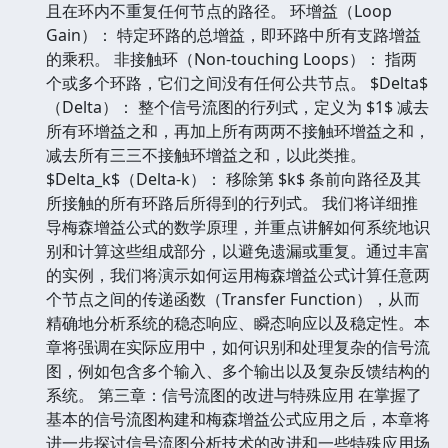
且在环内不重复任何节点的路径。 环增益（Loop
Gain）： 特定环路的总增益，即环路中所有支路增益
的乘积。 非接触环（Non-touching Loops）： 指两
个或多个环路，它们之间没有任何公共节点。 $Delta$
（Delta）： 整个信号流图的行列式，定义为 $1$ 减去
所有环增益之和，再加上所有两两不接触环增益之和，
减去所有三三不接触环增益之和，以此类推。
$Delta_k$（Delta-k）： 移除第 $k$ 条前向路径及其
所接触的所有环路后所得到的行列式。 我们将详细推
导梅森增益公式的数学原理，并重点讲解如何系统地识
别和计算这些组成部分，以避免遗漏或重复。通过丰富
的实例，我们将演示如何运用梅森增益公式计算任意两
个节点之间的传递函数（Transfer Function），从而
精确地分析系统的稳态响应、瞬态响应以及稳定性。本
章将强调在实际应用中，如何识别和处理复杂的信号流
图，例如包含多个输入、多个输出以及复杂反馈结构的
系统。 第三章：信号流图的改进与特殊应用 在掌握了
基本的信号流图构建和梅森增益公式应用之后，本章将
进一步探讨信号流图分析技术的改进和一些特殊应用场