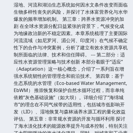
湿地、河流和湖泊生态系统如何因水文条件改变而面临
生物多样性丧失的风险，并探讨了水体富营养化与水华
爆发的频率增加机制。 第三章：跨界水资源冲突的加
剧 在全球水资源分配日益紧张的背景下，气候变化成
为地缘政治新的不稳定因素。本章系统梳理了主要国际
河流流域（如尼罗河、湄公河、印度河）在气候不确定
性下的合作与冲突案例，分析了建立有效水资源共享机
制所面临的法律、技术和信任障碍。 --- 第二部分：适
应性水资源管理策略与技术创新 本部分着眼于“适应”
（Adaptation）这一核心概念，介绍了一系列旨在增
强水系统韧性的管理理念和前沿技术。 第四章：基于
生态系统的水管理（Eco-based Water Management,
EbWM） 推崇恢复和保护自然水循环过程，而非单纯
依赖“灰色基础设施”（如大坝）。详细介绍了“海绵城
市”的理念在不同气候带的适用性，包括城市低影响开
发（LID）、湿地恢复与森林涵养水源工程的量化效益
评估。 第五章：非常规水资源的开发与循环利用 探讨
了海水淡化技术的能源效率提升与成本控制，特别关注
了太阳能驱动的海水淡化项目。同时，对城市和工业废