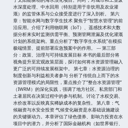
水深度处理、中水回用（特别是用于非饮用及农业灌
溉）的监管体系与公众接受度进行了深入剖析。 第六
章：智能水网与数字孪生技术 聚焦于“智慧水管理”的前
沿应用。介绍了利用物联网（IoT）、遥感技术和大数
据分析来实时监测供需平衡、预测管网泄漏及优化灌溉
计划的系统架构。重点分析了“数字孪生水系统”在模拟
极端情景、提前部署应急预案中的作用。 --- 第三部
分：政策、治理与可持续发展目标 本书的最后部分将
视角提升至宏观政策层面，探讨如何将水资源管理融入
更广泛的可持续发展框架中。 第七章：水资源治理的
制度创新与利益相关者参与 分析了传统自上而下的水
资源管理模式的局限性，重点推介了“整合水资源管理”
（IWRM）的深化实践，强调了地方社区、私营部门和
土著居民在决策过程中的参与机制。讨论了水权交易、
水价改革以反映真实稀缺成本的复杂性。 第八章：气
候融资与水安全投资 气候变化融资是水基础设施建设
的关键驱动力。本章评估了绿色债券、影响力投资在水
项目中的潜力，并分析了国际金融机构（如世界银行、