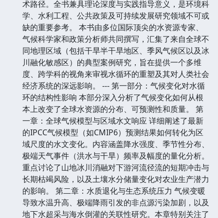
术路径。全书兼具理论深度与实践指导意义，是环境科
学、水利工程、公共政策及可持续发展研究领域不可或
缺的重要参考。 本书由多位国际顶尖的水资源专家、
气候科学家和政策分析师共同撰写，汇集了来自全球不
同地理区域（包括干旱半干旱地区、季风气候区以及冰
川融化敏感区）的典型案例研究，旨在提供一个多维
度、跨学科的视角来审视水循环的重塑及其对人类社会
经济系统的深远影响。 --- 第一部分：气候变化对水循
环的结构性影响 本部分深入分析了气候变化如何从根
本上改变了全球水资源的分布、可预测性和质量。 第
一章：全球气候模型与区域水文响应 详细阐述了最新
的IPCC气候模型（如CMIP6）预测结果如何转化为区
域尺度的水文变化。内容涵盖降水强度、季节性分布、
极端天气事件（洪水与干旱）频率及幅度的量化分析。
重点讨论了山地冰川消融对下游河流径流的短期冲击与
长期枯竭风险，以及土壤水分储量变化对农业生产潜力
的影响。 第二章：水质退化与生态系统压力 气候变暖
导致水温升高、极端降雨引发的非点源污染加剧，以及
地下水超采与海水倒灌的关联性研究。本章特别关注了