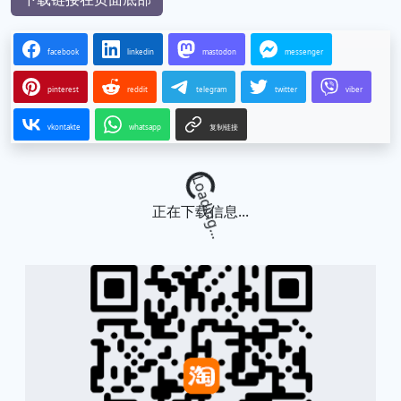
facebook
linkedin
mastodon
messenger
pinterest
reddit
telegram
twitter
viber
vkontakte
whatsapp
复制链接
Loading...
正在下载信息...