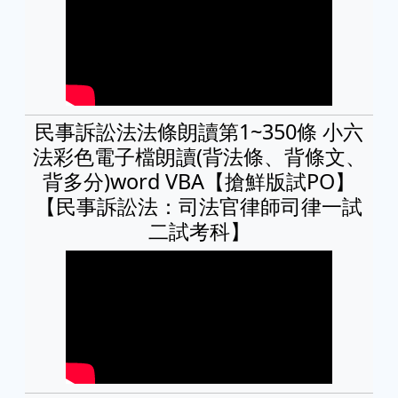
民事訴訟法法條朗讀第1~350條 小六
法彩色電子檔朗讀(背法條、背條文、
背多分)word VBA【搶鮮版試PO】
【民事訴訟法：司法官律師司律一試
二試考科】