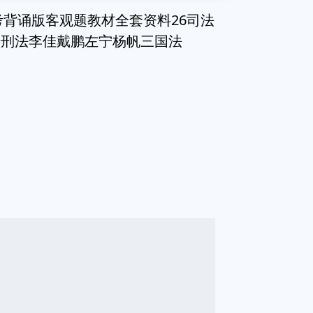
考背诵版客观题教材全套资料26司法
涛刑法李佳戴鹏左宁杨帆三国法