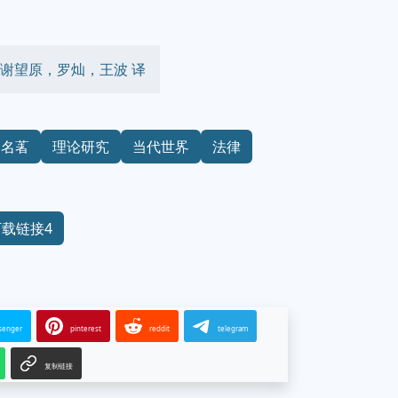
） 著，谢望原，罗灿，王波 译
名著
理论研究
当代世界
法律
下载链接4
senger
pinterest
reddit
telegram
复制链接