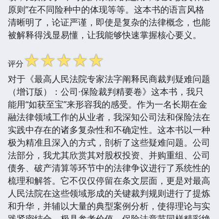
原则”在不同险种中的体现等等。这本书的语言风格
清晰明了，论证严谨，即使是复杂的法律概念，也能
被解释得浅显易懂，让我能够快速掌握核心要义。
☆
☆
☆
☆
☆
评分
对于《最高人民法院专家法字阐释民商裁判疑难问题
（增订版）：公司·保险裁判精要卷》这本书，我只
能用“如获至宝”来形容我的感受。作为一名长期在金
融法律领域工作的从业者，我深知公司法和保险法在
实践中存在的诸多复杂性和不确定性。这本书以一种
极为精准且深入的方式，剖析了这些疑难问题。公司
法部分，我尤其欣赏其对股权投资、并购重组、公司
债务、破产清算等环节中的法律争议进行了系统性的
梳理和解答。它不仅仅停留在条文层面，更是对最高
人民法院在这些领域形成的关键裁判规则进行了提炼
和升华，并辅以大量的典型案例分析，使得理论与实
践紧密结合，极具参考价值。保险法章节同样精彩绝