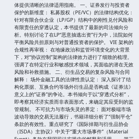
体提供清晰的法律适用指南。 一、证券发行与投资者
保护的新维度： 私募股权（PE/VC）的法律结构优化：
针对有限合伙企业（LP/GP）结构中的刚性兑付风险和
有限责任的穿透认定，本书提供了最新的司法倾向分
析。特别讨论了在LP“恶意抽逃出资”行为中，法院如何
平衡风险共担原则与对普通投资者的保护。 VIE 架构的
合规性再审视： 在地缘政治和监管环境变化的大背景
下，对“协议控制”架构的法律效力进行了细致的梳理。
强调了在特定行业和敏感技术领域，其面临的潜在无效
风险和补救措施。 二、衍生品交易的复杂风险与合同
解释： 场外金融工具的法律性质认定： 深入探讨了结
构化票据、互换合约等场外衍生品是否构成《证券法》
意义上的“证券”的争论。本书倾向于以“穿透式分析”，
即考察其经济实质而非表面形式，来确定其应受到的监
管规制。 不可抗力与市场失灵的界定： 面对极端市场
波动导致的交易无法履行，书籍详细分析了“强制平仓”
条款的有效性。重点研究了《国际掉期与衍生品协会
（ISDA）主协议》中关于“重大市场事件”（Material
Event）条款在我国司法实践中的解释和适用。 --- 第三