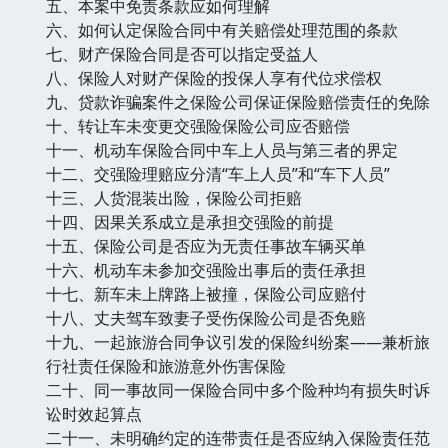
五、本案中免责条款应如何理解
六、如何认定保险合同中有关赔偿处理范围的条款
七、财产保险合同是否可以指定受益人
八、保险人对财产保险的投保人享有代位求偿权
九、贷款诈骗案件之保险公司保证保险赔偿责任的免除
十、转让车未变更交强险保险公司应否赔偿
十一、机动车保险合同中车上人员与第三者的界定
十二、交强险理赔应分清“车上人员”和“车下人员”
十三、人货混装出险，保险公司拒赔
十四、因果关系成立是承担交强险的前提
十五、保险公司是否应为无责任事故车辆买单
十六、机动车未参加交强险出事后的责任承担
十七、新车未上牌路上被撞，保险公司应赔付
十八、丈夫驾车致妻子受伤保险公司是否免赔
十九、一起旅游合同争议引发的保险纠纷案——兼析旅
行社责任保险和旅游意外伤害保险
二十、同一事故同一保险合同中多个险种均有损失时诉
讼时效起算点
二十一、未明确约定的连带责任是否应纳入保险责任范