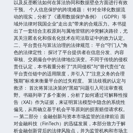
以及反垄断法如何在算法协同和数据壁垒方面进行有效
干预。 个人信息保护的跨境难题： 针对全球化数据流
动的现实，分析了《通用数据保护条例》（GDPR）等
域外法律对我国企业“走出去”带来的合规压力。本书提
出了一套结合主权原则与属地管辖的冲突解决路径，尤
其关注匿名化和假名化技术在司法取证中的效力认定。
二、平台责任与算法治理的法律规范： 平台“守门人”角
色的法律定性： 探讨了平台提供者在信息分发、内容
审核、交易撮合中的法律地位演变。不同于传统的侵权
责任认定，本书着重分析了“共同侵权”与“替代责任”在
平台责任链中的适用限度，并引入了“注意义务的合理
预期”标准来衡量平台的过失程度。 算法歧视的认定与
救济： 首次将算法决策的“黑箱”问题引入司法审查视
野。书籍列举了多个案例，分析了如何通过可解释性报
告（XAI）作为证据，来证明算法模型中隐含的系统性
偏见，从而确立基于机会平等原则的损害赔偿请求权。
--- 第二部分：金融创新与资本市场监管的法律前沿 面
对金融科技（FinTech）的迅猛发展，本部分致力于解
析金融创新背后的法律风险点，并为监管机构和市场主