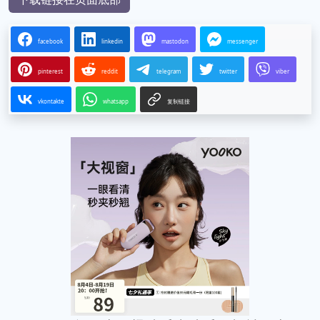
facebook
linkedin
mastodon
messenger
pinterest
reddit
telegram
twitter
viber
vkontakte
whatsapp
复制链接