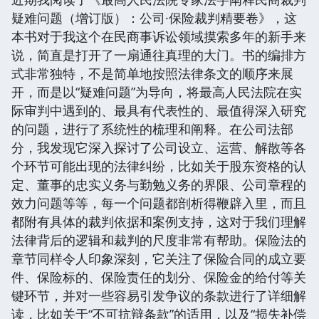
疑难问题（增订版）：公司·保险裁判精要卷》，这
本书对于我这个在民商事诉讼领域摸索多年的新手来
说，简直是打开了一扇通往真理的大门。书的编排方
式非常独特，不是简单地按照法律条文的顺序来展
开，而是以“疑难问题”为导向，将最高人民法院在实
际审判中遇到的、最具有代表性的、最值得深入研究
的问题，进行了系统性的梳理和阐释。在公司法部
分，我发现它深入探讨了公司设立、运营、解散等各
个环节可能出现的法律纠纷，比如关于股东资格的认
定、董事的忠实义务与勤勉义务的界限、公司章程的
效力问题等等，每一个问题都剖析得鞭辟入里，而且
都附有具体的裁判依据和案例支持，这对于我们理解
法律背后的逻辑和裁判的尺度非常有帮助。保险法的
章节同样令人印象深刻，它关注了保险合同的成立要
件、保险标的、保险责任的划分、保险金的给付等关
键环节，并对一些容易引发争议的条款进行了详细解
读，比如关于“不可抗辩条款”的适用，以及“损失补偿