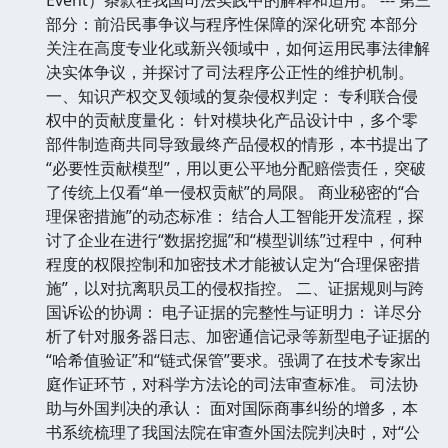
部分：前沿民事争议与程序性保障的深化研究 本部分
关注在高度专业化或新兴领域中，如何运用民事法律解
决实体争议，并探讨了司法程序公正性的维护机制。
一、知识产权交叉领域的复杂侵权判定： 专利联合侵
权中的贡献度量化： 针对模块化产品设计中，多个零
部件制造商共同导致最终产品侵权的情形，本书提出了
“必要性贡献模型”，用以更公平地分配赔偿责任，突破
了传统上仅看“单一侵权贡献”的局限。 商业秘密的“合
理保密措施”的动态标准： 结合人工智能开发流程，探
讨了企业在进行“数据挖掘”和“模型训练”过程中，何种
程度的权限控制和加密技术才能被认定为“合理保密措
施”，以对抗离职员工的侵权指控。 二、证据规则与跨
国诉讼的协调： 电子证据的完整性与证明力： 详尽分
析了针对服务器日志、加密通信记录等新型电子证据的
“哈希值验证”和“链式保管”要求。强调了在技术专家出
庭作证环节，对科学方法论的司法审查标准。 司法协
助与外国判决的承认： 面对国际商事纠纷的增多，本
书系统梳理了我国法院在审查外国法院判决时，对“公