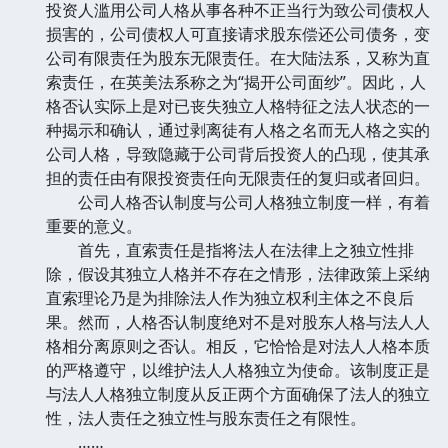
投资人滥用公司人格从事各种不正当行为致公司债权人
损害的，公司债权人可直接请求股东偿还公司债务，变
公司有限责任为股东无限责任。在大陆法系，又称为直
索责任，在英美法系称之为“揭开公司面纱”。因此，人
格否认实际上是对已丧失独立人格特征之法人状态的一
种揭示和确认，通过剥离徒有人格之名而无人格之实的
公司人格，导致隐藏于公司背后投资人的凸现，使其承
担的责任由有限投资责任向无限责任的复归或者回归。
公司人格否认制度与公司人格独立制度一样，有着
重要的意义。
首先，直索责任是指将法人在法律上之独立性排
除，假设其独立人格并不存在之情形，法律政策上采纳
直索理论乃是为排除法人作为独立权利主体之不良后
果。然而，人格否认制度绝对不是对股东人格与法人人
格相分离原则之否认。相反，它恰恰是对法人人格本质
的严格遵守，以维护法人人格独立为使命。该制度正是
与法人人格独立制度从反正两个方面确保了法人的独立
性，法人责任之独立性与股东责任之有限性。
……