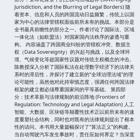
Jurisdiction, and the Blurring of Legal Borders) 随
着资本、信息和人员的跨国流动日益频繁，传统上以国
家为中心的法律管辖权面临前所未有的挑战。本部分是
全书最具前瞻性的部分之一。作者讨论了国际法、区域
一体化法（如欧盟法）对国家国内法秩序的渗透与重
构。 内容涵盖了跨国商业纠纷的管辖权冲突、数据主
权（Data Sovereignty）的兴起与挑战，以及全球环
境、气候变化等超国家性议题对传统主权概念的冲击。
陈教授深入分析了国际私法在处理数字经济下的法律关
系时的滞后性，并探讨了建立新的“全球治理法域”的理
论可能性，虽然他对此持审慎态度，强调任何跨国法律
框架的建立都必须尊重国家间的平等基础。 第四部
分：技术革新与法律规制的前沿阵地 (Frontiers of
Regulation: Technology and Legal Adaptation) 人工
智能、大数据、区块链等颠覆性技术正以前所未有的速
度重塑社会结构，同时也对既有的法律规则提出了根本
性的诘问。本书用大量篇幅探讨了“算法正义”的构建。
当自动驾驶汽车发生事故时，责任应如何界定？当深度