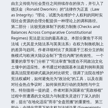
由主义传统与社会责任之间持续存在的张力，并引入了
德沃金（Ronald Dworkin）的“法律作为正直（Law
as Integrity）”理论，试图为在维护个人权利的同时实
现社会资源的合理分配提供一种理论上的调和路径。
第二部分：比较宪政体制下的权力制衡 (Checks and
Balances Across Comparative Constitutional
Regimes) 宪法是法治的最高表达。本部分聚焦于不同
法域（尤其是大陆法系与英美法系）在权力制衡机制上
的差异与趋同。作者详细对比了美国基于三权分立的制
衡模式与欧洲大陆议会制下“责任内阁”的有效性。 一个
重要的章节专门分析了“司法审查”制度在不同政治文化
土壤中的适应性。本书通过对德国基本法庭判例和美国
最高法院里程碑式裁决的对比研究，强调了法院在维护
宪法权威时，如何避免沦为“政治化”的工具，以及在面
对社会热点争议时，如何保持其行动的克制性与中立
性。特别值得一提的是，作者对新兴国家在“宪政移植”
过程中所遭遇的文化阻力与制度失灵进行了深入的剖
析，提出“在地化适应”而非“全盘照搬”的重要性。 第三
部分：全球化背景下的主权与法域边界 (Sovereignty,