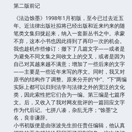
第二版前记
《法边馀墨》1998年1月初版，至今已过去近五
年。近法律出版社拟将已经出版和近来约来的随
笔类文集归拢起来，纳入一套新丛书之中。承蒙
不弃，这本小书也因此得到了再印一次的机会。
我也趁机作些修订：撤下了几篇文字——或者是
为避免不同文集之间收文上的交叉，或者是因为
自己对其越来越不满意；增加了一些后来的文字
——主要是一些近年来写的序文。同时，我又对
原书的结构作了调整。原来分开的“中”、“下”两编
实际上都可以归到法学与法律之外的宽泛的文化
类，因此索性把它们合为一编。第三编是七篇序
文。后，又收入了我对网友批评的一篇回应文字
作为代后记。七拼八凑，杂乱无序；“馀墨”之
名，良非谦辞。
小书初版便是由张波先生担任责任编辑，他认真