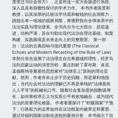
度变迁与社会张力》，正是对这一宏大命题进行系统、
深入且具有前瞻性探讨的学术力作。 本书作者陈景和
教授，以其深厚的比较法学功底和敏锐的社会洞察力，
跳脱出单一地域的观察局限，将视野投向全球体系中的
法治实践与理论谱系。全书共分为七大部分，层层递
进，结构严谨，旨在勾勒出现代法治在理论基础、制度
构建、实践困境及未来走向上的完整图景。 第一部
分：法治的古典回响与现代重塑 (The Classical
Echoes and Modern Recasting of the Rule of Law)
本部分首先追溯了法治理念自古希腊城邦理性，经罗马
法到启蒙运动的演变历程，重点剖析了霍布斯、洛克、
孟德斯鸠等奠基性思想家对“法律至上”原则的理论贡
献。然而，作者并未止步于历史回顾，而是犀利地指
出，当代社会对法治的理解已不再是单纯的“法律面前
人人平等”的机械化口号。随着社会复杂度的指数级增
长，如何将程序正义与实质公平有效地融合，成为现代
法治的首要理论难题。 作者着重探讨了“积极国家”干预
下，行政权力的边界如何在法治框架内被界定和重塑。
通过对福利国家法制化进程的案例分析，本书揭示了自