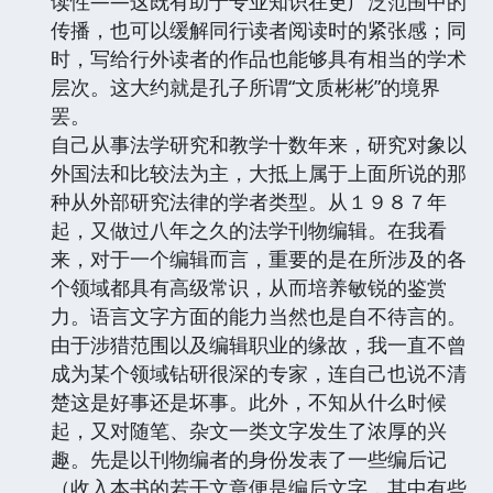
读性——这既有助于专业知识在更广泛范围中的
传播，也可以缓解同行读者阅读时的紧张感；同
时，写给行外读者的作品也能够具有相当的学术
层次。这大约就是孔子所谓“文质彬彬”的境界
罢。
自己从事法学研究和教学十数年来，研究对象以
外国法和比较法为主，大抵上属于上面所说的那
种从外部研究法律的学者类型。从１９８７年
起，又做过八年之久的法学刊物编辑。在我看
来，对于一个编辑而言，重要的是在所涉及的各
个领域都具有高级常识，从而培养敏锐的鉴赏
力。语言文字方面的能力当然也是自不待言的。
由于涉猎范围以及编辑职业的缘故，我一直不曾
成为某个领域钻研很深的专家，连自己也说不清
楚这是好事还是坏事。此外，不知从什么时候
起，又对随笔、杂文一类文字发生了浓厚的兴
趣。先是以刊物编者的身份发表了一些编后记
（收入本书的若干文章便是编后文字，其中有些