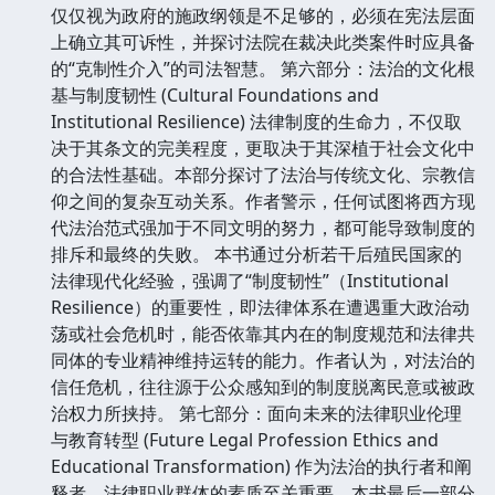
仅仅视为政府的施政纲领是不足够的，必须在宪法层面
上确立其可诉性，并探讨法院在裁决此类案件时应具备
的“克制性介入”的司法智慧。 第六部分：法治的文化根
基与制度韧性 (Cultural Foundations and
Institutional Resilience) 法律制度的生命力，不仅取
决于其条文的完美程度，更取决于其深植于社会文化中
的合法性基础。本部分探讨了法治与传统文化、宗教信
仰之间的复杂互动关系。作者警示，任何试图将西方现
代法治范式强加于不同文明的努力，都可能导致制度的
排斥和最终的失败。 本书通过分析若干后殖民国家的
法律现代化经验，强调了“制度韧性”（Institutional
Resilience）的重要性，即法律体系在遭遇重大政治动
荡或社会危机时，能否依靠其内在的制度规范和法律共
同体的专业精神维持运转的能力。作者认为，对法治的
信任危机，往往源于公众感知到的制度脱离民意或被政
治权力所挟持。 第七部分：面向未来的法律职业伦理
与教育转型 (Future Legal Profession Ethics and
Educational Transformation) 作为法治的执行者和阐
释者，法律职业群体的素质至关重要。本书最后一部分