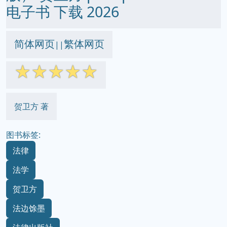
电子书 下载 2026
简体网页
繁体网页
||
☆
☆
☆
☆
☆
贺卫方 著
图书标签:
法律
法学
贺卫方
法边馀墨