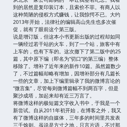
到的居然是复印装订本，且索价不菲。有商人以
这种简陋的侵权方式赚钱，让我惊愕不已。大约
2013年开始，法律社的编辑高山先生也多次催
促，就有了眼前这个第三版。
说是增订版，但这本小书更新出版的过程却如同
一辆经过若干站的火车，到了一个站，旅客中有
上车的，也有下车的。这次撤下了第二版中的25
篇，其中原下编（即名为“切口”的第三编）整体
移除了。增补了近年来的新作10篇。虽然篇数少
了，不过篇幅却略有增加，因增补部分有几篇长
一些的文章，加上下编里辑录了我的微博言论的
“微言集”，尽管每则微博篇幅不到两百字，但是
聚沙成塔，加起来却有近三万言了。
将微博这样的极短篇文字收入书中，于我是一个
新尝试。自从2011年初开始，在博客之外，我又
有了微博这样的自媒体，三年多的时间里共发表
三千馀则。虽说是方寸之地，只言片语，不过那