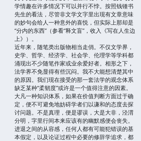
学情趣在许多情况下可以并行不悖。按照钱锺书
先生的看法，尽管非文学文字里出现有文章意味
的妙句会给人一种意外的喜悦，但实际上那却是
“分内的东西”（参看“释文盲”，收入《写在人生边
上》）。
近年来，随笔类出版物相当走俏。不仅文学界，
史学、哲学、经济学、社会学、伦理学等学科都
涌现出不少随笔作家或业余爱好者。相形之下，
法学界不免显得有些沉闷。我不大能想清楚其中
的原因。我们现在接受的那一套法学的观念体系
缺乏某种“柔韧度”或许是一个值得注意的因素。
大凡一种知识体系，如果在价值判断方面过于确
定，便不可避免地妨碍学者们以谦和的态度去探
讨问题。不是真理，便是谬误，大是大非，泾渭
分明，字里行间本来应该有的幽默感便会丧失。
进退之间的从容感，任何人都有可能犯错误的基
本假定，以及论证过程中必要的修辞学追求，都