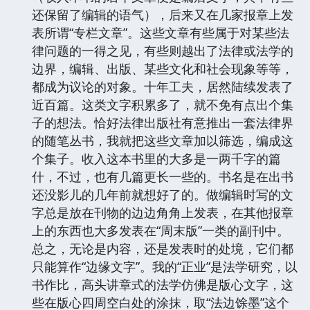
还保留了编辑的语气），后来又在几家报章上发
表所谓“专栏文章”。这些文章有些属于对某些法
律问题的一得之见，有些则越出了法律或法学的
边界，编辑、出版、某些文化和社会现象等等，
都成为议论的对象。十年工夫，居然陆续发表了
近百篇。这类文字积累多了，就不免有点出个集
子的想法。恰好法律出版社有意推出一套法律界
的随笔丛书，我就把这些文章加以筛选，编成这
个集子。收入这本书里的大多是一两千字的篇
什，不过，也有几篇更长一些的。书名是在出书
还没影儿的几年前就想好了的。做编辑时写的文
字总是放在刊物的边边角角上发表，在其他报章
上的东西也大多发表在“周末版”一类的副刊中。
总之，无论是内容，还是发表时的处境，它们都
只能算作“边缘文字”。我的“正业”是法学研究，以
书作比，高头讲章式的法学仿佛是版心文字，这
些在版心四周空白处的涂抹，取“法边馀墨”这个