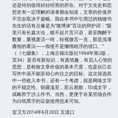
还是特别值得好好经营的所在。对于文化史和思
想史有一定理解的读者都会知道，文章的价值并
不完全取决于篇幅。我在本书中引用过的钱锺书
先生的话有点像是为“微博体”言论的辩护词：“眼
里只有长篇大论，瞧不起片言只语，甚至陶醉于
数量，重视废话一吨，轻视微言一克，那是浅薄
庸俗的看法——假使不是懒惰粗浮的借口。”
（《七缀集》，上海古籍出版社1994年第2版，
页34）是否有新知识，有真情趣，有启人心智的
思想，是检验文章价值的基本尺度，也是自己在
写作中虽不能至却心向往之的目标。这次筛选其
中一些收入本书，还有一个考虑，就是网络文字
的不稳定性。朝露溘至，彩云易散，印成文字，
或略胜于沙上作书。当然，更便于在某些场合作
为白纸黑字的证据使用也未可知。
贺卫方2014年6月20日 五道口