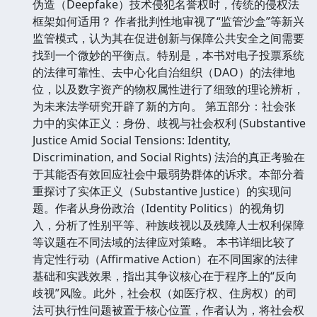
伪造（Deepfake）技术侵犯名誉权时，传统的侵权法
框架如何适用？ 作者批判性地审视了“监管沙盒”等新兴
监管模式，认为其在促进创新与保障公共安全之间需要
找到一个微妙的平衡点。特别是，本书对电子投票系统
的法律可靠性、去中心化自治组织（DAO）的法律地
位，以及数字资产的物权属性进行了细致的理论辨析，
为未来法学研究开辟了新的方向。 第五部分：社会张
力中的实体正义：身份、歧视与社会权利 (Substantive
Justice Amid Social Tensions: Identity,
Discrimination, and Social Rights) 法治的真正考验在
于其能否有效回应社会中最弱势群体的诉求。本部分着
重探讨了实体正义（Substantive Justice）的实现问
题。作者从身份政治（Identity Politics）的视角切
入，分析了性别平等、种族歧视以及残障人士权利保障
等议题在不同法域的法律应对策略。 本书详细比较了
肯定性行动（Affirmative Action）在不同国家的法律
基础和实践效果，指出其争议核心在于程序上的“反向
歧视”风险。此外，社会权（如医疗权、住房权）的司
法可执行性问题被置于核心位置，作者认为，将社会权