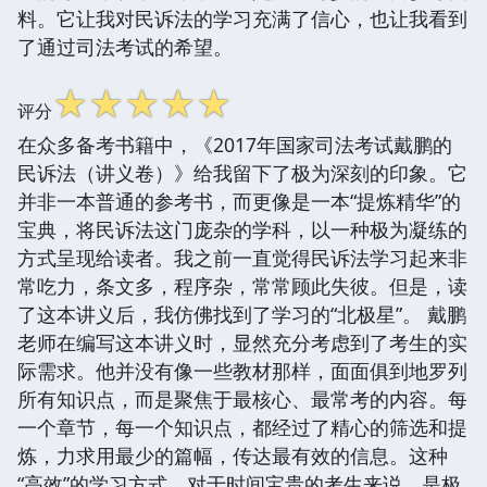
料。它让我对民诉法的学习充满了信心，也让我看到
了通过司法考试的希望。
☆
☆
☆
☆
☆
评分
在众多备考书籍中，《2017年国家司法考试戴鹏的
民诉法（讲义卷）》给我留下了极为深刻的印象。它
并非一本普通的参考书，而更像是一本“提炼精华”的
宝典，将民诉法这门庞杂的学科，以一种极为凝练的
方式呈现给读者。我之前一直觉得民诉法学习起来非
常吃力，条文多，程序杂，常常顾此失彼。但是，读
了这本讲义后，我仿佛找到了学习的“北极星”。 戴鹏
老师在编写这本讲义时，显然充分考虑到了考生的实
际需求。他并没有像一些教材那样，面面俱到地罗列
所有知识点，而是聚焦于最核心、最常考的内容。每
一个章节，每一个知识点，都经过了精心的筛选和提
炼，力求用最少的篇幅，传达最有效的信息。这种
“高效”的学习方式，对于时间宝贵的考生来说，是极