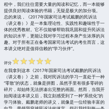
程中，我们往往需要大量的阅读和记忆，而一本能够
提供良好阅读体验的书籍，无疑是极大的加分项。
总的来说，《2017年国家司法考试戴鹏的民诉法
（讲义卷）》是一本集理论性、实践性和趣味性于一
体的优秀教材。它不仅能够帮助我巩固和提升民诉法
的知识水平，更能让我对学习过程本身产生浓厚的兴
趣。对于所有正在备考国家司法考试的考生而言，这
本讲义绝对是值得信赖的“学习伙伴”。
☆
☆
☆
☆
☆
评分
在我拿到这本《2017年国家司法考试戴鹏的民诉法
（讲义卷）》之前，我对民诉法的学习一直处于一种
“零散”的状态，就像是拼图，虽然手里有很多零碎的
碎片，却始终无法拼凑出完整的画面。然而，当我开
始阅读这本讲义后，我立刻感受到了一种“系统化”的
学习体验。戴鹏老师的讲义，就像是一位经验丰富的
向导，带领我穿越民诉法的迷宫，指引我找到每一条