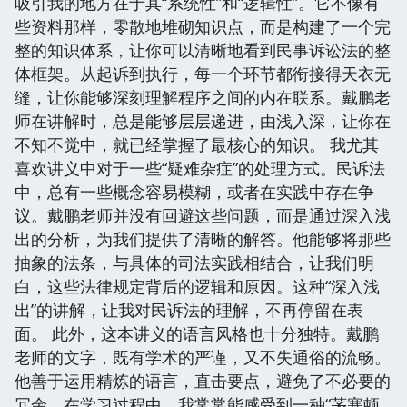
吸引我的地方在于其“系统性”和“逻辑性”。它不像有
些资料那样，零散地堆砌知识点，而是构建了一个完
整的知识体系，让你可以清晰地看到民事诉讼法的整
体框架。从起诉到执行，每一个环节都衔接得天衣无
缝，让你能够深刻理解程序之间的内在联系。戴鹏老
师在讲解时，总是能够层层递进，由浅入深，让你在
不知不觉中，就已经掌握了最核心的知识。 我尤其
喜欢讲义中对于一些“疑难杂症”的处理方式。民诉法
中，总有一些概念容易模糊，或者在实践中存在争
议。戴鹏老师并没有回避这些问题，而是通过深入浅
出的分析，为我们提供了清晰的解答。他能够将那些
抽象的法条，与具体的司法实践相结合，让我们明
白，这些法律规定背后的逻辑和原因。这种“深入浅
出”的讲解，让我对民诉法的理解，不再停留在表
面。 此外，这本讲义的语言风格也十分独特。戴鹏
老师的文字，既有学术的严谨，又不失通俗的流畅。
他善于运用精炼的语言，直击要点，避免了不必要的
冗余。在学习过程中，我常常能感受到一种“茅塞顿