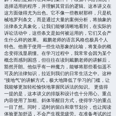
选择适用的程序，并理解其背后的逻辑。这本讲义在
这方面做得尤为出色。它不像一些教材那样，只是机
械地罗列条文，而是通过大量的案例分析，将抽象的
法律条文具象化，让我们能够清晰地看到，在实际的
诉讼活动中，这些条文是如何被运用的，它们又会产
生什么样的效果。 戴鹏老师的语言风格也极具个人
特色。他善于使用一些生动形象的比喻，将复杂的概
念变得浅显易懂。在学习过程中，我常常会因为某个
概念而感到困惑，但往往在读到戴鹏老师的讲解后，
豁然开朗。他似乎有一种魔力，能够将那些看似遥不
可及的法律知识，拉近到我们的日常生活之中。这种
“接地气”的讲解方式，极大地降低了学习的门槛，让
我能够更加轻松愉快地掌握民诉法的知识。 更值得
一提的是，这本讲义的排版和设计也十分用心。重点
内容使用了加粗、斜体等醒目方式，使得学习的重点
一目了然。同时，适时的留白和章节划分，也让阅读
体验更加舒适，不会产生视觉疲劳。在准备考试的过