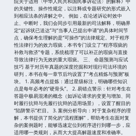
院关于适用〈中华人民共和国民事诉讼法〉的解释》中
的关键性、操作性规定，以注释或专题研究的形式嵌入
到相应法条的讲解之中。 例如，在论述诉讼时效中
止、中断时，我们会同步引用最新的司法解释，明确界
定“起诉状已送达”与“当事人已提出申请”的具体时间节
点，确保考生理解的是“可操作”的法律规定。对于程序
性法律行为的效力瑕疵，本书专门设立了“程序瑕疵的
补救与救济”专题，系统梳理了可以补正的瑕疵与直接
导致法律行为无效的重大瑕疵。 三、 命题预测与应试
技巧 基于对历年真题的深度挖掘和对现行司法环境的
研判，本书在每一章节后均设置了“考点精炼与预测”板
块。 1. 高频考点提炼：通过星级标注，明确哪些知识
点是每年必考的“硬骨头”。 2. 易错点警示：针对考生在
答题中极易混淆的概念（如诉讼请求的变更与增加、同
时履行抗辩与先履行抗辩的适用场景），设置了醒目的
“陷阱警示”栏目。 3. 案例分析导向：对于复杂程序的理
解，本书提供了简化的“流程图解”，帮助考生在面对复
杂的案例题时，能够迅速定位到程序进行到哪一步，应
适用哪一类规则，从而大大提高解题速度和准确率。