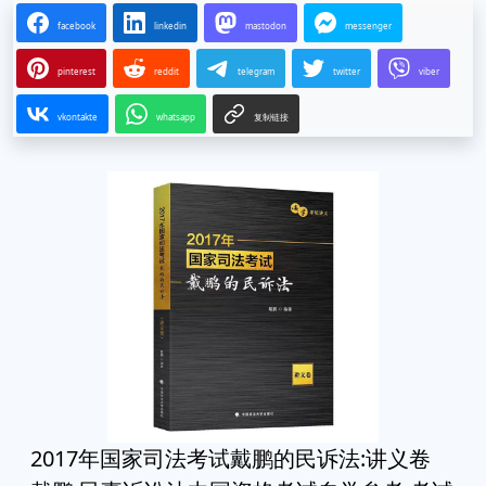
facebook
linkedin
mastodon
messenger
pinterest
reddit
telegram
twitter
viber
vkontakte
whatsapp
复制链接
2017年国家司法考试戴鹏的民诉法:讲义卷