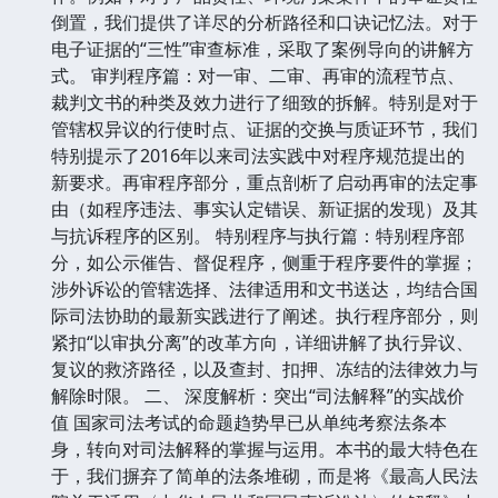
倒置，我们提供了详尽的分析路径和口诀记忆法。对于
电子证据的“三性”审查标准，采取了案例导向的讲解方
式。 审判程序篇：对一审、二审、再审的流程节点、
裁判文书的种类及效力进行了细致的拆解。特别是对于
管辖权异议的行使时点、证据的交换与质证环节，我们
特别提示了2016年以来司法实践中对程序规范提出的
新要求。再审程序部分，重点剖析了启动再审的法定事
由（如程序违法、事实认定错误、新证据的发现）及其
与抗诉程序的区别。 特别程序与执行篇：特别程序部
分，如公示催告、督促程序，侧重于程序要件的掌握；
涉外诉讼的管辖选择、法律适用和文书送达，均结合国
际司法协助的最新实践进行了阐述。执行程序部分，则
紧扣“以审执分离”的改革方向，详细讲解了执行异议、
复议的救济路径，以及查封、扣押、冻结的法律效力与
解除时限。 二、 深度解析：突出“司法解释”的实战价
值 国家司法考试的命题趋势早已从单纯考察法条本
身，转向对司法解释的掌握与运用。本书的最大特色在
于，我们摒弃了简单的法条堆砌，而是将《最高人民法