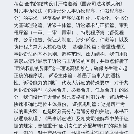
考点 全书的结构设计严格遵循《国家司法考试大纲》
对民事诉讼法（包括涉外民事诉讼程序、仲裁程序部
分）的要求，将复杂的程序法条理化、模块化。全书分
为基础理论篇、诉讼主体篇、诉讼请求与证据篇、审判
程序篇（一审、二审、再审）、特别程序篇（督促程
序、公示催告、保证人制度、涉外诉讼、仲裁等）以及
执行程序篇六大核心板块。 基础理论篇：着重梳理民
事诉讼法的基本原则、调整范围、效力结构。我们用图
表形式清晰展示了诉讼与非诉讼的区别，并重点解析了
“司法权能的界限”这一理论高频考点，确保考生建立起
正确的程序观。 诉讼主体篇：着墨于当事人的适格
性、诉讼能力的判断、代表人诉讼的特殊要求。对于共
同诉讼的类型（必须合并、必要合并、任意合并）的区
分，我们设计了大量的对比表格和判例分析，帮助考生
快速准确地定位主体身份。 证据规则篇：这是历年考
试的重灾区，也是区分高分与普通分数的关键。本书不
仅逐条梳理了《民事诉讼法》及相关司法解释中关于证
据的规定，更侧重于“证明责任的分配与转移”的实务操
作。例如，对于产品责任、环境污染案件中的举证责任