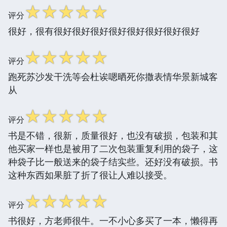
☆
☆
☆
☆
☆
评分
很好，很有很好很好很好很好很好很好很好很好
☆
☆
☆
☆
☆
评分
跑死苏沙发干洗等会杜诶嗯晒死你撒表情华景新城客
从
☆
☆
☆
☆
☆
评分
书是不错，很新，质量很好，也没有破损，包装和其
他买家一样也是被用了二次包装重复利用的袋子，这
种袋子比一般送来的袋子结实些。还好没有破损。书
这种东西如果脏了折了很让人难以接受。
☆
☆
☆
☆
☆
评分
书很好，方老师很牛。一不小心多买了一本，懒得再