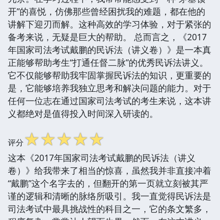
开”的喜悦，仿佛那些曾经困扰我的难题，都在他的
讲解下迎刃而解。这种高效的学习体验，对于紧张的
备考来说，无疑是巨大的帮助。 总而言之，《2017
年国家司法考试戴鹏的民诉法（讲义卷）》是一本真
正能够帮助考生“打通任督二脉”的优秀民诉法讲义。
它不仅能够帮助我牢固掌握民诉法的知识，更重要的
是，它能够培养我独立思考和解决问题的能力。对于
任何一位志在通过国家司法考试的考生来说，这本讲
义都绝对是值得投入时间深入研读的。
☆
☆
☆
☆
☆
评分
这本《2017年国家司法考试戴鹏的民诉法（讲义
卷）》给我带来了相当的惊喜，虽然我并非直接冲着
“戴鹏”这个名字去的，但翻开的第一页就立刻被其严
谨的逻辑和清晰的脉络所吸引。我一直觉得民诉法是
司法考试中最具挑战性的科目之一，它的条文繁多，