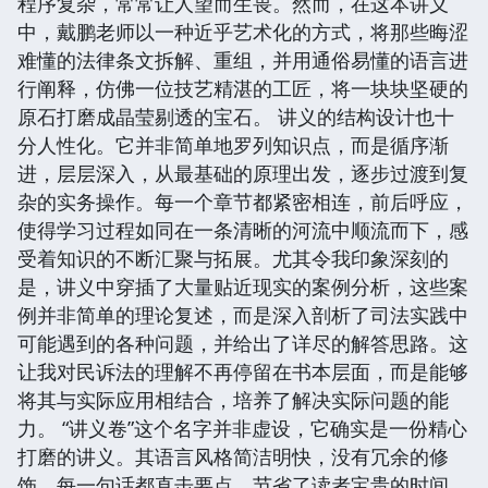
程序复杂，常常让人望而生畏。然而，在这本讲义
中，戴鹏老师以一种近乎艺术化的方式，将那些晦涩
难懂的法律条文拆解、重组，并用通俗易懂的语言进
行阐释，仿佛一位技艺精湛的工匠，将一块块坚硬的
原石打磨成晶莹剔透的宝石。 讲义的结构设计也十
分人性化。它并非简单地罗列知识点，而是循序渐
进，层层深入，从最基础的原理出发，逐步过渡到复
杂的实务操作。每一个章节都紧密相连，前后呼应，
使得学习过程如同在一条清晰的河流中顺流而下，感
受着知识的不断汇聚与拓展。尤其令我印象深刻的
是，讲义中穿插了大量贴近现实的案例分析，这些案
例并非简单的理论复述，而是深入剖析了司法实践中
可能遇到的各种问题，并给出了详尽的解答思路。这
让我对民诉法的理解不再停留在书本层面，而是能够
将其与实际应用相结合，培养了解决实际问题的能
力。 “讲义卷”这个名字并非虚设，它确实是一份精心
打磨的讲义。其语言风格简洁明快，没有冗余的修
饰，每一句话都直击要点，节省了读者宝贵的时间。