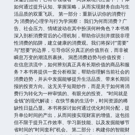
如何通过提升认知、掌握策略，从而实现财务自由与生
活品质的双重飞跃。 第一部分：重新认识你的消费行
为 消费的心理学与行为学洞察： 我们为何而消费？广
告、社会压力、情绪波动在其中扮演何种角色？本书将
深入剖析消费背后的心理机制，帮助你识别并摆脱非理
性消费的陷阱，建立健康的消费观。我们将探讨“需要”
与“想要”的边界，引导你区分真正的价值所在，而非被
瞬息万变的潮流所裹挟。 洞悉消费趋势与价值投资：
在信息洪流中，如何辨别真正具有长期价值的商品和服
务？本书将提供一套分析框架，帮助你理解当前社会的
消费趋势，并从中发掘能够提升生活品质、带来长期回
报的投资方向。这无关乎短期炒作，而是关于如何将消
费行为转化为一种审慎的、有眼光的投资。 “时间就是
金钱”的现代解读： 在快节奏的生活中，时间资源的稀
缺性日益凸显。本书将探讨如何通过优化时间分配，提
升单位时间的产出，从而间接实现财富的增值。这包括
但不限于提升工作效率、学习新技能、以及发掘能够节
省时间的“时间套利”机会。 第二部分：构建你的智能财