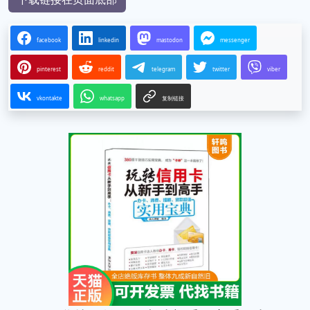
facebook
linkedin
mastodon
messenger
pinterest
reddit
telegram
twitter
viber
vkontakte
whatsapp
复制链接