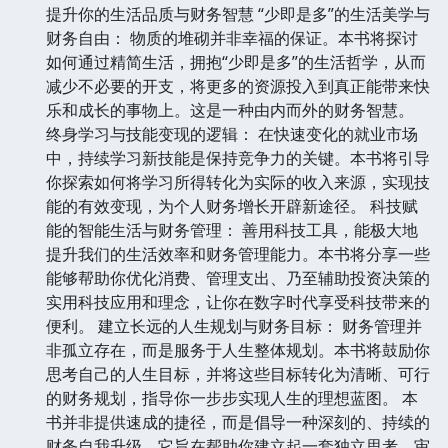
提升你的生活品质与财务智慧 “少即是多”的生活美学与
财务自由： 物质的堆砌并非幸福的保证。本书将探讨
如何通过精简生活，拥抱“少即是多”的生活哲学，从而
减少不必要的开支，将更多的资源投入到真正能带来快
乐和成长的事物上。这是一种由内而外的财务智慧。
终身学习与技能变现的逻辑： 在快速变化的就业市场
中，持续学习新技能是保持竞争力的关键。本书将引导
你探索如何将学习所得转化为实际的收入来源，实现技
能的有效变现，为个人财务增长开辟新途径。 科技赋
能的智能生活与财务管理： 善用科技工具，能极大地
提升我们的生活效率和财务管理能力。本书将分享一些
能够帮助你优化消费、管理支出、乃至辅助投资决策的
实用科技应用和理念，让你在数字时代享受科技带来的
便利。 建立长远的人生规划与财务目标： 财务管理并
非孤立存在，而是服务于人生整体规划。本书将鼓励你
思考自己的人生目标，并将这些目标转化为清晰、可行
的财务规划，指导你一步步实现人生的理想蓝图。 本
书并非提供速成的捷径，而是倡导一种深刻的、持续的
财务自我升级。它旨在帮助你建立起一套独立思考、审