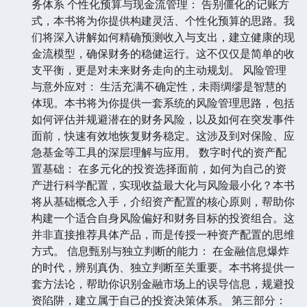
务体系 个性化预算与现金流管理： 告别僵化的记账方
式，本书将为你提供构建灵活、个性化预算的思路。我
们将深入讲解如何精确预测收入与支出，建立健康的现
金流模型，确保财务的稳健运行。这不仅仅是简单的收
支平衡，更是对未来财务走向的主动规划。 风险管理
与意外应对： 生活充满不确定性，未雨绸缪是智慧的
体现。本书将为你提供一套系统的风险管理思路，包括
如何评估并规避潜在的财务风险，以及如何在突发事件
面前，快速有效地恢复财务稳定。这涉及到对保险、应
急基金等工具的深层理解与应用。 数字时代的资产配
置基础： 在多元化的投资选择面前，如何为自己的资
产进行科学配置，实现收益最大化与风险最小化？本书
将从基础概念入手，介绍资产配置的核心原则，帮助你
构建一个适合自身风险偏好和财务目标的投资组合。这
并非直接推荐具体产品，而是传授一种资产配置的思维
方式。 信息甄别与独立判断的能力： 在金融信息爆炸
的时代，辨别真伪、独立判断至关重要。本书将提供一
套方法论，帮助你识别金融市场上的误导信息，规避投
资陷阱，建立属于自己的投资决策体系。 第三部分：