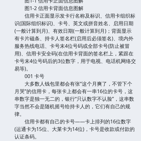
图1-1 信用卡正面信息图解
图1-2 信用卡背面信息图解
信用卡正面显示发卡行名称及标识、信用卡组织标
识(国际组织标识)、卡号、英文或拼音姓名、启用日期
(一般计算到月)、有效日期(一般计算到月)；背面显示
有卡片磁条、持卡人签名栏(启用后必须签名)、境内外
服务热线电话、卡号末4位号码或全部卡号(防止被冒
用)、信用卡安全码(在信用卡背面的签名栏上，紧跟在
卡号末4位号码后的3位数字，用于电视、电话机网络交
易等)。
001 卡号
大多数人钱包里都会有张“这个月爽了，不管下个
月哭”的信用卡，每张卡上都会有一串16位的卡号，这
串数字是独一无二的，银行“只认数字不认脸”，这串数
字当然不会是随机摇号给持卡人的，它们有自己的规
律。
信用卡都有自己的卡号——卡上排列的16位数字
(运通卡为15位、大莱卡为14位)，卡号是收款或付款的
认证条码。