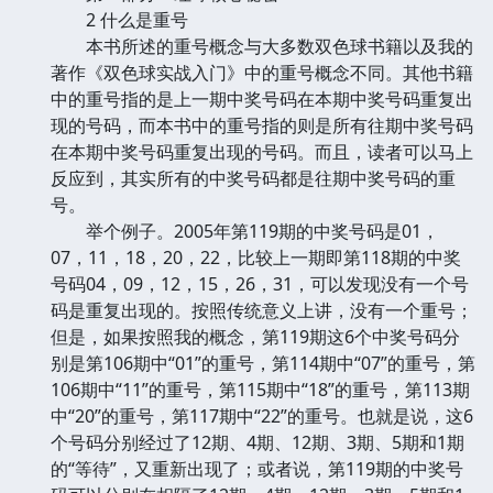
2 什么是重号
本书所述的重号概念与大多数双色球书籍以及我的
著作《双色球实战入门》中的重号概念不同。其他书籍
中的重号指的是上一期中奖号码在本期中奖号码重复出
现的号码，而本书中的重号指的则是所有往期中奖号码
在本期中奖号码重复出现的号码。而且，读者可以马上
反应到，其实所有的中奖号码都是往期中奖号码的重
号。
举个例子。2005年第119期的中奖号码是01，
07，11，18，20，22，比较上一期即第118期的中奖
号码04，09，12，15，26，31，可以发现没有一个号
码是重复出现的。按照传统意义上讲，没有一个重号；
但是，如果按照我的概念，第119期这6个中奖号码分
别是第106期中“01”的重号，第114期中“07”的重号，第
106期中“11”的重号，第115期中“18”的重号，第113期
中“20”的重号，第117期中“22”的重号。也就是说，这6
个号码分别经过了12期、4期、12期、3期、5期和1期
的“等待”，又重新出现了；或者说，第119期的中奖号