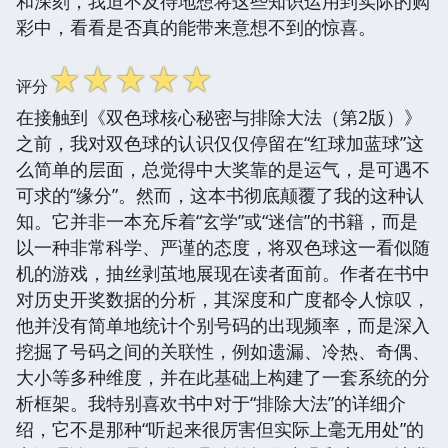
和深刻，我迫不及待地想将这些知识运用到实际的购
彩中，看看是否真的能带来意想不到的惊喜。
☆
☆
☆
☆
☆
评分
在接触到《双色球核心秘密与排除大法（第2版）》
之前，我对双色球的认识仅仅停留在“红球加蓝球”这
么简单的层面，总觉得中大奖靠的是运气，是可遇不
可求的“缘分”。然而，这本书彻底颠覆了我的这种认
知。它并非一本充斥着“玄学”或“迷信”的书籍，而是
以一种非常科学、严谨的态度，将双色球这一看似随
机的游戏，抽丝剥茧地展现在读者面前。作者在书中
对历史开奖数据的分析，其深度和广度都令人惊叹，
他并没有简单地统计个别号码的出现频率，而是深入
挖掘了号码之间的关联性，例如遗漏、冷热、奇偶、
大小等多种维度，并在此基础上构建了一套系统的分
析框架。我特别喜欢书中对于“排除大法”的详细介
绍，它不是那种“听起来很厉害但实际上毫无用处”的