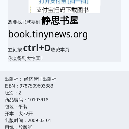
静思书屋
想要找书就要到
book.tinynews.org
ctrl+D
立刻按
收藏本页
你会得到大惊喜!!
出版社： 经济管理出版社
ISBN：9787509603383
版次：2
商品编码：10103918
包装：平装
开本：大32开
出版时间：2009-03-01
用纸：胶版纸