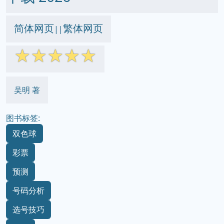
简体网页
繁体网页
||
☆
☆
☆
☆
☆
吴明 著
图书标签:
双色球
彩票
预测
号码分析
选号技巧