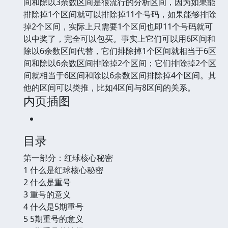
间和除以3余数区间是很流行的分析区间，因为如果能
排除掉1个区间就可以排除掉11个号码，如果能够排除
掉2个区间，实际上只需要1个区间也即11个号码就可
以中奖了，完全可以包买。事实上它们可以用6区间和
除以6余数区间代替，它们排除掉1个区间就相当于6区
间和除以6余数区间排除掉2个区间；它们排除掉2个区
间就相当于6区间和除以6余数区间排除掉4个区间。其
他的区间可以类推，比如4区间与8区间的关系。
内页插图
目录
第一部分：红球核心秘密
1 什么是红球核心秘密
2 什么是重号
3 重号的意义
4 什么是5期重号
5 5期重号的意义