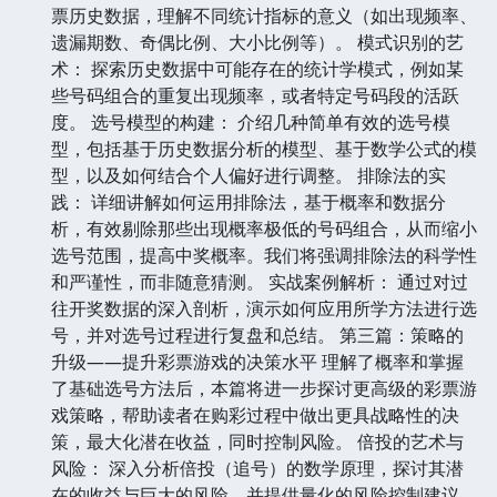
票历史数据，理解不同统计指标的意义（如出现频率、
遗漏期数、奇偶比例、大小比例等）。 模式识别的艺
术： 探索历史数据中可能存在的统计学模式，例如某
些号码组合的重复出现频率，或者特定号码段的活跃
度。 选号模型的构建： 介绍几种简单有效的选号模
型，包括基于历史数据分析的模型、基于数学公式的模
型，以及如何结合个人偏好进行调整。 排除法的实
践： 详细讲解如何运用排除法，基于概率和数据分
析，有效剔除那些出现概率极低的号码组合，从而缩小
选号范围，提高中奖概率。我们将强调排除法的科学性
和严谨性，而非随意猜测。 实战案例解析： 通过对过
往开奖数据的深入剖析，演示如何应用所学方法进行选
号，并对选号过程进行复盘和总结。 第三篇：策略的
升级——提升彩票游戏的决策水平 理解了概率和掌握
了基础选号方法后，本篇将进一步探讨更高级的彩票游
戏策略，帮助读者在购彩过程中做出更具战略性的决
策，最大化潜在收益，同时控制风险。 倍投的艺术与
风险： 深入分析倍投（追号）的数学原理，探讨其潜
在的收益与巨大的风险，并提供量化的风险控制建议。