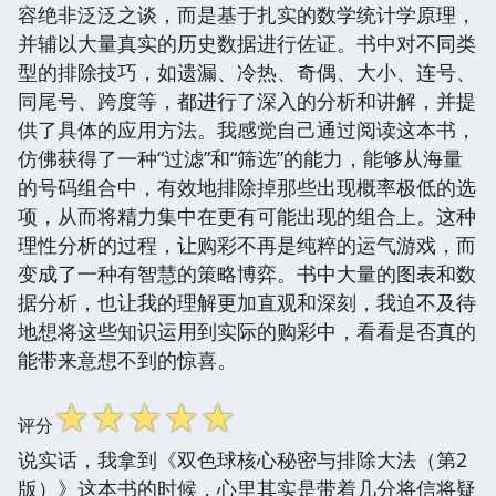
容绝非泛泛之谈，而是基于扎实的数学统计学原理，
并辅以大量真实的历史数据进行佐证。书中对不同类
型的排除技巧，如遗漏、冷热、奇偶、大小、连号、
同尾号、跨度等，都进行了深入的分析和讲解，并提
供了具体的应用方法。我感觉自己通过阅读这本书，
仿佛获得了一种“过滤”和“筛选”的能力，能够从海量
的号码组合中，有效地排除掉那些出现概率极低的选
项，从而将精力集中在更有可能出现的组合上。这种
理性分析的过程，让购彩不再是纯粹的运气游戏，而
变成了一种有智慧的策略博弈。书中大量的图表和数
据分析，也让我的理解更加直观和深刻，我迫不及待
地想将这些知识运用到实际的购彩中，看看是否真的
能带来意想不到的惊喜。
☆
☆
☆
☆
☆
评分
说实话，我拿到《双色球核心秘密与排除大法（第2
版）》这本书的时候，心里其实是带着几分将信将疑