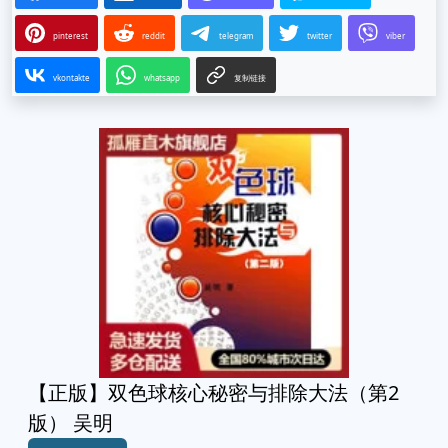
pinterest
reddit
telegram
twitter
viber
vkontakte
whatsapp
复制链接
【正版】双色球核心秘密与排除大法（第2
版） 吴明