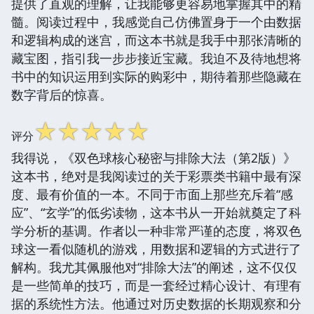
提供了直观的理解，让我能够更容易地掌握其中的精
髓。阅读过程中，我感觉自己仿佛置身于一个由数据
和逻辑构成的迷宫，而这本书就是我手中那张清晰的
藏宝图，指引我一步步接近宝藏。我迫不及待地想将
书中的知识运用到实际的购彩中，期待着那些隐藏在
数字背后的惊喜。
☆
☆
☆
☆
☆
评分
我得说，《双色球核心秘密与排除大法（第2版）》
这本书，绝对是我阅读过的关于彩票类书籍中最有深
度、最有价值的一本。不同于市面上那些充斥着“感
应”、“玄学”的低劣读物，这本书从一开始就奠定了科
学分析的基调。作者以一种非常严谨的态度，将双色
球这一看似随机的游戏，用数据和逻辑的方式进行了
解构。我尤其佩服他对“排除大法”的阐述，这不仅仅
是一些简单的技巧，而是一套经过精心设计、有理有
据的系统性方法。他通过对历史数据的长期观察和分