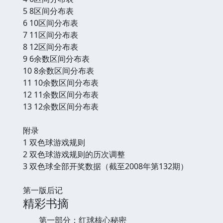
5 8区间分布表
6 10区间分布表
7 11区间分布表
8 12区间分布表
9 6余数区间分布表
10 8余数区间分布表
11 10余数区间分布表
12 11余数区间分布表
13 12余数区间分布表
附录
1 双色球游戏规则
2 双色球游戏规则的历次调整
3 双色球全部开奖数据（截至2008年第132期）
第一版后记
精彩书摘
第一部分：红球核心秘密