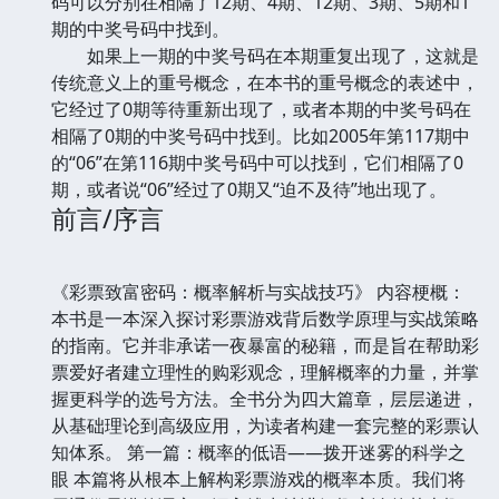
码可以分别在相隔了12期、4期、12期、3期、5期和1
期的中奖号码中找到。
如果上一期的中奖号码在本期重复出现了，这就是
传统意义上的重号概念，在本书的重号概念的表述中，
它经过了0期等待重新出现了，或者本期的中奖号码在
相隔了0期的中奖号码中找到。比如2005年第117期中
的“06”在第116期中奖号码中可以找到，它们相隔了0
期，或者说“06”经过了0期又“迫不及待”地出现了。
前言/序言
《彩票致富密码：概率解析与实战技巧》 内容梗概：
本书是一本深入探讨彩票游戏背后数学原理与实战策略
的指南。它并非承诺一夜暴富的秘籍，而是旨在帮助彩
票爱好者建立理性的购彩观念，理解概率的力量，并掌
握更科学的选号方法。全书分为四大篇章，层层递进，
从基础理论到高级应用，为读者构建一套完整的彩票认
知体系。 第一篇：概率的低语——拨开迷雾的科学之
眼 本篇将从根本上解构彩票游戏的概率本质。我们将