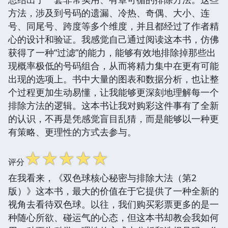
方法，涉及到号码的遗漏、冷热、奇偶、大小、连
号、同尾号、跨度等多个维度，并且都经过了作者精
心的设计和验证。我感觉自己通过阅读这本书，仿佛
获得了一种“过滤”的能力，能够有效地排除掉那些出
现概率极低的号码组合，从而将精力集中在更有可能
出现的选项上。书中大量的图表和数据分析，也让整
个过程更加生动易懂，让我能够更深刻地理解每一个
排除方法的逻辑。这本书让我对购彩这件事有了全新
的认识，不再是凭感觉盲目乱猜，而是能够以一种更
有策略、更理性的方式去参与。
☆
☆
☆
☆
☆
评分
在我看来，《双色球核心秘密与排除大法（第2
版）》这本书，最大的价值在于它提供了一种全新的
视角去看待双色球。以往，我们购买彩票更多的是一
种随心所欲、碰运气的心态，但这本书却教会我如何