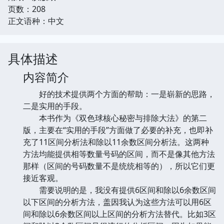
页数：208
正文语种：中文
具体描述
内容简介
好的技术提供两个方面的帮助：一是崭新的思路，
二是实用的手段。
本书作为《双色球核心秘密与排除大法》的第二
版，主要在“实用的手段”方面做了必要的补充，也即补
充了11区间分析法和除以11余数区间分析法。这两种
方法均能提供相等数量号码的区间，而不是像其他方法
那样（区间的号码数量不是统统相等的），所以它们更
接近客观。
需要说明的是，我没有提供6区间和除以6余数区间
以下区间的分析方法，盖因我认为这些方法可以用6区
间和除以6余数区间以上区间的分析方法替代。比如3区