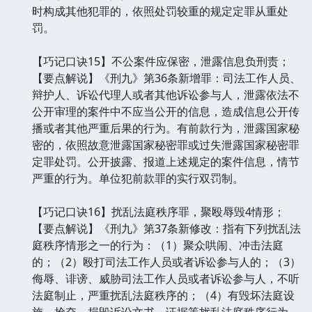
时构成其他犯罪的，依照处罚较重的规定定罪从重处
罚。
【巧记口诀15】不公案件应保密，泄露信息负刑责；
【要点解说】《刑九》第36条新增罪：司法工作人员、
辩护人、诉讼代理人或者其他诉讼参与人，泄露依法不
公开审理的案件中不应当公开的信息，造成信息公开传
播或者其他严重后果的行为。有前款行为，泄露国家秘
密的，依照故意泄露国家秘密罪或过失泄露国家秘密罪
定罪处罚。公开披露、报道上述规定的案件信息，情节
严重的行为。单位犯前款罪的实行双罚制。
【巧记口诀16】扰乱法庭秩序罪，聚殴辱毁4情形；
【要点解说】《刑九》第37条新修改：指有下列扰乱法
庭秩序情形之一的行为：（1）聚众哄闹、冲击法庭
的；（2）殴打司法工作人员或者诉讼参与人的；（3）
侮辱、诽谤、威胁司法工作人员或者诉讼参与人，不听
法庭制止，严重扰乱法庭秩序的；（4）有毁坏法庭设
施，抢夺、损毁诉讼文书、证据等扰乱法庭秩序行为，