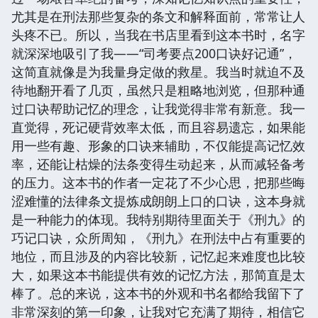
尤其是在刑法那些复杂的条文和解释面前，常常让人
头疼不已。所以，当我在书店里看到这本书时，名字
就深深地吸引了我——“司考要点200口诀好记通”，
这简直就像是为我量身定做的救星。我当时就迫不及
待地翻开看了几页，虽然只是粗略地浏览，但那种通
过口诀帮助记忆的理念，让我觉得非常有新意。我一
直觉得，死记硬背效率太低，而且容易遗忘，如果能
用一些有趣、形象的口诀来辅助，不仅能提高记忆效
率，还能让枯燥的法条变得生动起来，从而减轻备考
的压力。这本书的作者一定花了不少心思，把那些晦
涩难懂的法律条文提炼成朗朗上口的口诀，这本身就
是一种能力的体现。我特别期待里面关于《刑九》的
巧记口诀，众所周知，《刑九》在刑法中占有重要的
地位，而且涉及的内容比较新，记忆起来难度也比较
大，如果这本书能提供有效的记忆方法，那简直是太
棒了。总的来说，这本书的外观和书名都给我留下了
非常深刻的第一印象，让我对它充满了期待，相信它