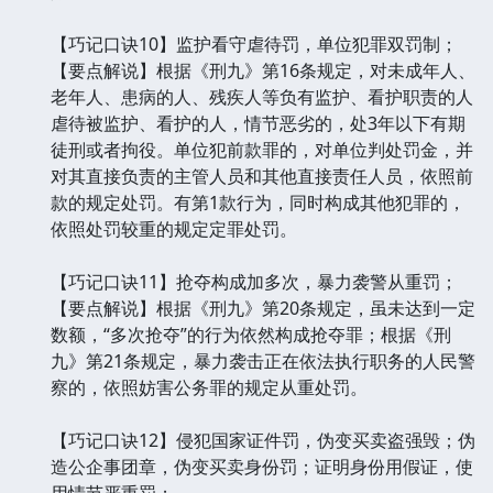
【巧记口诀10】监护看守虐待罚，单位犯罪双罚制；
【要点解说】根据《刑九》第16条规定，对未成年人、
老年人、患病的人、残疾人等负有监护、看护职责的人
虐待被监护、看护的人，情节恶劣的，处3年以下有期
徒刑或者拘役。单位犯前款罪的，对单位判处罚金，并
对其直接负责的主管人员和其他直接责任人员，依照前
款的规定处罚。有第1款行为，同时构成其他犯罪的，
依照处罚较重的规定定罪处罚。
【巧记口诀11】抢夺构成加多次，暴力袭警从重罚；
【要点解说】根据《刑九》第20条规定，虽未达到一定
数额，“多次抢夺”的行为依然构成抢夺罪；根据《刑
九》第21条规定，暴力袭击正在依法执行职务的人民警
察的，依照妨害公务罪的规定从重处罚。
【巧记口诀12】侵犯国家证件罚，伪变买卖盗强毁；伪
造公企事团章，伪变买卖身份罚；证明身份用假证，使
用情节严重罚；