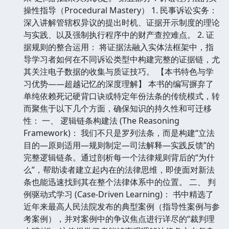
操性指导（Procedural Mastery） 1. 民事诉讼实务：
深入讲解管辖权异议的提出时机、证据开示制度的理论
与实践、以及强制执行程序中的财产查控难点。 2. 证
据规则的整合运用： 将证据法融入实体法框架中，指
导学习者如何在不同诉讼类型中构建完整的证据链，尤
其关注电子数据的收集与质证技巧。 【本书特色与学
习优势——超越记忆的深度理解】 本书的编写摒弃了
单纯依赖死记硬背口诀或特定年份法条的传统模式，转
而聚焦于以下几个方面，确保知识的持久性和可迁移
性： 一、 逻辑链条构建法 (The Reasoning
Framework)： 我们不只是罗列法条，而是构建“立法
目的—原则适用—规则制定—司法解释—实践反馈”的
完整逻辑链条。通过剖析每一个法律规则背后的“为什
么”，帮助读者建立起内在的法律思维，即使面对新法
条也能迅速找到其在整个法律体系中的位置。 二、 判
例驱动式学习 (Case-Driven Learning)： 书中精选了
近年来最高人民法院发布的典型案例（指导性案例与参
考案例），并对案例中的争议焦点进行详尽的“裁判理