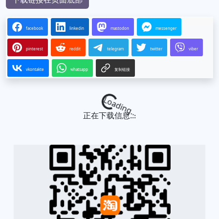
facebook
linkedin
mastodon
messenger
pinterest
reddit
telegram
twitter
viber
vkontakte
whatsapp
复制链接
Loading...
正在下载信息...