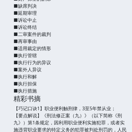
■缺席判决
■延期审理
■诉讼中止
■诉讼终结
■二审案件的裁判
■再审事由
■适用裁定的情形
■执行管辖
■执行行为的异议
■案外人异议
■执行和解
■执行担保
■执行措施
精彩书摘
【巧记口诀1】职业便利触刑律，3至5年禁从业；
【要点解说】《刑法修正案（九）》（以下简称《刑
九》）第1条规定，因利用职业便利实施犯罪，或者实
施违背职业要求的特定义务的犯罪被判处刑罚的，人民