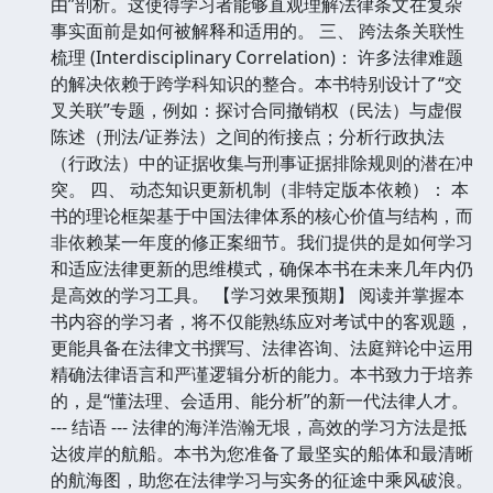
由”剖析。这使得学习者能够直观理解法律条文在复杂
事实面前是如何被解释和适用的。 三、 跨法条关联性
梳理 (Interdisciplinary Correlation)： 许多法律难题
的解决依赖于跨学科知识的整合。本书特别设计了“交
叉关联”专题，例如：探讨合同撤销权（民法）与虚假
陈述（刑法/证券法）之间的衔接点；分析行政执法
（行政法）中的证据收集与刑事证据排除规则的潜在冲
突。 四、 动态知识更新机制（非特定版本依赖）： 本
书的理论框架基于中国法律体系的核心价值与结构，而
非依赖某一年度的修正案细节。我们提供的是如何学习
和适应法律更新的思维模式，确保本书在未来几年内仍
是高效的学习工具。 【学习效果预期】 阅读并掌握本
书内容的学习者，将不仅能熟练应对考试中的客观题，
更能具备在法律文书撰写、法律咨询、法庭辩论中运用
精确法律语言和严谨逻辑分析的能力。本书致力于培养
的，是“懂法理、会适用、能分析”的新一代法律人才。
--- 结语 --- 法律的海洋浩瀚无垠，高效的学习方法是抵
达彼岸的航船。本书为您准备了最坚实的船体和最清晰
的航海图，助您在法律学习与实务的征途中乘风破浪。