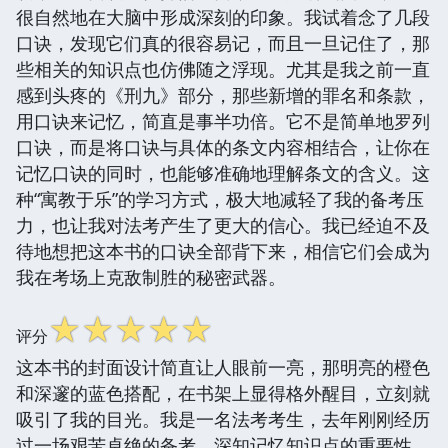
很自然地在大脑中形成深刻的印象。我试着念了几段
口诀，发现它们真的很容易记，而且一旦记住了，那
些相关的知识点也仿佛随之浮现。尤其是我之前一直
感到头疼的《刑九》部分，那些新增的罪名和条款，
用口诀来记忆，简直是事半功倍。它不是简单地罗列
口诀，而是将口诀与具体的条文内容相结合，让你在
记忆口诀的同时，也能够准确地理解条文的含义。这
种“寓教于乐”的学习方式，极大地减轻了我的备考压
力，也让我对法考产生了更大的信心。我已经迫不及
待地想把这本书的口诀全部背下来，相信它们会成为
我在考场上克敌制胜的秘密武器。
☆
☆
☆
☆
☆
评分
这本书的封面设计简直让人眼前一亮，那明亮的橙色
和深邃的蓝色搭配，在书架上显得格外醒目，立刻就
吸引了我的目光。我是一名法考考生，去年刚刚经历
过一场艰苦卓绝的备考，深知记忆知识点的重要性，