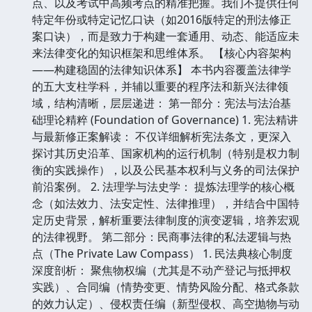
点、以及考试中高频考点的精准把握。我们不提供任何
特定年份或特定记忆口诀（如2016版特定的刑法修正
案口诀），而是致力于构建一套通用、动态、能适应未
来法律变化的知识框架和思维体系。 【核心内容架构
——构建稳固的法律知识体系】 本书内容覆盖法律学
的五大支柱学科，并辅以重要的程序法和新兴法律领
域，结构清晰，层层递进： 第一部分：宪法与法治基
础理论精粹 (Foundation of Governance) 1. 宪法精讲
与最新修正案解读： 不仅详细解析宪法条文，更深入
探讨其历史沿革、国家机构的运行机制（特别是权力制
衡的实践操作），以及公民基本权利与义务的司法保护
前沿案例。 2. 法理学与法史学： 提炼法理学的核心概
念（如法效力、法安定性、法律推理），并结合中国特
定历史背景，解析重要法律制度的演变逻辑，培养宏观
的法律视野。 第二部分：民商事法律的私法逻辑与热
点（The Private Law Compass） 1. 民法典核心制度
深度剖析： 聚焦物权编（尤其是不动产登记与抵押权
实践）、合同编（情势变更、情势风险分配、格式条款
的效力认定）、侵权责任编（新型侵权、高空抛物与动