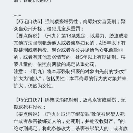
……
【巧记口诀6】强制猥亵增男性，侮辱妇女当受刑；聚
众当众刑升格，侵犯儿童从重罚；
【要点解说】《刑九》第13条规定，以暴力、胁迫或者
其他方法强制猥亵他人或者侮辱妇女的，处5年以下有
期徒刑或者拘役。聚众或者在公共场所当众犯前款罪
的，或者有其他恶劣情节的，处5年以上有期徒刑。猥
亵儿童的，依照前两款的规定从重处罚。
注意：《刑九》将本罪强制猥亵的对象由先前的“妇女”
扩大为“他人”，包括男性；本罪侮辱的行为的对象并未
扩大，仍然为女性。
【巧记口诀7】绑架取消绝对刑，故意杀害或重伤，无
期或死并没收；
【要点解说】《刑九》取消了绑架罪“致使被绑架人死
亡或者杀害被绑架人的，处死刑，并处没收财产。”的
绝对刑规定，将此条修改为：杀害被绑架人的，或者故