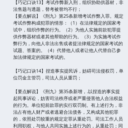
【巧记口诀13】考试作弊新入刑，组织协助供器材，非
法售题与透题，替考被替均不行；
【要点解说】《刑九》第25条新增考试作弊入罪。规定
考试作弊构成犯罪的情形：（1）在法律规定的国家考
试中，组织作弊的行为。（2）为他人实施前款犯罪提
供作弊器材或者其他帮助的行为。（3）为实施考试作
弊行为，向他人非法出售或者提法律规定的国家考试的
试题、答案的。（4）代替他人或者让他人代替自己参
加法律规定的国家考试的。
【巧记口诀14】捏造事实提民诉，妨碍司法侵权罚，单
位罚金主管罚，司法人员从重罚；
【要点解说】《刑九》第35条新增，.以捏造的事实提
起民事诉讼，妨害司法秩序或者严重侵害他人合法权益
的行为。单位犯前款罪的实行双罚制。有上述行为，非
法占有他人财产或者逃避合法债务，又构成其他犯罪
的，依照处罚较重的规定定罪从重处罚。司法工作人员
利用职权，与他人共同实施上述行为的，从重处罚；同