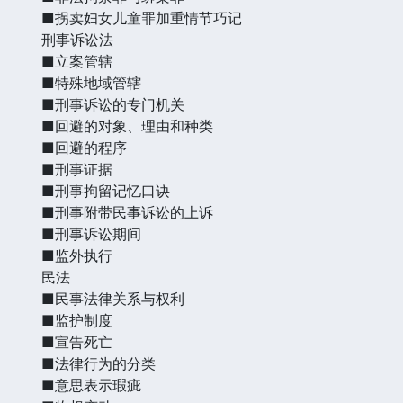
■拐卖妇女儿童罪加重情节巧记
刑事诉讼法
■立案管辖
■特殊地域管辖
■刑事诉讼的专门机关
■回避的对象、理由和种类
■回避的程序
■刑事证据
■刑事拘留记忆口诀
■刑事附带民事诉讼的上诉
■刑事诉讼期间
■监外执行
民法
■民事法律关系与权利
■监护制度
■宣告死亡
■法律行为的分类
■意思表示瑕疵