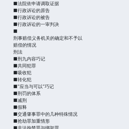
■法院依申请调取证据
■行政诉讼的原告
■行政诉讼的被告
■行政诉讼的一审判决
■
刑事赔偿义务机关的确定和不予以
赔偿的情况
刑法
■刑九内容巧记
■共同犯罪
■吸收犯
■转化犯
■"应当与可以"巧记
■刑罚的体系
■减刑
■假释
■交通肇事罪中的几种特殊情况
■抢劫罪加重情形
■非法拘禁罪与绑架罪