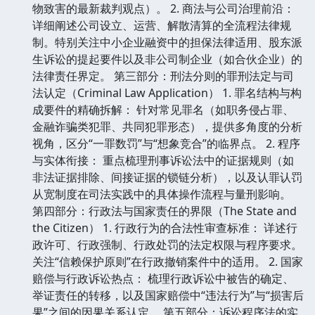
物致害的最新裁判观点）。 2. 商法与公司治理前沿：
详细阐述公司设立、运营、解散清算的全流程法律规
制。特别关注中小企业融资中的担保法律适用、股东派
生诉讼的提起要件以及非公司制企业（如合伙企业）的
法律责任界定。 第三部分：刑法分则的罪刑法定与司
法认定（Criminal Law Application） 1. 罪名结构与构
成要件的精确拆解： 针对常见罪名（如职务侵占罪、
金融诈骗类犯罪、共同犯罪形态），提供多角度的分析
视角，区分“一罪数罚”与“想象竞合”的临界点。 2. 程序
与实体衔接： 重点梳理刑事诉讼法中的证据规则（如
非法证据排除、间接证据的锁链分析），以及认罪认罚
从宽制度在司法实践中的具体操作流程与量刑影响。
第四部分：行政法与国家责任的界限（The State and
the Citizen） 1. 行政行为的合法性审查标准： 详述行
政许可、行政强制、行政处罚的法定权限与程序要求。
关注“信赖保护原则”在行政撤销案件中的适用。 2. 国家
赔偿与行政诉讼热点： 梳理行政诉讼中被告的确定、
举证责任的转移，以及国家赔偿中“违法行为”与“损害后
果”之间的因果关系认定。 第五部分：诉讼程序法的实