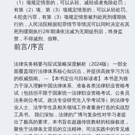
（1）项规定情形的，可以从轻、减轻或者免除处罚；
有第（2）项、第（3）项规定情形的，可以从轻处罚。
4.犯贪污罪，有第（3）项规定情形被判处死刑缓期执
行的，人民法院根据犯罪情节等情况可以同时决定在其
死刑缓期执行2年期满依法减为无期徒刑后，终身监
禁，不得减刑、假释。
前言/序言
法律实务精要与应试策略深度解析（2024版） 一部全
面覆盖现行法律体系核心知识点，并提供高效学习方法
的权威指南。 --- 【本书定位与目标读者】 本书是为致
力于深入理解中国法律体系、准备各类法律职业资格考
试（包括但不限于国家统一法律职业资格考试、公务员
法务岗位考试、政法专业研究生入学考试等）的法律专
业人士、法学学生及相关领域工作者量身打造的实战型
工具书。 我们深知，法律的广博与复杂性对学习者提
出了极高的要求。本书旨在超越传统教材的枯燥叙述，
聚焦于法律条文背后的立法精神、司法实践中的常见难