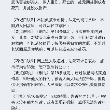
意伤害被绑架人，致人重伤、死亡的，处无期徒刑或者
死刑，并处没收财产。
【巧记口诀8】不阻救孩未虐待，法定刑罚可从轻；不
阻妇女回故里，可以从轻或减轻；
【要点解说】《刑九》第13条规定，收买被拐卖的妇
女、儿童，对被买儿童没有虐待行为，不阻碍对其进行
解救的，可以从轻处罚；按照被买妇女的意愿，不阻碍
其返回原居住地的，可以从轻或者减轻处罚。
【巧记口诀9】网上黑人取证难，法院可求公安办；虐
待行为告诉受，恐吓强制转公办；
【要点解说】《刑九》第16条规定，通过信息网络实施
侮辱、诽谤他人的行为，被害人向人民法院告诉，但提
供证据确有困难的，人民法院可以要求公安机关提供协
助。
《刑九》第16条规定，犯虐待罪，告诉的才处理，但被
害人没有能力告诉，或者因受到强制、威吓无法告诉的
除外。