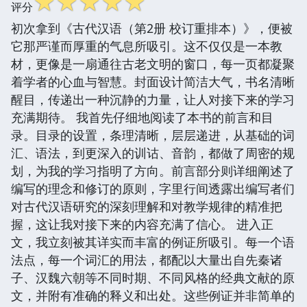
☆
☆
☆
☆
☆
评分
初次拿到《古代汉语（第2册 校订重排本）》，便被
它那严谨而厚重的气息所吸引。这不仅仅是一本教
材，更像是一扇通往古老文明的窗口，每一页都凝聚
着学者的心血与智慧。封面设计简洁大气，书名清晰
醒目，传递出一种沉静的力量，让人对接下来的学习
充满期待。 我首先仔细地阅读了本书的前言和目
录。目录的设置，条理清晰，层层递进，从基础的词
汇、语法，到更深入的训诂、音韵，都做了周密的规
划，为我的学习指明了方向。前言部分则详细阐述了
编写的理念和修订的原则，字里行间透露出编写者们
对古代汉语研究的深刻理解和对教学规律的精准把
握，这让我对接下来的内容充满了信心。 进入正
文，我立刻被其详实而丰富的例证所吸引。每一个语
法点，每一个词汇的用法，都配以大量出自先秦诸
子、汉魏六朝等不同时期、不同风格的经典文献的原
文，并附有准确的释义和出处。这些例证并非简单的