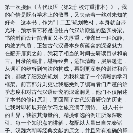
第一次接触《古代汉语（第2册 校订重排本）》，我
的心情是既有学术上的敬畏，又夹杂着一丝对未知的
好奇。这本书，作为“十二五”规划教材，本身就自带
光环，预示着它将是通往古代汉语殿堂的坚实桥梁。
书的封面设计简洁而又不失厚重，传递出一种沉静、
内敛的气质，正如古代汉语本身所蕴含的深邃魅力。
在翻开扉页之前，我花了相当的时间去研读目录和前
言。目录的编排，堪称经典，逻辑清晰，层层递进，
从词汇的辨析到句法的构成，再到更深奥的训诂和音
韵，都做了细致的规划，为我构建了一个清晰的学习
框架。前言部分则更让我感受到了编写者们严谨的治
学态度和对古代汉语研究的深邃洞见，他们不仅阐述
了本书的修订原则，更回顾了古代汉语研究的历史，
让我对即将展开的学习之旅充满了期待。 进入书中
的世界，我被其海量的、精挑细选的例证所深深吸
引。每一个知识点的讲解，都配以大量出自先秦诸
子、汉魏六朝等经典文献的原文，并且附有准确的释