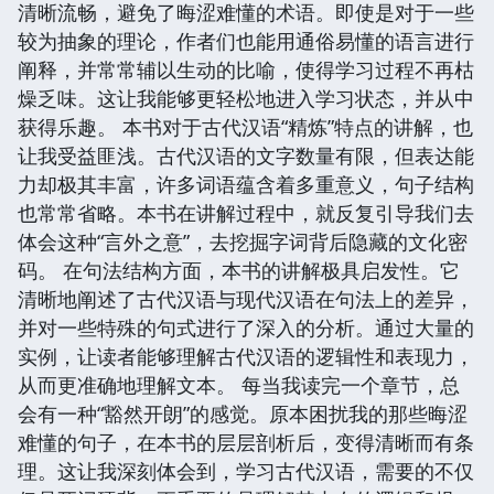
清晰流畅，避免了晦涩难懂的术语。即使是对于一些
较为抽象的理论，作者们也能用通俗易懂的语言进行
阐释，并常常辅以生动的比喻，使得学习过程不再枯
燥乏味。这让我能够更轻松地进入学习状态，并从中
获得乐趣。 本书对于古代汉语“精炼”特点的讲解，也
让我受益匪浅。古代汉语的文字数量有限，但表达能
力却极其丰富，许多词语蕴含着多重意义，句子结构
也常常省略。本书在讲解过程中，就反复引导我们去
体会这种“言外之意”，去挖掘字词背后隐藏的文化密
码。 在句法结构方面，本书的讲解极具启发性。它
清晰地阐述了古代汉语与现代汉语在句法上的差异，
并对一些特殊的句式进行了深入的分析。通过大量的
实例，让读者能够理解古代汉语的逻辑性和表现力，
从而更准确地理解文本。 每当我读完一个章节，总
会有一种“豁然开朗”的感觉。原本困扰我的那些晦涩
难懂的句子，在本书的层层剖析后，变得清晰而有条
理。这让我深刻体会到，学习古代汉语，需要的不仅