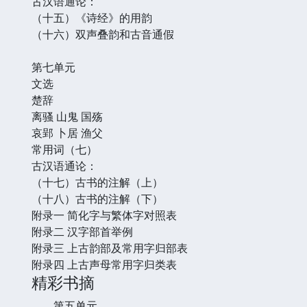
古汉语通论：
（十五）《诗经》的用韵
（十六）双声叠韵和古音通假
第七单元
文选
楚辞
离骚 山鬼 国殇
哀郢 卜居 渔父
常用词（七）
古汉语通论：
（十七）古书的注解（上）
（十八）古书的注解（下）
附录一 简化字与繁体字对照表
附录二 汉字部首举例
附录三 上古韵部及常用字归部表
附录四 上古声母常用字归类表
精彩书摘
第五单元