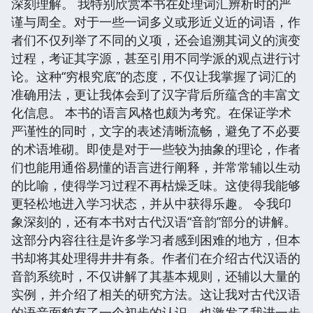
深刻理解。 我特别欣赏本书在处理词汇辨析时的严
谨与周全。对于一些一词多义或形近义近的词语，作
者们不仅列举了不同的义项，还会追溯其词义的演变
过程，考证其字源，甚至引用不同学派的观点进行讨
论。这种“穷根究底”的态度，不仅让我掌握了词汇的
准确用法，更让我体会到了汉字背后所蕴含的丰富文
化信息。 本书的语言风格也颇为考究。在保证学术
严谨性的同时，文字的表述清晰流畅，避免了不必要
的术语堆砌。即使是对于一些较为抽象的理论，作者
们也能用通俗易懂的语言进行阐释，并常常辅以生动
的比喻，使得学习过程不再枯燥乏味。这使得我能够
更轻松地进入学习状态，并从中获得乐趣。 令我印
象深刻的，还有本书对古代汉语“音韵”部分的讲解。
这部分内容往往是许多学习者感到困难的地方，但本
书却将其处理得井井有条。作者们在介绍古代汉语的
音韵系统时，不仅讲解了其基本规则，还辅以大量的
实例，并介绍了相关的研究方法。这让我对古代汉语
的语音面貌有了一个初步的认识，也激发了我进一步