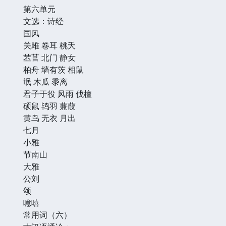
第六单元
文选：诗经
国风
关雎 卷耳 桃夭
苤苢 北门 静女
柏舟 墙有茨 相鼠
氓 木瓜 黍离
君子于役 风雨 伐檀
硕鼠 鸨羽 蒹葭
黄鸟 无衣 月出
七月
小雅
节南山
大雅
公刘
颂
噫嘻
常用词（六）