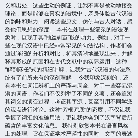
义和出处。这些生动的例证，让我不再是被动地接受
理论，而是能够在真实的语境中，亲身体验古代汉语
的韵味和魅力。阅读这些原文，仿佛与古人对话，感
受他们思想的深度。 本书在处理一些复杂的语法现
象时，展现了其“抽丝剥茧”般的功力。例如，对于一
些在现代汉语中已经非常罕见的句法结构，作者们会
通过详细的分析和对比，将其清晰地呈现出来，并解
释其形成的原因和在古代文献中的实际运用。这种
“解剖麻雀”式的精细讲解，让我对古代汉语的句法系
统有了前所未有的深刻理解。 令我印象深刻的，还
有本书在词汇辨析上的严谨与周全。对于一些容易混
淆的词语，作者们不仅列举了不同的义项，还会追溯
其词义的演变过程，考证其字源，甚至引用不同学派
的观点进行讨论。这种“穷根究底”的态度，不仅让我
掌握了词汇的准确用法，更让我体会到了汉字背后所
蕴含的丰富文化信息。 我特别欣赏本书在语言风格
上的处理。它在保证学术严谨性的同时，文字的表述