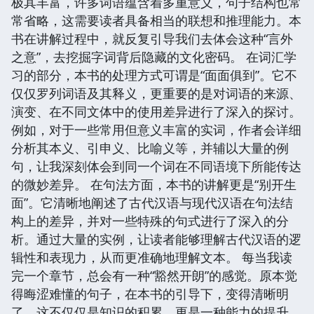
极其丰富，许多词语蕴含着多重意义，句子结构也常
常省略，这需要读者具备相当的联想和推理能力。本
书在讲解过程中，就反复引导我们去体会这种“言外
之意”，去挖掘字词背后隐藏的文化密码。 在词汇学
习的部分，本书的处理方式可谓是“面面俱到”。它不
仅仅罗列词语及其释义，更重要的是对词语的来源、
演变、在不同文体中的使用差异进行了深入的探讨。
例如，对于一些常用但意义丰富的实词，作者会详细
分析其本义、引申义、比喻义等，并辅以大量的例
句，让我深刻体会到同一个词在不同语境下所能传达
的微妙差异。 在句法方面，本书的讲解更是“别开生
面”。它清晰地阐述了古代汉语与现代汉语在句法结
构上的差异，并对一些特殊的句式进行了深入的分
析。通过大量的实例，让读者能够理解古代汉语的逻
辑性和表现力，从而更准确地理解文本。 每当我读
完一个章节，总会有一种“豁然开朗”的感觉。原本觉
得晦涩难懂的句子，在本书的引导下，变得清晰明
了。这不仅仅是知识的积累，更是一种能力的提升。