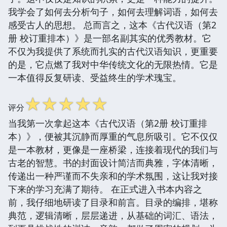
我学会了如何去分析句子，如何去理解词语，如何去
感受古人的思想。 总而言之，这本《古代汉语（第2
册 校订重排本）》是一部名副其实的优秀教材。它
不仅为我提供了系统而扎实的古代汉语知识，更重要
的是，它点燃了我对中华传统文化的无限热情。它是
一本值得反复研读、受益终生的学术瑰宝。
☆
☆
☆
☆
☆
评分
当我第一次拿起这本《古代汉语（第2册 校订重排
本）》，便被其沉静而厚重的气息所吸引。它不仅仅
是一本教材，更像是一座桥梁，连接着现代的我们与
古老的智慧。书的封面设计简洁而典雅，字体清晰，
传递出一种严谨而不失亲和的学术氛围，这让我对接
下来的学习充满了期待。 在正式进入书本内容之
前，我仔细地研读了目录和前言。目录的编排，堪称
典范，逻辑清晰，层层递进，从基础的词汇、语法，