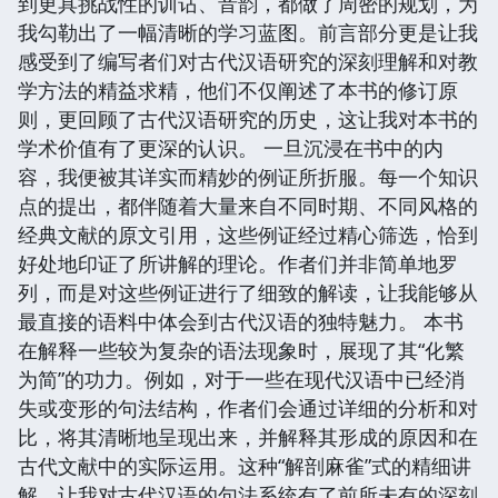
到更具挑战性的训诂、音韵，都做了周密的规划，为
我勾勒出了一幅清晰的学习蓝图。前言部分更是让我
感受到了编写者们对古代汉语研究的深刻理解和对教
学方法的精益求精，他们不仅阐述了本书的修订原
则，更回顾了古代汉语研究的历史，这让我对本书的
学术价值有了更深的认识。 一旦沉浸在书中的内
容，我便被其详实而精妙的例证所折服。每一个知识
点的提出，都伴随着大量来自不同时期、不同风格的
经典文献的原文引用，这些例证经过精心筛选，恰到
好处地印证了所讲解的理论。作者们并非简单地罗
列，而是对这些例证进行了细致的解读，让我能够从
最直接的语料中体会到古代汉语的独特魅力。 本书
在解释一些较为复杂的语法现象时，展现了其“化繁
为简”的功力。例如，对于一些在现代汉语中已经消
失或变形的句法结构，作者们会通过详细的分析和对
比，将其清晰地呈现出来，并解释其形成的原因和在
古代文献中的实际运用。这种“解剖麻雀”式的精细讲
解，让我对古代汉语的句法系统有了前所未有的深刻