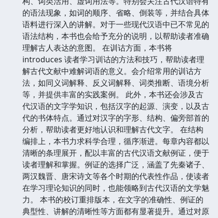
构、词类活用、虚词用法等。特别会关注古代汉语特有
的语法现象，如词的顺序、省略、倒装等，并结合具体
语料进行深入的讲解。对于一些现代汉语中已不常见的
语法结构，本书也会给予充分的说明，以帮助读者准确
理解古人表达的意图。 在训诂方面，本书将
introduces 读者学习训诂的方法和技巧，帮助读者理
解古代文献中难解词语的意义。会介绍常用的训诂方
法，如同义词解释、反义词解释、词类推断、语境分析
等，并提供丰富的实践案例。 此外，本书还会涉及古
代汉语的文字学知识，包括汉字的起源、演变，以及古
代的书体特点。通过对汉字的字形、结构、偏旁部首的
分析，帮助读者更好地认识和理解古代文字。 在结构
编排上，本书力求科学合理，循序渐进。每章内容都以
清晰的条理展开，配以丰富的古代汉语文献例证，便于
读者理解和掌握。例证的选择广泛，涵盖了先秦诸子、
两汉魏晋、唐宋诗文等各个时期的代表性作品，使读者
在学习理论知识的同时，也能领略到古代汉语的文学魅
力。 本书的校订重排版本，在文字的准确性、例证的
典型性、讲解的清晰性等方面都有显著提升。通过对原