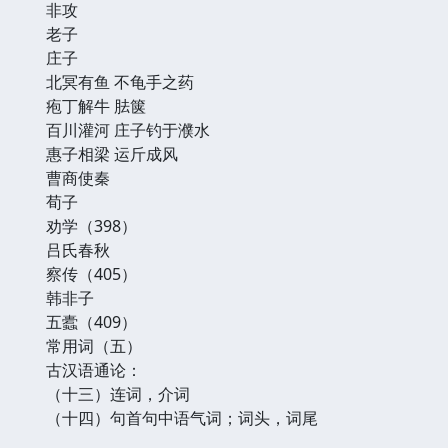
非攻
老子
庄子
北冥有鱼 不龟手之药
疱丁解牛 胠箧
百川灌河 庄子钓于濮水
惠子相梁 运斤成风
曹商使秦
荀子
劝学（398）
吕氏春秋
察传（405）
韩非子
五蠹（409）
常用词（五）
古汉语通论：
（十三）连词，介词
（十四）句首句中语气词；词头，词尾