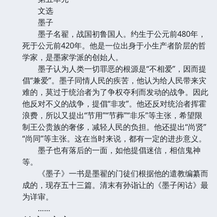
文选
墨子
墨子名翟，战国初鲁国人。约生于公元前480年，
死于公元前420年。他是一位出身于小生产者阶层的哲
学家，是墨家学派的创始人。
墨子认为人类一切罪恶的根源是“不相爱”，因而提
倡“兼爱”。墨子同情人民的疾苦，他认为给人民带来灾
难的，莫过于统治者为了争权夺利而发动的战争。因此
他反对不义的战争，提倡“非攻”。他还反对统治者挥霍
浪费，所以又提出“节用”“节葬”“非乐”等主张，希望限
制王公贵族的奢侈，减轻人民的负担。他还提出“尚贤”
“尚同”等主张。这在当时来说，都有一定的进步意义。
墨子也有落后的一面，如他提倡迷信，相信鬼神
等。
《墨子》一书是墨翟的门徒们根据他的遣教编纂而
成的，现存五十三篇。清末有孙诣让的《墨子闲诂》最
为详审。
……