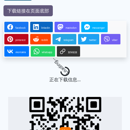
下载链接在页面底部
facebook
linkedin
mastodon
messenger
pinterest
reddit
telegram
twitter
viber
vkontakte
whatsapp
复制链接
Loading...
正在下载信息...