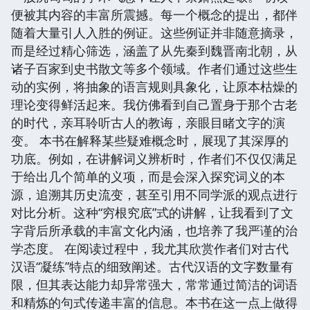
便被其内容的丰富所震撼。每一个概念的提出，都伴
随着大量引人入胜的例证。这些例证并非随意摘录，
而是经过精心筛选，涵盖了从先秦到魏晋南北朝，从
诸子百家到史书散文等多个领域。作者们通过这些生
动的实例，将抽象的语言规则具象化，让原本枯燥的
理论变得鲜活起来。我仿佛看到自己置身于那个古老
的时代，亲耳聆听古人的教诲，亲眼目睹文字的演
变。 本书在解释某些疑难概念时，展现了其深厚的
功底。例如，在讲解词义辨析时，作者们不仅仅满足
于给出几个简单的义项，而是会深入探究词义的本
源，追溯其历史流变，甚至引用不同学派的观点进行
对比分析。这种“穷根究底”式的讲解，让我看到了文
字背后所承载的丰富文化内涵，也培养了我严谨的治
学态度。 在阅读过程中，我尤其欣赏作者们对古代
汉语“凝练”特点的细致阐述。古代汉语的文字数量有
限，但其表达能力却异常强大，常常通过简洁的词语
和精炼的句式传递丰富的信息。本书在这一点上做得