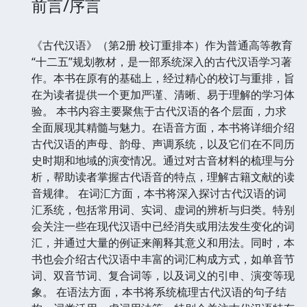
前言/序言
《古代汉语》（第2册 校订重排本）作为普通高等教育
“十二五”规划教材，是一部系统深入的古代汉语学习著
作。本书在原有的基础上，经过精心的校订与重排，旨
在为读者提供一个更加严谨、清晰、易于理解的学习体
验。 本书内容主要聚焦于古代汉语的各个层面，力求
全面展现其精髓与魅力。在语音方面，本书将详细介绍
古代汉语的声母、韵母、声调系统，以及它们在不同历
史时期和地域的演变情况。通过对古音材料的梳理与分
析，帮助读者掌握古代语音的特点，理解古籍文献的读
音规律。 在词汇方面，本书将深入探讨古代汉语的词
汇系统，包括常用词、实词、虚词的辨析与归类。特别
会关注一些在现代汉语中已经消失或用法发生变化的词
汇，并通过大量的例证来阐释其意义和用法。同时，本
书也会介绍古代汉语中丰富的词汇构成方式，如单音节
词、双音节词、复合词等，以及词义的引申、演变等现
象。 在语法方面，本书将系统梳理古代汉语的句子结