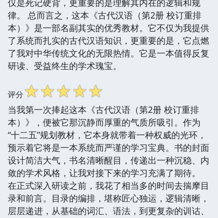
仅是死记硬背，更重要的是理解其内在的逻辑和规
律。 总而言之，这本《古代汉语（第2册 校订重排
本）》是一部名副其实的优秀教材。它不仅为我提供
了系统而扎实的古代汉语知识，更重要的是，它点燃
了我对中华传统文化的无限热情。它是一本值得反复
研读、受益终生的学术瑰宝。
☆
☆
☆
☆
☆
评分
当我第一次捧起这本《古代汉语（第2册 校订重排
本）》，便被它那沉静而厚重的气质所吸引。作为
“十二五”规划教材，它本身就带着一种权威的光环，
预示着它将是一本系统而严谨的学习宝典。书的封面
设计简洁大气，书名清晰醒目，传递出一种沉稳、内
敛的学术风格，让我对接下来的学习充满了期待。
在正式深入研读之前，我花了相当多的时间去揣摩目
录和前言。目录的编排，堪称匠心独运，逻辑清晰，
层层递进，从基础的词汇、语法，到更复杂的训诂、