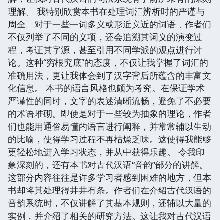
理解。 我特别欣赏本书在处理词汇辨析时的严谨与
周全。对于一些一词多义或形近义近的词语，作者们
不仅列举了不同的义项，还会追溯其词义的演变过
程，考证其字源，甚至引用不同学派的观点进行讨
论。这种“穷根究底”的态度，不仅让我掌握了词汇的
准确用法，更让我体会到了汉字背后所蕴含的丰富文
化信息。 本书的语言风格也颇为考究。在保证学术
严谨性的同时，文字的表述清晰流畅，避免了不必要
的术语堆砌。即使是对于一些较为抽象的理论，作者
们也能用通俗易懂的语言进行阐释，并常常辅以生动
的比喻，使得学习过程不再枯燥乏味。这使得我能够
更轻松地进入学习状态，并从中获得乐趣。 令我印
象深刻的，还有本书对古代汉语“音韵”部分的讲解。
这部分内容往往是许多学习者感到困难的地方，但本
书却将其处理得井井有条。作者们在介绍古代汉语的
音韵系统时，不仅讲解了其基本规则，还辅以大量的
实例，并介绍了相关的研究方法。这让我对古代汉语