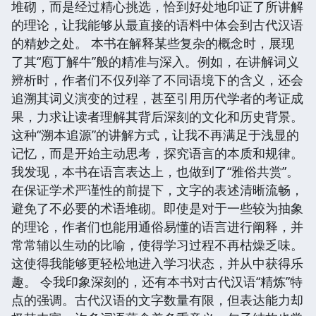
堆砌，而是经过精心挑选，恰到好处地印证了所讲解
的理论，让我能够从最直接的语料中体会到古代汉语
的精妙之处。 本书在解释某些复杂的概念时，展现
了其“庖丁解牛”般的精准与深入。例如，在讲解词义
辨析时，作者们不仅列举了不同语境下的含义，还会
追溯其词义演变的过程，甚至引用历代学者的考证成
果，力求让读者理解其背后深刻的文化和历史背景。
这种“溯本追源”的讲解方式，让我不再满足于浅显的
记忆，而是开始主动思考，探究语言的本质和规律。
我发现，本书在语言表达上，也做到了“雅俗共赏”。
在保证学术严谨性的前提下，文字的表述清晰流畅，
避免了不必要的术语堆砌。即使是对于一些较为抽象
的理论，作者们也能用通俗易懂的语言进行阐释，并
常常辅以生动的比喻，使得学习过程不再枯燥乏味。
这使得我能够更轻松地进入学习状态，并从中获得乐
趣。 令我印象深刻的，还有本书对古代汉语“精炼”特
点的强调。古代汉语的文字数量有限，但表达能力却