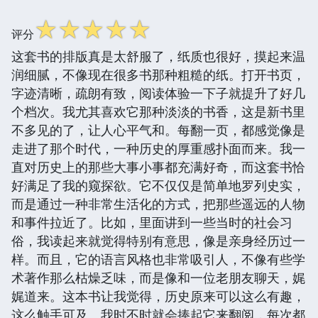
☆
☆
☆
☆
☆
评分
这套书的排版真是太舒服了，纸质也很好，摸起来温
润细腻，不像现在很多书那种粗糙的纸。打开书页，
字迹清晰，疏朗有致，阅读体验一下子就提升了好几
个档次。我尤其喜欢它那种淡淡的书香，这是新书里
不多见的了，让人心平气和。每翻一页，都感觉像是
走进了那个时代，一种历史的厚重感扑面而来。我一
直对历史上的那些大事小事都充满好奇，而这套书恰
好满足了我的窥探欲。它不仅仅是简单地罗列史实，
而是通过一种非常生活化的方式，把那些遥远的人物
和事件拉近了。比如，里面讲到一些当时的社会习
俗，我读起来就觉得特别有意思，像是亲身经历过一
样。而且，它的语言风格也非常吸引人，不像有些学
术著作那么枯燥乏味，而是像和一位老朋友聊天，娓
娓道来。这本书让我觉得，历史原来可以这么有趣，
这么触手可及。我时不时就会捧起它来翻阅，每次都