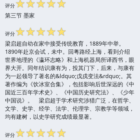
☆
☆
☆
☆
☆
评分
第三节 墨家
☆
☆
☆
☆
☆
评分
梁启超自幼在家中接受传统教育，1889年中举。
1890年赴京会试，未中。回粤路经上海，看到介绍
世界地理的《瀛环志略》和上海机器局所译西书，眼
界大开。同年结识康有为，投其门下，后来，与康有
为一起领导了著名的&ldquo;戊戌变法&rdquo;。其
著作编为《饮冰室合集》，包括影响后世深远的《中
国近三百年学术史》、《中国历史研究法》、《少年
中国说》。 梁启超于学术研究涉猎广泛，在哲学、
文学、史学、经学、法学、伦理学、宗教学等领域，
均有建树，以史学研究成绩最显著。
☆
☆
☆
☆
☆
评分