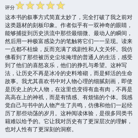
☆
☆
☆
☆
☆
评分
这本书的叙事方式简直太妙了，完全打破了我之前对
这类题材的刻板印象。作者似乎有一双神奇的眼睛，
能够捕捉到历史洪流中那些最细微、最动人的瞬间，
然后用一种极富感染力的笔触将它们一一呈现。读来
一点都不枯燥，反而充满了戏剧性和人文关怀。我仿
佛看到了那些被历史尘埃掩埋的普通人的生活，感受
到了他们的喜怒哀乐，他们的挣扎与希望。这种写
法，让历史不再是冰冷的史料堆砌，而是鲜活的生命
故事。我尤其喜欢书中对人物心理的细腻刻画，即使
是历史上的大人物，在这里也变得有血有肉，不再是
高高在上的神祇，而是有情感、有烦恼的个体。我感
觉自己与书中的人物产生了共鸣，仿佛和他们一起经
历了那些动荡的岁月。这种阅读体验，是很多同类书
籍难以给予的。它让我对历史有了更深层次的理解，
也对人性有了更深刻的洞察。