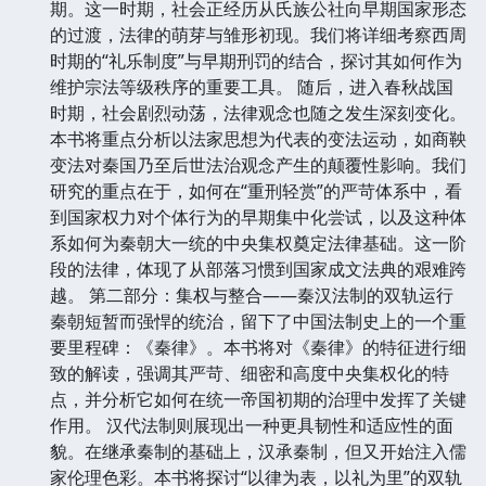
期。这一时期，社会正经历从氏族公社向早期国家形态
的过渡，法律的萌芽与雏形初现。我们将详细考察西周
时期的“礼乐制度”与早期刑罚的结合，探讨其如何作为
维护宗法等级秩序的重要工具。 随后，进入春秋战国
时期，社会剧烈动荡，法律观念也随之发生深刻变化。
本书将重点分析以法家思想为代表的变法运动，如商鞅
变法对秦国乃至后世法治观念产生的颠覆性影响。我们
研究的重点在于，如何在“重刑轻赏”的严苛体系中，看
到国家权力对个体行为的早期集中化尝试，以及这种体
系如何为秦朝大一统的中央集权奠定法律基础。这一阶
段的法律，体现了从部落习惯到国家成文法典的艰难跨
越。 第二部分：集权与整合——秦汉法制的双轨运行
秦朝短暂而强悍的统治，留下了中国法制史上的一个重
要里程碑：《秦律》。本书将对《秦律》的特征进行细
致的解读，强调其严苛、细密和高度中央集权化的特
点，并分析它如何在统一帝国初期的治理中发挥了关键
作用。 汉代法制则展现出一种更具韧性和适应性的面
貌。在继承秦制的基础上，汉承秦制，但又开始注入儒
家伦理色彩。本书将探讨“以律为表，以礼为里”的双轨