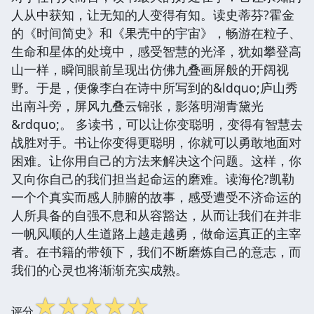
人从中获知，让无知的人变得有知。读史蒂芬?霍金
的《时间简史》和《果壳中的宇宙》，畅游在粒子、
生命和星体的处境中，感受智慧的光泽，犹如攀登高
山一样，瞬间眼前呈现出仿佛九叠画屏般的开阔视
野。于是，便像李白在诗中所写到的&ldquo;庐山秀
出南斗旁，屏风九叠云锦张，影落明湖青黛光
&rdquo;。 多读书，可以让你变聪明，变得有智慧去
战胜对手。书让你变得更聪明，你就可以勇敢地面对
困难。让你用自己的方法来解决这个问题。这样，你
又向你自己的我们担当起命运的磨难。读海伦?凯勒
一个个真实而感人肺腑的故事，感受遭受不济命运的
人所具备的自强不息和从容豁达，从而让我们在并非
一帆风顺的人生道路上越走越勇，做命运真正的主宰
者。在书籍的带领下，我们不断磨炼自己的意志，而
我们的心灵也将渐渐充实成熟。
☆
☆
☆
☆
☆
评分