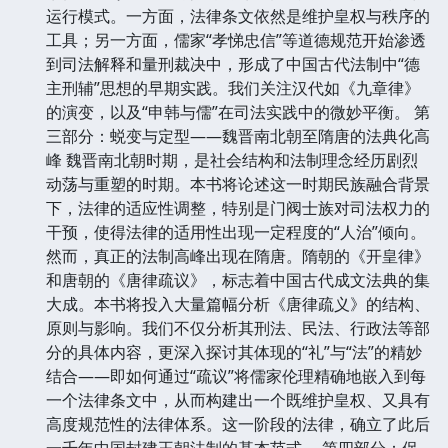
运行模式。一方面，法律条文依然是维护皇权与秩序的
工具；另一方面，儒家“孝悌忠信”等道德规范开始渗透
到司法解释和量刑裁决中，形成了中国古代法制中“德
主刑辅”思想的早期实践。我们关注汉代如《九章律》
的演变，以及“申韩与儒”在司法实践中的微妙平衡。 第
三部分：蜕变与定型——魏晋南北朝至隋唐的法典化高
峰 魏晋南北朝时期，是社会结构和法制理念经历剧烈
动荡与重塑的时期。本书将论述这一时期民族融合背景
下，法律的适应性调整，特别是门阀士族对司法权力的
干预，使得法律的适用性出现一定程度的“人治”倾向。
然而，真正的法制高峰出现在隋唐。隋朝的《开皇律》
和唐朝的《唐律疏议》，标志着中国古代成文法典的集
大成。本书将投入大量篇幅分析《唐律疏义》的结构、
原则与影响。我们不仅分析其刑法、民法、行政法等部
分的具体内容，更深入探讨其体现的“礼”与“法”的精妙
结合——即如何通过“疏议”将儒家伦理精确地嵌入到每
一个法律条文中，从而构建出一个既维护皇权、又具有
高度规范性的法律体系。这一阶段的法律，确立了此后
一千年中国封建王朝法制的基本范式。 第四部分：保