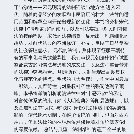
守与渗透——宋元明清的法制延续与地方性 进入宋
代，随着商品经济的发展和市民阶层的壮大，法律的适
用范围和解释空间开始出现新的变化。本书将分析宋代
法律中“情理兼顾”的倾向，以及司法实践中对民间习惯
法的接纳程度。宋代的法律编纂，显示出一种精细化的
趋势，对前代法典的不断修订与补充，反映了日益复杂
的社会管理需求。 元代的法制，则体现了征服王朝特
有的军事化与民族差异性。我们审视元朝法律如何试图
整合蒙古的习惯法与汉地的成文法，以及这种整合带来
的法律冲突与融合。 明清两代，法制呈现出高度集权
化与规范化的特点。明代的《大明律》，作为中国最后
一部法典，其严苛性与对皇权神圣性的强调达到了顶
峰。本书将详细剖析明清法律中对“十恶不赦”的界定、
对官僚体系的约束（如《大明会典》等附属法规），以
及基层司法中“良民”与“贱民”身份对法律适用的实质性
影响。清代继承明制，在维护传统的同时，也面对西方
冲击，但其法律的内在结构依然保持着对传统儒家伦理
的深度依赖。 总结与展望：法制精神的遗产 全书的最