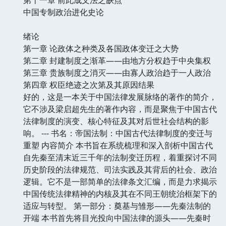
中国专制政治进化史论
绪论
第一章 论政体之种类及各国政体变迁之大势
第二章 封建制度之渐革——由地方分权趋于中央集权
第三章 贵族制度之消灭——由寡人政治趋于一人政治
第四章 权臣绝迹之次第及其原因结果
好的，这是一本关于中国法律发展脉络的著作的简介，
它不涉及梁启超先生的著作内容，而是聚焦于中国古代
法律制度的演变、核心特征及其对后世社会结构的影
响。 --- 书名：帝国法制：中国古代法律制度的变迁与
重塑 内容简介 本书旨在系统梳理和深入剖析中国古代
自先秦至清末近三千年的法制变迁历程，着重探讨不同
历史阶段的法律规范、司法实践及其背后的社会、政治
逻辑。它不是一部简单的法律条文汇编，而是力求揭示
中国传统法律精神的内核及其在不同王朝统治框架下的
适应与转型。 第一部分：奠基与雏形——先秦法制的
开端 本书首先将目光投向中国法律的源头——先秦时