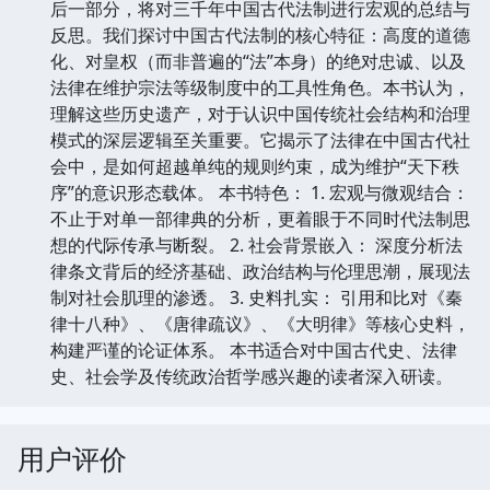
后一部分，将对三千年中国古代法制进行宏观的总结与
反思。我们探讨中国古代法制的核心特征：高度的道德
化、对皇权（而非普遍的“法”本身）的绝对忠诚、以及
法律在维护宗法等级制度中的工具性角色。本书认为，
理解这些历史遗产，对于认识中国传统社会结构和治理
模式的深层逻辑至关重要。它揭示了法律在中国古代社
会中，是如何超越单纯的规则约束，成为维护“天下秩
序”的意识形态载体。 本书特色： 1. 宏观与微观结合：
不止于对单一部律典的分析，更着眼于不同时代法制思
想的代际传承与断裂。 2. 社会背景嵌入： 深度分析法
律条文背后的经济基础、政治结构与伦理思潮，展现法
制对社会肌理的渗透。 3. 史料扎实： 引用和比对《秦
律十八种》、《唐律疏议》、《大明律》等核心史料，
构建严谨的论证体系。 本书适合对中国古代史、法律
史、社会学及传统政治哲学感兴趣的读者深入研读。
用户评价