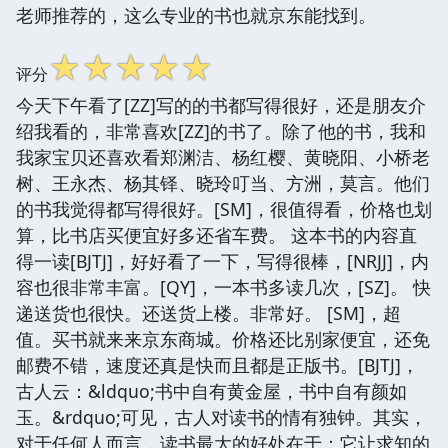
老师推荐的，这么专业的书也就京东能找到。
☆
☆
☆
☆
☆
评分
今天下午看了[ZZ]写的的书都写得很好，还是朋友介
绍我看的，非常喜欢[ZZ]的书了。除了他的书，我和
我家宝贝还喜欢看郑渊洁、杨红樱、黄晓阳、小桥老
树、王永杰、杨其铎、晓玲叮当、方洲，莫言。他们
的书我觉得都写得很好。[SM]，很值得看，价格也划
算，比书店买便宜好多还省车费。 这本书的内容直
得一读[BJTJ]，好好看了一下，写得很棒，[NRJJ]，内
容也很非常丰富。[QY]，一本书多读几次，[SZ]。 快
递送货也很快。还送货上楼。非常好。 [SM]，超
值。买书就来来京东商城。价格还比别家便宜，还免
邮费不错，速度还真是快而且都是正版书。[BJTJ]，
古人云：&ldquo;书中自有黄金屋，书中自有颜如
玉。&rdquo;可见，古人对读书的情有独钟。其实，
对于任何人而言，读书最大的好处在于：它让求知的