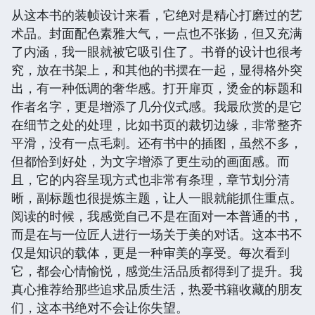
从这本书的装帧设计来看，它绝对是精心打磨过的艺
术品。封面配色素雅大气，一点也不张扬，但又充满
了内涵，我一眼就被它吸引住了。书脊的设计也很考
究，放在书架上，和其他的书摆在一起，显得格外突
出，有一种低调的奢华感。打开扉页，烫金的标题和
作者名字，更是增添了几分仪式感。我最欣赏的是它
在细节之处的处理，比如书页的裁切边缘，非常整齐
平滑，没有一点毛刺。还有书中的插图，虽然不多，
但都恰到好处，为文字增添了更生动的画面感。而
且，它的内容呈现方式也非常有条理，章节划分清
晰，副标题也很提炼主题，让人一眼就能抓住重点。
阅读的时候，我感觉自己不是在面对一本普通的书，
而是在与一位匠人进行一场关于美的对话。这本书不
仅是知识的载体，更是一种审美的享受。每次看到
它，都会心情愉悦，感觉生活品质都得到了提升。我
真心推荐给那些追求品质生活，热爱书籍收藏的朋友
们，这本书绝对不会让你失望。