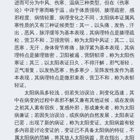
进而可分为中风、伤寒、温病三种类型。但在《伤寒
论》中详于寒而略于温，由于体质强弱、腠理疏密、感
邪程度、病情轻重、病理变化之不同，太阳病本证属风
寒性质的又有三种证候类型：其一，以头痛，发热，汗
出，恶风，脉浮缓等为基本表现，其病理特点是腠理疏
松，营卫不和，卫强营弱，称为太阳中风证；其二，以
恶寒，无汗，身体骨节疼痛，脉浮紧为基本表现，其病
理特点是腠理致密，卫阳被遏，营阴郁滞，称为太阳伤
寒证；其三，以太阳表证日久，不得汗解，邪气渐轻，
正气渐复，以发热恶寒，热多寒少，呈阵发性发作为基
本表现，其病理特点是微邪束表，营卫不和，称为表郁
轻证。
太阳病虽多轻浅，但若失治误治，则变化迅速，其
中在病变的过程中表邪不解又兼有其他证候，或在发病
之初其人素有宿疾，复感外邪，形成兼夹者，称为太阳
病兼证；若因失治误治，或疾病的自然发展，太阳表证
已罢，出现了新的病证，称为太阳变证。太阳病篇有较
多内容是讨论变证的，变证已不具备太阳病的特征，不
属太阳病的范畴，将其放人太阳病篇，意在指出，太阳