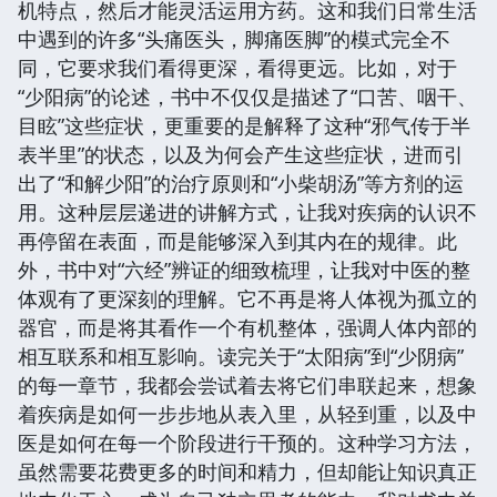
机特点，然后才能灵活运用方药。这和我们日常生活
中遇到的许多“头痛医头，脚痛医脚”的模式完全不
同，它要求我们看得更深，看得更远。比如，对于
“少阳病”的论述，书中不仅仅是描述了“口苦、咽干、
目眩”这些症状，更重要的是解释了这种“邪气传于半
表半里”的状态，以及为何会产生这些症状，进而引
出了“和解少阳”的治疗原则和“小柴胡汤”等方剂的运
用。这种层层递进的讲解方式，让我对疾病的认识不
再停留在表面，而是能够深入到其内在的规律。此
外，书中对“六经”辨证的细致梳理，让我对中医的整
体观有了更深刻的理解。它不再是将人体视为孤立的
器官，而是将其看作一个有机整体，强调人体内部的
相互联系和相互影响。读完关于“太阳病”到“少阴病”
的每一章节，我都会尝试着去将它们串联起来，想象
着疾病是如何一步步地从表入里，从轻到重，以及中
医是如何在每一个阶段进行干预的。这种学习方法，
虽然需要花费更多的时间和精力，但却能让知识真正