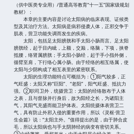
（供中医类专业用）/普通高等教育“十一五”国家级规划
教材》：
本章的主要内容是讨论太阳病的临床表现、证候类
型及其治疗方法。太阳病是病邪侵袭人体，正邪交争于
肌表，营卫功能失调而发生的疾病。
太阳，包括足太阳膀胱和手太阳小肠而言。足太阳
膀胱经，起于目内眦，上额，交巅，络脑，下项，挟脊
抵腰，络肾属膀胱；手太阳小肠经，起于手小指外侧，
循臂至肩，下行络心属小肠。由于经络的相互络属，使
太阳与少阴构成了相互表里的紧密联系。
太阳的生理功能特点可概括为：①阳气较多，正
气旺盛：太阳又称“巨阳”、“老阳”，阳气旺盛、抵抗力
强。②职司卫外，统摄营卫：太阳的经络散布于人体
之表，且与督脉并行身后，故为阳经之长，为诸阳主
气，其阳气充盛而能卫护体表。太阳统摄体表营卫二
气，具有防止外邪入侵的重要作用，所以《灵枢·营卫
生会篇》说：“太阳主外。”值得提出的是，由于肺合皮
毛，所以太阳病也与手太阴肺经的病变有密切关系。
③六经藩篱，受邪首当：由于太阳居六经之首，主一