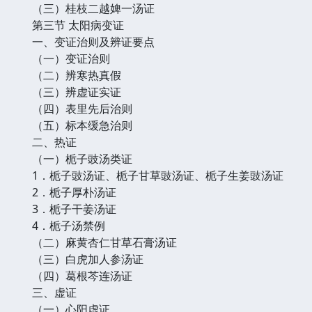
（三）桂枝二越婢一汤证
第三节 太阳病变证
一、变证治则及辨证要点
（一）变证治则
（二）辨寒热真假
（三）辨虚证实证
（四）表里先后治则
（五）标本缓急治则
二、热证
（一）栀子豉汤类证
1．栀子豉汤证、栀子甘草豉汤证、栀子生姜豉汤证
2．栀子厚朴汤证
3．栀子干姜汤证
4．栀子汤禁例
（二）麻黄杏仁甘草石膏汤证
（三）白虎加人参汤证
（四）葛根芩连汤证
三、虚证
（一）心阳虚证