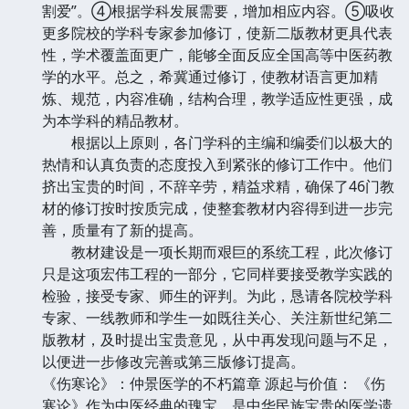
割爱”。④根据学科发展需要，增加相应内容。⑤吸收
更多院校的学科专家参加修订，使新二版教材更具代表
性，学术覆盖面更广，能够全面反应全国高等中医药教
学的水平。总之，希冀通过修订，使教材语言更加精
炼、规范，内容准确，结构合理，教学适应性更强，成
为本学科的精品教材。
根据以上原则，各门学科的主编和编委们以极大的
热情和认真负责的态度投入到紧张的修订工作中。他们
挤出宝贵的时间，不辞辛劳，精益求精，确保了46门教
材的修订按时按质完成，使整套教材内容得到进一步完
善，质量有了新的提高。
教材建设是一项长期而艰巨的系统工程，此次修订
只是这项宏伟工程的一部分，它同样要接受教学实践的
检验，接受专家、师生的评判。为此，恳请各院校学科
专家、一线教师和学生一如既往关心、关注新世纪第二
版教材，及时提出宝贵意见，从中再发现问题与不足，
以便进一步修改完善或第三版修订提高。
《伤寒论》：仲景医学的不朽篇章 源起与价值： 《伤
寒论》作为中医经典的瑰宝，是中华民族宝贵的医学遗