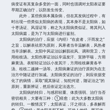
病变证有其复杂多变的一面，同时也强调对太阳表证要
早期正确治疗，以防发生传变。
此外，某些疾病本属杂病，但在其发病过程中，有
时出现一些类似太阳病的表现，其本身不是太阳病，如
十枣汤证、风湿证等，称之为太阳病类似证。将其列入
太阳病篇，是为了与太阳病进行鉴别。
太阳病的治疗，应据《内经》“在皮者，汗而发之”
之旨，以解表祛邪为原则，风寒者当辛温解表，风热者
当辛凉解表。太阳中风证治以解肌祛风、调和营卫，方
用桂枝汤。太阳伤寒证治以辛温发汗、宣肺平喘，方用
麻黄汤。表郁轻证治以小发其汗，方用桂枝麻黄各半
汤、桂枝二越婢一汤等。太阳病兼证的治疗原则为在主
治方中随证进行加减。太阳病变证的治疗，则应依据变
化了的病情，采取“观其脉证，知犯何逆，随证治之”的
原则，重新辨证，然后依证定法选方。
太阳病的转归，与感邪轻重、体质强弱、治疗当否
密切相关，大要有三种：①痊愈：此为大多数太阳病
的转归。一般情况下，太阳表证，汗之得法，多表解而
愈。②传经：若太阳表邪不解，可传人他经，既可传