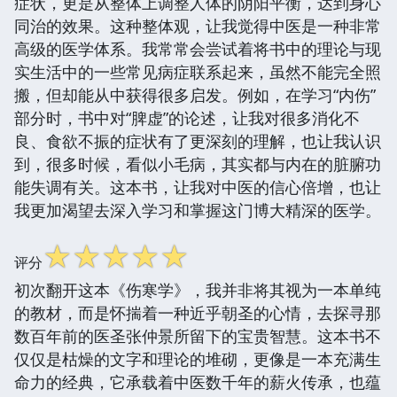
症状，更是从整体上调整人体的阴阳平衡，达到身心
同治的效果。这种整体观，让我觉得中医是一种非常
高级的医学体系。我常常会尝试着将书中的理论与现
实生活中的一些常见病症联系起来，虽然不能完全照
搬，但却能从中获得很多启发。例如，在学习“内伤”
部分时，书中对“脾虚”的论述，让我对很多消化不
良、食欲不振的症状有了更深刻的理解，也让我认识
到，很多时候，看似小毛病，其实都与内在的脏腑功
能失调有关。这本书，让我对中医的信心倍增，也让
我更加渴望去深入学习和掌握这门博大精深的医学。
☆
☆
☆
☆
☆
评分
初次翻开这本《伤寒学》，我并非将其视为一本单纯
的教材，而是怀揣着一种近乎朝圣的心情，去探寻那
数百年前的医圣张仲景所留下的宝贵智慧。这本书不
仅仅是枯燥的文字和理论的堆砌，更像是一本充满生
命力的经典，它承载着中医数千年的薪火传承，也蕴