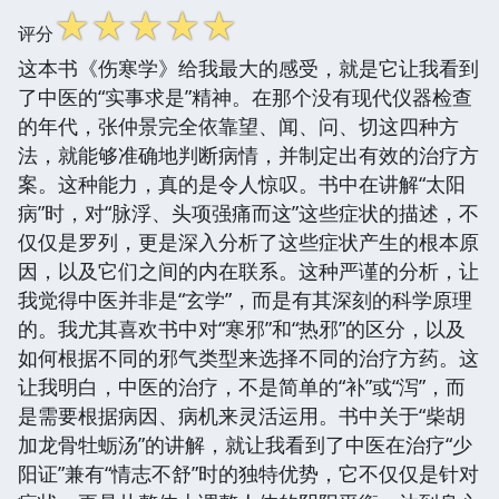
☆
☆
☆
☆
☆
评分
这本书《伤寒学》给我最大的感受，就是它让我看到
了中医的“实事求是”精神。在那个没有现代仪器检查
的年代，张仲景完全依靠望、闻、问、切这四种方
法，就能够准确地判断病情，并制定出有效的治疗方
案。这种能力，真的是令人惊叹。书中在讲解“太阳
病”时，对“脉浮、头项强痛而这”这些症状的描述，不
仅仅是罗列，更是深入分析了这些症状产生的根本原
因，以及它们之间的内在联系。这种严谨的分析，让
我觉得中医并非是“玄学”，而是有其深刻的科学原理
的。我尤其喜欢书中对“寒邪”和“热邪”的区分，以及
如何根据不同的邪气类型来选择不同的治疗方药。这
让我明白，中医的治疗，不是简单的“补”或“泻”，而
是需要根据病因、病机来灵活运用。书中关于“柴胡
加龙骨牡蛎汤”的讲解，就让我看到了中医在治疗“少
阳证”兼有“情志不舒”时的独特优势，它不仅仅是针对