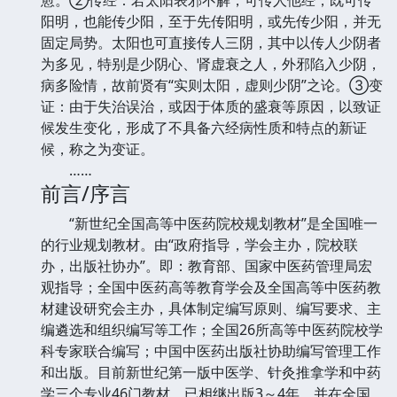
阳明，也能传少阳，至于先传阳明，或先传少阳，并无
固定局势。太阳也可直接传人三阴，其中以传人少阴者
为多见，特别是少阴心、肾虚衰之人，外邪陷入少阴，
病多险情，故前贤有“实则太阳，虚则少阴”之论。③变
证：由于失治误治，或因于体质的盛衰等原因，以致证
候发生变化，形成了不具备六经病性质和特点的新证
候，称之为变证。
……
前言/序言
“新世纪全国高等中医药院校规划教材”是全国唯一
的行业规划教材。由“政府指导，学会主办，院校联
办，出版社协办”。即：教育部、国家中医药管理局宏
观指导；全国中医药高等教育学会及全国高等中医药教
材建设研究会主办，具体制定编写原则、编写要求、主
编遴选和组织编写等工作；全国26所高等中医药院校学
科专家联合编写；中国中医药出版社协助编写管理工作
和出版。目前新世纪第一版中医学、针灸推拿学和中药
学三个专业46门教材，已相继出版3～4年，并在全国