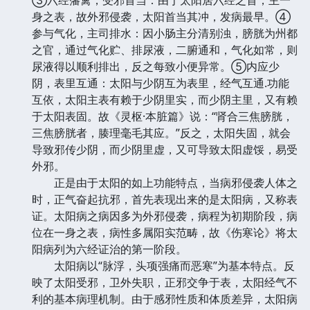
身之表，故外邪侵袭，太阳首当其冲，发病最早。④
参与气化，主司排水：因小肠主分清别浊，膀胱为州都
之官，通过气化贮、排尿液，二腑通和，气化如常，则
尿液得以顺利排出，反之每致小便异常。⑤内应少
阴，表里互通：太阳与少阴互为表里，经气互通.功能
互依，太阳主表有赖于少阴里实，而少阴主里，又有赖
于太阳表固。故《灵枢·本脏篇》说：“肾合三焦膀胱，
三焦膀胱者，腠理毫毛其应。”反之，太阳失固，就会
导致邪传少阴，而少阴里虚，又可导致太阳虚馁，易受
外邪。
正是由于太阳的如上功能特点，当病邪侵袭人体之
时，正气奋起抗邪，首先表现出来的是太阳病，又称表
证。太阳病之病因多为外邪侵袭，病程为初期阶段，病
位在一身之表，病性多属阳实范畴，故《伤寒论》将太
阳病列为六经证治的第一阶段。
太阳病以“脉浮，头项强痛而恶寒”为基本特点。反
映了太阳受邪，卫外失职，正邪交争于表，太阳经气不
利的基本病理机制。由于感邪性质和体质差异，太阳病