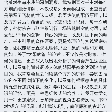
含着对生命本质的深刻洞察。我特别喜欢书中对每个
方剂的细致讲解，不仅仅是列出药物组成，更重要的
是阐释了药材的性味归经、君臣佐使的配伍原理，以
及方剂背后所蕴含的病机演变和治疗思路。每一次研
读，都仿佛在与张仲景进行一场跨越时空的对话，感
受他那严谨的逻辑、精妙的辩证，以及对症下药的精
准。书中引用的众多医案，更是将理论与实践紧密结
合，让我能够更直观地理解那些抽象的病理和方剂。
例如，关于“太阳病篇”的论述，不仅仅是对脉象、症
候的描述，更是深入浅出地分析了为何会产生这些症
状，以及如何通过调整人体的阴阳平衡来达到治疗的
目的。我常常会反复阅读某个方剂的讲解，尝试去推
敲它在不同病情下的变化，以及如何根据患者的具体
情况进行加减化裁。这种学习的过程，不仅仅是对知
识的记忆，更是一种思维模式的培养，让我开始学会
用一种更加宏观、更加辩证的视角去看待疾病。书中
对“经方”的强调，也让我认识到，简便廉验的古老方