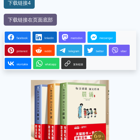
下载链接4
下载链接在页面底部
facebook
linkedin
mastodon
messenger
pinterest
reddit
telegram
twitter
viber
vkontakte
whatsapp
复制链接