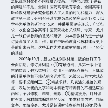
之以往教材都有不同程度的提高。”同时也指出了存在
的问题和不足。全国中医药高等教育学会、全国高等中
医药教材建设研究会也投入了大量的时间和精力，深入
教学第一线，分别召开以学校为单位的座谈会17次，以
学科为单位的研讨会15次，并采用函评等形式，广泛征
求、收集全国各高等中医药院校有关领导、专家，尤其
是一线任课教师的意见和建议，为本套教材的进一步修
订提高做了大量工作，这在中医药教育和教材建设史上
是前所未有的。这些工作为本套教材的修订打下了坚实
的基础。
2005年10月，新世纪规划教材第二版的修订工作
全面启动。修订原则是：①有错必纠。凡第一版中遗
留的错误，包括错别字、使用不当的标点符号、不规范
的计量单位和不规范的名词术语、未被公认的学术观点
等，要求必须纠正。②精益求精。凡表述欠准确的观
点、表达欠畅的文字和与本科教育培养目的不相适应的
内容，予以修改、精练、删除。③精编瘦身。针对课
时有限，教材却越编越厚的反应，要求精简内容、精练
文字、缩编瘦身。尤其是超课时较多的教材必须“忍痛