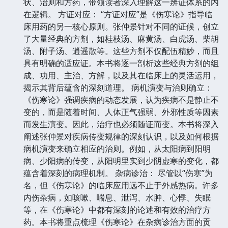
状、治则和方药，带领读者深入理解这一辨证体系的内
在逻辑。 方证对应： “方证对应”是《伤寒论》指导临
床用药的另一核心原则。张仲景针对不同的证候，创立
了大量经典的方剂，如桂枝汤、麻黄汤、白虎汤、柴胡
汤、附子汤、逍遥散等。这些方剂不仅配伍精妙，而且
具有明确的适应证。本书将逐一剖析这些经典方剂的组
成、功用、主治、方解，以及其在临床上的灵活运用，
揭示其背后蕴含的深刻道理。 病机演变与治则确立：
《伤寒论》强调疾病的动态发展，认为疾病不是静止不
变的，而是随着时间、人体正气强弱、外邪性质等因素
而发生演变。因此，治疗也必须随证而变。本书将深入
阐述张仲景对疾病传变规律的深刻认识，以及如何根据
病机演变来确立相应的治则。例如，从太阳病到阳明
病、少阳病的传变，从阳明里实到少阴虚寒的变化，都
蕴含着深刻的病理机制。 杂病诊治： 尽管以“伤寒”为
名，但《伤寒论》的临床应用远不止于外感热病。许多
内伤杂病，如咳嗽、喘息、泄泻、水肿、心悸、失眠
等，在《伤寒论》中都有深刻的论述和有效的治疗方
药。本书将重点梳理《伤寒论》在杂病诊治方面的贡