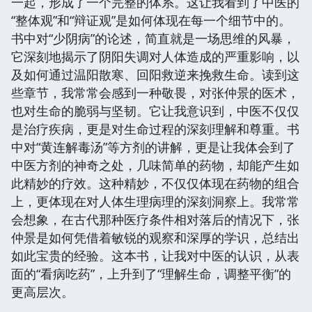
一起，形成了一个完整的体系。这让我看到了中医的
“整体观”和“辩证观”是如何体现在每一个细节中的。
书中对“少阴病”的论述，简直就是一场思维的风暴，
它深刻地揭示了阴阳失调对人体造成的严重影响，以
及如何通过温阳散寒、回阳救逆来挽救生命。读到这
些章节，我常常会感到一种敬畏，对张仲景的医术，
也对生命的脆弱与坚韧。它让我意识到，中医不仅仅
是治疗疾病，更是对生命过程的深刻理解和尊重。书
中对“黄连解毒汤”等方剂的讲解，更是让我体会到了
中医方剂的神奇之处，几味简单的药物，却能产生如
此精妙的疗效。这种精妙，不仅仅体现在药物的组合
上，更体现在对人体生理病理的深刻洞察上。我常常
会想象，在古代那种医疗条件相对落后的情况下，张
仲景是如何凭借着敏锐的观察和深厚的学识，总结出
如此宝贵的经验。这本书，让我对中医的认识，从表
面的“看病吃药”，上升到了“理解生命，调整平衡”的
更高层次。