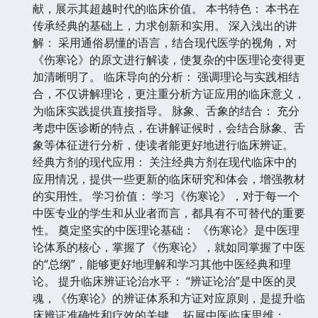
献，展示其超越时代的临床价值。 本书特色： 本书在
传承经典的基础上，力求创新和实用。 深入浅出的讲
解： 采用通俗易懂的语言，结合现代医学的视角，对
《伤寒论》的原文进行解读，使复杂的中医理论变得更
加清晰明了。 临床导向的分析： 强调理论与实践相结
合，不仅讲解理论，更注重分析方证应用的临床意义，
为临床实践提供直接指导。 脉象、舌象的结合： 充分
考虑中医诊断的特点，在讲解证候时，会结合脉象、舌
象等体征进行分析，使读者能更好地进行临床辨证。
经典方剂的现代应用： 关注经典方剂在现代临床中的
应用情况，提供一些更新的临床研究和体会，增强教材
的实用性。 学习价值： 学习《伤寒论》，对于每一个
中医专业的学生和从业者而言，都具有不可替代的重要
性。 奠定坚实的中医理论基础： 《伤寒论》是中医理
论体系的核心，掌握了《伤寒论》，就如同掌握了中医
的“总纲”，能够更好地理解和学习其他中医经典和理
论。 提升临床辨证论治水平： “辨证论治”是中医的灵
魂，《伤寒论》的辨证体系和方证对应原则，是提升临
床辨证准确性和疗效的关键。 拓展中医临床思维：