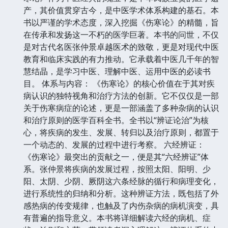
产，其价值贯穿古今，是中医学术体系构建的基石。本
书以严谨的学术态度，深入挖掘《伤寒论》的精髓，旨
在传承和发扬这一不朽的医学巨著。本书的问世，不仅
是对古代名医张仲景卓越医术的致敬，更是对现代中医
教育和临床实践的有力推动。它承载着中医几千年的智
慧结晶，是学习中医、理解中医、运用中医的必读书
目。 体系与内容： 《伤寒论》的核心价值在于其对疾
病认识的独特视角和治疗方法的创新。它不仅仅是一部
关于伤寒病症的论述，更是一部涵盖了多种杂病的认识
和治疗原则的医学百科全书。全书以“辨证论治”为核
心，将疾病的发生、发展、转归以及治疗原则，都置于
一个动态的、发展的过程中进行考察。 六经辨证：
《伤寒论》最突出的贡献之一，便是其“六经辨证”体
系。张仲景将疾病的发展过程，按照太阳、阳明、少
阳、太阴、少阴、厥阴这六条经脉的循行和病理变化，
进行系统性的归纳和分析。这种辨证方法，既包括了外
感热病的传变规律，也触及了内伤杂病的病机演变，具
有普遍的指导意义。本书将详细解读六经的病机、症