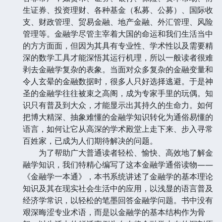
生证券、投资理财、各种基金（私募、公募）、国际收
支、财政管理、贸易金融、地产金融、外汇管理、风险
管理等。金融学尽管主宰着大国的命运和我们生活当中
的方方面面，但因为其具有专业性、学术性以及需要精
深的数学工具才能深悟其运行机理，所以一般读者很难
剥去金融学复杂的表象。当面对众多复杂的金融变量和
令人玄晕的金融数据时，很多人只好选择逃避。于是神
圣的金融学往往被束之高阁，成为专家手里的玩偶。知
识只有普及到大众，才能显示出其持久的生命力。如何
把博大精深、抽象难懂的金融学知识转化为通俗易懂的
语言，如何让它从高深的学术殿堂上走下来、步入寻常
百姓家，已成为人们期待解决的问题。
为了帮助广大普通读者轻松、愉快、高效地了解金
融学知识，我们特精心编写了这本金融学通俗读物——
《金融学一本通》，本书系统讲述了金融学的基本理论
知识及其在现实社会生活中的应用，以浅显的语言普及
经济学常识，以轻松的笔墨回答金融学问题。书中没有
艰深晦涩专业术语，而是以金融学的基本结构作为骨