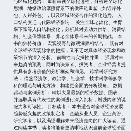
与区域化趋势： 重新审视全球化进程，分析逆全球化
思潮、地缘政治摩擦背景下的供应链重塑（如近岸外
包、友岸外包），以及区域经济合作的深化趋势。 人
口结构变迁与代际经济影响： 关注全球老龄化、生育
率下降等人口结构变化，分析其对劳动力供给、消费结
构、社会保障体系、养老金体系带来的长期挑战。 本
书的独特价值： 宏观视野与微观洞察相结合： 既有对
全球经济宏观脉络的把握，又不乏对具体经济现象和政
策细节的深入分析。 前瞻性与实操性并重： 强调对未
来趋势的预测，同时为决策者、投资者、企业经营者提
供具有参考价值的分析框架和洞见。 跨学科研究方
法： 借鉴经济学、政治学、社会学、技术科学等多学
科的理论与研究方法，构建更全面的分析视角。 数据
驱动与案例分析： 辅以大量最新的经济数据、图表，
并选取具有代表性的案例进行深入剖析，增强内容的说
服力和可读性。 目标读者： 本书适合对全球经济发展
趋势感兴趣的政策制定者、金融从业人员、企业高管、
研究学者，以及渴望理解未来经济走向的广大读者。通
过阅读本书，读者将能够更清晰地认识当前全球经济面