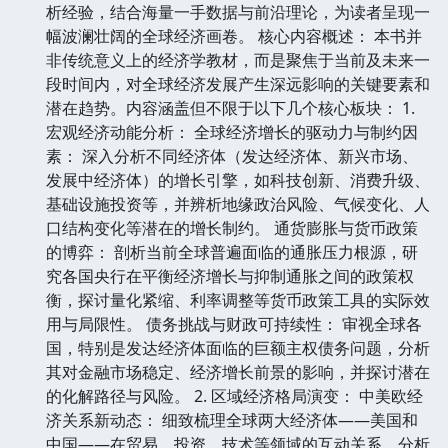
析经验，结合海量一手数据与前沿理论，为读者呈现一
幅波澜壮阔的全球经济画卷。 核心内容概述： 本书并
非传统意义上的经济学教材，而是聚焦于当前及未来一
段时间内，对全球经济发展产生深远影响的关键要素和
潜在趋势。内容涵盖但不限于以下几个核心板块： 1.
宏观经济动能分析： 全球经济增长的驱动力与制约因
素： 深入分析不同经济体（发达经济体、新兴市场、
发展中经济体）的增长引擎，如科技创新、消费升级、
基础设施投资等，并辨析地缘政治风险、气候变化、人
口结构变化等潜在的增长制约。 通货膨胀与货币政策
的博弈： 剖析当前全球普遍面临的通胀压力根源，研
究各国央行在平衡经济增长与抑制通胀之间的政策权
衡，探讨量化紧缩、利率调整等货币政策工具的实际效
用与局限性。 债务挑战与财政可持续性： 审视全球各
国，特别是发达经济体面临的巨额主权债务问题，分析
其对金融市场稳定、经济增长前景的影响，并探讨潜在
的化解路径与风险。 2. 区域经济格局演变： 中美欧经
济关系新动态： 细致梳理全球两大经济体——美国和
中国——在贸易、投资、技术等领域的互动关系，分析