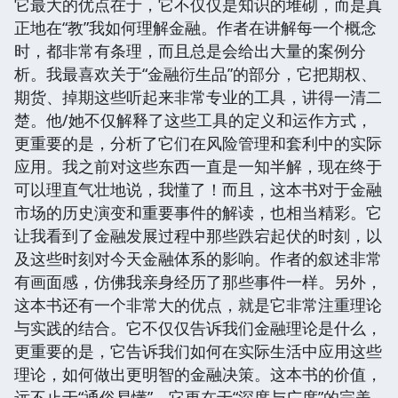
它最大的优点在于，它不仅仅是知识的堆砌，而是真
正地在“教”我如何理解金融。作者在讲解每一个概念
时，都非常有条理，而且总是会给出大量的案例分
析。我最喜欢关于“金融衍生品”的部分，它把期权、
期货、掉期这些听起来非常专业的工具，讲得一清二
楚。他/她不仅解释了这些工具的定义和运作方式，
更重要的是，分析了它们在风险管理和套利中的实际
应用。我之前对这些东西一直是一知半解，现在终于
可以理直气壮地说，我懂了！而且，这本书对于金融
市场的历史演变和重要事件的解读，也相当精彩。它
让我看到了金融发展过程中那些跌宕起伏的时刻，以
及这些时刻对今天金融体系的影响。作者的叙述非常
有画面感，仿佛我亲身经历了那些事件一样。另外，
这本书还有一个非常大的优点，就是它非常注重理论
与实践的结合。它不仅仅告诉我们金融理论是什么，
更重要的是，它告诉我们如何在实际生活中应用这些
理论，如何做出更明智的金融决策。这本书的价值，
远不止于“通俗易懂”，它更在于“深度与广度”的完美