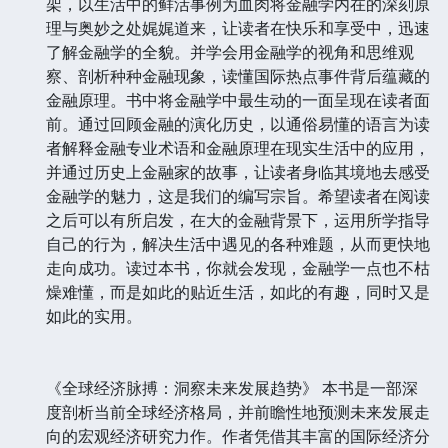
架，以生活中的鲜活事例为血肉将金融学内在的深刻原
理与奥妙之处娓娓道来，让读者在快乐和享受中，迅速
了解金融学的全貌。并学会用金融学的视角和思维观
察、剖析种种金融现象，读懂国际热点事件背后蕴藏的
金融原理。书中将金融学中最生动的一面呈现在读者面
前。通过回顾金融的演化历史，以通俗易懂的语言为读
者解释金融专业术语和金融原理在现实生活中的应用，
并通过历史上金融家的故事，让读者身临其境地去感受
金融学的魅力，这是我们的编写宗旨。希望读者在阅读
之后可以有所启发，在大的金融背景下，运用所学指导
自己的行为，解决生活中遇见的各种难题，从而更快地
走向成功。读过本书，你就会发现，金融学一点也不枯
燥难懂，而是如此的贴近生活，如此的有趣，同时又是
如此的实用。
《全球经济脉搏：洞察未来发展趋势》 本书是一部深
度剖析当前全球经济格局，并前瞻性地预测未来发展走
向的宏观经济研究力作。作者凭借其丰富的国际经济分