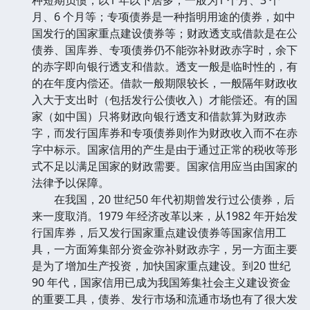
月、6 个月等；专项债券是一种指明用途的债券，如中
国发行的国家重点建设债券等；财政透支或借款是在公
债券、国库券、专项债券仍不能弥补财政赤字时，余下
的赤字即向银行透支和借款。透支一般是临时性的，有
的在年度内偿还。借款一般期限较长，一般隔年财政收
入大于支出时（包括发行公债收入）才能偿还。有的国
家（如中国）只将财政向银行透支和借款算为财政赤
字，而发行国库券和专项债券则作为财政收入而不在赤
字中标示。国家信用的产生是由于通过正常的税收等形
式不足以满足国家的财政需要。国家信用应当由国家的
法律予以保障。
在我国，20 世纪50 年代初期曾发行过公债券，后
来一度取消。1979 年经济改革以来，从1982 年开始发
行国库券，后又发行国家重点建设债券等国家信用工
具，一方面筹集部分资金弥补财政赤字，另一方面主要
是为了增加生产投资，加快国家重点建设。到20 世纪
90 年代，国家信用已成为我国筹集社会主义建设资金
的重要工具，债券、发行市场和流通市场也有了很大发