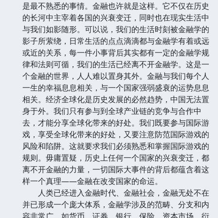
是最不熟悉的事情。金融也许就是这样。它不仅在历史
的长河中主宰着各国的兴衰变迁，同时也在现实生活中
与我们如影随形。可以说，我们的生活时刻被金融学的
影子所萦绕，日常生活的点点滴滴都与金融学有着或远
或近的关系，每一件小事背后其实都有一定的金融学规
律和法则可循，我们的生活已经离不开金融学。这是一
个金融的世界，人人难以置身其外。金融与我们每个人
一生的幸福息息相关，与一个国家强弱盛衰的运势息息
相关。经济全球化是历史发展的必然趋势，中国无法置
身于外。我们只有参与到全球产业链的竞争与合作中
去，才能分享全球化带来的好处。我们既要参与国际游
戏，享受全球化带来的好处，又要注意防范国际游戏的
风险和陷阱。这就要求我们必须熟悉和掌握国际游戏的
规则。毋庸置疑，历史上任何一个国家的兴衰变迁，都
离不开金融的力量，一切国际大事件的背后都蕴含着这
样一个真理——金融在改变国家的命运。
人类已经进入金融时代、金融社会，金融无处不在
并已形成一个庞大体系，金融学涉及的范畴、分支和内
容非常广，如货币、证券、银行、保险、资本市场、衍