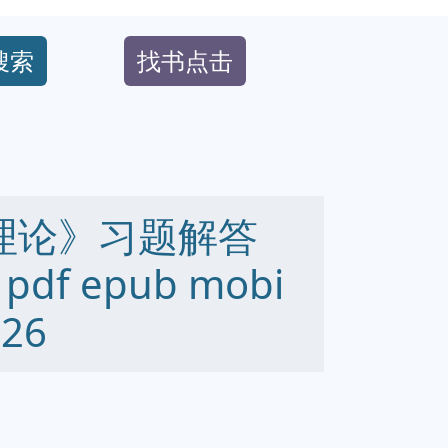
搜索
找书点击
理论》习题解答
f epub mobi
26