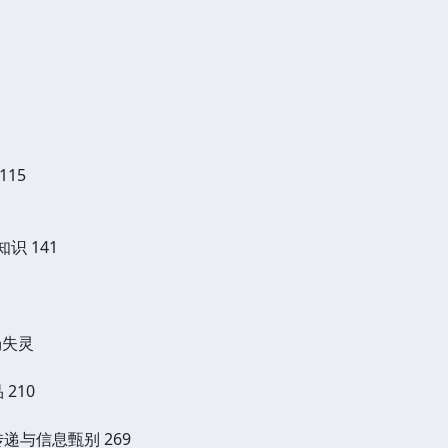
115
识 141
场失灵
210
递与信息甄别 269