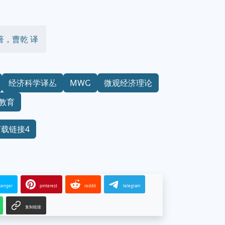
著，曹乾 译
经济科学译丛
MWG
微观经济理论
教育
下载链接4
senger
pinterest
reddit
telegram
复制链接