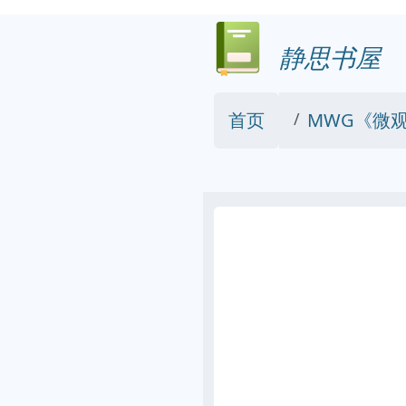
静思书屋
首页
MWG《微