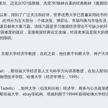
克莱尔、迈克尔?D?温斯顿、杰里?R?格林合著的经典教材《微
以来，得到了广泛关注和好评。世界优秀大学已普遍采用此书作
”。此书分为五大部分：个体决策、博弈论、市场均衡与市场失灵
课后都有大量习题。演练习题是学习微观经济理论不可缺少的环
C级难度的题目，直接根据经典论文改编，对读者来说是很大的
的障碍。
ara），京都大学经济学教授，在此之前，他任教于剑桥大学、神户大
 Segal），斯坦福大学经济系人文与科学方向讲席教授，在加入
物理技术学院、哈佛大学（经济学博士，1995）。
ve Tadelis），加州大学（伯克利分校）经济学、商务与公共
斯坦福大学、ebay等机构。塔德利斯于1994年获得哈佛大学经