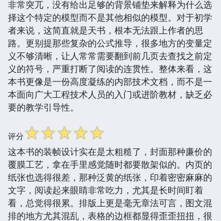
非常突兀，没有给出足够的背景铺垫来解释为什么选
择这个特定的模型而不是其他相似的模型。对于初学
者来说，这简直就是天书，根本无法跟上作者的思
路。更别提那些复杂的公式推导，很多地方的变量定
义不够清晰，让人常常需要翻到前几页去查找之前定
义的符号，严重打断了阅读的连贯性。整体来看，这
本书更像是一份高度凝练的内部技术文档，而不是一
本面向广大工程技术人员的入门或进阶教材，缺乏必
要的教学引导性。
☆
☆
☆
☆
☆
评分
这本书的装帧设计实在是太粗糙了，封面那种廉价的
覆膜工艺，拿在手里感觉随时都要散架似的。内页的
纸张也选得很差，那种泛黄的纸张，印着密密麻麻的
文字，阅读起来眼睛非常吃力，尤其是长时间盯着
看，总觉得很累。排版上更是毫无章法可言，图文混
排的地方尤其混乱，表格的边框都显得歪歪扭扭，很