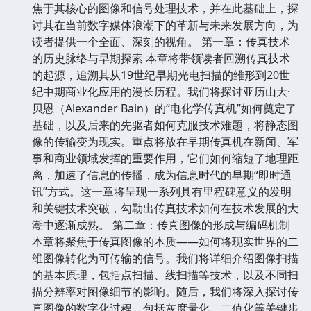
焦于其核心的图像和信号处理技术，并在此基础上，探
讨其在当前数字媒体浪潮下的革新与未来发展方向，为
读者提供一个全面、深刻的视角。 第一章：传真技术
的历史脉络与早期探索 本章将带领读者回溯传真技术
的起源，追溯其从19世纪早期光电扫描的雏形到20世
纪中期商业化应用的漫长历程。我们将探讨亚历山大·
贝恩（Alexander Bain）的“电化学传真机”如何奠定了
基础，以及后来的先驱者如何克服技术难题，将静态图
像的传输变为现实。重点将放在早期传真机在新闻、军
事和商业领域发挥的重要作用，它们如何缩短了地理距
离，加速了信息的传播，成为信息时代的早期“即时通
讯”方式。这一章将呈现一系列具有里程碑意义的发明
和关键技术突破，勾勒出传真技术如何在技术发展的大
潮中逐渐成熟。 第二章：传真图像的形成与编码机制
本章将聚焦于传真图像的本质——如何将现实世界的二
维图像转化为可传输的信号。我们将详细介绍图像扫描
的基本原理，包括点扫描、线扫描等技术，以及不同扫
描分辨率对图像细节的影响。随后，我们将深入探讨传
真图像的数字化过程，包括灰度量化、二值化等关键步