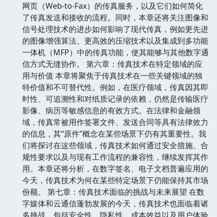
网页（Web-to-Fax）的传真服务，以及它们如何简化
了传真发送和接收的流程。同时，本章还将关注图像和
信号处理技术的进步如何影响了现代传真，例如更先进
的图像增强算法、更高效的压缩技术以及集成到多功能
一体机（MFP）中的传真功能，使其能够与其他数字通
信方式无缝协作。 第六章：传真技术在特定领域的应
用与价值 本章将聚焦于传真技术在一些关键领域的独
特价值和不可替代性。例如，在医疗领域，传真因其即
时性、可追溯性和对纸质记录的依赖，仍然是传输医疗
影像、病历等敏感信息的有效方式。在法律和金融领
域，传真常被用作签署文件、发送合同等具有法律效力
的信息，其“原件”概念在某些场景下仍有其重要性。我
们将探讨在这些领域，传真技术如何通过安全措施、合
规性要求以及与现有工作流程的兼容性，继续发挥其作
用。本章还将分析，在数字签名、电子文档普遍应用的
今天，传真技术为何在某些特定场景下仍能保持其市场
份额。 第七章：传真技术面临的挑战与未来展望 在数
字媒体和云通信蓬勃发展的今天，传真技术也面临着诸
多挑战，包括安全性、隐私性、成本效益以及用户体验