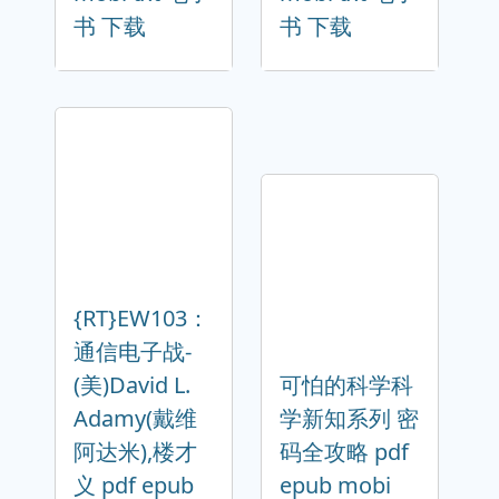
书 下载
书 下载
{RT}EW103：
通信电子战-
(美)David L.
可怕的科学科
Adamy(戴维
学新知系列 密
阿达米),楼才
码全攻略 pdf
义 pdf epub
epub mobi