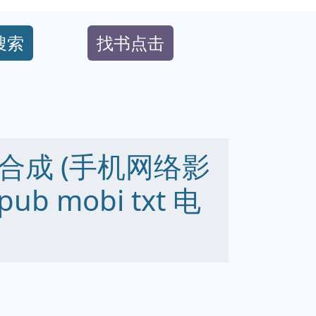
搜索
找书点击
合成 (手机网络影
ub mobi txt 电