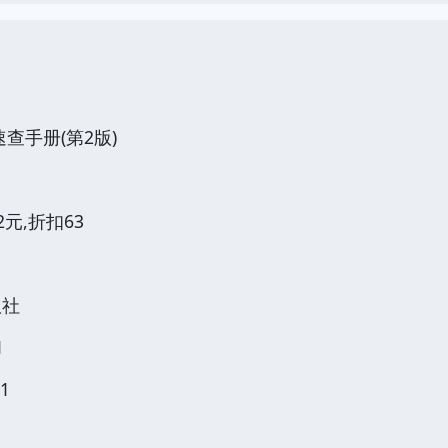
查手册(第2版)
2元,折扣63
版社
1
1