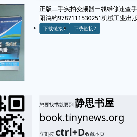
正版二手实拍变频器一线维修速查手
阳鸿钧9787111530251机械工业出
下载链接1
下载链接2
静思书屋
想要找书就要到
book.tinynews.org
ctrl+D
立刻按
收藏本页