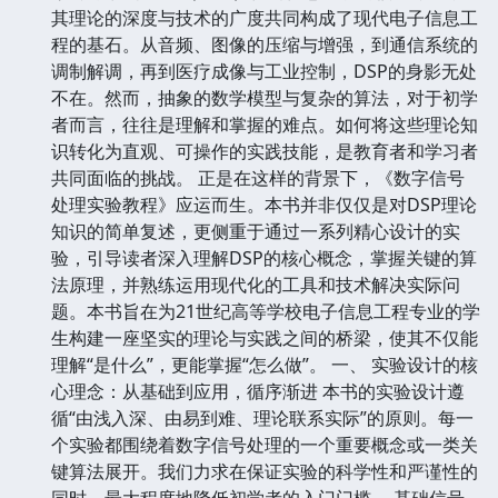
其理论的深度与技术的广度共同构成了现代电子信息工
程的基石。从音频、图像的压缩与增强，到通信系统的
调制解调，再到医疗成像与工业控制，DSP的身影无处
不在。然而，抽象的数学模型与复杂的算法，对于初学
者而言，往往是理解和掌握的难点。如何将这些理论知
识转化为直观、可操作的实践技能，是教育者和学习者
共同面临的挑战。 正是在这样的背景下，《数字信号
处理实验教程》应运而生。本书并非仅仅是对DSP理论
知识的简单复述，更侧重于通过一系列精心设计的实
验，引导读者深入理解DSP的核心概念，掌握关键的算
法原理，并熟练运用现代化的工具和技术解决实际问
题。本书旨在为21世纪高等学校电子信息工程专业的学
生构建一座坚实的理论与实践之间的桥梁，使其不仅能
理解“是什么”，更能掌握“怎么做”。 一、 实验设计的核
心理念：从基础到应用，循序渐进 本书的实验设计遵
循“由浅入深、由易到难、理论联系实际”的原则。每一
个实验都围绕着数字信号处理的一个重要概念或一类关
键算法展开。我们力求在保证实验的科学性和严谨性的
同时，最大程度地降低初学者的入门门槛。 基础信号