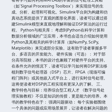
（如`Signal Processing Toolbox`）来实现信号的生
成、分析、处理和可视化。Simulink平台则为构建和仿
真动态系统提供了直观的图形化界面，读者可以通过搭
建Simulink模型来直观地理解和验证DSP算法的运行过
程。 Python与相关库： 考虑到Python在科学计算和
数据分析领域的广泛应用，本书也会适当介绍如何使用
Python及其相关的科学计算库（如NumPy, SciPy,
Matplotlib）来完成部分实验。这有助于读者掌握多平
台、多语言的开发能力。 硬件实验（可选）： 对于部
分高等院校，本书的设计也兼顾了对硬件平台的支持。
在条件允许的情况下，读者可以学习如何将DSP算法移
植到数字信号处理器（DSP）芯片、FPGA（现场可编
程门阵列）或其他嵌入式平台上，进行实时信号处理。
这将使读者对DSP的工程实现有更深入的了解。 三、
教学特色与目标：培养综合型工程人才 《数字信号处
理实验教程》不仅是知识的传授，更是能力的培养。本
书的教学特色在于： 强调问题驱动： 每个实验都围绕
一个具体的问题或应用场景展开，让读者在解决问题的