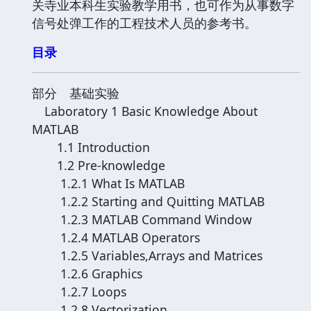
关寺业本科生实验教学用书，也可作为从事数字
信号处弹工作的工程技术人员的参考书。
目录
部分 基础实验
Laboratory 1 Basic Knowledge About
MATLAB
1.1 Introduction
1.2 Pre-knowledge
1.2.1 What Is MATLAB
1.2.2 Starting and Quitting MATLAB
1.2.3 MATLAB Command Window
1.2.4 MATLAB Operators
1.2.5 Variables,Arrays and Matrices
1.2.6 Graphics
1.2.7 Loops
1.2.8 Vectorization