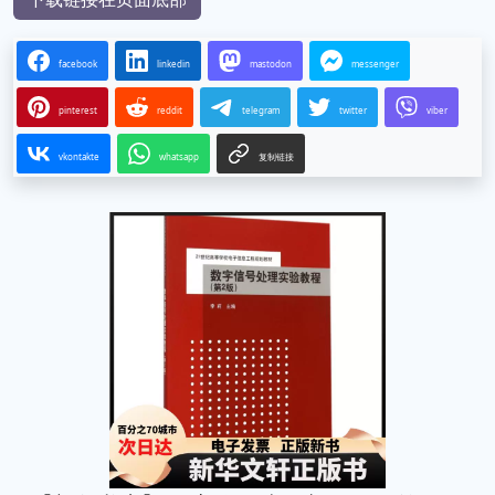
facebook
linkedin
mastodon
messenger
pinterest
reddit
telegram
twitter
viber
vkontakte
whatsapp
复制链接