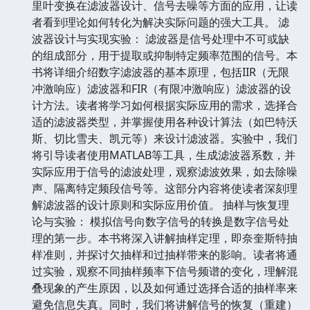
里叶变换在滤波器设计、信号去噪等方面的应用，让读
者看到理论如何转化为解决实际问题的强大工具。 滤
波器设计与实现实验： 滤波器是信号处理中不可或缺
的组成部分，用于提取或抑制特定频率范围的信号。本
书将详细介绍数字滤波器的基本原理，包括IIR（无限
冲激响应）滤波器和FIR（有限冲激响应）滤波器的设
计方法。读者将学习如何根据实际应用的需求，选择合
适的滤波器类型，并掌握使用各种设计算法（如巴特沃
斯、切比雪夫、凯元等）来设计滤波器。实验中，我们
将引导读者使用MATLAB等工具，生成滤波器系数，并
实际应用于信号的滤波处理，观察滤波效果，如去除噪
声、隔离特定频段信号等。这部分内容将使读者深刻理
解滤波器的设计原则和实际应用价值。 抽样与恢复理
论与实验： 模拟信号向数字信号的转换是数字信号处
理的第一步。本书将深入讲解抽样定理，即奈奎斯特抽
样准则，并探讨欠抽样和过抽样带来的影响。读者将通
过实验，观察不同抽样频率下信号频谱的变化，理解混
叠现象的产生原因，以及如何通过选择合适的抽样率来
避免信息失真。同时，我们将讲解信号的恢复（重建）