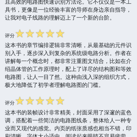
且高效的电路图快速识别方法论。它不仅仅是一本工
具书，更像是一位经验丰富的导师在身边亲自指导，
让我对电子线路的理解迈上了一个新的台阶。
☆
☆
☆
☆
☆
评分
这本书的章节编排逻辑非常清晰，从最基础的元件识
别入手，逐步深入到复杂的系统级电路分析。作者在
讲解每一个概念时，都非常注重图文结合，比如在介
绍晶体管的工作原理时，配上了详尽的结构图和等效
电路图，让人一目了然。这种由浅入深的组织方式，
极大地降低了初学者理解电路图的门槛。
☆
☆
☆
☆
☆
评分
这本书的装帧设计非常精美，封面采用了深邃的蓝色
调，搭配着一些简洁的电路图线条，整体给人一种专
业而又现代的感觉。内页的纸张质感也相当不错，印
刷清晰，字体大小适中，阅读起来眼睛不容易疲劳。