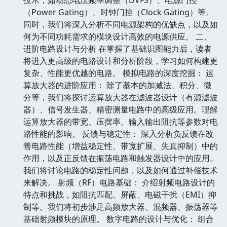
（Power Gating）、时钟门控（Clock Gating）等。
同时，我们将深入分析不同电源架构的优缺点，以及如
何为不同功耗需求的模块设计高效的电源供应。 二、
进阶电路设计与分析 在掌握了基础识图能力后，读者
将进入更高级的电路设计和分析阶段，学习如何构建更
复杂、性能更优越的电路。 模拟电路的深度挖掘： 运
算放大器的进阶应用： 除了基本的加减法、积分、微
分等，我们将探讨运算放大器在滤波器设计（有源滤波
器）、信号发生器、精密测量电路中的高级应用。理解
运算放大器的带宽、压摆率、输入输出阻抗等参数对电
路性能的影响。 反馈与稳定性： 深入分析负反馈在改
善电路性能（增益稳定性、带宽扩展、失真抑制）中的
作用，以及正反馈在振荡电路和触发器设计中的应用。
我们将讨论电路的稳定性问题，以及如何通过补偿技术
来解决。 射频（RF）电路基础： 介绍射频电路设计的
特点和挑战，如阻抗匹配、屏蔽、电磁干扰（EMI）抑
制等。我们将初步涉足高频放大器、混频器、振荡器等
基础射频模块的原理。 数字电路的设计与优化： 组合