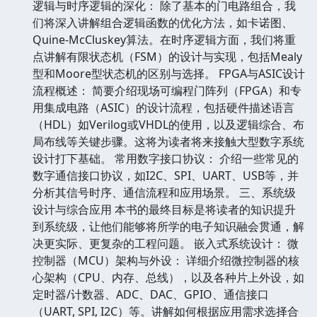
逻辑与时序逻辑的深化： 除了基本的门电路组合，我
们将深入讲解组合逻辑函数的优化方法，如卡诺图、
Quine-McCluskey算法。在时序逻辑方面，我们将重
点讲解有限状态机（FSM）的设计与实现，包括Mealy
型和Moore型状态机的区别与选择。 FPGA与ASIC设计
流程概述： 简要介绍现场可编程门阵列（FPGA）和专
用集成电路（ASIC）的设计流程，包括硬件描述语言
（HDL）如Verilog或VHDL的使用，以及逻辑综合、布
局布线等关键步骤。这将为读者将来接触大型数字系统
设计打下基础。 常用数字接口协议： 介绍一些常见的
数字通信接口协议，如I2C、SPI、UART、USB等，并
分析其信号时序、通信流程和应用场景。 三、系统级
设计与综合应用 本书的最终目标是将读者的知识提升
到系统级，让他们能够将所学的电子知识融会贯通，解
决更实际、更复杂的工程问题。 嵌入式系统设计： 微
控制器（MCU）架构与外设： 详细介绍微控制器的核
心架构（CPU、内存、总线），以及各种片上外设，如
定时器/计数器、ADC、DAC、GPIO、通信接口
（UART, SPI, I2C）等。讲解如何根据应用需求选择合