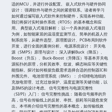
适的MCU，并进行外设配置。 嵌入式软件与硬件协同
设计： 强调软件与硬件之间的紧密联系。读者将学习
如何通过编写嵌入式软件来控制硬件，实现各种功能。
我们将探讨实时操作系统（RTOS）的基本概念和应
用。 典型嵌入式项目解析： 以一个具体的嵌入式项目
为例，如智能家居的温湿度监测节点、简单的机器人控
制系统等，从硬件选型、原理图设计、PCB布局到软件
开发，进行全面的案例分析。 电源系统设计： 开关电
源（SMPS）原理与设计： 深入讲解Buck（降压）、
Boost（升压）、Buck-Boost（升降压）等基本开关电
源拓扑的原理，分析其效率、纹波、瞬态响应等关键性
能指标。探讨如何根据负载需求选择合适的控制器IC和
外围元件。 电池管理系统（BMS）： 介绍锂电池组的
充放电管理、过充过放保护、温度监测等关键功能，以
及BMS的设计考虑。 信号完整性与电源完整性
（SI/PI）入门： 信号完整性挑战： 随着信号频率的升
高，信号在传输线上的反射、串扰、损耗等问题愈发突
出。本书将介绍信号完整性的基本概念，如传输线效
应、阻抗匹配、终端匹配等，以及如何通过PCB布局布