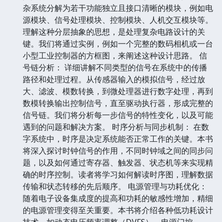
杂系统分解为若干功能独立且接口清晰的模块，例如电
源模块、信号处理模块、控制模块、人机交互模块等。
理解这种分层抽象的思想，是处理复杂电路设计的关
键。我们将通过实例，例如一个完整的数码相机或一台
小型工业控制器的方框图，来阐述这种设计思路。 信
号链分析： 详细讲解不同类型的信号在系统中的传播
路径和处理过程。从传感器输入的模拟信号，经过放
大、滤波、模数转换，到微处理器进行数字处理，再到
数模转换输出控制信号，直至驱动执行器，形成完整的
信号链。我们将分析每一步信号的特性变化，以及可能
遇到的问题和解决方案。 时序分析与同步机制： 在数
字系统中，时序是决定系统能否正常工作的关键。本书
将深入探讨时钟信号的作用，不同时钟域之间的同步问
题，以及如何通过寄存器、触发器、状态机等来实现精
确的时序控制。读者将学习如何解读时序图，理解数据
传输和状态转移的先后顺序。 电源管理与功耗优化：
随着电子设备集成度的提高和功耗的敏感性增加，精细
的电源管理变得至关重要。本书将介绍各种低功耗设计
技术，如动态电压频率调整（DVFS）、电源门控