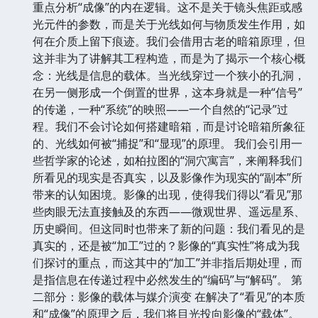
重点分析“成像”的内在逻辑。这不是关于镜头焦距或感
光元件的参数，而是关于光线如何与物质发生作用，如
何在介质上留下痕迹。我们会借用古老的暗箱原理，但
这并非为了讲解其工程构造，而是为了揭示一个核心概
念：光线是信息的载体。当光线穿过一个狭小的孔洞，
在另一侧形成一个倒置的世界，这本身就是一种“信号”
的传递，一种“系统”的映照——一个自然的“记录”过
程。我们不会讨论如何搭建暗箱，而是讨论暗箱所象征
的、光线如何被“捕捉”和“显现”的原理。 我们会引用一
些哲学家的论述，如柏拉图的“洞穴寓言”，来阐释我们
所看见的现实是否真实，以及影像作为现实的“副本”所
带来的认知困境。影像的出现，使得我们得以“看见”那
些肉眼无法直接触及的东西——微观世界、遥远星系、
历史瞬间。但这同时也带来了新的问题：我们看见的是
真实的，还是被“加工”过的？影像的“真实性”将成为我
们探讨的重点，而这其中的“加工”并非指后期处理，而
是指信息在传递过程中必然发生的“编码”与“解码”。 第
二部分：影像的载体与媒介演变 在解决了“看见”的本质
和“成像”的原理之后，我们将目光投向影像的“载体”。