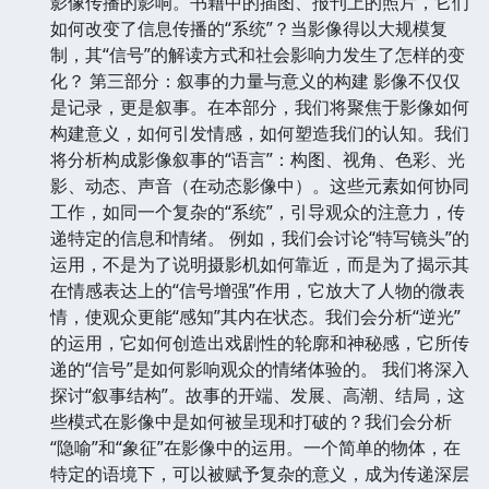
影像传播的影响。书籍中的插图、报刊上的照片，它们
如何改变了信息传播的“系统”？当影像得以大规模复
制，其“信号”的解读方式和社会影响力发生了怎样的变
化？ 第三部分：叙事的力量与意义的构建 影像不仅仅
是记录，更是叙事。在本部分，我们将聚焦于影像如何
构建意义，如何引发情感，如何塑造我们的认知。我们
将分析构成影像叙事的“语言”：构图、视角、色彩、光
影、动态、声音（在动态影像中）。这些元素如何协同
工作，如同一个复杂的“系统”，引导观众的注意力，传
递特定的信息和情绪。 例如，我们会讨论“特写镜头”的
运用，不是为了说明摄影机如何靠近，而是为了揭示其
在情感表达上的“信号增强”作用，它放大了人物的微表
情，使观众更能“感知”其内在状态。我们会分析“逆光”
的运用，它如何创造出戏剧性的轮廓和神秘感，它所传
递的“信号”是如何影响观众的情绪体验的。 我们将深入
探讨“叙事结构”。故事的开端、发展、高潮、结局，这
些模式在影像中是如何被呈现和打破的？我们会分析
“隐喻”和“象征”在影像中的运用。一个简单的物体，在
特定的语境下，可以被赋予复杂的意义，成为传递深层