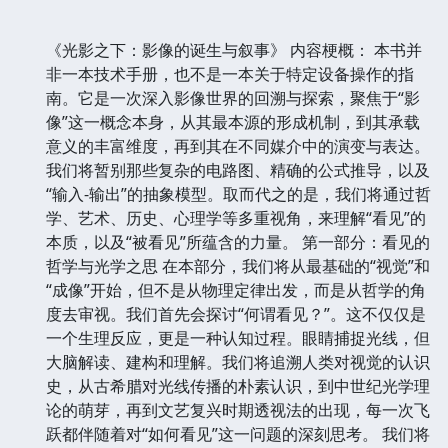
《光影之下：影像的诞生与叙事》 内容梗概： 本书并
非一本技术手册，也不是一本关于特定设备操作的指
南。它是一次深入影像世界的回溯与探索，聚焦于“影
像”这一概念本身，从其最本源的形成机制，到其承载
意义的丰富维度，再到其在不同媒介中的演变与表达。
我们将暂别那些复杂的电路图、精确的公式推导，以及
“输入-输出”的抽象模型。取而代之的是，我们将通过哲
学、艺术、历史、心理学等多重视角，来理解“看见”的
本质，以及“被看见”所蕴含的力量。 第一部分：看见的
哲学与光学之思 在本部分，我们将从最基础的“视觉”和
“成像”开始，但不是从物理定律出发，而是从哲学的角
度去审视。我们首先会探讨“何谓看见？”。这不仅仅是
一个生理反应，更是一种认知过程。眼睛捕捉光线，但
大脑解读、建构和理解。我们将追溯人类对视觉的认识
史，从古希腊对光线传播的朴素认识，到中世纪光学理
论的萌芽，再到文艺复兴时期透视法的出现，每一次飞
跃都伴随着对“如何看见”这一问题的深刻思考。 我们将