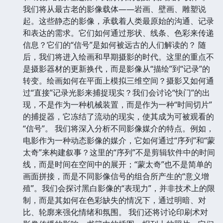
我们将从最古老的影像载体——岩画、壁画、雕塑说
起。这些静态的影像，承载着人类最原始的沟通、记录
和表达的需求。它们如何通过形状、线条、色彩来传递
信息？它们的“信号”是如何被远古的人们解读的？ 随
后，我们将进入绘画和早期摄影的时代。这里的重点不
是摄影器材的更新换代，而是影像从“描绘”到“记录”的
转变。绘画如何在平面上模拟三维空间？摄影又如何通
过“直接”记录光影来捕捉现实？我们会讨论“快门”的出
现，不是作为一种机械装置，而是作为一种“时间切片”
的捕捉器，它冻结了流动的现实，使其成为可被观看的
“信号”。 我们将深入分析不同影像媒介的特点。例如，
电影作为一种动态影像的媒介，它如何通过“序列”和“蒙
太奇”来构建叙事？这里的“序列”不是剪辑软件中的时间
线，而是时间在空间中的展开；“蒙太奇”也不是简单的
画面拼接，而是不同影像信号的组合所产生的“意义增
殖”。我们会探讨黑白影像的“表现力”，并非技术上的限
制，而是其如何在色彩缺失的情况下，通过明暗、对
比、轮廓来强化情绪和氛围。 我们还将讨论印刷术对