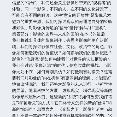
信息的“信号”。 我们还会关注影像所带来的“观看者”的
体验。同一个影像，不同的人、在不同的文化背景下，
可能会有不同的解读。这种“意义的开放性”是影像艺术
魅力的重要来源。我们将探讨观众如何通过自身的经验
和知识，对影像所传递的“信号”进行“解码”和“重构”。
第四部分：影像的边界与未来的回响 在本书的最后，
我们将跳出具体的影像制作，去思考影像的更广泛影
响。我们将探讨影像在社会、文化、政治中的角色。影
像如何塑造我们的价值观？如何影响我们的集体记忆？
影像的“信息流”是如何构建我们对世界的认知框架的？
我们会讨论“图像泛滥”的时代，信息过载的挑战。当影
像无处不在，如何辨别真伪？如何抵制被动接受？这需
要我们对影像的“内在机制”有更深刻的理解，才能更好
地做出“判断”。 我们还将对影像的未来进行一些哲学性
的展望。随着科技的发展，虚拟现实、增强现实等新的
影像形式层出不穷。这些新的“系统”将如何改变我们“看
见”和“被看见”的方式？它们将带来怎样的新的“信号”和
新的“叙事”？ 总而言之，《光影之下：影像的诞生与叙
事》不是一本教你如何操作摄影机或剪辑软件的书。它