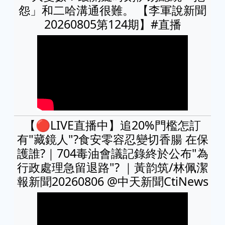
怨」和二哈溝通很難。 【李軍說新聞
20260805第124期】#直播
【🔴LIVE直播中】追20%門檻怎訂
有"藏鏡人"?食安零容忍變切香腸 在保
護誰?｜704毒油會議記錄終於公布"為
行政處理急留退路"? ｜黃韵筑/林佩潔
報新聞20260806 @中天新聞CtiNews