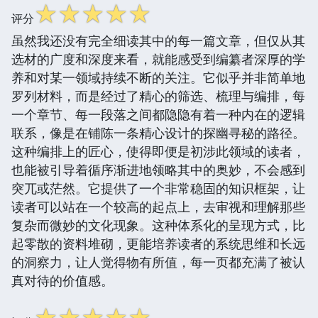
☆
☆
☆
☆
☆
评分
虽然我还没有完全细读其中的每一篇文章，但仅从其
选材的广度和深度来看，就能感受到编纂者深厚的学
养和对某一领域持续不断的关注。它似乎并非简单地
罗列材料，而是经过了精心的筛选、梳理与编排，每
一个章节、每一段落之间都隐隐有着一种内在的逻辑
联系，像是在铺陈一条精心设计的探幽寻秘的路径。
这种编排上的匠心，使得即便是初涉此领域的读者，
也能被引导着循序渐进地领略其中的奥妙，不会感到
突兀或茫然。它提供了一个非常稳固的知识框架，让
读者可以站在一个较高的起点上，去审视和理解那些
复杂而微妙的文化现象。这种体系化的呈现方式，比
起零散的资料堆砌，更能培养读者的系统思维和长远
的洞察力，让人觉得物有所值，每一页都充满了被认
真对待的价值感。
☆
☆
☆
☆
☆