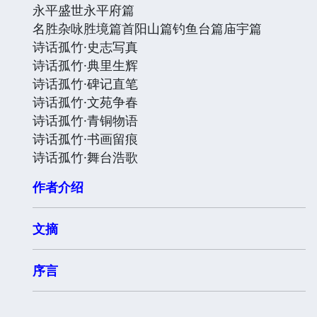
永平盛世永平府篇
名胜杂咏胜境篇首阳山篇钓鱼台篇庙宇篇
诗话孤竹·史志写真
诗话孤竹·典里生辉
诗话孤竹·碑记直笔
诗话孤竹·文苑争春
诗话孤竹·青铜物语
诗话孤竹·书画留痕
诗话孤竹·舞台浩歌
作者介绍
文摘
序言