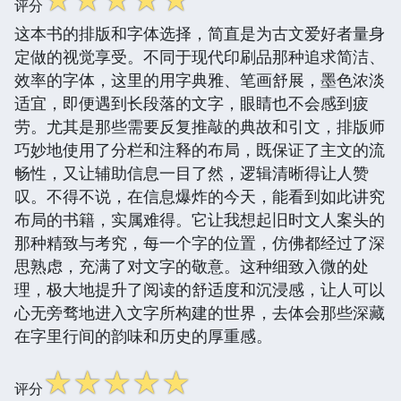
评分
这本书的排版和字体选择，简直是为古文爱好者量身
定做的视觉享受。不同于现代印刷品那种追求简洁、
效率的字体，这里的用字典雅、笔画舒展，墨色浓淡
适宜，即便遇到长段落的文字，眼睛也不会感到疲
劳。尤其是那些需要反复推敲的典故和引文，排版师
巧妙地使用了分栏和注释的布局，既保证了主文的流
畅性，又让辅助信息一目了然，逻辑清晰得让人赞
叹。不得不说，在信息爆炸的今天，能看到如此讲究
布局的书籍，实属难得。它让我想起旧时文人案头的
那种精致与考究，每一个字的位置，仿佛都经过了深
思熟虑，充满了对文字的敬意。这种细致入微的处
理，极大地提升了阅读的舒适度和沉浸感，让人可以
心无旁骛地进入文字所构建的世界，去体会那些深藏
在字里行间的韵味和历史的厚重感。
☆
☆
☆
☆
☆
评分