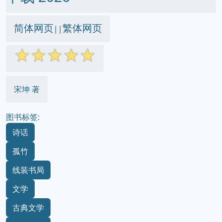
简体网页
繁体网页
||
☆
☆
☆
☆
☆
宋坤 著
图书标签:
诗话
孤竹
线装书局
文学
古典文学