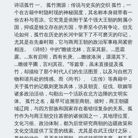
诗话孤竹 一、 孤竹溯源：传说与史实的交织 孤竹，一
个在古籍中时隐时现的神秘国度，其名称本身就带着一
份古朴与苍凉。它究竟是依附于某个强大王朝的附属小
国，抑或是独立存在的方国，学界至今仍有争论。但无
论如何，孤竹在历史的长河中留下了不可磨灭的印记，
尤其是在先秦时期，它与商周王朝的政治军事格局紧密
相连。 《诗经》中的“瞻彼北林，言采其薪。…思霜
露。…东有启明，西有长庚。…瞻彼洛涧，潺潺其下。
…瞻彼平圃，言刈其荏。”等篇章，虽未直接提及孤
竹，却描绘了那个时代人们的生活图景，以及与自然万
物和谐共处的情感。而《尚书》、《左传》等典籍中，
关于孤竹的记载则更加具体，涉及朝贡、征伐、联姻等
诸多政治活动，勾勒出一个活跃在北方边陲的文明实
体。 孤竹之名，最早可追溯至商朝。彼时，商王朝疆
域辽阔，与四方部族和国家存在着错综复杂的关系。孤
竹作为与商王朝交往甚密的诸侯国之一，其地理位置、
文化习俗、政治体制，都为后世研究商朝的边疆政策和
文化交流提供了宝贵的线索。尤其是在武王伐纣之际，
孤竹的动向，是否支持周朝，抑或持观望态度，都关系