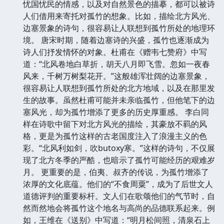
忧国忧民的情感，以及对自然景色的描摹，都可以被诗
人们借用来寄托对孤竹的想象。比如，描绘北方风光、
边塞景象的诗句，很容易让人联想到孤竹所处的地理环
境。 唐宋时期，随着边塞诗的兴盛，孤竹也逐渐成为
诗人们抒发情怀的对象。杜甫在《赠韦七赞府》中写
道：“北风卷地白草折，胡天八月即飞雪。忽如一夜春
风来，千树万树梨花开。”这般雄浑壮阔的边塞景象，
很容易让人联想到孤竹所处的北方地域，以及在那里发
生的故事。虽然杜甫可能并未亲临孤竹，但他笔下的边
塞风光，却为孤竹增添了更多的历史厚重感。 李白同
样在诗歌中留下对北方风光的描绘，其豪放不羁的风
格，更是为孤竹这样的古老国度注入了浪漫主义的色
彩。“北风利如剑，吹butoxy寒。”这样的诗句，不仅展
现了北方冬季的严酷，也暗示了孤竹可能经历的艰难岁
月。 更重要的是，伯夷、叔齐的传说，为孤竹增添了
浓厚的文化底蕴。他们的“不食周粟”，成为了后世文人
道德评判的重要标杆。文人们在歌颂他们的气节时，自
然而然地会将孤竹这个地名与高尚的品德联系起来。例
如，王维在《送别》中写道：“明月松间照，清泉石上