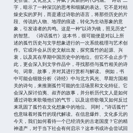
字，暗示了一种深沉的思考和细腻的表达。它不是对枯
燥史实的罗列，而是通过诗歌的语言，将那些历史的片
段、传说的人物、地理的痕迹，转化为生动形象的意
象，引发读者的共鸣。这是一种“以诗为镜，照见历史”
的智慧。 《诗话孤竹》这本书，很可能便是对以上所
述的孤竹历史与文学想象进行的一次系统梳理与艺术创
作。它或许会从历史文献出发，探究孤竹的起源、兴
衰，以及其在早期中国历史中的地位。但它不会止步于
此，更会深入到文学作品中，寻找那些与孤竹相关的诗
句、词章、故事，并对其进行赏析与解读。 例如，书
中可能会细致分析《诗经》中与北方风光、早期方国相
关的诗句，来推测孤竹可能的生活场景和文化特征。它
会深入探讨伯夷、叔齐的故事，并分析历代文人是如何
通过诗歌来歌颂他们的气节，以及这些歌颂又如何反过
来巩固了孤竹在文化想象中的地位。 同时，“诗话孤竹”
也意味着对孤竹的现代解读。在信息爆炸、文化多元的
今天，我们如何看待一个已经消失的古老国度？它的精
神遗产，对于当下社会有何启示？这本书或许会尝试回