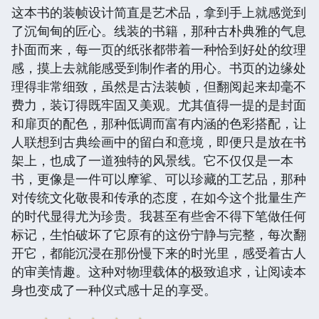
这本书的装帧设计简直是艺术品，拿到手上就感觉到
了沉甸甸的匠心。线装的书籍，那种古朴典雅的气息
扑面而来，每一页的纸张都带着一种恰到好处的纹理
感，摸上去就能感受到制作者的用心。书页的边缘处
理得非常细致，虽然是古法装帧，但翻阅起来却毫不
费力，装订得既牢固又美观。尤其值得一提的是封面
和扉页的配色，那种低调而富有内涵的色彩搭配，让
人联想到古典绘画中的留白和意境，即便只是放在书
架上，也成了一道独特的风景线。它不仅仅是一本
书，更像是一件可以摩挲、可以珍藏的工艺品，那种
对传统文化敬畏和传承的态度，在如今这个批量生产
的时代显得尤为珍贵。我甚至有些舍不得下笔做任何
标记，生怕破坏了它原有的这份宁静与完整，每次翻
开它，都能沉浸在那份慢下来的时光里，感受着古人
的审美情趣。这种对物理载体的极致追求，让阅读本
身也变成了一种仪式感十足的享受。