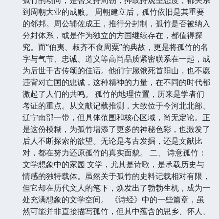
到周朝大业的成败。 周朝建立后，孤竹依旧是其重要
的邻邦。周公辅佐成王，推行分封制，孤竹是否被纳入
分封体系，或是作为独立的方国继续存在，都值得探
究。而“伯夷、叔齐不食周粟”的典故，更是将孤竹的名
字与气节、忠诚、道义等高尚品质紧密联系在一起，成
为后世千古传颂的佳话。他们宁愿饿死首阳山，也不愿
违背对亡国的忠诚，这种精神的力量，在不同的时代都
激起了人们的共鸣。 孤竹的地理位置，历来是学者们
考证的重点。从文献记载推测，大致位于今河北北部、
辽宁南部一带，但具体范围和核心区域，尚无定论。正
是这份模糊，为孤竹增添了更多的神秘色彩，也激发了
后人不断探索的欲望。无论是考古发掘，还是文献比
对，都在努力还原孤竹的真实面貌。 二、 诗意孤竹：
文学想象中的家园 文学，尤其是诗歌，是承载历史与
情感的独特载体。虽然关于孤竹的史料记载相对有限，
但它却在历代文人的笔下，焕发出了勃勃生机，成为一
处充满想象的文学空间。 《诗经》中的一些篇章，虽
然可能并非直接描写孤竹，但其中蕴含的思乡、怀人、