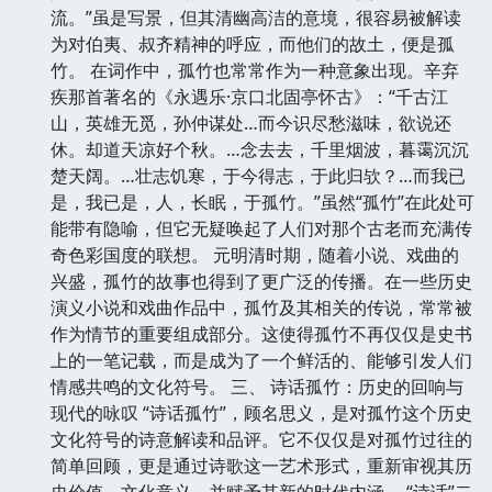
流。”虽是写景，但其清幽高洁的意境，很容易被解读
为对伯夷、叔齐精神的呼应，而他们的故土，便是孤
竹。 在词作中，孤竹也常常作为一种意象出现。辛弃
疾那首著名的《永遇乐·京口北固亭怀古》：“千古江
山，英雄无觅，孙仲谋处…而今识尽愁滋味，欲说还
休。却道天凉好个秋。…念去去，千里烟波，暮霭沉沉
楚天阔。…壮志饥寒，于今得志，于此归欤？…而我已
是，我已是，人，长眠，于孤竹。”虽然“孤竹”在此处可
能带有隐喻，但它无疑唤起了人们对那个古老而充满传
奇色彩国度的联想。 元明清时期，随着小说、戏曲的
兴盛，孤竹的故事也得到了更广泛的传播。在一些历史
演义小说和戏曲作品中，孤竹及其相关的传说，常常被
作为情节的重要组成部分。这使得孤竹不再仅仅是史书
上的一笔记载，而是成为了一个鲜活的、能够引发人们
情感共鸣的文化符号。 三、 诗话孤竹：历史的回响与
现代的咏叹 “诗话孤竹”，顾名思义，是对孤竹这个历史
文化符号的诗意解读和品评。它不仅仅是对孤竹过往的
简单回顾，更是通过诗歌这一艺术形式，重新审视其历
史价值、文化意义，并赋予其新的时代内涵。 “诗话”二