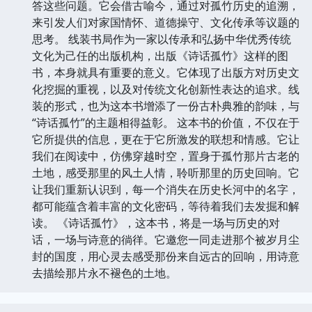
答这些问题。它会借古喻今，通过对孤竹历史的追溯，
来引发人们对家国情怀、道德操守、文化传承等议题的
思考。 线装书局作为一家以传承和弘扬中华优秀传统
文化为己任的出版机构，出版《诗话孤竹》这样的图
书，本身就具有重要的意义。它体现了出版方对历史文
化挖掘的重视，以及对传统文化创新性表达的追求。线
装的形式，也为这本书增添了一份古朴典雅的韵味，与
“诗话孤竹”的主题相得益彰。 这本书的价值，不仅在于
它所提供的信息，更在于它所激发的联想和情感。它让
我们在阅读中，仿佛穿越时空，置身于孤竹那片古老的
土地，感受那里的风土人情，聆听那里的历史回响。它
让我们重新认识到，每一个消失在历史长河中的名字，
都可能蕴含着丰富的文化密码，等待着我们去发掘和解
读。 《诗话孤竹》，这本书，将是一场与历史的对
话，一场与诗意的徜徉。它邀您一同走进那个被岁月尘
封的国度，用心灵去感受那份来自远古的回响，用诗意
去描绘那片永不褪色的土地。