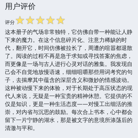
用户评价
☆
☆
☆
☆
☆
评分
这本册子的气场非常独特，它仿佛自带一种能让人静
下来的魔力。在这个信息碎片化、注意力稀缺的时
代，翻开它，时间仿佛被拉长了，周遭的喧嚣都退散
了。阅读的过程不再是急于求知或寻找答案的焦虑，
而更像是一场与古人进行心灵对话的雅集。我发现自
己会不自觉地放慢语速，细细咀嚼那些用词考究的句
子，去揣摩其中蕴含的深层含义和微妙的情感波动。
这种被动慢下来的体验，对于长期处于高压状态的现
代人来说，无疑是一种宝贵的精神休憩。它提供的不
仅是知识，更是一种生活态度——对慢工出细活的推
崇，对内省与沉思的鼓励。每次合上书本，心中都会
留下一片宁静的湖水，那是被文字的意境所涤荡后的
清澈与平和。