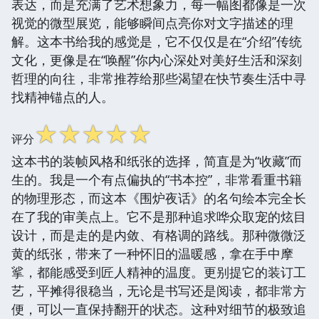
表达，而是充满了艺术想象力，每一幅图都像是一次
视觉的微型展览，能够瞬间点亮你对文字描述的理
解。这本书给我的感觉是，它不仅仅是在“介绍”传统
文化，更像是在“唤醒”你内心深处对美好生活和深刻
哲理的向往，非常推荐给那些渴望在快节奏生活中寻
找精神锚点的人。
☆
☆
☆
☆
☆
评分
这本书的装帧风格和纸张的选择，简直是为“收藏”而
生的。我是一个有点偏执的“书本控”，非常看重书籍
的物理形态，而这本《围炉夜话》的名句绘本完全长
在了我的审美点上。它不是那种追求哗众取宠的炫目
设计，而是走的是内敛、有格调的路线。那种微微泛
黄的纸张，带来了一种怀旧的温暖感，拿在手中摩
挲，都能感受到匠人精神的温度。更别提它的装订工
艺，平摊得很稳当，无论是书写还是阅读，都非常方
便，可以一直保持翻开的状态。这种对细节的极致追