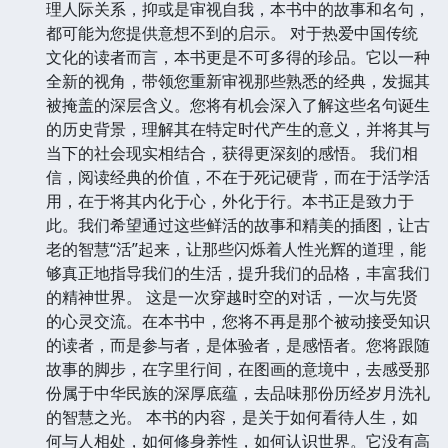
理人际关系，抑或是审视自我，本书中的故事和名句，
都可能为您提供意想不到的启示。 对于热爱中国传统
文化的读者而言，本书更是不可多得的珍品。它以一种
全新的视角，带领您重新审视那些熟悉的经典，发掘其
被掩盖的深层含义。您将有机会深入了解这些名句诞生
的历史背景，理解其在特定时代产生的意义，并将其与
当下的社会现实相结合，获得更深刻的感悟。 我们相
信，阅读经典的价值，不在于死记硬背，而在于活学活
用，在于将其内化于心，外化于行。本书正是致力于
此。我们希望通过这些鲜活的故事和精美的插图，让古
老的智慧“活”起来，让那些闪烁着人性光辉的道理，能
够真正地指导我们的生活，提升我们的品格，丰富我们
的精神世界。 这是一次穿越时空的对话，一次与先贤
的心灵交流。在本书中，您将不再是那个被动接受知识
的读者，而是参与者，是体验者，是感悟者。您将跟随
故事的脚步，在字里行间，在图画的意境中，去感受那
份属于中华民族的深厚底蕴，去品味那份历经岁月洗礼
的智慧之光。 本书的内容，是关于如何看待人生，如
何与人相处，如何修身养性，如何认识世界。它没有高