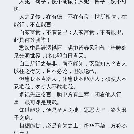
人犯一苟字，便不能振；人犯一俗字，便不可
医。
人之足传，在有德，不在有位；世所相信，在
能行，不在能言。
自家富贵，不着意里；人家富贵，不着眼里。
此是何等胸襟！
愁烦中具潇洒襟怀，满抱皆春风和气；暗昧处
见光明世界，此心即白日青天。
自己所行之是非，尚不能知，安望知人？古人
以往之得失，且不必论，但须论己。
但患我不肯济人，休患我不能济人；须使人不
忍欺我，勿使人不敢欺我。
多记先正格言，胸中方有主宰；闲看他人行
事，眼前即是规箴。
知过能改，便是圣人之徒；恶恶太严，终为君
子之病。
粗粝能甘，必是有为之士；纷华不染，方称杰
出之人。