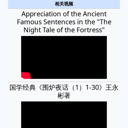
相关视频
Appreciation of the Ancient
Famous Sentences in the "The
Night Tale of the Fortress"
国学经典《围炉夜话（1）1-30》王永
彬著