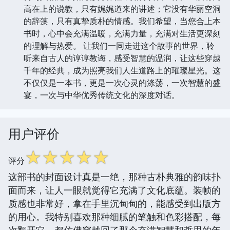
高在上的说教，只有娓娓道来的讲述；它没有华丽空洞
的辞藻，只有真挚质朴的情感。我们希望，当您合上本
书时，心中会充满温暖，充满力量，充满对生活更深刻
的理解与热爱。 让我们一同走进这个故事的世界，聆
听来自古人的谆谆教诲，感受智慧的温润，让这些穿越
千年的经典，成为照亮我们人生道路上的璀璨星光。这
不仅仅是一本书，更是一次心灵的涤荡，一次智慧的盛
宴，一次与中华优秀传统文化的深度对话。
用户评价
☆
☆
☆
☆
☆
评分
这部书的封面设计真是一绝，那种古朴典雅的韵味扑
面而来，让人一眼就觉得它充满了文化底蕴。装帧的
质感也非常好，拿在手里沉甸甸的，能感受到出版方
的用心。我特别喜欢那种细腻的笔触和色彩搭配，每
次翻开它，都仿佛穿越回了那个充满智慧和哲思的年