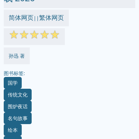
简体网页
繁体网页
||
☆
☆
☆
☆
☆
孙迅 著
图书标签:
国学
传统文化
围炉夜话
名句故事
绘本