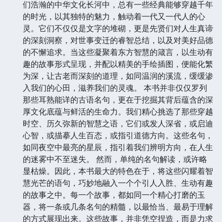
们浩瀚的中华文化长河中，总有一些经典能够穿越千年
的时光，以其独特的魅力，触动着一代又一代人的心
灵。它们不仅仅是文字的堆砌，更是先贤们对人生真谛
的深刻洞察，对世事变迁的睿智总结，以及对美好品德
的不懈追求。当这些凝聚着东方智慧的箴言，以生动有
趣的故事形式呈现，并配以精美的手绘插图，便能化繁
为深，让古老而深刻的道理，如同温润的溪流，缓缓渗
入我们的心田，滋养我们的灵魂。 本书并非仅仅罗列
那些耳熟能详的古语名句，更在于挖掘其背后蕴含的深
厚文化底蕴与鲜活的生命力。我们精心挑选了那些穿越
时空、历久弥新的智慧之语，它们或发人深省，或启迪
心智，或描摹人生百态，或指引道德方向。这些名句，
如同夜空中最亮的星辰，指引着我们辨明方向，在人生
的迷雾中不至迷失。 然而，单纯的名句解读，或许略
显枯燥。因此，本书最大的特色在于，将这些闪耀着智
慧光芒的语句，巧妙地融入一个个引人入胜、生动有趣
的故事之中。每一个故事，都如同一个精心打磨的玉
器，将一条或几条名句的精髓，以最恰当、最易于理解
的方式展现出来。这些故事，并非凭空捏造，而是力求