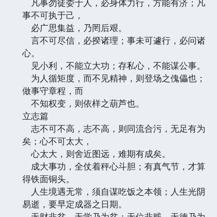
凡事勿徒委于人，必身体力行，方能有济；凡
事不可执于己，
必广思集益，乃罔后艰。
言不可尽信，必揆诸理；事未可遽行，必问诸
心。
见小利，不能立大功；存私心，不能谋公事。
为人循矩度，而不见精神，则登场之傀儡也；
做事守章程，而
不知权变，则依样之葫芦也。
立志篇
志不可不高，志不高，则同流合污，无足有为
矣；心不可太大，
心太大，则舍近图远，难期有成矣。
成大事功，全仗着秤心斗胆；有真气节，才算
得铁面铜头。
人生境遇无常，须自谋吃饭之本领；人生光阴
易逝，要早定成器之日期。
无财非贫，无学乃为贫；无位非贱，无德乃为