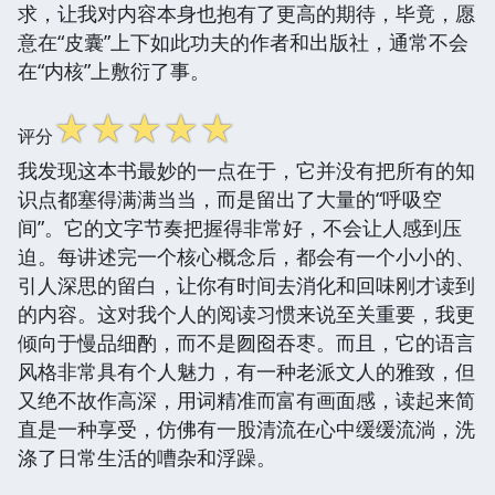
求，让我对内容本身也抱有了更高的期待，毕竟，愿
意在“皮囊”上下如此功夫的作者和出版社，通常不会
在“内核”上敷衍了事。
☆
☆
☆
☆
☆
评分
我发现这本书最妙的一点在于，它并没有把所有的知
识点都塞得满满当当，而是留出了大量的“呼吸空
间”。它的文字节奏把握得非常好，不会让人感到压
迫。每讲述完一个核心概念后，都会有一个小小的、
引人深思的留白，让你有时间去消化和回味刚才读到
的内容。这对我个人的阅读习惯来说至关重要，我更
倾向于慢品细酌，而不是囫囵吞枣。而且，它的语言
风格非常具有个人魅力，有一种老派文人的雅致，但
又绝不故作高深，用词精准而富有画面感，读起来简
直是一种享受，仿佛有一股清流在心中缓缓流淌，洗
涤了日常生活的嘈杂和浮躁。