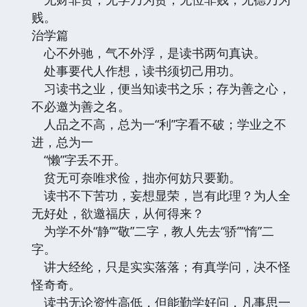
贱。
治学篇
心不外驰，气不外浮，是读书两句真诀。
处事要代人作想，读书须切己用功。
习读书之业，便当知读书之乐；存为善之心，
不必邀为善之名。
人品之不高，总为一“利”字看不破；学业之不
进，总为一
“懒”字丢不开。
贫无可奈唯求俭，拙亦何妨只要勤。
读书不下苦功，妄想显荣，岂有此理？为人全
无好处，欲邀福庆，从何得来？
为学不外“静”“敬”二字，教人先去“骄”“惰”二
字。
讲大经纶，只是实实落落；有真学问，决不怪
怪奇奇。
读书无论资性高低，但能勤学好问，凡事思一