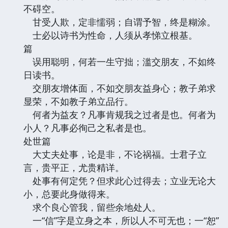
不碍空。
甘受人欺，定非懦弱；自谓予智，终是糊涂。
士必以诗书为性命，人须从孝悌立根基。
篇
误用聪明，何若一生守拙；滥交朋友，不如终
日读书。
交朋友增体面，不如交朋友益身心；教子弟求
显荣，不如教子弟立品行。
何者为益友？凡事肯规我之过者是也。何者为
小人？凡事必徇己之私者是也。
处世篇
大丈夫处事，论是非，不论祸福。士君子立
言，贵平正，尤贵精详。
处事有何定凭？但求此心过得去；立业无论大
小，总要此身做得来。
求个良心管我，留些余地处人。
一“信”字是立身之本，所以人不可无也；一“恕”