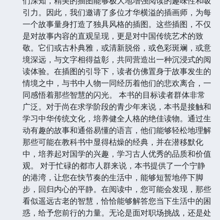
们深知，精美的插图能够极大地增强阅读的趣味性和吸
引力。因此，我们邀请了多位才华横溢的插画师，为每
一个故事量身打造了独具风格的插图。这些插图，不仅
是对故事内容的直观呈现，更是对中国传统艺术的致
敬。它们或古朴典雅，或清新脱俗，或色彩斑斓，或意
境深远，与文字相得益彰，共同营造出一种沉浸式的阅
读体验。在插图的引导下，读者仿佛置身于故事发生的
情境之中，与书中人物一同经历着他们的悲欢离合，一
同感悟着那些智慧的闪光。 本书的目标读者群体非常
广泛。对于尚在求学阶段的青少年来说，本书是接触和
学习中华传统文化，培养健全人格的绝佳读物。通过生
动有趣的故事和通俗易懂的语言，他们能够轻松地理解
那些可能在教科书中显得枯燥的经典，并在潜移默化
中，培养起对国学的兴趣，学习古人优秀的品质和价值
观。 对于忙碌的都市人群来说，本书提供了一个宁静
的港湾，让您在快节奏的生活中，能够短暂地停下脚
步，回归内心的平静。在阅读中，您可能会发现，那些
看似遥远古老的智慧，恰恰能够解答您当下生活中的困
惑，给予您前行的力量。无论是面对职场挑战，还是处