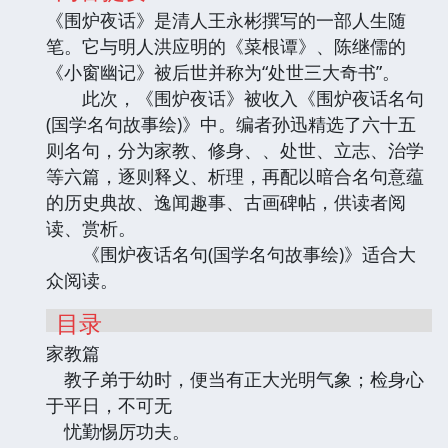
《围炉夜话》是清人王永彬撰写的一部人生随
笔。它与明人洪应明的《菜根谭》、陈继儒的
《小窗幽记》被后世并称为“处世三大奇书”。
此次，《围炉夜话》被收入《围炉夜话名句
(国学名句故事绘)》中。编者孙迅精选了六十五
则名句，分为家教、修身、、处世、立志、治学
等六篇，逐则释义、析理，再配以暗合名句意蕴
的历史典故、逸闻趣事、古画碑帖，供读者阅
读、赏析。
《围炉夜话名句(国学名句故事绘)》适合大
众阅读。
目录
家教篇
教子弟于幼时，便当有正大光明气象；检身心
于平日，不可无
忧勤惕厉功夫。