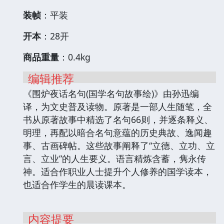
装帧
：平装
开本
：28开
商品重量
：0.4kg
编辑推荐
《围炉夜话名句(国学名句故事绘)》由孙迅编
译，为文史普及读物。原著是一部人生随笔，全
书从原著故事中精选了名句66则，并逐条释义、
明理，再配以暗合名句意蕴的历史典故、逸闻趣
事、古画碑帖。这些故事阐释了“立德、立功、立
言、立业”的人生要义。语言精炼含蓄，隽永传
神。适合作职业人士提升个人修养的国学读本，
也适合作学生的晨读课本。
内容提要