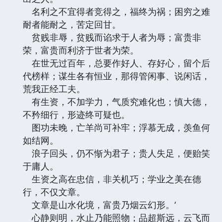
名利之不宜得者竞得之，福终为祸；困穷之难
耐者能耐之，苦定回甘。
贫贱非辱，贫贱而谄求于人者为辱；富贵非
荣，富贵而利济于世者为荣。
在世无过百年，总要作好人、存好心，留个后
代榜样；谋生各有恒业，那得管闲事、说闲话，
荒我正经工夫。
有生资，不加学力，气质究难化也；慎大德，
不矜细行，形迹终可疑也。
图功未晚，亡羊尚可补牢；浮慕无成，羡鱼何
如结网。
浪子回头，仍不惭为君子；贵人失足，便贻笑
于庸人。
生资之高在忠信，非关机巧；学业之美在德
行，不仅文章。
文章是山水化境，富贵乃烟云幻形。‘
心静则明，水止乃能照物；品超斯远，云飞而