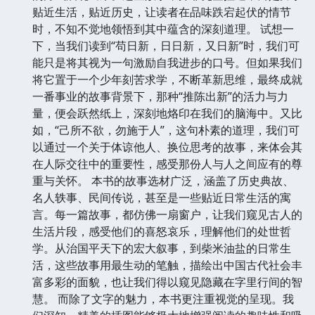
贴近生活，贴近历史，让读者在品味跌宕起伏的情节
时，不知不觉地领悟到其中蕴含的深刻道理。 试想一
下，当我们读到“苟日新，日日新，又日新”时，我们可
能只是将其视为一句激励自我进步的口号。但如果我们
将它置于一个少年刻苦求学，不断革新思维，最终成就
一番事业的故事背景下，那种“推陈出新”的活力与力
量，便会跃然纸上，深刻地烙印在我们的脑海中。又比
如，“己所不欲，勿施于人”，这句朴素的道理，我们可
以通过一个关于体谅他人、换位思考的故事，来体会其
在人际交往中的重要性，感受那份人与人之间应有的尊
重与关怀。 本书的故事选材广泛，涵盖了历史典故、
名人轶事、民间传说，甚至是一些贴近日常生活的寓
言。每一篇故事，都仿佛一扇窗户，让我们窥见古人的
生活片段，感受他们的喜怒哀乐，理解他们的处世哲
学。从治国平天下的宏大叙事，到柴米油盐的日常生
活，这些故事用最生动的笔触，描绘出中国古代社会丰
富多彩的面貌，也让我们得以窥见隐藏在字里行间的智
慧。 而除了文字的魅力，本书更注重视觉的呈现。我