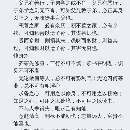
父兄有善行，子弟学之或不肖。父兄有恶行，
子弟学之则无不肖。可知父兄教子弟，必正其身
以率之，无庸徒事言辞也。
积善之家，必有余庆；积不善之家，必有余
殃。可知积善以遗子孙，其谋甚远也。
贤而多财，则损其志；愚昧而多财，则益其
过。可知积财以遗子孙，其害无穷也。
修身篇
齐家先修身，言行不可不慎；读书在明理，识
见不可不高。
无论做何等人，总不可有势利气；无论习何等
业，总不可有粗浮心。
求备之心，可用之以修身，不可用之以接物；
知足之心，可用之以处境，不可用之以读书。
不与人争得失，唯求己有知能。
意趣清高，利禄不能动也；志量远大，富贵不
能淫也。