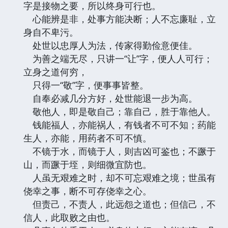
字是接物之要，所以终身可行也。
心能辨是非，处事方能决断；人不忘廉耻，立
身自不卑污。
处世以忠厚人为法，传家得勤俭意便佳。
为善之端无尽，只讲一“让”字，便人人可行；
立身之道何穷，
只得一“敬”字，便事事皆整。
自奉必减几分方好，处世能退一步为高。
敬他人，即是敬自己；靠自己，胜于靠他人。
钱能福人，亦能祸人，有钱者不可不知；药能
生人，亦能，用药者不可不慎。
不镜于水，而镜于人，则吉凶可鉴也；不蹶于
山，而蹶于垤，则细微宜防也。
人虽无艰难之时，却不可忘艰难之境；世虽有
侥幸之事，断不可存侥幸之心。
但责己，不责人，此远怨之道也；但信己，不
信人，此取败之由也。