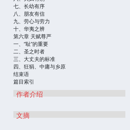
七、长幼有序
八、朋友有信
九、劳心与劳力
十、华夷之辨
第六章 天赋尊严
一、“耻”的重要
二、圣之时者
三、大丈夫的标准
四、狂狷、中庸与乡原
结束语
篇目索引
作者介绍
文摘