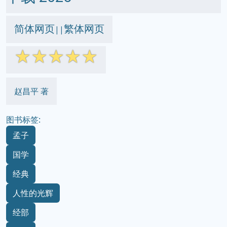
简体网页
繁体网页
||
☆
☆
☆
☆
☆
赵昌平 著
图书标签:
孟子
国学
经典
人性的光辉
经部