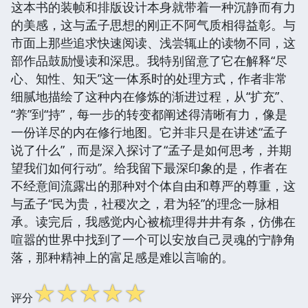
这本书的装帧和排版设计本身就带着一种沉静而有力
的美感，这与孟子思想的刚正不阿气质相得益彰。与
市面上那些追求快速阅读、浅尝辄止的读物不同，这
部作品鼓励慢读和深思。我特别留意了它在解释“尽
心、知性、知天”这一体系时的处理方式，作者非常
细腻地描绘了这种内在修炼的渐进过程，从“扩充”、
“养”到“持”，每一步的转变都阐述得清晰有力，像是
一份详尽的内在修行地图。它并非只是在讲述“孟子
说了什么”，而是深入探讨了“孟子是如何思考，并期
望我们如何行动”。给我留下最深印象的是，作者在
不经意间流露出的那种对个体自由和尊严的尊重，这
与孟子“民为贵，社稷次之，君为轻”的理念一脉相
承。读完后，我感觉内心被梳理得井井有条，仿佛在
喧嚣的世界中找到了一个可以安放自己灵魂的宁静角
落，那种精神上的富足感是难以言喻的。
☆
☆
☆
☆
☆
评分