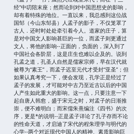
经”中叨陪末座；然而论到对中国思想史的影响，
却有着特殊的地位。一直以来，我总感到这位战
国邹（今山东邹县）人孟子的影子，不仅笼罩了
古人．还时时处处牵引着今人。道家的庄子，算
是对中国文人影响甚巨的一位，而孟子则更通过
文人，将他的影响--正面的，负面的，深入到了
中国社会各阶层，这是庄生也难以企及的。说到
孔孟之道，孔圣人自然是儒家宗师，早在汉代就
被尊为“素王”，而孟子迟至元代才受封“亚圣”；但
如果认真考究一下，便会发现，孔学正是经过了
孟子的发展，才可能对中古乃至近古以后的中国
人产生如此重大的影响。这一点，只要注意一下
起自唐人韩愈，盛于宋元之时，对孟子的日渐推
崇，便不难明白；而宋儒朱熹编注《四书》的次
序，更是*的说明--正是孟子详论了孔子存而不论
的性命天道，才启迪了宋代的程朱理学与明代的
心学--两个对近现代中国人的精神、素质影响巨