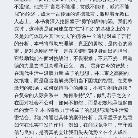
不退缩。他关于“富贵不能淫，贫贱不能移，威武不能
屈”的论述，成为千古传诵的道德箴言，激励着无数仁
人志士。 本书将深入挖掘孟子“勇”的精神内涵。我们将
探讨，这种勇是如何建立在“仁”和“义”的基础之上的？
又是如何体现在其“大丈夫”的形象中？通过对孟子言行
的分析，本书将帮助您理解，真正的勇敢，是内心的坚
定，是对原则的坚守，是在关键时刻挺身而出的担当。
它鼓励我们在面对挑战时，不畏艰难，不屈不挠，用道
德的力量去捍卫真理和正义。 四、 贯穿古今的智慧：
在现代生活中汲取力量 孟子的思想，并非束之高阁的
故纸堆，而是蕴含着解决我们当下困境的智慧。在竞争
激烈的职场，如何保持内心的纯良，不被功利所裹挟？
在复杂的人际关系中，如何秉持“义”，做到君子之交？
在面对社会不公时，如何不抱怨，而是积极地承担起自
己的责任？ 本书将致力于将孟子的思想与现代生活紧
密结合。我们将通过具体的案例分析，展示孟子的智慧
如何在现实中发挥作用。例如，在商业竞争中，坚守诚
信与良知，是否真的会让我们失去优势？在个人成长