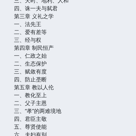
三、天时、地利、人和
四、诛一夫与弑君
第三章 义礼之学
一、法先王
二、爱有差等
三、经与权
第四章 制民恒产
一、仁政之始
二、生态保护
三、赋敛有度
四、防止垄断
第五章 教以人伦
一、教化至上
二、父子主恩
三、“孝”的两难境地
四、君臣主敬
五、尊贤使能
六、夫妇有别