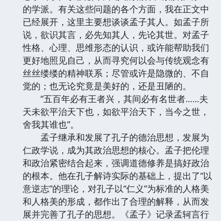
的学派。有关这些问题的各个方面，我在正文中
已经展开，这里主要想谈谈孟子其人。如孟子所
说，欲识其言，必先知其人，先论其世。对孟子
性格、心理、思维形态的认识，或许能帮助我们
更好地照见自己，从而寻究何以会与传统观念有
丝丝缕缕的精神联系；尽管或许是隐微的、不自
觉的；也无论究竟是美好的，还是丑陋的。
“五百年必有王者兴，其间必有名世者……夫
天未欲平治天下也，如欲平治天下，当今之世，
舍我其谁也”。
孟子继承和发展了孔子的德治思想，发展为
仁政学说，成为其政治思想的核心。孟子把伦理
和政治紧密结合起来，强调道德修养是搞好政治
的根本。他在孔子解诗实际的基础上，提出了“以
意逆志”的理论，对孔子以“仁义”为标准的人格美
和人格美的形成，都作出了合理的解释，从而发
展并完善了孔子的思想。《孟子》记录孟轲言行