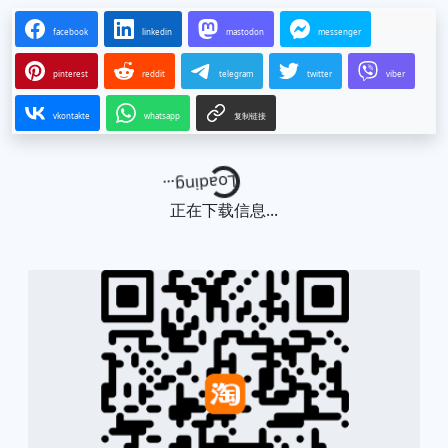
facebook
linkedin
mastodon
messenger
pinterest
reddit
telegram
twitter
viber
vkontakte
whatsapp
复制链接
Loading...
正在下载信息...