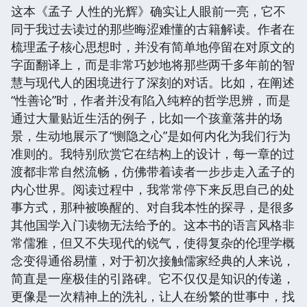
这本《孟子 人性的光辉》确实让人眼前一亮，它不
同于我过去读过的那些晦涩难懂的古籍解读。作者在
梳理孟子核心思想时，并没有简单地停留在对原文的
字面翻译上，而是非常巧妙地将那些两千多年前的智
慧与现代人的困境进行了深刻的对话。比如，在阐述
“性善论”时，作者并没有陷入纯粹的哲学思辨，而是
通过大量贴近生活的例子，比如一个孩童落井的场
景，生动地展示了“恻隐之心”是如何内化为我们行为
准则的。我特别欣赏它在结构上的设计，每一章的过
渡都非常自然流畅，仿佛带着读者一步步走入孟子的
内心世界。阅读过程中，我常常停下来反思自己的处
事方式，那种被唤醒的、对自我本性的探寻，是很多
其他国学入门读物无法给予的。这本书的语言风格非
常儒雅，但又不失现代的锐气，使得复杂的伦理学概
念变得通俗易懂，对于初次接触儒家经典的人来说，
简直是一座极佳的引路碑。它不仅仅是知识的传递，
更像是一次精神上的洗礼，让人在纷繁的世事中，找