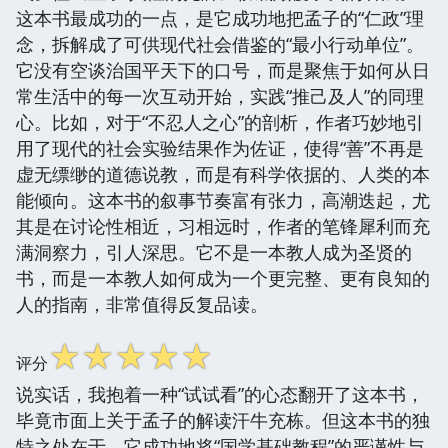
这本书最成功的一点，是它成功地把孟子的“仁政”理
念，拆解成了可供现代社会借鉴的“最小行动单位”。
它没有空谈治国平天下的口号，而是聚焦于如何从日
常生活中的每一次互动开始，实践“推己及人”的同理
心。比如，对于“不忍人之心”的剖析，作者巧妙地引
用了现代的社会实验结果作为佐证，使得“善”不再是
虚无缥缈的道德说教，而是有科学依据的、人类的本
能倾向。这本书的叙事节奏富有张力，高潮迭起，尤
其是在讨论性相近，习相远时，作者的笔锋犀利而充
满洞察力，引人深思。它不是一本教人成为圣贤的
书，而是一本教人如何成为一个更完整、更有良知的
人的指南，非常值得反复品读。
☆
☆
☆
☆
☆
评分
说实话，我抱着一种“试试看”的心态翻开了这本书，
毕竟市面上关于孟子的解读汗牛充栋。但这本书的独
特之处在于，它成功地将“国学基础教程”的严谨性与