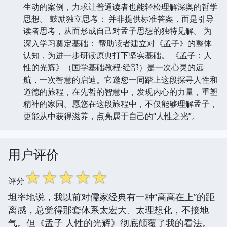
生动的案例，力求让普通读者也能轻松理解深奥的哲学
思想。 鼓励独立思考： 并非提供标准答案，而是引导
读者思考，从而形成自己对孟子思想的独特见解。 为
深入学习奠定基础： 帮助读者建立对《孟子》的整体
认知，为进一步研读原典打下坚实基础。 《孟子：人
性的光辉》（国学基础教程·经部）是一次心灵的远
航，一次智慧的启迪。它邀您一同踏上这段探寻人性和
道德的旅程，在先哲的智慧中，发现内心的力量，重塑
精神的家园。愿您在这段旅程中，不仅能够理解孟子，
更能从中获得滋养，点亮属于自己的“人性之光”。
用户评价
☆
☆
☆
☆
☆
评分
坦率地说，我以前对儒家经典有一种“高高在上”的距
离感，总觉得那套体系太宏大、太理想化，不接地
气。但《孟子 人性的光辉》彻底颠覆了我的看法。