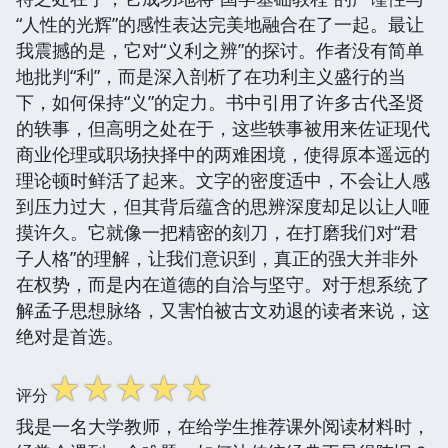
“人性的光辉”的感性表达完美地融合在了一起。最让
我震撼的是，它对“义利之辨”的探讨。作者没有简单
地批判“利”，而是深入剖析了在功利主义盛行的当
下，如何保持“义”的定力。书中引用了许多古代圣贤
的轶事，但高明之处在于，这些轶事被用来佐证现代
商业伦理或职场抉择中的两难困境，使得原本遥远的
理论顿时鲜活了起来。文字的密度适中，不会让人感
到压力过大，但其背后蕴含的思辨深度却足以让人咂
摸许久。它就像一把精密的刻刀，在打磨我们对“君
子人格”的理解，让我们意识到，真正的强大并非外
在权势，而是内在道德的自洽与坚守。对于想系统了
解孟子思想脉络，又害怕被古文劝退的读者来说，这
绝对是首选。
☆
☆
☆
☆
☆
评分
我是一名大学教师，在给学生推荐课外阅读材料时，