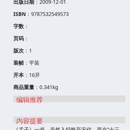
出版日期
：2009-12-01
ISBN
：9787532549573
字数
：
页码
：
版次
：1
装帧
：平装
开本
：16开
商品重量
：0.341kg
编辑推荐
内容提要
《孟子》一书，虽然入经晚至宋代，而在“十三