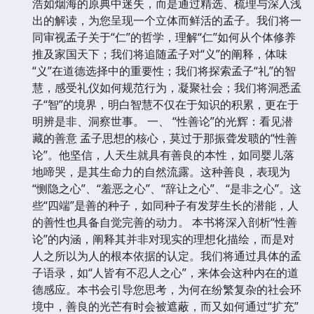
浩如烟海的原典中迷失，而是通过精选、梳理与深入浅
出的解读，为您呈现一个立体而鲜活的孟子。我们将一
同审视孟子关于“仁”的哲学，理解“仁”如何从个体修养
推及家国天下；我们将追随孟子对“义”的阐释，体味
“义”在道德选择中的重要性；我们将探索孟子“礼”的智
慧，感受礼仪如何规范行为，凝聚社会；我们将洞悉孟
子“智”的境界，明白智慧不仅在于知识的积累，更在于
明辨是非、洞察世事。 一、 “性善论”的光辉：看见潜
藏的善意 孟子思想的核心，莫过于那振聋发聩的“性善
论”。他坚信，人天生就具有善良的本性，如同婴儿落
地啼哭，是其生命力的自然流露。这种善良，表现为
“恻隐之心”、“羞恶之心”、“辞让之心”、“是非之心”。这
些“四端”是善的种子，如同种子有发芽生长的潜能，人
的善性也具备自觉完善的动力。 本书将深入剖析“性善
论”的内涵，阐释其并非对现实的理想化描绘，而是对
人之所以为人的根本依据的认定。我们将通过具体的孟
子语录，如“人皆有不忍人之心”，来体会这种内在的道
德感应。本书会引导您思考，为何在纷繁复杂的社会环
境中，善良的光芒有时会被遮蔽，而又如何通过“扩充”