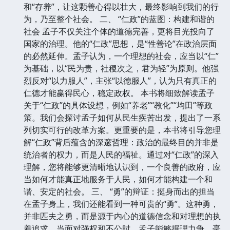
和“存养”，让这颗善心得以壮大，最终影响到我们的行
为，乃至整个社会。 二、 “仁政”的蓝图：构建和谐的
社会 孟子不仅关注个体的道德完善，更将目光投向了
国家的治理。他的“仁政”思想，是“性善论”在政治层面
的必然延伸。孟子认为，一个理想的社会，应当以“仁”
为基础，以“民为贵，社稷次之，君为轻”为原则。他强
烈反对“以力服人”，主张“以德服人”，认为只有真正的
仁德才能赢得民心，稳定政权。 本书将细致解读孟子
关于“仁政”的具体设想，例如“养老”“教化”“均田”等政
策。我们会探讨孟子如何从民生疾苦出发，提出了一系
列切实可行的改革方案。更重要的是，本书将引导您理
解“仁政”背后蕴含的深邃哲理：政治的最终目的并非是
统治者的权力，而是人民的福祉。通过对“仁政”的深入
理解，您将能够更清晰地认识到，一个良善的政府，应
当如何才能真正地服务于人民，如何才能构建一个和
谐、安定的社会。 三、 “勇”的辩证：挺身而出的担当
在孟子身上，我们还能看到一种可贵的“勇”。这种勇，
并非匹夫之勇，而是源于内心的道德信念和对理想的执
着追求。当面对强权和不公时，孟子能够据理力争，毫