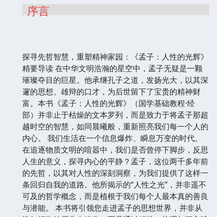
序言
探寻先哲智慧，重塑精神家园：《孟子：人性的光辉》
精要导读 在中华文明浩瀚的星空中，孟子无疑是一颗
璀璨夺目的巨星。他承继孔子之道，发扬光大，以其深
邃的思想、雄辩的口才，为后世留下了宝贵的精神财
富。本书《孟子：人性的光辉》（国学基础教程·经
部）并非止于枯燥的文本罗列，而是致力于将孟子那超
越时空的智慧，如同晨曦般，重新照亮我们每一个人的
内心。 我们生活在一个信息爆炸、瞬息万变的时代。
在追逐物质文明的喧嚣中，我们是否曾停下脚步，反思
人生的意义，探寻内心的平静？孟子，这位两千多年前
的先哲，以其对人性的深刻洞察，为我们提供了这样一
条回归自我的道路。他所揭示的“人性之光”，并非遥不
可及的哲学概念，而是植根于我们每个人最本真的善良
与潜能。 本书将引领您走进孟子的思想世界，并非从