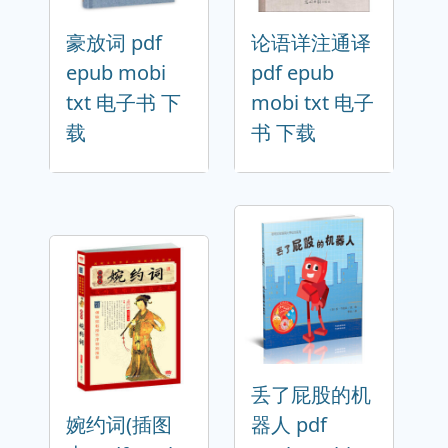
豪放词 pdf
论语详注通译
epub mobi
pdf epub
txt 电子书 下
mobi txt 电子
载
书 下载
丢了屁股的机
婉约词(插图
器人 pdf