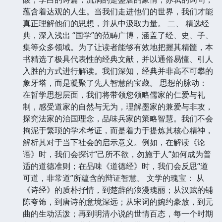
蕴含着达观的人生。当我们走进他们的世界，我们才能
真正理解他们的思想，并从中汲取力量。 二、 精选经
典，深入浅出 “国学”的范畴广博，涵盖了经、史、子、
集等众多领域。为了让读者能够有效地把握其精髓，本
书精选了极具代表性的经典文献，并以通俗易懂、引人
入胜的方式进行解读。我们深知，经典并非高不可攀的
象牙塔，而是凝聚了先人智慧的宝藏。 思想的脉动：
在哲学思想层面，我们将带领您领略儒家的仁爱与礼
制，感受道家的自然与无为，理解墨家的兼爱与非攻，
探究法家的治国理念，品味兵家的策略智慧。我们不会
拘泥于繁琐的学术考证，而是着力于提炼其核心精神，
解析其对于当下社会的启示意义。例如，在解读《论
语》时，我们会探讨“己所不欲，勿施于人”如何成为普
适的道德准则；在品味《道德经》时，我们会反思“道
可道，非常道”所蕴含的辩证智慧。 文学的瑰宝： 从
《诗经》的质朴抒情，到楚辞的浪漫瑰丽；从汉赋的铺
陈夸饰，到唐诗的意境深远；从宋词的婉约豪放，到元
曲的生动活泼；再到明清小说的世情百态，每一个时期