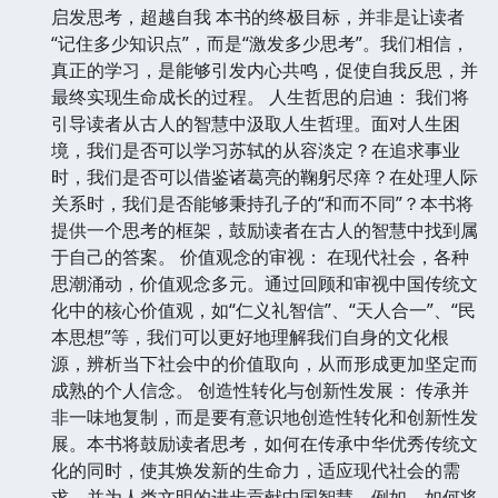
启发思考，超越自我 本书的终极目标，并非是让读者
“记住多少知识点”，而是“激发多少思考”。我们相信，
真正的学习，是能够引发内心共鸣，促使自我反思，并
最终实现生命成长的过程。 人生哲思的启迪： 我们将
引导读者从古人的智慧中汲取人生哲理。面对人生困
境，我们是否可以学习苏轼的从容淡定？在追求事业
时，我们是否可以借鉴诸葛亮的鞠躬尽瘁？在处理人际
关系时，我们是否能够秉持孔子的“和而不同”？本书将
提供一个思考的框架，鼓励读者在古人的智慧中找到属
于自己的答案。 价值观念的审视： 在现代社会，各种
思潮涌动，价值观念多元。通过回顾和审视中国传统文
化中的核心价值观，如“仁义礼智信”、“天人合一”、“民
本思想”等，我们可以更好地理解我们自身的文化根
源，辨析当下社会中的价值取向，从而形成更加坚定而
成熟的个人信念。 创造性转化与创新性发展： 传承并
非一味地复制，而是要有意识地创造性转化和创新性发
展。本书将鼓励读者思考，如何在传承中华优秀传统文
化的同时，使其焕发新的生命力，适应现代社会的需
求，并为人类文明的进步贡献中国智慧。例如，如何将