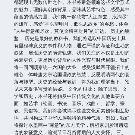
都涌现出无数传世之作。本书将带您领略这些文学形式
的魅力，理解其创作背景，品味其艺术特色，感受其中
蕴含的情感力量。我们将一起欣赏“大江东去，浪淘尽”
的雄浑，感受“举头望明月，低头思故乡”的乡愁，体会
“人生得意须尽欢，莫使金樽空对月”的旷达。 历史的镜
鉴： 历史是最好的教科书。我们将选取中国历史上具
有里程碑意义的事件和人物，通过严谨的考证和生动的
叙述，展现历史的演进轨迹。我们关注的不仅是王朝的
兴衰更迭，更是历史背后的人性光辉与时代局限。我们
将一同回顾秦统一六国的大业，感受汉武帝开疆拓土的
雄心，体味唐太宗治国理政的智慧，反思明清两代的衰
落与转型。历史的经验与教训，将为我们理解当下、预
见未来提供宝贵的借鉴。 文化的根脉： 除了思想、文
学和历史，本书还将触及中国传统文化的其他重要方
面，如艺术（绘画、书法、音乐、戏曲）、哲学、宗
教、民俗等。我们将尝试揭示这些文化元素如何相互影
响，共同构成了中华民族独特的精神气质。例如，我们
将探讨水墨画中“写意”的东方美学，解析京剧脸谱所蕴
含的象征意义，追溯节日习俗背后的人文关怀。 三、