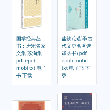
国学经典丛
盐铁论选译(古
书：唐宋名家
代文史名著选
文集 苏洵集
译丛书) pdf
pdf epub
epub mobi
mobi txt 电子
txt 电子书 下
书 下载
载