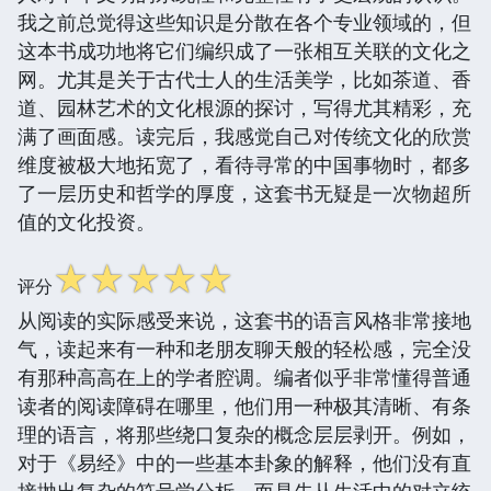
我之前总觉得这些知识是分散在各个专业领域的，但
这本书成功地将它们编织成了一张相互关联的文化之
网。尤其是关于古代士人的生活美学，比如茶道、香
道、园林艺术的文化根源的探讨，写得尤其精彩，充
满了画面感。读完后，我感觉自己对传统文化的欣赏
维度被极大地拓宽了，看待寻常的中国事物时，都多
了一层历史和哲学的厚度，这套书无疑是一次物超所
值的文化投资。
☆
☆
☆
☆
☆
评分
从阅读的实际感受来说，这套书的语言风格非常接地
气，读起来有一种和老朋友聊天般的轻松感，完全没
有那种高高在上的学者腔调。编者似乎非常懂得普通
读者的阅读障碍在哪里，他们用一种极其清晰、有条
理的语言，将那些绕口复杂的概念层层剥开。例如，
对于《易经》中的一些基本卦象的解释，他们没有直
接抛出复杂的符号学分析，而是先从生活中的对立统