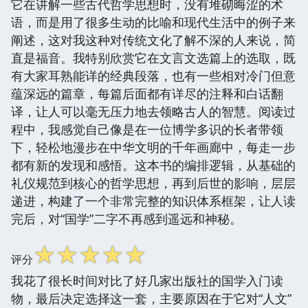
它在讲解一些古代哲学思想时，没有堆砌晦涩的术
语，而是用了很多生动的比喻和现代生活中的例子来
阐述，这对我这种对传统文化了解不深的人来说，简
直是福音。我特别欣赏它在文言文选篇上的选取，既
有大家耳熟能详的经典段落，也有一些相对冷门但意
蕴深远的篇章，每篇后面都有详尽的注释和白话翻
译，让人可以毫无压力地去领略古人的智慧。阅读过
程中，我感觉自己像是在一位博学多识的长者带领
下，轻松地漫步在中华文明的千年画廊中，每走一步
都有新的发现和感悟。这本书的编排逻辑，从基础的
礼仪规范到核心的哲学思想，再到后世的影响，层层
递进，构建了一个非常完整的知识体系框架，让人读
完后，对“国学”二字不再感到遥远和神秘。
☆
☆
☆
☆
☆
评分
我花了很长时间对比了好几家出版社的国学入门读
物，最后决定选择这一套，主要原因在于它对“人文”