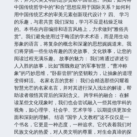
中国传统哲学中的“和合”思想应用于国际关系？如何利
用中国传统艺术的审美元素创新现代设计？ 四、 学习
的乐趣，与君共赏 我们深知，学习不应是枯燥乏味
的。本书在内容编排和语言风格上，力求做到“雅俗共
赏”。我们避免使用过于晦涩的学术术语，而是用生动
形象的语言，将复杂的概念和深邃的思想娓娓道来。我
们将穿插一些生动有趣的历史故事、文化轶事，让您的
阅读过程充满乐趣。 故事的魅力： 我们将通过讲述引
人入胜的故事，比如“围魏救赵”的军事智慧，“曹冲称
象”的巧妙思维，“卧薪尝胆”的坚韧毅力，让抽象的道理
变得鲜活。 名家名言的赏析： 我们会精选那些闪耀着
智慧光芒的名家名言，并对其进行深入浅出的解读，帮
助读者领悟其背后的深刻含义。 跨学科的融合： 在解
读某些文化现象时，我们也会尝试融入一些其他学科的
视角，如心理学、社会学、艺术学等，以期提供更加全
面和深刻的理解。 结语 “国学 人文教程”这不仅仅是一
个书名，它更是一种态度，一种追求。它代表着我们对
民族文化的热爱，对人类文明的尊重，对生命真谛的探