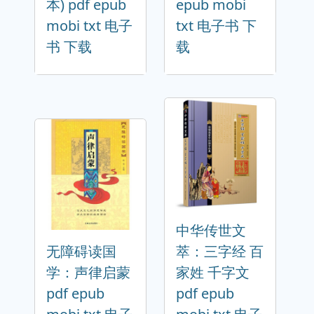
本) pdf epub
epub mobi
mobi txt 电子
txt 电子书 下
书 下载
载
中华传世文
无障碍读国
萃：三字经 百
学：声律启蒙
家姓 千字文
pdf epub
pdf epub