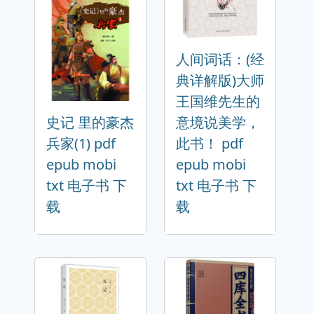
人间词话：(经
典详解版)大师
王国维先生的
史记 里的豪杰
意境说美学，
兵家(1) pdf
此书！ pdf
epub mobi
epub mobi
txt 电子书 下
txt 电子书 下
载
载