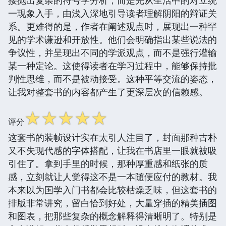
一现象入手，由浅入深地引导读者理解阴阳的辩证关
系。更难得的是，作者在阐述观点时，展现出一种罕
见的学术谦逊和开放性。他们会明确指出某些说法的
争议性，并呈现出不同的学派观点，而不是强行灌输
某一种定论。这使得读者在学习过程中，能够保持批
判性思维，而不是被动接受。这种平等交流的姿态，
让我对整套书的内容都产生了更深层次的信赖感。
☆
☆
☆
☆
☆
评分
这套书的装帧设计实在太引人注目了，封面那种古朴
又不失现代感的字体搭配，让我在书店里一眼就被吸
引住了。拿到手里的时候，那种厚重感和纸张的质
感，立刻就让人觉得这不是一本随便应付的教材。我
本来以为国学入门书都会比较枯燥乏味，但这套书的
排版非常讲究，留白恰到好处，大量穿插的精美插图
和图表，把那些复杂的概念解释得清晰明了。特别是