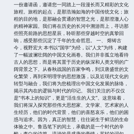
一份邀请函，邀请您一同踏上一段漫长而又精彩的文化
旅程。旅程的起点，是那浩瀚如海的中国传统文化；旅
程的目的地，是那融会贯通的智慧之光，是那澄澈人心
的精神家园。我们将在历史的长河中溯游而上，寻访那
些照亮前路的思想星辰，聆听那些穿越时空的真挚回
响，感受那些沉淀了千年的生命哲思。 一、 熔铸古
今，视野宏大 本书以“国学”为经，以“人文”为纬，构建
了一幅波澜壮阔的中国文化画卷。我们并非孤立地看待
古人的思想，而是将其置于历史的纵深和人类文明的广
阔背景之下。从春秋战国的百家争鸣，到汉唐盛世的文
化繁荣，再到宋明理学的思想激荡，以及近现代文化的
转型与融合，我们将为您梳理出中国文化发展的脉络，
揭示其内在的逻辑与时代的印记。 我们关注的不仅仅
是“书本上的知识”，更是“活生生的人文”。这意味着，
我们将深入探究那些伟大思想家、文学家、艺术家的人
生经历，他们的时代背景，他们的喜怒哀乐，他们的困
惑与追求。因为，真正的智慧，往往诞生于鲜活的生命
体验之中。鲁迅笔下的闰土，承载的是一个时代的辛
酸；李白的诗篇，流淌的是盛唐的豪情；苏轼的词句，