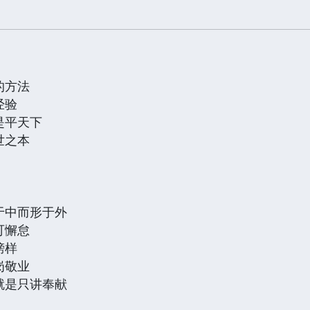
的方法
经验
是平天下
世之本
于中而形于外
可懈怠
榜样
岗敬业
就是只讲奉献