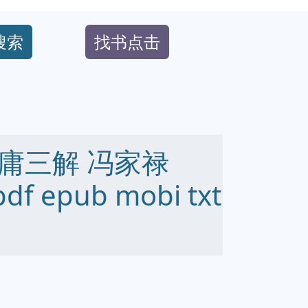
搜索
找书点击
庸三解 冯家禄
df epub mobi txt