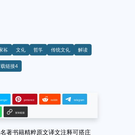
家禄
文化
哲学
传统文化
解读
下载链接4
senger
pinterest
reddit
telegram
复制链接
评名著书籍精粹原文译文注释可搭庄