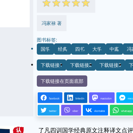
☆
☆
☆
☆
☆
冯家禄 著
图书标签:
国学
经典
四书
大学
中庸
冯
下载链接1
下载链接2
下载链接3
下载链接在页面底部
facebook
linkedin
mastodon
mes
twitter
viber
vkontakte
whatsapp
了凡四训国学经典原文注释译文点