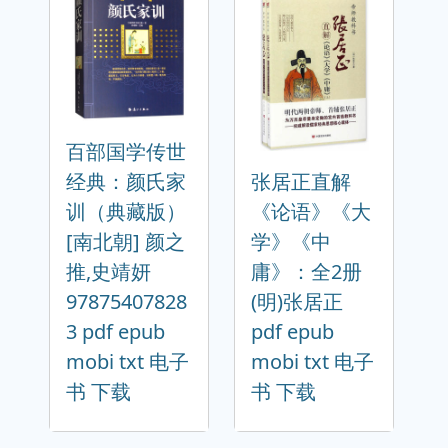
百部国学传世
经典：颜氏家
张居正直解
训（典藏版）
《论语》《大
[南北朝] 颜之
学》《中
推,史靖妍
庸》：全2册
97875407828
(明)张居正
3 pdf epub
pdf epub
mobi txt 电子
mobi txt 电子
书 下载
书 下载