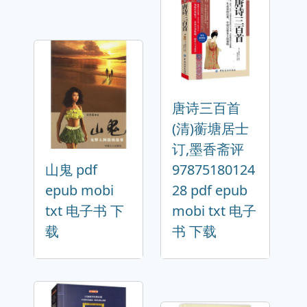
唐诗三百首
(清)蘅塘居士
订,墨香斋评
山鬼 pdf
97875180124
epub mobi
28 pdf epub
txt 电子书 下
mobi txt 电子
载
书 下载