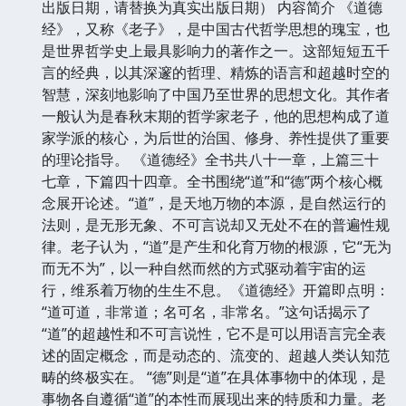
出版日期，请替换为真实出版日期） 内容简介 《道德
经》，又称《老子》，是中国古代哲学思想的瑰宝，也
是世界哲学史上最具影响力的著作之一。这部短短五千
言的经典，以其深邃的哲理、精炼的语言和超越时空的
智慧，深刻地影响了中国乃至世界的思想文化。其作者
一般认为是春秋末期的哲学家老子，他的思想构成了道
家学派的核心，为后世的治国、修身、养性提供了重要
的理论指导。 《道德经》全书共八十一章，上篇三十
七章，下篇四十四章。全书围绕“道”和“德”两个核心概
念展开论述。“道”，是天地万物的本源，是自然运行的
法则，是无形无象、不可言说却又无处不在的普遍性规
律。老子认为，“道”是产生和化育万物的根源，它“无为
而无不为”，以一种自然而然的方式驱动着宇宙的运
行，维系着万物的生生不息。《道德经》开篇即点明：
“道可道，非常道；名可名，非常名。”这句话揭示了
“道”的超越性和不可言说性，它不是可以用语言完全表
述的固定概念，而是动态的、流变的、超越人类认知范
畴的终极实在。 “德”则是“道”在具体事物中的体现，是
事物各自遵循“道”的本性而展现出来的特质和力量。老