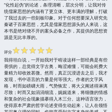
“化性起伪”的论述，条理清晰，层次分明，让我对传
统儒家思想的内涵有了更立体、更丰满的理解，打破
了我过去的一些刻板印象。对于任何想要深入研究先
秦诸子百家思想，尤其是儒家思想源头的人来说，这
本书是绝对绕不开的案头必备之作，其提供的思想资
源是无比丰厚的。
☆
☆
☆
☆
☆
评分
我得坦白说，一开始我对于啃读这样一部经典是有些
畏惧的，总觉得文字古奥，晦涩难懂，可能会耗费大
量精力却收效甚微。然而，真正沉浸进去之后，我才
发现，书中语言的力量是何等强大。作者的文字风
格，时而如磅礴大雨，气势恢宏，将大义阐述得淋漓
尽致；时而又如涓涓细流，娓娓道来，将细微的情感
和复杂的社会现象描摹得入木三分。这种语言张力，
使得原本严肃的哲学论述变得生动起来，让人在领悟
其深奥义理的同时，也能享受到文字本身的美感。不