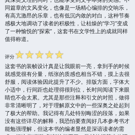
同篇章的文风变化，也像是一场精心编排的交响乐，
有高亢激昂的乐章，也有低沉内敛的对白，这种节奏
感极大地调动了读者的积极性，让枯燥的“学习”变成
了一种愉悦的“探索”，这套书在文学性上的成就同样
值得称道。
☆
☆
☆
☆
☆
评分
这套书的装帧设计真是让我眼前一亮，拿到手的时候
就感觉很有分量，纸张的质感也相当不错，摸上去很
舒服，阅读体验因此提升了不少。排版方面，字体大
小适中，行间距也处理得很到位，长时间阅读下来眼
睛也不会太累。尤其是那些注释和引文的对照，做得
非常清晰明了，对于理解原文中的一些深奥之处起到
了极大的帮助。我记得有几处特别晦涩的段落，如果
没有这些详尽的解释，我恐怕要查阅好几本参考书才
能勉强理解，但这本书的编者显然是深谙读者的需