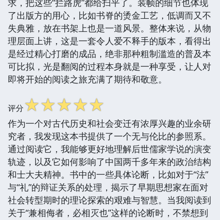
求，把这些“拦路虎”都给扫平了。装帧的细节也体现
了出版方的用心，比如书脊的烫金工艺，低调而又不
失典雅，放在书架上也是一道风景。整体来说，从物
理层面上讲，这是一套令人爱不释手的版本，看得出
是经过精心打磨的成品，绝非那种粗制滥造的普及本
可比拟，光是翻阅的过程本身就是一种享受，让人对
即将开始的阅读之旅充满了期待和敬意。
☆
☆
☆
☆
☆
评分
作为一个对古代历史和社会变迁有浓厚兴趣的业余研
究者，我发现这本书提供了一个无与伦比的参照系。
通过阅读它，我能够更好地理解后世儒家学说的演变
轨迹，以及它如何影响了中国两千多年来的政治结构
和士大夫精神。书中的一些具体论断，比如对于“法”
与“礼”的辩证关系的处理，揭示了早期思想家在面对
社会转型期时的理论探索的艰难与智慧。当我阅读到
关于“兼相侮者，必相灭也”这样的论断时，不禁想到