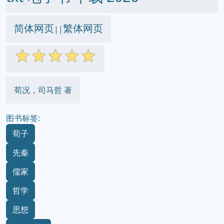
简体网页
繁体网页
||
☆
☆
☆
☆
☆
荀况，司马哲 著
图书标签:
荀子
先秦
儒家
哲学
思想