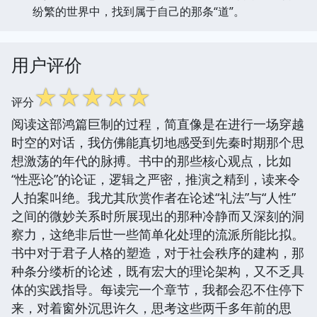
纷繁的世界中，找到属于自己的那条“道”。
用户评价
☆
☆
☆
☆
☆
评分
阅读这部鸿篇巨制的过程，简直像是在进行一场穿越
时空的对话，我仿佛能真切地感受到先秦时期那个思
想激荡的年代的脉搏。书中的那些核心观点，比如
“性恶论”的论证，逻辑之严密，推演之精到，读来令
人拍案叫绝。我尤其欣赏作者在论述“礼法”与“人性”
之间的微妙关系时所展现出的那种冷静而又深刻的洞
察力，这绝非后世一些简单化处理的流派所能比拟。
书中对于君子人格的塑造，对于社会秩序的建构，那
种条分缕析的论述，既有宏大的理论架构，又不乏具
体的实践指导。每读完一个章节，我都会忍不住停下
来，对着窗外沉思许久，思考这些两千多年前的思