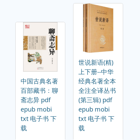
世说新语(精)
上下册--中华
中国古典名著
经典名著全本
百部藏书：聊
全注全译丛书
斋志异 pdf
(第三辑) pdf
epub mobi
epub mobi
txt 电子书 下
txt 电子书 下
载
载