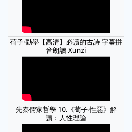
荀子·勸學【高清】必讀的古詩 字幕拼
音朗讀 Xunzi
先秦儒家哲學 10.《荀子‧性惡》解
讀：人性理論