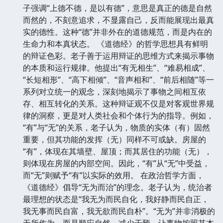
子强调“上德不德，是以有德”，意思是真正的德是自然
而然的，不刻意追求，不显露自己，反而能展现出最真
实的德性。这种“德”并非外在的道德规范，而是内在的
生命力和本真状态。 《道德经》的哲学思想具有鲜明
的辩证色彩。老子善于运用辩证的思维方式来揭示事物
的本质和运行规律。他提出“有无相生”、“难易相成”、
“长短相形”、“高下相倾”、“音声相和”、“前后相随”等一
系列对立统一的观念，深刻地揭示了事物之间相互依
存、相互转化的关系。这种辩证观不仅是对客观世界规
律的洞察，更是对人类社会和个体行为的指导。例如，
“有”与“无”的关系，老子认为，物质的实体（有）固然
重要，但其功能的发挥（无）同样不可或缺。房屋的
“有”，体现在其墙壁、屋顶；而其居住的功能（无），
则体现在房屋的内部空间。因此，“有”从“无”中受益，
而“无”则赋予“有”以实际的效用。 在政治哲学方面，
《道德经》倡导“无为而治”的理念。老子认为，统治者
最理想的状态是“我无为而民自化，我好静而民自正，
我无事而民自富，我无欲而民自朴”。“无为”并非消极的
无所作为，而是顺应自然，减少干预，让事物按照其本