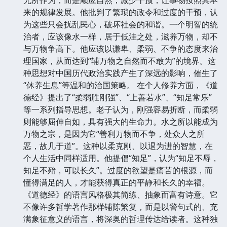
来的规律发展。他批判了繁琐的政令和过度的干预，认
为这些只会扰乱民心，破坏社会的和谐。一个明智的统
治者，应该像水一样，居于低洼之处，滋养万物，却不
与万物争高下。他应该以谦卑、柔弱、不争的态度来治
理国家，从而达到“辅万物之自然而不敢为”的境界。这
种思想对中国历代政治实践产生了深远的影响，催生了
“休养生息”等温和的治国策略。 在个人修养方面，《道
德经》提出了“柔弱胜刚强”、“上善若水”、“知足常乐”
等一系列指导思想。老子认为，刚强容易折断，而柔弱
则能够屈伸自如，具有强大的生命力。水之所以能成为
万物之宗，是因为它“善利万物而不争，处众人之所
恶，故几于道”。这种以柔克刚、以退为进的智慧，在
个人生活中同样适用。他提倡“知足”，认为“知足不辱，
知足不殆，可以长久”。过度的欲望是痛苦的根源，而
懂得满足的人，才能获得真正的平静和长久的幸福。
《道德经》的语言风格极其简练、抽象而富有诗意。它
不像许多哲学著作那样铺陈繁复，而是以警句式的、充
满象征意义的语言，将深奥的哲理传达给读者。这种独