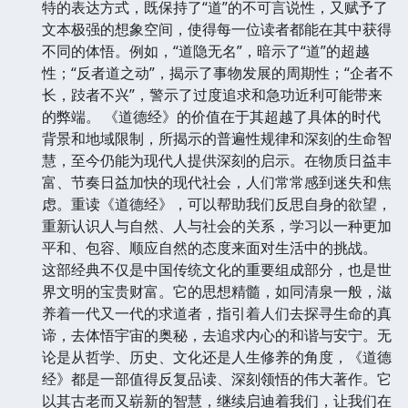
特的表达方式，既保持了“道”的不可言说性，又赋予了
文本极强的想象空间，使得每一位读者都能在其中获得
不同的体悟。例如，“道隐无名”，暗示了“道”的超越
性；“反者道之动”，揭示了事物发展的周期性；“企者不
长，跂者不兴”，警示了过度追求和急功近利可能带来
的弊端。 《道德经》的价值在于其超越了具体的时代
背景和地域限制，所揭示的普遍性规律和深刻的生命智
慧，至今仍能为现代人提供深刻的启示。在物质日益丰
富、节奏日益加快的现代社会，人们常常感到迷失和焦
虑。重读《道德经》，可以帮助我们反思自身的欲望，
重新认识人与自然、人与社会的关系，学习以一种更加
平和、包容、顺应自然的态度来面对生活中的挑战。
这部经典不仅是中国传统文化的重要组成部分，也是世
界文明的宝贵财富。它的思想精髓，如同清泉一般，滋
养着一代又一代的求道者，指引着人们去探寻生命的真
谛，去体悟宇宙的奥秘，去追求内心的和谐与安宁。无
论是从哲学、历史、文化还是人生修养的角度，《道德
经》都是一部值得反复品读、深刻领悟的伟大著作。它
以其古老而又崭新的智慧，继续启迪着我们，让我们在