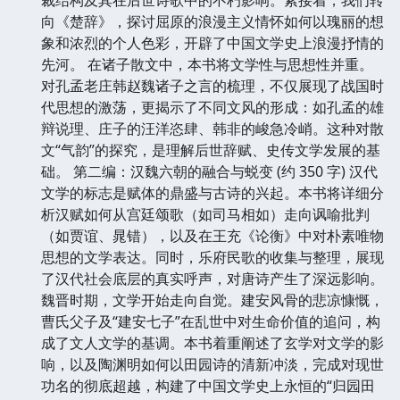
向《楚辞》，探讨屈原的浪漫主义情怀如何以瑰丽的想
象和浓烈的个人色彩，开辟了中国文学史上浪漫抒情的
先河。 在诸子散文中，本书将文学性与思想性并重。
对孔孟老庄韩赵魏诸子之言的梳理，不仅展现了战国时
代思想的激荡，更揭示了不同文风的形成：如孔孟的雄
辩说理、庄子的汪洋恣肆、韩非的峻急冷峭。这种对散
文“气韵”的探究，是理解后世辞赋、史传文学发展的基
础。 第二编：汉魏六朝的融合与蜕变 (约 350 字) 汉代
文学的标志是赋体的鼎盛与古诗的兴起。本书将详细分
析汉赋如何从宫廷颂歌（如司马相如）走向讽喻批判
（如贾谊、晁错），以及在王充《论衡》中对朴素唯物
思想的文学表达。同时，乐府民歌的收集与整理，展现
了汉代社会底层的真实呼声，对唐诗产生了深远影响。
魏晋时期，文学开始走向自觉。建安风骨的悲凉慷慨，
曹氏父子及“建安七子”在乱世中对生命价值的追问，构
成了文人文学的基调。本书着重阐述了玄学对文学的影
响，以及陶渊明如何以田园诗的清新冲淡，完成对现世
功名的彻底超越，构建了中国文学史上永恒的“归园田