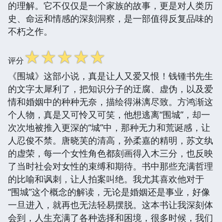
的理解。它不仅仅是一个家族的故事，更是对人类历
史、命运和情感的深刻洞察，是一部值得反复品味的
不朽之作。
☆
☆
☆
☆
☆
评分
《围城》这部小说，真是让人又爱又恨！钱锺书先生
的文字太犀利了，把知识分子的迂腐、虚伪，以及爱
情和婚姻中的种种无奈，描绘得淋漓尽致。方鸿渐这
个人物，真是又可怜又可笑，他想逃离“围城”，却一
次次地被推入更深的“城”中，那种无力和荒诞感，让
人忍俊不禁。唐晓芙的清高，孙柔嘉的精明，苏文纨
的虚荣，每一个女性角色都刻画得入木三分，也反映
了当时社会对女性的束缚和期待。书中那些充满哲理
的比喻和讽刺，让人拍案叫绝。我尤其喜欢他对于
“围城”这个概念的解读，无论是婚姻还是事业，好像
一旦进入，就再也无法轻易摆脱。这本书让我深刻体
会到，人生充满了各种选择和困境，很多时候，我们