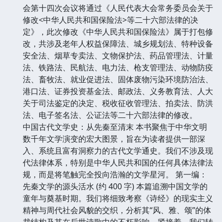
会第十四次会议将通过《人民代表大会常务委员会关于
修改<中华人民共和国保险法>等二十六部法律的决
定》，此次修改《中华人民共和国保险法》属于打包修
改，共涉及老年人权益保障法、城乡规划法、特种设备
安全法、烟草专卖法、文物保护法、药品管理法、计量
法、铁路法、民航法、电力法、枪支管理法、动物防疫
法、畜牧法、就业促进法、固体废物污染环境防治法、
港口法、证券投资基金法、邮政法、义务教育法、人大
关于司法鉴定的决定、税收征收管理法、拍卖法、防洪
法、电子签名法、公证法等二十六部法律的修改。
中国古代文学史：从先秦至清末 本书聚焦于中华文明
数千年文学演变的宏大图景，旨在为读者提供一部深
入、系统且富有洞察力的古代文学通史。我们不涉及现
代法律体系，特别是中华人民共和国的任何具体法律法
规，而是将笔触完全投向浩瀚的文学星河。 第一编：
先秦文学的源头活水 (约 400 字) 本篇追溯中国文学的
童年与奠基时期。我们将细致考察《诗经》的现实主义
精神与周代社会风貌的交织，分析其“风、雅、颂”的体
裁结构及其在后世诗歌中的不朽影响。紧接着，我们转