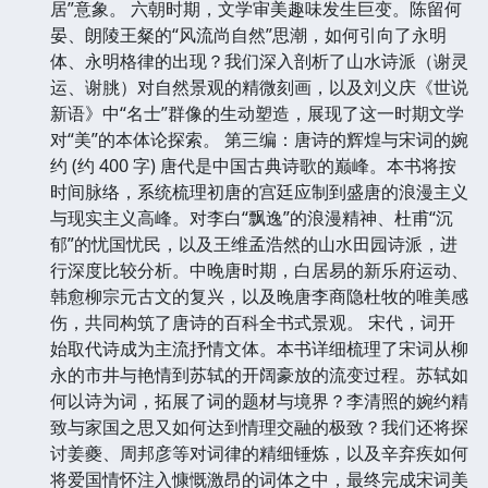
居”意象。 六朝时期，文学审美趣味发生巨变。陈留何
晏、朗陵王粲的“风流尚自然”思潮，如何引向了永明
体、永明格律的出现？我们深入剖析了山水诗派（谢灵
运、谢朓）对自然景观的精微刻画，以及刘义庆《世说
新语》中“名士”群像的生动塑造，展现了这一时期文学
对“美”的本体论探索。 第三编：唐诗的辉煌与宋词的婉
约 (约 400 字) 唐代是中国古典诗歌的巅峰。本书将按
时间脉络，系统梳理初唐的宫廷应制到盛唐的浪漫主义
与现实主义高峰。对李白“飘逸”的浪漫精神、杜甫“沉
郁”的忧国忧民，以及王维孟浩然的山水田园诗派，进
行深度比较分析。中晚唐时期，白居易的新乐府运动、
韩愈柳宗元古文的复兴，以及晚唐李商隐杜牧的唯美感
伤，共同构筑了唐诗的百科全书式景观。 宋代，词开
始取代诗成为主流抒情文体。本书详细梳理了宋词从柳
永的市井与艳情到苏轼的开阔豪放的流变过程。苏轼如
何以诗为词，拓展了词的题材与境界？李清照的婉约精
致与家国之思又如何达到情理交融的极致？我们还将探
讨姜夔、周邦彦等对词律的精细锤炼，以及辛弃疾如何
将爱国情怀注入慷慨激昂的词体之中，最终完成宋词美