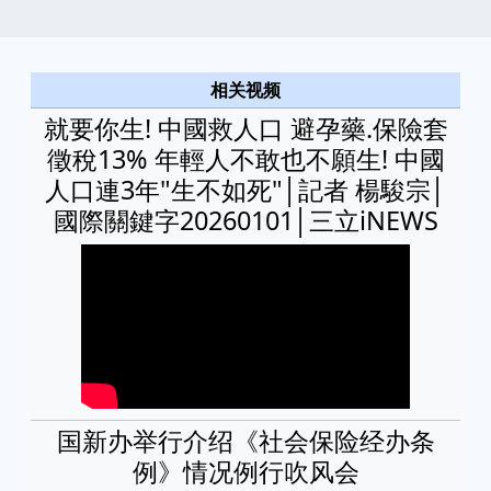
相关视频
就要你生! 中國救人口 避孕藥.保險套
徵稅13% 年輕人不敢也不願生! 中國
人口連3年"生不如死"│記者 楊駿宗│
國際關鍵字20260101│三立iNEWS
国新办举行介绍《社会保险经办条
例》情况例行吹风会