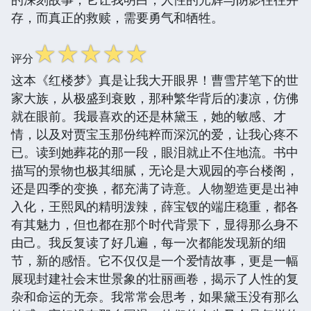
存，而真正的救赎，需要勇气和牺牲。
☆
☆
☆
☆
☆
评分
这本《红楼梦》真是让我大开眼界！曹雪芹笔下的世
家大族，从极盛到衰败，那种繁华背后的凄凉，仿佛
就在眼前。我最喜欢的还是林黛玉，她的敏感、才
情，以及对贾宝玉那份纯粹而深沉的爱，让我心疼不
已。读到她葬花的那一段，眼泪就止不住地流。书中
描写的景物也极其细腻，无论是大观园的亭台楼阁，
还是四季的变换，都充满了诗意。人物塑造更是出神
入化，王熙凤的精明泼辣，薛宝钗的端庄稳重，都各
有其魅力，但也都在那个时代背景下，显得那么身不
由己。我反复读了好几遍，每一次都能发现新的细
节，新的感悟。它不仅仅是一个爱情故事，更是一幅
展现封建社会末世景象的壮丽画卷，揭示了人性的复
杂和命运的无奈。我常常会思考，如果黛玉没有那么