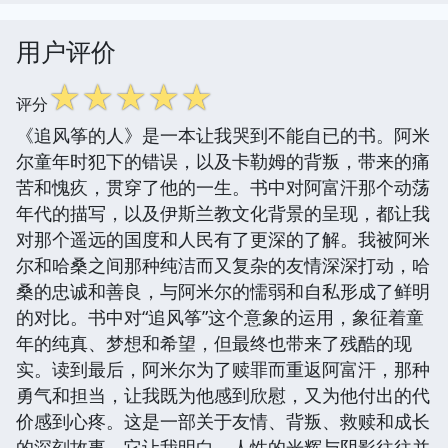
用户评价
☆
☆
☆
☆
☆
评分
《追风筝的人》是一本让我哭到不能自已的书。阿米
尔童年时犯下的错误，以及卡勒姆的背叛，带来的痛
苦和愧疚，贯穿了他的一生。书中对阿富汗那个动荡
年代的描写，以及伊斯兰教文化背景的呈现，都让我
对那个遥远的国度和人民有了更深的了解。我被阿米
尔和哈桑之间那种纯洁而又复杂的友情深深打动，哈
桑的忠诚和善良，与阿米尔的懦弱和自私形成了鲜明
的对比。书中对“追风筝”这个意象的运用，象征着童
年的纯真、梦想和希望，但最终也带来了残酷的现
实。读到最后，阿米尔为了赎罪而重返阿富汗，那种
勇气和担当，让我既为他感到欣慰，又为他付出的代
价感到心疼。这是一部关于友情、背叛、救赎和成长
的深刻故事，它让我明白，人性的光辉与阴影往往并