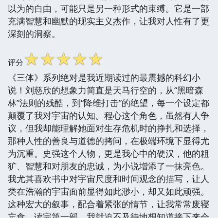
以为的自由，可能只是另一种形式的束缚。它是一部
充满智慧和幽默的现实主义杰作，让我对人性有了更
深刻的洞察。
☆
☆
☆
☆
☆
评分
《三体》系列绝对是我近期读过的最震撼的科幻小
说！刘慈欣的想象力简直是天马行空的，从“黑暗森
林”法则的残酷，到“降维打击”的绝望，每一个设定都
颠覆了我对宇宙的认知。程心这个角色，虽然有人争
议，但我却能理解她面对生存危机时的挣扎和选择，
那种人性的善良与道德的拷问，在极端环境下显得尤
为沉重。史强这个人物，更是我心中的硬汉，他的粗
犷、智慧和对朋友的忠诚，为小说增添了一抹亮色。
我尤其喜欢书中对宇宙尺度和时间观念的描写，让人
类在浩瀚的宇宙面前显得如此渺小，却又如此顽强。
这种宏大的叙事，配合着紧张的情节，让我常常废寝
忘食。读完第一部，我就迫不及待地想知道接下来会