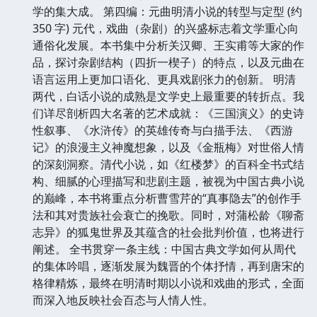
学的集大成。 第四编：元曲明清小说的转型与定型 (约
350 字) 元代，戏曲（杂剧）的兴盛标志着文学重心向
通俗化发展。本书集中分析关汉卿、王实甫等大家的作
品，探讨杂剧结构（四折一楔子）的特点，以及元曲在
语言运用上更加口语化、更具戏剧张力的创新。 明清
两代，白话小说的成熟是文学史上最重要的转折点。我
们详尽剖析四大名著的艺术成就：《三国演义》的史诗
性叙事、《水浒传》的英雄传奇与白描手法、《西游
记》的浪漫主义神魔想象，以及《金瓶梅》对世俗人情
的深刻洞察。清代小说，如《红楼梦》的百科全书式结
构、细腻的心理描写和悲剧主题，被视为中国古典小说
的巅峰，本书将重点分析曹雪芹的“真事隐去”的创作手
法和其对贵族社会衰亡的挽歌。同时，对蒲松龄《聊斋
志异》的狐鬼世界及其蕴含的社会批判价值，也将进行
阐述。 全书贯穿一条主线：中国古典文学如何从周代
的集体吟唱，逐渐发展为魏晋的个体抒情，再到唐宋的
格律精炼，最终在明清时期以小说和戏曲的形式，全面
而深入地反映社会百态与人情人性。