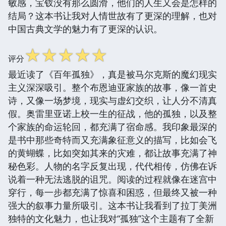
敏感，宝钗没有那么圆滑，他们的人生又会是怎样的
结局？这本书让我对人情世故有了更深的理解，也对
中国古典文学的魅力有了更深的认识。
☆
☆
☆
☆
☆
评分
最近读了《百年孤独》，真是被马尔克斯的魔幻现实
主义深深吸引。整个布恩迪亚家族的故事，像一首史
诗，又像一场梦境，现实与虚幻交织，让人分不清真
假。奥雷里亚诺上校一生的征战，他的孤独，以及整
个家族的命运轮回，都充满了宿命感。我印象最深的
是书中那些奇特而又充满象征意义的描写，比如会飞
的黄蝴蝶，比如突如其来的灾难，都让故事充满了神
秘色彩。人物的名字反复出现，代代相传，仿佛在诉
说着一种无法逃脱的诅咒。阅读的过程就像在迷宫中
穿行，每一步都充满了惊喜和困惑，但最终又被一种
强大的叙事力量所吸引。这本书让我看到了拉丁美洲
独特的文化魅力，也让我对“孤独”这个主题有了全新