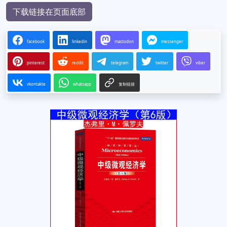
下载链接在页面底部
facebook
linkedin
mastodon
messenger
pinterest
reddit
telegram
twitter
viber
vkontakte
whatsapp
复制链接