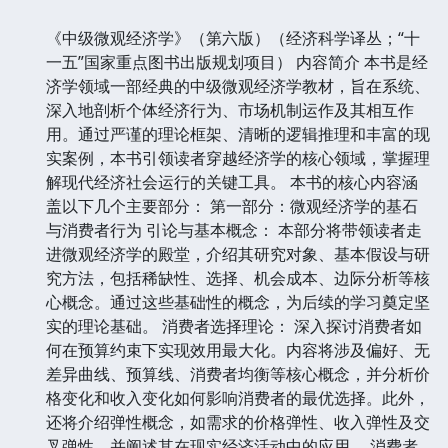
《中级微观经济学》（第六版）（经济科学译丛；“十
一五”国家重点图书出版规划项目） 内容简介 本书是经
济学领域一部经典的中级微观经济学教材，旨在系统、
深入地剖析个体经济行为、市场机制运作及其相互作
用。通过严谨的理论框架、清晰的逻辑推理和丰富的现
实案例，本书引领读者穿越经济学的核心领域，掌握理
解现代经济社会运行的关键工具。 本书的核心内容涵
盖以下几个主要部分： 第一部分：微观经济学的基石
与消费者行为 引论与基本概念： 本部分将带领读者走
进微观经济学的殿堂，介绍其研究对象、基本假设与研
究方法，包括稀缺性、选择、机会成本、边际分析等核
心概念。通过这些基础性的概念，为后续的学习奠定坚
实的理论基础。 消费者选择理论： 深入探讨消费者如
何在预算约束下实现效用最大化。内容将涉及偏好、无
差异曲线、预算线、消费者均衡等核心概念，并分析价
格变化和收入变化如何影响消费者的最优选择。此外，
还将介绍弹性概念，如需求的价格弹性、收入弹性及交
叉弹性，并阐述其在现实经济活动中的应用。 消费者