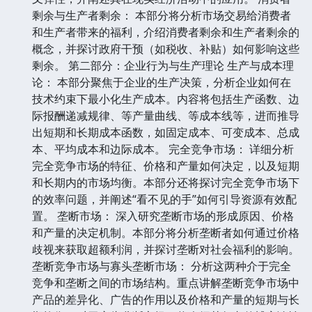
剩余与生产者剩余： 本部分将分析市场交易给消费者
和生产者带来的福利，介绍消费者剩余和生产者剩余的
概念，并探讨政府干预（如税收、补贴）如何影响这些
剩余。 第二部分：企业行为与生产理论 生产与成本理
论： 本部分聚焦于企业的生产决策，分析企业如何在
技术约束下最小化生产成本。内容将包括生产函数、边
际报酬递减规律、等产量曲线、等成本线等，进而推导
出短期和长期成本函数，如固定成本、可变成本、总成
本、平均成本和边际成本。 完全竞争市场： 详细分析
完全竞争市场的特征、价格和产量如何决定，以及短期
和长期内的市场均衡。本部分还将探讨完全竞争市场下
的效率问题，并阐述“看不见的手”如何引导资源有效配
置。 垄断市场： 深入研究垄断市场的形成原因、价格
和产量的决定机制。本部分将分析垄断者如何通过价格
歧视来获取超额利润，并探讨垄断对社会福利的影响。
垄断竞争市场与寡头垄断市场： 分析这两种介于完全
竞争和垄断之间的市场结构。重点讲解垄断竞争市场中
产品的差异化、广告的作用以及价格和产量的短期与长