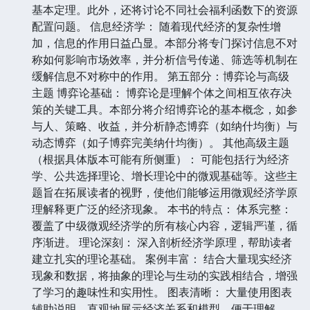
基本定理。此外，还将讨论不同社会福利函数下的资源
配置问题。 信息经济学： 随着现代经济的复杂性增
加，信息的作用日益凸显。本部分将专门探讨信息不对
称如何影响市场效率，并分析信号传递、筛选等机制在
缓解信息不对称中的作用。 第五部分：博弈论与高级
主题 博弈论基础： 博弈论是理解个体之间相互依存决
策的关键工具。本部分将介绍博弈论的基本概念，如参
与人、策略、收益，并分析静态博弈（如纳什均衡）与
动态博弈（如子博弈完美纳什均衡）。 其他高级主题
（根据具体版本可能有所侧重）： 可能包括行为经济
学、公共选择理论、增长理论中的微观基础等。这些主
题旨在拓展读者的视野，使他们能够运用微观经济学原
理解释更广泛的经济现象。 本书的特点： 体系完整：
覆盖了中级微观经济学的所有核心内容，逻辑严谨，循
序渐进。 理论深刻： 深入剖析经济学原理，帮助读者
建立扎实的理论基础。 案例丰富： 结合大量现实经济
现象和数据，将抽象的理论与生动的实践相结合，增强
了学习的趣味性和实用性。 图表清晰： 大量使用图表
辅助说明，直观地展示经济关系和模型，便于理解。