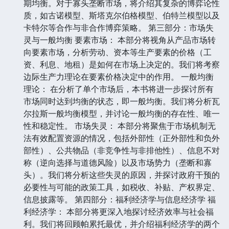
期均衡。对于寡头垄断市场，将介绍其复杂的博弈论性
质，如古诺模型、斯塔克尔伯格模型、伯特兰模型以及
卡特尔等合作与非合作博弈策略。 第三部分：市场失
灵与一般均衡 要素市场： 本部分将视角从产品市场转
向要素市场，分析劳动、资本等生产要素的价格（工
资、利息、地租）是如何在市场上决定的。我们将考察
边际生产力理论在要素价格决定中的作用。 一般均衡
理论： 在分析了单个市场后，本书将进一步探讨所有
市场同时达到均衡的状态，即一般均衡。我们将分析瓦
尔拉斯一般均衡模型，并讨论一般均衡的存在性、唯一
性和稳定性。 市场失灵： 本部分将聚焦于市场机制无
法有效配置资源的情况，包括外部性（正外部性和负外
部性）、公共物品（非竞争性与非排他性）、信息不对
称（逆向选择与道德风险）以及市场势力（垄断和寡
头）。我们将分析这些失灵的原因，并探讨政府干预的
必要性与可能的政策工具，如税收、补贴、产权界定、
信息披露等。 第四部分：福利经济学与信息经济学 福
利经济学： 本部分将更深入地探讨经济效率与社会福
利。我们将回顾帕累托最优，并介绍福利经济学的两个