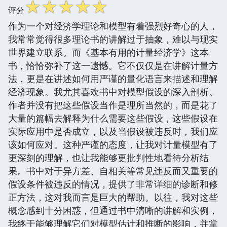
☆
☆
☆
☆
☆
评分
作为一个对经济学理论和模型有着强烈好奇心的人，
我常常觉得很多理论书的讲解过于抽象，难以与现实
世界建立联系。而《基本有用的计量经济学》这本
书，恰恰弥补了这一遗憾。它不仅仅是在讲解计量方
法，更是在讲述如何用严谨的量化语言来描述和理解
经济现象。我尤其喜欢书中对模型假设的深入剖析。
作者并没有把这些假设当作是理所当然的，而是花了
大量的篇幅去解释为什么需要这些假设，这些假设在
实际应用中是否成立，以及当假设被违反时，我们应
该如何应对。这种严谨的态度，让我对计量模型有了
更深刻的理解，也让我能够更批判性地看待分析结
果。书中对于异方差、自相关等常见违反而又重要的
假设条件被违反的情况，提供了非常详细的诊断和修
正方法，这对我而言是巨大的帮助。以往，我对这些
概念感到十分困惑，但通过书中清晰的讲解和实例，
我终于能够理解它们对模型估计和推断的影响，并掌