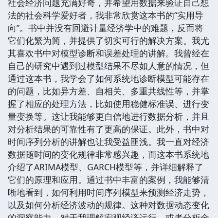
社会经济问题充满好奇，并希望用数据来验证自己想
法的社会科学爱好者，我非常欣赏这本书的“实用导
向”。书中并没有回避计量经济学中的难题，反而将
它们化繁为简，并提供了切实可行的解决方案。我尤
其喜欢书中对模型诊断和误差处理的讲解。我曾经在
自己的研究中遇到过模型结果不尽如人意的情况，但
通过这本书，我学会了如何系统地诊断模型可能存在
的问题，比如异方差、自相关、多重共线性等，并掌
握了相应的处理方法，比如使用稳健标准误、进行变
量变换等。这让我能够更自信地进行数据分析，并且
对分析结果的可靠性有了更高的保证。此外，书中对
时间序列分析的讲解也让我受益匪浅。我一直对经济
数据随时间的变化规律非常感兴趣，而这本书系统地
介绍了ARIMA模型、GARCH模型等，并详细解释了
它们的原理和应用。通过书中丰富的案例，我能够清
晰地看到，如何利用时间序列模型来预测经济走势，
以及如何分析经济波动的规律。这种对数据动态变化
的洞察能力，对于我理解宏观经济运行，或者分析金