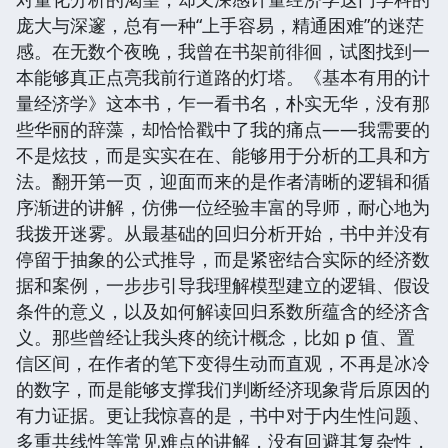
庞大与深邃，总有一种“上手容易，精通困难”的迷茫
感。在无数个夜晚，我曾在书架前徘徊，试图找到一
本能够真正点亮我前行道路的灯塔。《基本有用的计
量经济学》这本书，乍一看书名，朴实无华，没有那
些华丽的辞藻，却恰恰戳中了我的痛点——我需要的
不是炫技，而是实实在在、能够用于分析的工具和方
法。翻开第一页，迎面而来的是作者清晰的逻辑和循
序渐进的讲解，仿佛一位经验丰富的导师，耐心地为
我拨开迷雾。从最基础的回归分析开始，书中并没有
停留于抽象的公式推导，而是紧密结合实际的经济数
据和案例，一步步引导我理解模型建立的逻辑、假设
条件的意义，以及如何解读回归系数所蕴含的经济含
义。那些曾经让我头疼的统计概念，比如 p 值、置
信区间，在作者的笔下变得生动而直观，不再是冰冷
的数字，而是能够支撑我们判断经济现象背后原因的
有力证据。更让我惊喜的是，书中对于内生性问题、
多重共线性等常见难点的讲解，没有回避其复杂性，