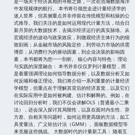
是一场关于经济真相的寻根之旅，一次在浩瀚数据海洋
中发现规律的航行。 本书将引领您走进计量经济学的
迷人世界，但其侧重点并非停留在传统模型和枯燥的公
式推导。我们关注的是如何运用现代计量方法，结合日
新月异的大数据技术，去揭示经济运行的真实脉络。从
宏观经济的波动与政策效应，到微观经济主体行为的细
致刻画；从金融市场的风险定价，到劳动力市场的供需
博弈；从消费行为的驱动因素，到企业决策的影响因
素，本书都将为您一一剖析。 核心内容与特色： 理论
与实践的深度融合： 本书并非仅仅罗列计量模型，而
是着重强调理论如何指导数据分析，以及数据分析又如
何反哺和修正理论。我们将介绍一系列重要的计量经济
学模型，但重点在于理解其背后的经济直觉，以及它们
在实际应用中是如何被构建、估计和解释的。例如，在
讨论回归分析时，我们不仅会讲解OLS（普通最小二乘
法），还会深入探讨其局限性，以及在面对内生性、异
方差、自相关等问题时，如何运用更高级的方法，如工
具变量法、广义矩估计法（GMM）、面板数据模型等
来克服这些挑战。 大数据时代的计量新工具： 随着互