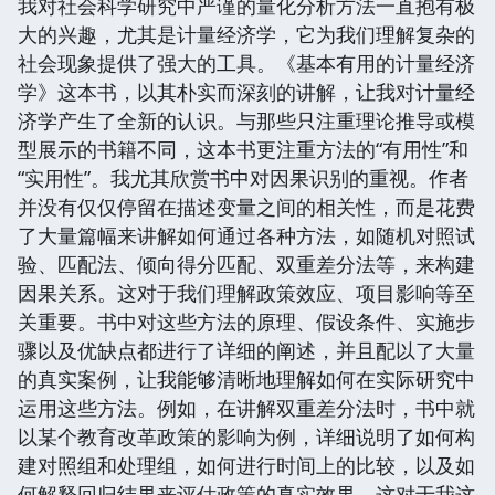
我对社会科学研究中严谨的量化分析方法一直抱有极
大的兴趣，尤其是计量经济学，它为我们理解复杂的
社会现象提供了强大的工具。《基本有用的计量经济
学》这本书，以其朴实而深刻的讲解，让我对计量经
济学产生了全新的认识。与那些只注重理论推导或模
型展示的书籍不同，这本书更注重方法的“有用性”和
“实用性”。我尤其欣赏书中对因果识别的重视。作者
并没有仅仅停留在描述变量之间的相关性，而是花费
了大量篇幅来讲解如何通过各种方法，如随机对照试
验、匹配法、倾向得分匹配、双重差分法等，来构建
因果关系。这对于我们理解政策效应、项目影响等至
关重要。书中对这些方法的原理、假设条件、实施步
骤以及优缺点都进行了详细的阐述，并且配以了大量
的真实案例，让我能够清晰地理解如何在实际研究中
运用这些方法。例如，在讲解双重差分法时，书中就
以某个教育改革政策的影响为例，详细说明了如何构
建对照组和处理组，如何进行时间上的比较，以及如
何解释回归结果来评估政策的真实效果。这对于我这