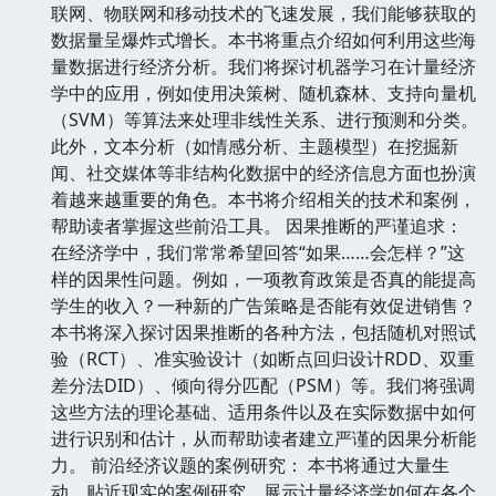
联网、物联网和移动技术的飞速发展，我们能够获取的
数据量呈爆炸式增长。本书将重点介绍如何利用这些海
量数据进行经济分析。我们将探讨机器学习在计量经济
学中的应用，例如使用决策树、随机森林、支持向量机
（SVM）等算法来处理非线性关系、进行预测和分类。
此外，文本分析（如情感分析、主题模型）在挖掘新
闻、社交媒体等非结构化数据中的经济信息方面也扮演
着越来越重要的角色。本书将介绍相关的技术和案例，
帮助读者掌握这些前沿工具。 因果推断的严谨追求：
在经济学中，我们常常希望回答“如果……会怎样？”这
样的因果性问题。例如，一项教育政策是否真的能提高
学生的收入？一种新的广告策略是否能有效促进销售？
本书将深入探讨因果推断的各种方法，包括随机对照试
验（RCT）、准实验设计（如断点回归设计RDD、双重
差分法DID）、倾向得分匹配（PSM）等。我们将强调
这些方法的理论基础、适用条件以及在实际数据中如何
进行识别和估计，从而帮助读者建立严谨的因果分析能
力。 前沿经济议题的案例研究： 本书将通过大量生
动、贴近现实的案例研究，展示计量经济学如何在各个