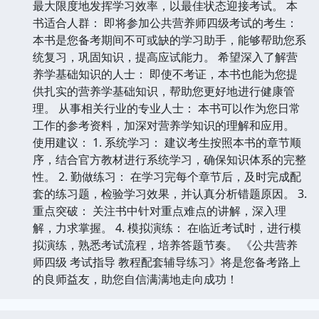
最大限度地发挥学习效率，以最佳状态迎接考试。 本
书适合人群： 即将参加公共营养师四级考试的考生：
本书是您备考期间不可或缺的学习助手，能够帮助您系
统复习，巩固知识，提高应试能力。 希望深入了解营
养学基础知识的人士： 即使不考证，本书也能为您提
供扎实的营养学基础知识，帮助您更好地进行健康管
理。 从事相关行业的专业人士： 本书可以作为您日常
工作的参考资料，加深对营养学知识的理解和应用。
使用建议： 1. 系统学习： 建议考生按照本书的章节顺
序，结合官方教材进行系统学习，确保知识体系的完整
性。 2. 勤做练习： 在学习完每个章节后，及时完成配
套的练习题，检验学习效果，并认真分析错题原因。 3.
重点突破： 关注书中针对重点难点的讲解，深入理
解，力求掌握。 4. 模拟演练： 在临近考试时，进行模
拟演练，熟悉考试流程，培养答题节奏。 《公共营养
师四级 考试指导 教程配套辅导练习》将是您备考路上
的良师益友，助您自信满满地走向成功！