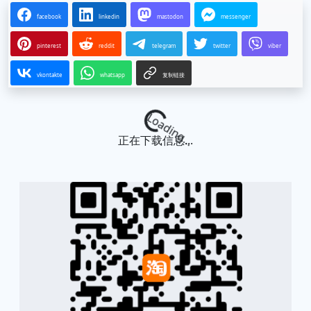
facebook
linkedin
mastodon
messenger
pinterest
reddit
telegram
twitter
viber
vkontakte
whatsapp
复制链接
Loading...
正在下载信息...