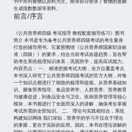
书中所列食物以原料为主。附录部分收录了食物的血糖
生成指数数据等资料。
前言/序言
《公共营养师四级 考试指导 教程配套辅导练习》图书
简介 本书是专为备考公共营养师四级考试的考生量身
打造的辅导用书。它紧密围绕《公共营养师国家职业标
准（四级）》的要求，结合当前考试命题趋势，旨在帮
助考生系统梳理知识体系，巩固所学，提高应试能力。
内容亮点： 一、 精准把握考试大纲，全方位覆盖考点
本书深入研究了公共营养师四级考试的官方大纲，对每
一个知识点都进行了细致的梳理和提炼。从营养基础知
识、膳食营养指导、食品营养学、人群营养、营养教育
与健康促进，到食品安全与卫生、疾病营养管理等核心
模块，本书都进行了全面而深入的讲解，确保考生掌握
考试所需的全部知识。 二、 理论与实践相结合，系统
构建知识网络 我们深知，营养学的学习不仅在于理论
的掌握，更在于实际的应用。因此，本书在理论讲解的
同时，注重理论与实践的结合。通过案例分析、场景模