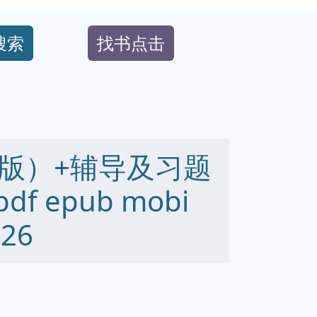
搜索
找书点击
版）+辅导及习题
 epub mobi
26