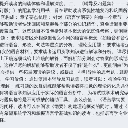
提升读者的阅读体验和理解深度。 二、 《辅导及习题集》—— 
订版）》的配套学习用书，旨在帮助读者系统性地复习和巩固所
内容构成： 章节要点梳理： 针对《语言学纲要》的每一个章节
够帮助读者快速回顾和掌握每个部分的知识精华，避免遗漏重要信
覆盖面广。这些题目不仅包括对基本概念的记忆性考察，更侧重
析题： 要求读者区分相似但含义不同的语言学概念（如语音和音位
进行语音、形态、句法等层次的分析。 理论应用题： 要求读者
供真实的语言材料，要求读者运用所学知识进行解读和分析。 详尽
出正确选项或给出准确的解答，而解析部分则会对答案的形成过
。这种详尽的解析能够帮助读者不仅了解“是什么”，更能明白“为
容会提供一些拓展阅读的建议，或提出一些引导性的思考题，鼓
。 学习价值： 通过使用本辅导及习题集，读者可以： 检验学习
深理解： 练习题的反复训练能够帮助读者将抽象的理论内化为具体
何将语言学知识应用于实际的语言分析中。 为考试或学术研究做
习题集都将是不可或缺的辅助工具。 套装价值： 《语言学纲要
习闭环。读者可以在阅读《纲要》构建理论框架的同时，通过《
有希望系统学习和掌握语言学基础知识的读者，包括语言学专业
择。