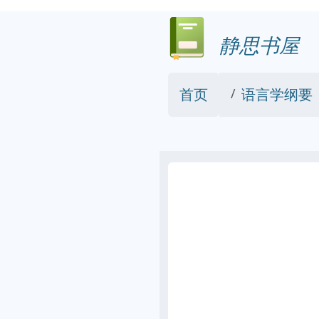
静思书屋
首页
语言学纲要