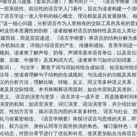
+辅导及习题集（套装共2册）》图书简介 一、 《语言学纲要（
一部系统性、前沿性的语言学入门著作，旨在为读者构建一个清
了语言学这一迷人学科的核心概念、理论框架及其发展脉络。 核
言”这一核心问题，分析语言作为人类独有的交际工具所具有的
对这些本质属性的剖析，读者能够对语言的独特性及其在人类社
一蹴而就，而是层层递进。《语言学纲要》将语言的结构分解为多
工作机制出发，详细介绍语音的产生、传播和感知。音系学则进
规则。读者将了解声母、韵母、声调等基本语音单位，以及音位组
缀、后缀、中缀等）及其构词方式。读者将学习如何识别词素，
新词）。 句法学： 聚焦于词与词如何组合成短语、短语如何组
法等，使读者理解句子结构的生成规则、句法成分的功能及其相互
义的分析方法，理解比喻、转喻、反义、同义等多种语义关系，以
者及其交际情境。本书将阐释语用原则，如合作原则及其准则，
意义。 语言的演变与变异： 语言并非一成不变，而是随着时间
演变的机制，如语音演变、词汇演变、语法演变等，并介绍比较
言、性别方言等，揭示语言内部的丰富多样性。 语言与社会、思
化习俗紧密相连。《语言学纲要》将探讨语言与思维的关系，即
往、权力运作、身份认同等方面所扮演的角色。 修订版特色： 
论动态，对部分章节进行了优化和补充，使其更加贴合当前语言