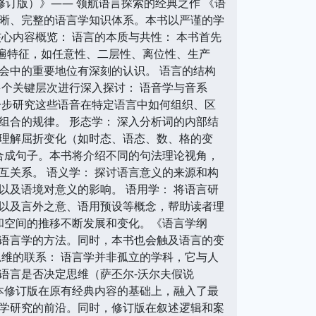
修订版）》—— 领航语言探索的经典之作 《语
晰、完整的语言学知识体系。本书以严谨的学
心内容概览： 语言的本质与共性： 本书首先
普遍特征，如任意性、二层性、离位性、生产
会中的重要地位有深刻的认识。 语言的结构
个关键层次进行深入探讨： 语音学与音系
一步研究这些语音在特定语言中如何组织、区
合的规律。 形态学： 深入分析词的内部结
理解屈折变化（如时态、语态、数、格的变
合成句子。本书将介绍不同的句法理论视角，
关系。 语义学： 探讨语言意义的来源和构
及语境对意义的影响。 语用学： 将语言研
以及言外之意、语用预设等概念，帮助读者理
和空间的推移不断发展和变化。《语言学纲
语言学的方法。同时，本书也会触及语言的变
维的联系： 语言学并非孤立的学科，它与人
语言是否决定思维（萨丕尔-沃尔夫假说
本修订版在原有经典内容的基础上，融入了最
学研究的前沿。同时，修订版在叙述逻辑和案