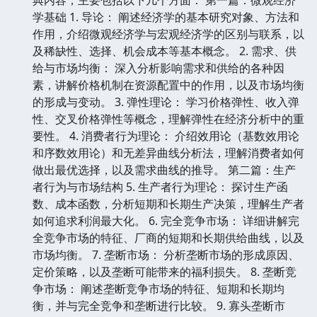
学基础 1. 导论： 阐述经济学的基本研究对象、方法和
作用，介绍微观经济学与宏观经济学的区别与联系，以
及稀缺性、选择、机会成本等基本概念。 2. 需求、供
给与市场均衡： 深入分析影响需求和供给的各种因
素，讲解价格机制在资源配置中的作用，以及市场均衡
的形成与变动。 3. 弹性理论： 学习价格弹性、收入弹
性、交叉价格弹性等概念，理解弹性在经济分析中的重
要性。 4. 消费者行为理论： 介绍效用论（基数效用论
和序数效用论）和无差异曲线分析法，理解消费者如何
做出最优选择，以及需求曲线的推导。 第二篇：生产
者行为与市场结构 5. 生产者行为理论： 探讨生产函
数、成本函数，分析短期和长期生产决策，理解生产者
如何追求利润最大化。 6. 完全竞争市场： 详细讲解完
全竞争市场的特征、厂商的短期和长期供给曲线，以及
市场均衡。 7. 垄断市场： 分析垄断市场的形成原因、
定价策略，以及垄断可能带来的福利损失。 8. 垄断竞
争市场： 阐述垄断竞争市场的特征、短期和长期均
衡，并与完全竞争和垄断进行比较。 9. 寡头垄断市