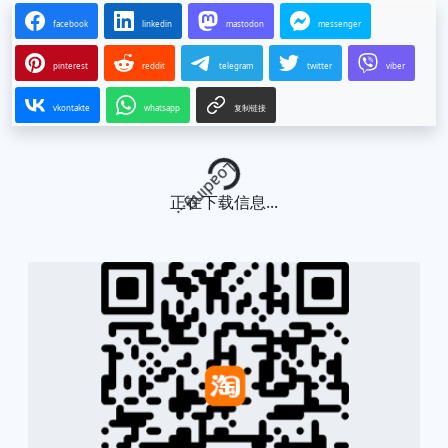
facebook
linkedin
mastodon
messenger
pinterest
reddit
telegram
twitter
viber
vkontakte
whatsapp
复制链接
Loading...
正在下载信息...