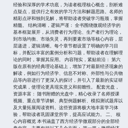
经验和深厚的学术功底，为读者梳理核心概念，剖析难
点疑点，提供行之有效的学习方法和解题思路。名师的
精彩点评和独到见解，将帮助读者突破学习瓶颈，掌握
精髓。 结构清晰，逻辑严谨： 全书围绕微观经济学的
基本框架展开，从消费者行为理论、生产者行为理论，
到市场均衡、市场失灵，再到要素市场等核心内容，层
层递进，逻辑清晰。每个章节都设置了明确的学习目
标，并配以丰富的案例分析和习题，帮助读者在理解理
论的同时，掌握其应用。 内容翔实，紧贴前沿： 第六
版在原有的经典理论基础上，增加了对最新经济现象的
解读，例如行为经济学、信息不对称、外部性与公共物
品等内容进行了更深入的探讨，并引入了最新的实证研
究成果，使理论更具现实意义和前瞻性。 配套光盘，
资源丰富： 随书附赠的光盘中，精心收录了名师授课
视频、重点章节讲解、典型例题解析、模拟测试题库以
及大量拓展阅读资料。这些资源将极大地丰富学习体
验，帮助读者巩固课堂所学，提高应试能力。 二、 核
心内容概览 本书涵盖了西方经济学微观部分的全部经
典内容，主要包括以下几个方面： 第一篇：微观经济