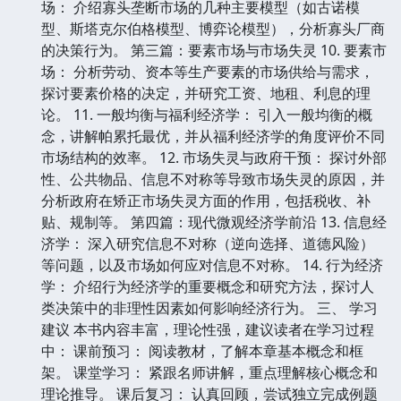
场： 介绍寡头垄断市场的几种主要模型（如古诺模
型、斯塔克尔伯格模型、博弈论模型），分析寡头厂商
的决策行为。 第三篇：要素市场与市场失灵 10. 要素市
场： 分析劳动、资本等生产要素的市场供给与需求，
探讨要素价格的决定，并研究工资、地租、利息的理
论。 11. 一般均衡与福利经济学： 引入一般均衡的概
念，讲解帕累托最优，并从福利经济学的角度评价不同
市场结构的效率。 12. 市场失灵与政府干预： 探讨外部
性、公共物品、信息不对称等导致市场失灵的原因，并
分析政府在矫正市场失灵方面的作用，包括税收、补
贴、规制等。 第四篇：现代微观经济学前沿 13. 信息经
济学： 深入研究信息不对称（逆向选择、道德风险）
等问题，以及市场如何应对信息不对称。 14. 行为经济
学： 介绍行为经济学的重要概念和研究方法，探讨人
类决策中的非理性因素如何影响经济行为。 三、 学习
建议 本书内容丰富，理论性强，建议读者在学习过程
中： 课前预习： 阅读教材，了解本章基本概念和框
架。 课堂学习： 紧跟名师讲解，重点理解核心概念和
理论推导。 课后复习： 认真回顾，尝试独立完成例题