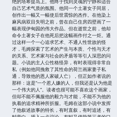
绝的塔希提岛上。他终于找到灵魂的宁静和适合
自己艺术气质的氛围。他同一个土著女子同居，
创作出一幅又一幅使后世震惊的杰作。在他染上
麻风病双目失明之前，曾在自己住房四壁画了一
幅表现伊甸园的伟大作品。但在逝世之前，他却
命令土著女子在他死后把这幅画作付之一炬。通
过这样一个一心追求艺术、不通人性世故的怪
才，毛姆探索了艺术的产生与本质、个性与天才
的关系、艺术家与社会的矛盾等等引人深思的问
题。小说的主人公性格怪异，有时表现得非常自
私（例如他同挽救了其性命的荷兰画家妻子私
通，导致他的恩人家破人亡），但正如作者说的
那样：这是“一个惹人嫌的人，但我还是认为他是
一个伟大的人”。读者也很可能不喜欢这个画家，
但却不能不佩服他的毅力与才能，不能不为他的
执着的追求精神所折服。毛姆在这部小说中发挥
了他叙述故事的特长，有时直叙，有时追述，有
时旁白，插入一点议论，有时又借助第三者的口