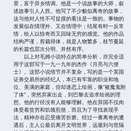
景，富于异乡情调。他是一个说故事的大师，叙
述故事引人人胜。他写了不少貌似离奇的故事，
这与他对人性不可捉摸的看法是一致的。事物的
发展似在情理外、又在情理中；结尾有时一反常
情，给人以惊奇而又回味无穷的感觉。他的作品
结构严谨，剪裁得体，就是人物繁多，枝节蔓延
的长篇也层次分明、井然有序。
以上对毛姆小说特点的简单分析，亦完全适
用于这部写于一九一九年的杰作《月亮与六便
士》。这部小说情节并不复杂，写的是一个英国
证券交易所的经纪人，本已有牢靠的职业和地
位、美满的家庭，但却迷恋上绘画，像“被魔鬼附
了体”，突然弃家出走，到巴黎去追求绘画的理
想。他的行径没有人能够理解。他在异国不仅肉
体受着贫穷和饥饿煎熬，而且为了寻找表现手
法，精神亦在忍受痛苦折磨。经过一番离奇的遭
遇后，主人公最后离开文明世界，远遁到与世隔