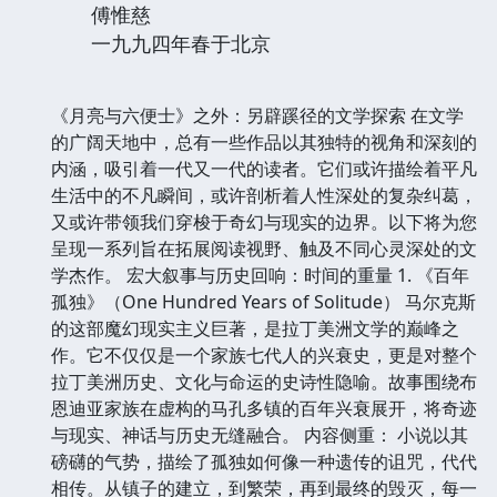
傅惟慈
一九九四年春于北京
《月亮与六便士》之外：另辟蹊径的文学探索 在文学
的广阔天地中，总有一些作品以其独特的视角和深刻的
内涵，吸引着一代又一代的读者。它们或许描绘着平凡
生活中的不凡瞬间，或许剖析着人性深处的复杂纠葛，
又或许带领我们穿梭于奇幻与现实的边界。以下将为您
呈现一系列旨在拓展阅读视野、触及不同心灵深处的文
学杰作。 宏大叙事与历史回响：时间的重量 1. 《百年
孤独》（One Hundred Years of Solitude） 马尔克斯
的这部魔幻现实主义巨著，是拉丁美洲文学的巅峰之
作。它不仅仅是一个家族七代人的兴衰史，更是对整个
拉丁美洲历史、文化与命运的史诗性隐喻。故事围绕布
恩迪亚家族在虚构的马孔多镇的百年兴衰展开，将奇迹
与现实、神话与历史无缝融合。 内容侧重： 小说以其
磅礴的气势，描绘了孤独如何像一种遗传的诅咒，代代
相传。从镇子的建立，到繁荣，再到最终的毁灭，每一