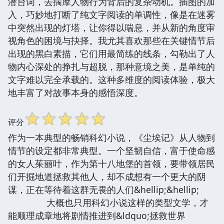
潜台词，去揣摩人物行为背后的复杂动机。插图的加
入，巧妙地打断了纯文字阅读的单调性，像是在迷雾
中突然出现的灯塔，让你得以喘息，并从新的角度审
视角色的困境与抉择。我尤其喜欢那些在关键情节后
出现的黑白素描，它们用最简练的线条，勾勒出了人
物内心深处的挣扎与超脱，那种意境之美，是单纯的
文字难以完全承载的。这种多维度的阅读体验，极大
地丰富了对故事本身的感悟深度。
☆
☆
☆
☆
☆
评分
作为一本典型的畅销科幻小说，《尘埃记》从人物到
情节的设定都非常典型。一个坚韧自信，富于使命感
的女人茱丽叶，作为第十八地堡的首领，要带领居民
们开掘地道拯救其他人，却不成想有一个更大的阴
谋，正在等待着这群无畏的人们&hellip;&hellip;
大概也只用科幻小说这样的类型文学，才
能顺理成章地将剧情推进到&ldquo;拯救世界