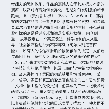
考能力的恐怖体系。作品的震撼力在于其对权力本质的
洞察，以及对语言如何被异化、思想如何被驯服的精准
刻画。 6. 《美丽新世界》（Brave New World） 赫胥
黎的这部作品与《一九八四》形成有趣的对照：如果说
奥威尔恐惧的是通过痛苦和恐惧实现的控制，那么赫胥
黎担忧的则是通过享乐和满足实现的奴役。 内容侧
重： 故事设定在一个高度发达、科学控制的未来世
界，社会被严格划分为不同等级（阿尔法到厄普西
隆），所有人的命运在胚胎阶段便被预先决定。人们通
过基因工程、条件反射训练和普及的娱乐药物“唆麻”
（Soma）来维持绝对的稳定和幸福感。这部作品探讨
了科技进步的伦理困境，以及“自由”与“幸福”之间的权
衡。当人类拥有了无限的物质满足和情感麻痹时，艺
术、哲学、家庭和真正的爱是否也随之消亡？它对消费
主义和生物工程的尖锐批判，使其成为二十世纪最及时
的警示录之一。 东方智慧的凝练：对人性的细腻体察
7. 《雪国》（Snow Country） 川端康成的这部小说，
以其极简的笔触和浓郁的日式美学，描绘了一种哀而不
伤的爱情悲剧。 内容侧重： 故事围绕着东京的富有