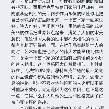
家，可是由于所见过多，却使我们感到他的绘画
有些乏味。而那位克里特岛画家的作品却有一种
肉欲和悲剧性的美，仿佛作为永恒的牺牲似地把
自己灵魂的秘密呈献出来。一个艺术家一画家也
好，诗人也好，音乐家也好，用他的崇高的或者
美丽的作品把世界装点起来，满足了人们的审美
意识，但这也同人类的性本能不无相似的地方，
都有其粗野狂暴的一面。在把作品奉献给世人的
同时，艺术家也把他个人的伟大才能呈现到你眼
前。探索一个艺术家的秘密颇有些阅读侦探小说
的迷人劲儿。这个奥秘同大自然极相似，其妙处
就在于无法找到答案。思特里克兰德的最不足道
的作品也使你模糊看到他的奇特、复杂、受着折
磨的性格；那些不喜欢他的绘画的人之所以不能
对他漠不关心，肯定是因为这个原因。也正是这
一点，使得那么多人对他的生活和性格充满了好
奇心和浓厚的兴趣。
直到思特里克兰德去世四年以后，莫利斯·胥