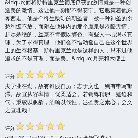
&ldquo;而将斯特里克兰彻底俘获的激情就是一种创
造美的激情。这让他一刻都不得安宁。它驱策着他东
奔西走。他是个终生跋涉的朝圣者，被一种神圣的乡
愁纠缠不放，而附在他体内的那个魔鬼是冷酷无情、
赶尽杀绝的，丝毫不肯假以辞色。有些人一心渴求真
理，为了求得真理，他们会不惜动摇自己在这个世界
上的生存根基。斯特里克兰就是这样的人，只不过他
追求的不是真理，而是美。&rdquo;月亮和六便士
☆
☆
☆
☆
☆
评分
夫学业在勤，故有锥股自厉；志于文也，则有申写郁
滞。故宜从容率情，优柔适会。若销铄精胆，蹙迫和
气，秉牍以驱龄，洒翰以伐性，岂圣贤之素心，会文
之直理哉！
☆
☆
☆
☆
☆
评分
o(#￣▽￣)==O))￣0￣&quot;)o 金钢飞拳~!!