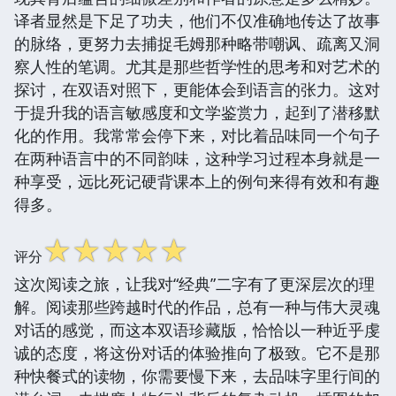
译者显然是下足了功夫，他们不仅准确地传达了故事
的脉络，更努力去捕捉毛姆那种略带嘲讽、疏离又洞
察人性的笔调。尤其是那些哲学性的思考和对艺术的
探讨，在双语对照下，更能体会到语言的张力。这对
于提升我的语言敏感度和文学鉴赏力，起到了潜移默
化的作用。我常常会停下来，对比着品味同一个句子
在两种语言中的不同韵味，这种学习过程本身就是一
种享受，远比死记硬背课本上的例句来得有效和有趣
得多。
☆
☆
☆
☆
☆
评分
这次阅读之旅，让我对“经典”二字有了更深层次的理
解。阅读那些跨越时代的作品，总有一种与伟大灵魂
对话的感觉，而这本双语珍藏版，恰恰以一种近乎虔
诚的态度，将这份对话的体验推向了极致。它不是那
种快餐式的读物，你需要慢下来，去品味字里行间的