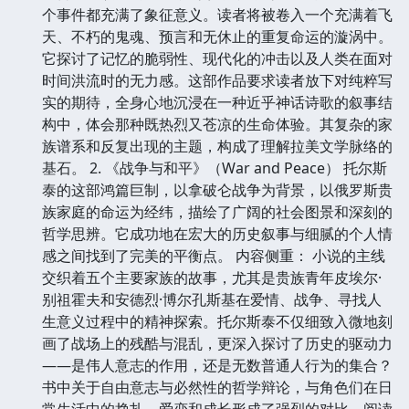
个事件都充满了象征意义。读者将被卷入一个充满着飞
天、不朽的鬼魂、预言和无休止的重复命运的漩涡中。
它探讨了记忆的脆弱性、现代化的冲击以及人类在面对
时间洪流时的无力感。这部作品要求读者放下对纯粹写
实的期待，全身心地沉浸在一种近乎神话诗歌的叙事结
构中，体会那种既热烈又苍凉的生命体验。其复杂的家
族谱系和反复出现的主题，构成了理解拉美文学脉络的
基石。 2. 《战争与和平》（War and Peace） 托尔斯
泰的这部鸿篇巨制，以拿破仑战争为背景，以俄罗斯贵
族家庭的命运为经纬，描绘了广阔的社会图景和深刻的
哲学思辨。它成功地在宏大的历史叙事与细腻的个人情
感之间找到了完美的平衡点。 内容侧重： 小说的主线
交织着五个主要家族的故事，尤其是贵族青年皮埃尔·
别祖霍夫和安德烈·博尔孔斯基在爱情、战争、寻找人
生意义过程中的精神探索。托尔斯泰不仅细致入微地刻
画了战场上的残酷与混乱，更深入探讨了历史的驱动力
——是伟人意志的作用，还是无数普通人行为的集合？
书中关于自由意志与必然性的哲学辩论，与角色们在日
常生活中的挣扎、爱恋和成长形成了强烈的对比。阅读