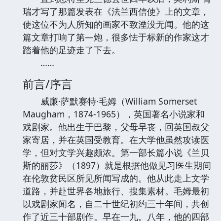
瑞才写了那篇发表在《法兰西信使》上的文章，
使这位不为人所知的画家不致湮没无闻。他的这
篇文章打响了第—炮，很多怯于标新的作家这才
踏着他的足迹走了下去。
……
前言/序言
威廉·萨默赛特·毛姆（William Somerset
Maugham，1874-1965），英国著名小说家和
戏剧家。他出生于巴黎，父母早丧，回英国叔父
家寄居，并在英国受教育。在大学他虽然攻读医
学，但对文学兴趣颇浓。第一部长篇小说《兰贝
斯的丽莎》（1897）就是根据他做见习医生期间
在伦敦贫民区所见所闻写成的。他从此走上文学
道路，并赴世界各地旅行、搜集素材。毛姆最初
以戏剧家闻名，自二十世纪初约三十年间，共创
作了近三十部剧作。早在一九。八年，他的四部