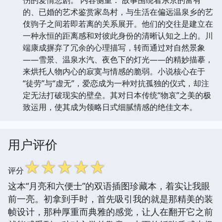
的、已婚的艺术鉴赏家岛村，与生活在偏远温泉乡的艺
伎驹子之间若即若离的关系展开。他们的交往是建立在
一种永恒的距离感和对彼此身份的清晰认知之上的。川
端康成摒弃了冗余的心理描写，转而通过对自然景象
——雪景、温泉水汽、夜色下的灯光——的精妙描摹，
来烘托人物内心的寂寞与情感的脆弱。小说核心在于
“徒劳”与“虚无”，爱恋成为一种对抗孤独的仪式，却注
定无法打破现实的壁垒。其对日本传统“物哀”之美的极
致运用，使其成为领略日式细腻情感的绝佳文本。
用户评价
☆
☆
☆
☆
☆
评分
这本“月亮和六便士”的双语插图珍藏本，着实让我眼
前一亮。初拿到手时，首先吸引我的就是那精美的装
帧设计，那种厚重而典雅的感觉，让人在翻开它之前