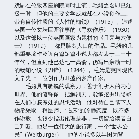
戏剧在伦敦四座剧院同时上演，毛姆之名即已红
极一时，但他的主要文学成就却在小说创作上。
带有自传性质的《人性的枷锁》（1915）、追述
英国一位文坛巨匠往事的《寻欢作乐》（1930）
以及这部以一位英国画家为题材的《月亮与六便
士》（1919），都是脍炙人口的作品。毛姆的几
部重要著作及近百篇短篇小说大都发表于二三十
年代，但直到他已达七十高龄，仍写出轰动一时
的畅销小说《刀锋》（1944）。毛姆是英国现代
文学史上一位创作力旺盛的多产作家。
毛姆具有敏锐的观察力，善于剖析人的内心
世界。他的笔锋像一把解剖刀，能够挖掘出隐藏
在人们心底深处的思想活动。他对待自己笔下人
物常采取一种医师、“临床”的冷静态度，既不多
作说教，也很少指出伦理是非，一切留给读者自
己判断。他是一位伟大的旅行家，一个“世界公
民”（Weltburger）；他的小说多以异国为背