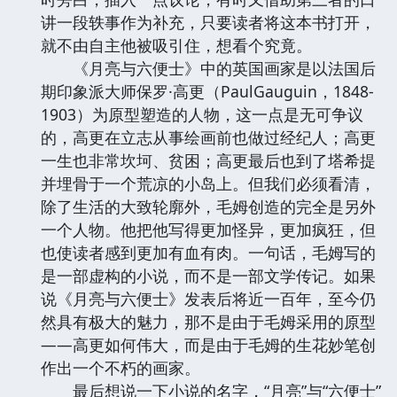
讲一段轶事作为补充，只要读者将这本书打开，
就不由自主他被吸引住，想看个究竟。
《月亮与六便士》中的英国画家是以法国后
期印象派大师保罗·高更（PaulGauguin，1848-
1903）为原型塑造的人物，这一点是无可争议
的，高更在立志从事绘画前也做过经纪人；高更
一生也非常坎坷、贫困；高更最后也到了塔希提
并埋骨于一个荒凉的小岛上。但我们必须看清，
除了生活的大致轮廓外，毛姆创造的完全是另外
一个人物。他把他写得更加怪异，更加疯狂，但
也使读者感到更加有血有肉。一句话，毛姆写的
是一部虚构的小说，而不是一部文学传记。如果
说《月亮与六便士》发表后将近一百年，至今仍
然具有极大的魅力，那不是由于毛姆采用的原型
——高更如何伟大，而是由于毛姆的生花妙笔创
作出一个不朽的画家。
最后想说一下小说的名字，“月亮”与“六便士”