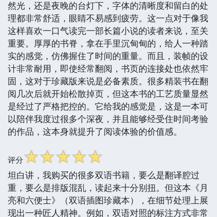
然光，还是夜晚的台灯下，字体的清晰度和留白的处
理都非常舒适，眼睛不易感到疲劳。这一点对于像我
这样喜欢一口气读完一部长篇小说的读者来说，至关
重要。厚厚的书脊，拿在手里沉甸甸的，给人一种踏
实的感觉，仿佛握住了时间的重量。而且，装帧的设
计非常耐用，即使经常翻阅，书页的连接处也依然牢
固，这对于珍藏版来说是必备素质。很多精装书在翻
阅几次后就开始松散掉页，但这本书的工艺质量显然
是经过了严格把控的。它给我的感觉是，这是一本可
以陪伴我度过很多个深夜，并且能够经受住时间考验
的作品，这本身就提升了阅读体验的价值感。
☆
☆
☆
☆
☆
评分
坦白讲，我购买的很多双语书籍，要么是翻译腔过
重，要么是排版混乱，读起来十分别扭。但这本《月
亮和六便士》（双语插图珍藏本），在细节处理上展
现出一种匠人精神。例如，双语对照的标注方式非常