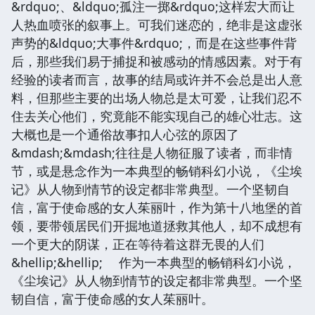
&rdquo;、&ldquo;孤注一掷&rdquo;这样宏大而让
人热血喷张的叙事上。可我们迷恋的，绝非是这虚张
声势的&ldquo;大事件&rdquo;，而是在这些事件背
后，那些我们易于捕捉和被感动的情感因素。对于有
经验的读者而言，故事的结局或许并不会总是出人意
料，但那些主要的出场人物总是太可爱，让我们忍不
住去关心他们，究竟能不能实现自己的雄心壮志。这
大概也是一个通俗故事扣人心弦的原因了
&mdash;&mdash;往往是人物征服了读者，而非情
节，或是悬念作为一本典型的畅销科幻小说，《尘埃
记》从人物到情节的设定都非常典型。一个坚韧自
信，富于使命感的女人茱丽叶，作为第十八地堡的首
领，要带领居民们开掘地道拯救其他人，却不成想有
一个更大的阴谋，正在等待着这群无畏的人们
&hellip;&hellip; 作为一本典型的畅销科幻小说，
《尘埃记》从人物到情节的设定都非常典型。一个坚
韧自信，富于使命感的女人茱丽叶。