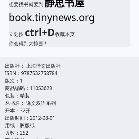
静思书屋
想要找书就要到
book.tinynews.org
ctrl+D
立刻按
收藏本页
你会得到大惊喜!!
出版社： 上海译文出版社
ISBN：9787532758784
版次：1
商品编码：11053629
包装：精装
丛书名： 译文双语系列
开本：32开
出版时间：2012-08-01
用纸：胶版纸
页数：252