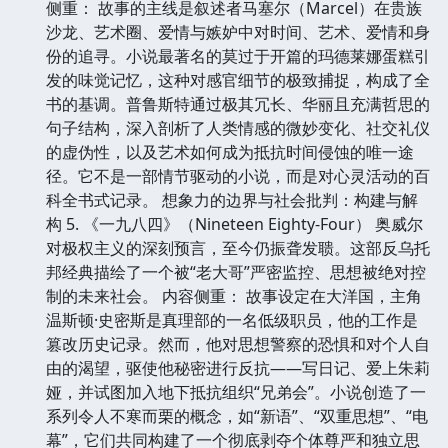
侧重： 故事的主线是叙述者马塞尔（Marcel）在贵族
沙龙、艺术圈、爱情与嫉妒中对时间、艺术、爱情和身
份的追寻。小说最著名的莫过于开篇的玛德莱娜蛋糕引
发的味觉记忆，这种对感官细节的极致捕捉，构成了全
书的基调。普鲁斯特通过极其冗长、华丽且充满哲思的
句子结构，深入剖析了人类情感的微妙变化、社交礼仪
的虚伪性，以及艺术如何成为抵抗时间侵蚀的唯一途
径。它不是一部情节驱动的小说，而是对心灵活动的百
科全书式记录。 想象力的边界与社会批判：构建与解
构 5. 《一九八四》（Nineteen Eighty-Four） 奥威尔
对极权主义的深刻预言，至今仍振聋发聩。这部反乌托
邦经典描绘了一个被“老大哥”严密监控、思想被绝对控
制的未来社会。 内容侧重： 故事设定在大洋国，主角
温斯顿·史密斯是真理部的一名低级职员，他的工作是
篡改历史记录。然而，他对思想警察的恐惧和对个人自
由的渴望，驱使他秘密进行反抗——写日记、爱上朱莉
娅，并试图加入地下抵抗组织“兄弟会”。小说创造了一
系列令人不寒而栗的概念，如“新语”、“双重思想”、“电
幕”，它们共同构建了一个彻底剥夺个体尊严和独立思