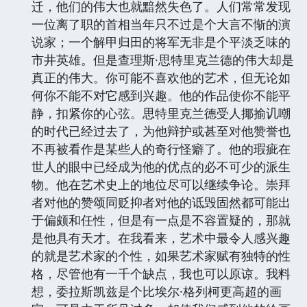
迁，他们的伟大也就黯然失色了。人们常常发现
一位离了职的首相当年只不过是个大言不惭的演
说家；一个解甲归田的将军无非是个平淡乏味的
市井英雄。但是查理斯·思特里克兰德的伟大却是
真正的伟大。你可能不喜欢他的艺术，但无论如
何你不能不对它感到兴趣。他的作品使你不能平
静，扣紧你的心弦。思特里克兰德受人揶揄讥嘲
的时代已经过去了，为他辩护或甚至对他赞誉也
不再被看作是某些人的奇行怪癖了。他的瑕疵在
世人的眼中已经成为他的优点的必不可少的派生
物。他在艺术史上的地位尽可以继续争论。崇拜
者对他的赞颂同贬抑者对他的诋毁固然都可能出
于偏颇和任性，但是有一点是不容置疑的，那就
是他具有天才。在我看来，艺术中最令人感兴趣
的就是艺术家的个性，如果艺术家赋有独特的性
格，尽管他有一千个缺点，我也可以原谅。我料
想，委拉斯凯兹是个比埃尔·格列柯更高超的画