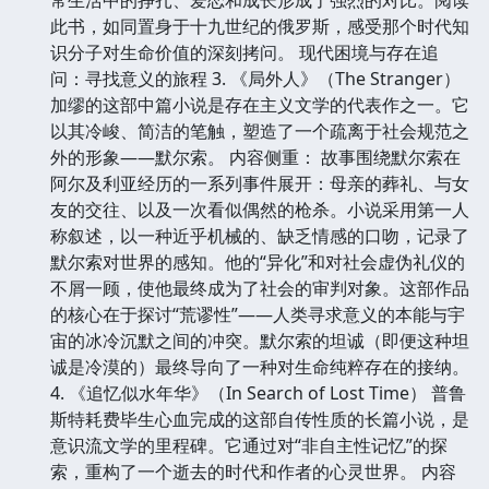
此书，如同置身于十九世纪的俄罗斯，感受那个时代知
识分子对生命价值的深刻拷问。 现代困境与存在追
问：寻找意义的旅程 3. 《局外人》（The Stranger）
加缪的这部中篇小说是存在主义文学的代表作之一。它
以其冷峻、简洁的笔触，塑造了一个疏离于社会规范之
外的形象——默尔索。 内容侧重： 故事围绕默尔索在
阿尔及利亚经历的一系列事件展开：母亲的葬礼、与女
友的交往、以及一次看似偶然的枪杀。小说采用第一人
称叙述，以一种近乎机械的、缺乏情感的口吻，记录了
默尔索对世界的感知。他的“异化”和对社会虚伪礼仪的
不屑一顾，使他最终成为了社会的审判对象。这部作品
的核心在于探讨“荒谬性”——人类寻求意义的本能与宇
宙的冰冷沉默之间的冲突。默尔索的坦诚（即便这种坦
诚是冷漠的）最终导向了一种对生命纯粹存在的接纳。
4. 《追忆似水年华》（In Search of Lost Time） 普鲁
斯特耗费毕生心血完成的这部自传性质的长篇小说，是
意识流文学的里程碑。它通过对“非自主性记忆”的探
索，重构了一个逝去的时代和作者的心灵世界。 内容