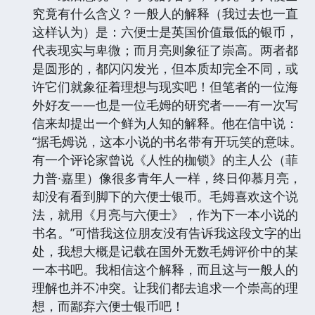
究竟有什么含义？一般人的解释（我过去也一直
这样认为）是：六便士是英国价值最低的银币，
代表现实与卑微；而月亮则象征了崇高。两者都
是圆形的，都闪闪发光，但本质却完全不同，或
许它们就象征着理想与现实吧！但笔者的一位海
外好友——也是一位毛姆的研究者——有一次写
信来却提出一个鲜为人知的解释。他在信中说：
“据毛姆说，这本小说的书名带有开玩笑的意味。
有一个评论家曾说《人性的枷锁》的主人公（菲
力普·嘉里）像很多青年人一样，终日仰慕月亮，
却没有看到脚下的六便士银币。毛姆喜欢这个说
法，就用《月亮与六便士》，作为下一本小说的
书名。”可惜我这位朋友没有告诉我这段文字的出
处，我想大概是记载在国外无数毛姆评价中的某
一本书吧。我相信这个解释，而且这与一般人的
理解也并不冲突。让我们都去追求一个崇高的理
想，而鄙弃六便士银币吧！