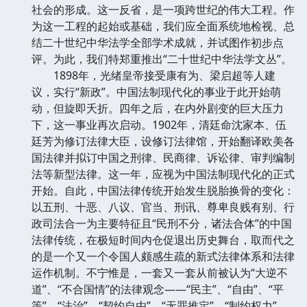
社会的形成。这一反省，是一项跨世纪的伟大工程。作
为这一工程的起始或基础，我们应全面系统地检视、总
结二十世纪中华法学全部学术成就，并试图作初步点
评。为此，我们特郑重推出“二十世纪中华法学文丛”。
1898年，光绪皇帝接受康有为、梁启超等人建
议，实行“新政”。中国法制现代化的事业于此开始萌
动，但旋即夭折。四年之后，在内外剧变的巨大压力
下，这一事业再次启动。1902年，清廷命沈家本、伍
廷芳为修订法律大臣，设修订法律馆，开始翻译欧美各
国法律并拟订中国之刑律、民商律、诉讼律、审判编制
法等新型法律。这一年，应视为中国法制现代化的正式
开始。自此，中国法律传统开始发生脱胎换骨的变化：
以五刑、十恶、八议、官当、刑讯、尊卑良贱有别、行
政司法合一为主要特征且“民刑不分，诸法合体”的中国
法律传统，在极短时间内仓促退出历史舞台，取而代之
的是一个又一个令国人颇感生疏的新式法律体系和法律
运作机制。不宁惟是，一套又一套从前被认为“大逆不
道”、“不合国情”的法律观念——“民主”、“自由”、“平
等”、“法治”、“契约自由”、“无罪推定”、“制约权力”、