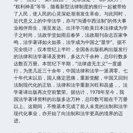
“权利神圣”等等，随着新型法律制度的推行一起被带给
了人民，使人民的心灵深处渐渐发生革命。与此同时，
近代意义上的中华法学，亦与“沟通中西法制”的伟大事
业相伴而生，渐至发达。出洋学习欧美日本法律成为学
子之时尚，法政学堂如雨后春笋，法政期刊杂志百家争
鸣，法学著译如火如荼，法学成为中国之“显学”。据不
完全统计，仅本世纪上半叶，全国各出版机构出版发行
的法律和法学著译及资料，多达六千余种，总印行数多
达数百万册。本世纪下半期，“法律虚无主义”一度盛
行，为患几近三十余年，中国法律和法学一派凋零。七
十年代末以后，国人痛定思痛，重新觉醒，中国又回到
法制现代化的正轨，法律和法学重新兴旺和昌盛，。法
学著译出版再次空前繁荣。据估计，1978年至今，我
国法学著译资料的出版多达万种，总印数可能在千万册
以上。这期间，不惟基本完成了前人未竟的法制和法学
现代化事业，亦开始了向法制和法学更高的境界的迈
进。