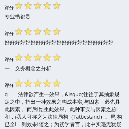
☆
☆
☆
☆
☆
评分
专业书都贵
☆
☆
☆
☆
☆
评分
好好好好好好好好好好好好好好好好好好好好好
☆
☆
☆
☆
☆
评分
一、义务概念之分析
☆
☆
☆
☆
☆
评分
g 法律欲产生一效果，&lsquo;往往于其抽象规
定之中，指出一种效果之构成事实j与因素；必先具
此因素，j而后i始生此效果。此种事实与因素之总i
和，i我人可称之为法律局构（Tatbestand）。局j构
已全l，则效果l随之；为初学者言，此中实毫无犹疑