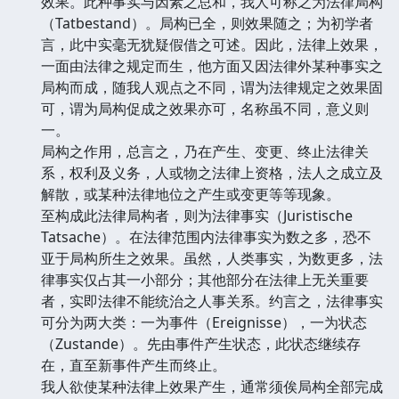
效果。此种事实与因素之总和，我人可称之为法律局构
（Tatbestand）。局构已全，则效果随之；为初学者
言，此中实毫无犹疑假借之可述。因此，法律上效果，
一面由法律之规定而生，他方面又因法律外某种事实之
局构而成，随我人观点之不同，谓为法律规定之效果固
可，谓为局构促成之效果亦可，名称虽不同，意义则
一。
局构之作用，总言之，乃在产生、变更、终止法律关
系，权利及义务，人或物之法律上资格，法人之成立及
解散，或某种法律地位之产生或变更等等现象。
至构成此法律局构者，则为法律事实（Juristische
Tatsache）。在法律范围内法律事实为数之多，恐不
亚于局构所生之效果。虽然，人类事实，为数更多，法
律事实仅占其一小部分；其他部分在法律上无关重要
者，实即法律不能统治之人事关系。约言之，法律事实
可分为两大类：一为事件（Ereignisse），一为状态
（Zustande）。先由事件产生状态，此状态继续存
在，直至新事件产生而终止。
我人欲使某种法律上效果产生，通常须俟局构全部完成