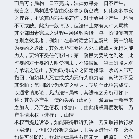
而后可；局构一日不完成，法律效果亦一日不产生。一
般言之，局构通常皆由众多事实所促成，则此众多事实
之存在，不论其内部关系若何，对于效果之产生，均为
不可或缺。此为一般情形，但法律上亦有某种大局构，
其全部因素完成之过程中须经数阶段，每一阶段复有其
各别之效果者，例如：在非对话之订立契约，第一阶段
为要约之送出，其效果乃在要约人死亡或成为无行为能
力人，要约不受任何影响；第二阶段为要约之到达，此
时要约对于要约人即受拘束，不得撤回；第三阶段为对
方承诺之送出，契约取得成立之固定保障，承诺人虽可
撤回，但如其人死亡或成为无行为能力者，契约并不受
其影响；第四阶段为承诺之到达，契约至此始告成立。
以通常情形论，凡为法律局构，其进程之分析可如下
述：其先必产生一债的关系（虚的），然后由于新事实
之加入，乃产生债权（实的），由此债权再度发展，乃
产生请求权（进行），由请
求权而提起诉讼，如能获得胜诉判决，乃又取得执行权
（实现），但此为分析之观点，其实际进行程序，必不
如是可分阶段。兹就法律局构各因素之一般原则，分段