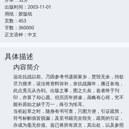
出版时间：2003-11-01
用纸：胶版纸
页数：453
字数：360000
正文语种：中文
具体描述
内容简介
远在抗战以前。乃因参考书遗留家乡，焚毁无余，待欲
尽力搜求，设法将资料弥补，奈抗战频年，播迁各地，
此点竟元从办到。出版之事，图之久矣，兹者终于刊
印，亦算了却心愿。但历历年拼凑，虽略有心得，究不
能补原始之缺于万一，殊引为怅耳。
当初起草之时，随身有书可查，只图方便，引证疏简，
符号标帜俱皆脱漏；及至书籍完全毁失，疏简的引证，
亦成为毫无价值。兹已将所有原文，其出处，以及参照