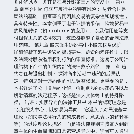
并化解风险，尤其是在与外部第三方的交易中。 第八
章 商事合同的订立与履行中的特有风险： 尽管合同是
民法的基础，但商事合同因其交易的复杂性和规模性，
具有特殊性。本章侧重于电子证据的采信、跨境贸易中
的风险转移（如Incoterms的应用）、以及信用证等支
付担保工具的法律效力，这些都超越了基础的合同法原
理范畴。 第九章 股东派生诉讼与中小股东权益保护：
详细解析了派生诉讼的提起要件、诉讼的程序推进，以
及法院对股东滥用权利行为的审查标准。这属于公司治
理结构下产生的组织内部的法律救济路径。 第十章 违
约责任与退出机制： 探讨商事活动中违约的后果认
定，特别是对于违约金的司法调整权限。更重要的是，
本书详述了公司僵局的化解、强制退股的法律条件以及
解散清算的法定程序，这些是法人实体终止的特殊路
径。 结语：实践导向的法律工具书 本书的撰写理念是
“以组织为中心，以交易为导向”。它避免了对民法基本
理论（如民事法律行为的构成要件、意思表示的解释学
等）的过度理论化描述，而是将法律规则直接嵌入到商
事主体的生命周期和日常运营场景之中。读者可以通过