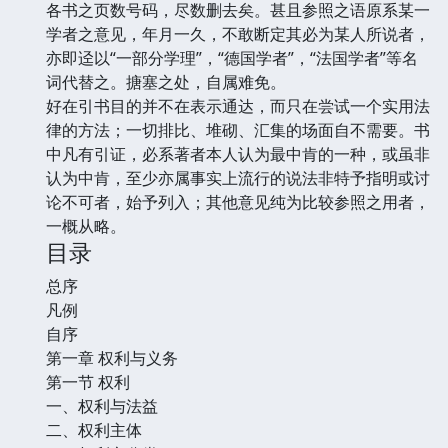
各书之页数号码，尽数删去矣。甚且参照之语原系某一
学者之意见，年月一久，不敢断定其必为某人所说者，
亦即迳以“一部分学理”，“德国学者”，“法国学者”等名
词代替之。搪塞之处，自属难免。
好在引书目的并不在表示通达，而只在尝试一个实用法
律的方法；一切排比、堆砌、汇集的场面自不需要。书
中凡有引证，必系著者本人认为最中肯的一种，或虽非
认为中肯，至少亦属事实上流行的说法非特予指明或讨
论不可者，始予列入；其他意见纯为比较参照之用者，
一概从略。
目录
总序
凡例
自序
第一章 权利与义务
第一节 权利
一、权利与法益
二、权利主体