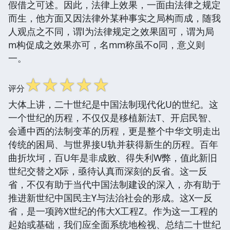
假借之可述。因此，法律上效果，一面由法律之规定
而生，他方面又因法律外某种事实之局构而成，随我
人观点之不同，谓l为法律规定之效果固可，谓为局
m构促成之效果亦可，名mm称虽不o同，意义则
一。
☆
☆
☆
☆
☆
评分
大体上讲，二十世纪是中国法制现代化U的世纪。这
一个世纪的历程，不仅仅是移植新法T、开启民智、
会通中西的法制变革的历程，更是整个中华文明走出
传统的困局、与世界接U轨并获得新生的历程。百年
曲折坎坷，百U年是非成败、得失利W弊，值此新旧
世纪交替之X际，亟待认真而深刻的反省。这一反
省，不仅有助于当代中国法制建设的深入，亦有助于
推进新世纪中国民主Y与法治社会的形成。这X一反
省，是一项跨X世纪的伟大X工程Z。作为这一工程的
起始或基础，我们应全面系统地检视、总结二十世纪