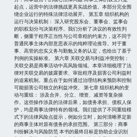
起点，运营中的法律挑战更具实战价值。本部分完全围
绕企业运行的特殊法律活动展开。 第五章 组织机构的
运行与决策机制： 深入研究股东会、董事会、监事会
的职权划分与决策程序。我们分析了决议的有效性判
断，侧重于程序正当性与公司章程的约束力，这不同于
普通民事主体内部意思表示的纯粹理论推导。对于董
事、高管的忠实义务与勤勉义务的认定，也给出了基于
判例的实操标准。 第六章 关联交易与利益冲突控制：
关联交易是商事活动中高风险领域。本章详细梳理了法
律对关联交易的披露要求、审批程序及损害公司利益时
的追索机制。重点在于如何通过治理结构来预防和控制
可能损害公司独立的利益冲突。 第七章 组织机构的变
动与重组： 涉及合并、分立、增资、减资等复杂操
作。这些操作涉及的法律后果，如债务承担、债权人保
护，均是商事法律特有的领域。我们提供了不同重组模
式下的法律风险点提示，例如分立时，如何清晰界定新
的商事主体对原有债务的承担范围。 第三部分：商事
纠纷解决与风险防范 本书的最终目标是协助企业识别