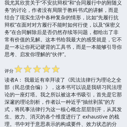
我尤其欣赏关于“不安抗辩权”和“合同履行中的附随义
务”的讨论，作者没有局限于教科书式的讲解，而是
结合了现实生活中各种复杂的情形，比如“先履行抗
辩权”在面对对方履行不能时如何行使，以及“保密义
务”在合同解除后是否仍然存续等问题，都给出了非
常有价值的见解。这本书给我最大的感受就是，它不
是一本让你死记硬背的工具书，而是一本能够引导你
思考、启发你理解的“伙伴”。
☆
☆
☆
☆
☆
评分
读者A： 我最近有幸拜读了《民法法律行为理论之全
部（民总债合编）》，这本书可以说是我研习民法理
论的一座灯塔。我之所以被这本书吸引，首先是它那
深邃的理论剖析，作者以一种近乎“抽丝剥茧”的方
式，将民事法律行为这一核心概念层层剖开，从其发
生、效力、消灭的各个维度进行了 exhaustive 的梳
理。书中对于意思表示的构成要件、效力状态的分