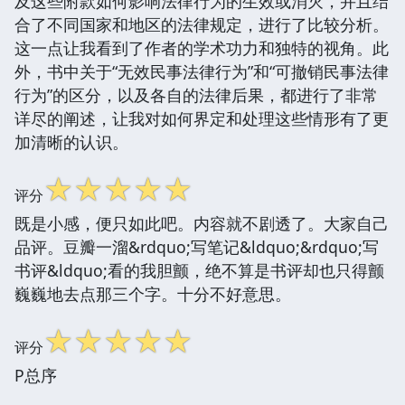
及这些附款如何影响法律行为的生效或消灭，并且结
合了不同国家和地区的法律规定，进行了比较分析。
这一点让我看到了作者的学术功力和独特的视角。此
外，书中关于“无效民事法律行为”和“可撤销民事法律
行为”的区分，以及各自的法律后果，都进行了非常
详尽的阐述，让我对如何界定和处理这些情形有了更
加清晰的认识。
☆
☆
☆
☆
☆
评分
既是小感，便只如此吧。内容就不剧透了。大家自己
品评。豆瓣一溜&rdquo;写笔记&ldquo;&rdquo;写
书评&ldquo;看的我胆颤，绝不算是书评却也只得颤
巍巍地去点那三个字。十分不好意思。
☆
☆
☆
☆
☆
评分
P总序