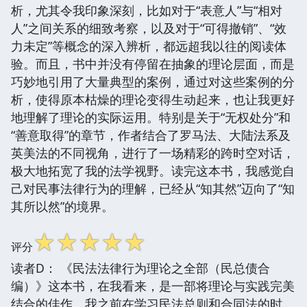
析，尤其令我印象深刻，比如对于“表意人”与“相对
人”之间关系的细致考察，以及对于“可得撤销”、“效
力未定”等概念的深入辨析，都远超我以往的阅读体
验。而且，书中并没有停留在抽象的理论层面，而是
巧妙地引用了大量典型的案例，通过对这些案例的分
析，使得原本枯燥的理论变得生动起来，也让我更好
地理解了理论的实际运用。特别是关于“无权处分”和
“善意取得”的章节，作者结合了罗马法、大陆法系及
英美法的不同视角，进行了一场精彩的跨时空对话，
极大地拓宽了我的法学视野。读完这本书，我感觉自
己对民事法律行为的理解，已经从“知其然”迈向了“知
其所以然”的境界。
☆
☆
☆
☆
☆
评分
读者D： 《民法法律行为理论之全部（民总债合
编）》这本书，在我看来，是一部将理论与实践完美
结合的佳作。我之前在学习民法总则和合同法的时