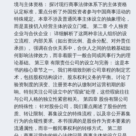
境与主体资格： 探讨现行商事法律体系下的主体资格
认定标准，重点分析了外国投资者参与中国商事活动的
特殊规定。本章不涉及普通民事主体设立的抽象理论，
而是直接切入经营主体的设立门槛。 第二章 个人独资
企业与合伙企业： 详细解析了这两种非法人组织的设
立流程、内部关系（如出资比例、盈余分配、对外责任
承担）。强调在合伙关系中，合伙人之间的信赖基础如
何影响法律效力，而非着眼于一般合同或民事行为的理
论基础。 第三章 有限责任公司的设立与完善： 这是本
书的核心章节之一。我们将细致剖析公司章程的制定艺
术，包括股权结构设计、股东权利义务的平衡。讨论了
验资制度的演变、注册资本的认缴制对运营初期的影
响。特别关注公司设立中的“瑕疵”处理，这些瑕疵往往
与公司人格的独立性紧密相关。 第四章 股份有限公司
的特殊性： 针对股份公司，我们重点阐述了股份的性
质、转让限制、募集设立的特殊流程，以及非公开募集
行为的合规性要求。本书强调的是股份作为资本要素的
流通属性，而非一般民事权利的转移方式。 第二部
分：商事运营中的核心法律问题 商事主体的设立只是