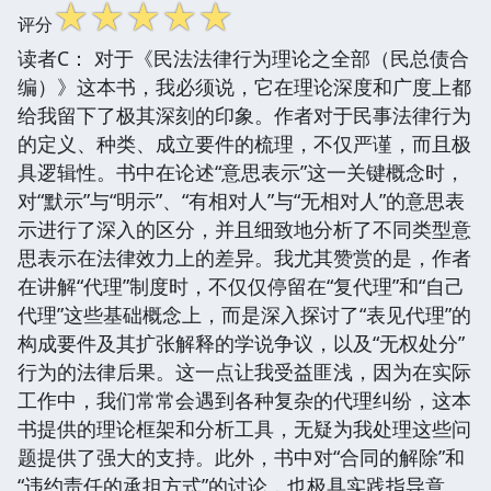
☆
☆
☆
☆
☆
评分
读者C： 对于《民法法律行为理论之全部（民总债合
编）》这本书，我必须说，它在理论深度和广度上都
给我留下了极其深刻的印象。作者对于民事法律行为
的定义、种类、成立要件的梳理，不仅严谨，而且极
具逻辑性。书中在论述“意思表示”这一关键概念时，
对“默示”与“明示”、“有相对人”与“无相对人”的意思表
示进行了深入的区分，并且细致地分析了不同类型意
思表示在法律效力上的差异。我尤其赞赏的是，作者
在讲解“代理”制度时，不仅仅停留在“复代理”和“自己
代理”这些基础概念上，而是深入探讨了“表见代理”的
构成要件及其扩张解释的学说争议，以及“无权处分”
行为的法律后果。这一点让我受益匪浅，因为在实际
工作中，我们常常会遇到各种复杂的代理纠纷，这本
书提供的理论框架和分析工具，无疑为我处理这些问
题提供了强大的支持。此外，书中对“合同的解除”和
“违约责任的承担方式”的讨论，也极具实践指导意