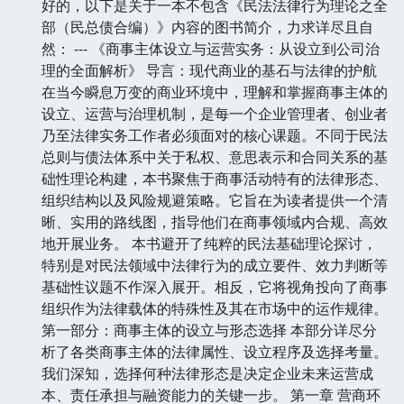
好的，以下是关于一本不包含《民法法律行为理论之全
部（民总债合编）》内容的图书简介，力求详尽且自
然： --- 《商事主体设立与运营实务：从设立到公司治
理的全面解析》 导言：现代商业的基石与法律的护航
在当今瞬息万变的商业环境中，理解和掌握商事主体的
设立、运营与治理机制，是每一个企业管理者、创业者
乃至法律实务工作者必须面对的核心课题。不同于民法
总则与债法体系中关于私权、意思表示和合同关系的基
础性理论构建，本书聚焦于商事活动特有的法律形态、
组织结构以及风险规避策略。它旨在为读者提供一个清
晰、实用的路线图，指导他们在商事领域内合规、高效
地开展业务。 本书避开了纯粹的民法基础理论探讨，
特别是对民法领域中法律行为的成立要件、效力判断等
基础性议题不作深入展开。相反，它将视角投向了商事
组织作为法律载体的特殊性及其在市场中的运作规律。
第一部分：商事主体的设立与形态选择 本部分详尽分
析了各类商事主体的法律属性、设立程序及选择考量。
我们深知，选择何种法律形态是决定企业未来运营成
本、责任承担与融资能力的关键一步。 第一章 营商环