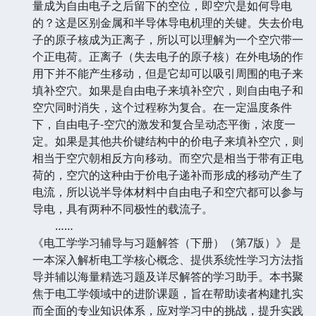
量成为自由电子之后留下的空位，即空穴是如何导电
的？这是区别金属和半导体导电机理的关键。失去价电
子的原子核成为正离子，所以可以理解为一个空穴带一
个正电荷。正离子（失去电子的原子核）在外电场的作
用下并不能产生移动，但是它却可以吸引周围的电子来
填补空穴。如果是自由电子来填补空穴，则自由电子和
空穴同时消失，这个过程称为复合。在一定温度条件
下，自由电子-空穴的激发和复合呈动态平衡，浓度一
定。如果是其他共价键结构中的价电子来填补空穴，则
相当于空穴朝相反方向移动。而空穴是相当于带有正电
荷的，空穴的这种由于价电子递补而形成的移动产生了
电流，所以说半导体材料中自由电子和空穴都可以参与
导电，具有两种不同极性的载流子。
……
《电工学学习辅导与习题解答（下册）（第7版）》 是
一本深入解析电工学核心概念、提供系统性学习方法指
导并辅以海量精选习题及详尽解答的学习助手。本书聚
焦于电工学领域中的进阶课题，旨在帮助读者构建扎实
而全面的专业知识体系，应对学习中的挑战，提升实践