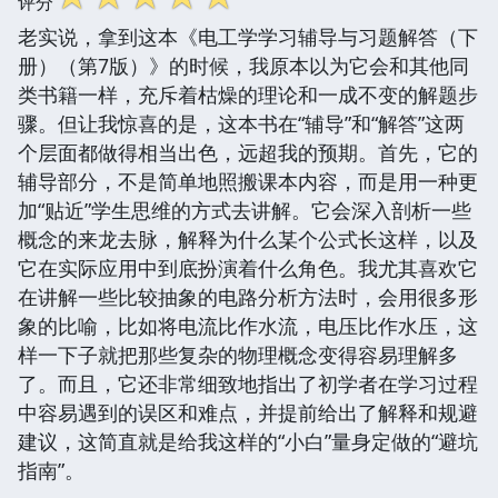
评分
老实说，拿到这本《电工学学习辅导与习题解答（下
册）（第7版）》的时候，我原本以为它会和其他同
类书籍一样，充斥着枯燥的理论和一成不变的解题步
骤。但让我惊喜的是，这本书在“辅导”和“解答”这两
个层面都做得相当出色，远超我的预期。首先，它的
辅导部分，不是简单地照搬课本内容，而是用一种更
加“贴近”学生思维的方式去讲解。它会深入剖析一些
概念的来龙去脉，解释为什么某个公式长这样，以及
它在实际应用中到底扮演着什么角色。我尤其喜欢它
在讲解一些比较抽象的电路分析方法时，会用很多形
象的比喻，比如将电流比作水流，电压比作水压，这
样一下子就把那些复杂的物理概念变得容易理解多
了。而且，它还非常细致地指出了初学者在学习过程
中容易遇到的误区和难点，并提前给出了解释和规避
建议，这简直就是给我这样的“小白”量身定做的“避坑
指南”。