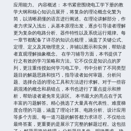
应用能力。 内容概述： 本书紧密围绕电工学下册的教
学大纲和核心知识点展开，将复杂的理论概念化繁为
简，以清晰易懂的语言进行阐述。在理论讲解部分，作
者力求深入浅出，从基本原理出发，逐步引导读者理解
更为复杂的电路分析、器件特性以及系统运行规律。每
一章节都配备了详尽的知识点梳理，涵盖了关键公式、
定理、定义及其物理意义，并辅以图示和实例，帮助读
者直观理解抽象概念。 在学习辅导方面，本书提供了
行之有效的学习策略和方法。它不仅仅是知识点的罗
列，更注重传授如何学习电工学。书中分析了不同类型
题目的解题思路和技巧，指导读者如何审题、分析问
题、选择合适的理论工具和方法进行求解。对于一些容
易混淆的概念和易错点，本书也进行了重点提示和辨
析，帮助读者避免常见误区。 本书最大的亮点在于其
丰富的习题解答。精心挑选了大量具有代表性、难度梯
度合理的习题，涵盖了理论计算、电路分析、设计应用
等多个方面。每一道习题的解答都力求详尽，不仅给出
最终答案，更重要的是展示了完整的解题过程。这包括
了： 解题思路的梳理： 分析题目条件，明确要求，确