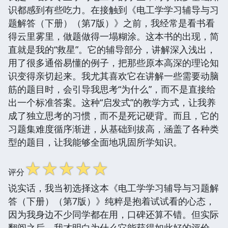
识都感到有些吃力。在接触到《电工学学习辅导与习
题解答（下册）（第7版）》之前，我经常是看书看
得云里雾里，做题做得一塌糊涂。这本书的出现，简
直就是我的“救星”。它的辅导部分，讲解深入浅出，
用了很多通俗易懂的例子，把那些原本高深的理论知
识变得亲切起来。我尤其喜欢它在讲解一些需要动脑
筋的题目时，会引导我思考“为什么”，而不是直接给
出一个标准答案。这种“启发式”的教学方式，让我养
成了独立思考的习惯，而不是死记硬背。而且，它的
习题集难度循序渐进，从基础到拔高，涵盖了各种类
型的题目，让我能够全面地巩固所学知识。
☆
☆
☆
☆
☆
评分
说实话，我当初选择这本《电工学学习辅导与习题解
答（下册）（第7版）》纯粹是抱着试试看的心态，
因为我身边不少同学都在用，口碑还算不错。但实际
翻阅之后，我才明白为什么它能获得如此好的评价。