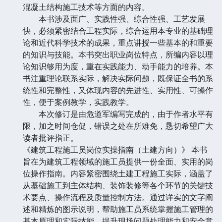
混凝土结构施工技术等方面的内容。
本书涉及面广、实践性强、综合性强、工艺发展
快，必须紧密结合工程实际，综合运用本专业的基础理
论和近代科学技术的成果，重点讲授一些基本的和重要
的知识与技能。本书突出职业岗位特点，所编内容以理
论知识够用为度，重在实践能力、动手能力的培养。本
书注重理论联系实际，解决实际问题，既保证全书的系
统性和完整性，又体现内容的先进性、实用性、可操作
性，便于案例教学，实践教学。
本次修订是由危道军编写完成的，由于作者水平有
限，加之时间仓促，错误之处在所难免，恳切希望广大
读者批评指正。
《建筑工程施工员岗位实操指南（土建方向）》 本书
旨在为建筑工程领域的施工员提供一份全面、实用的岗
位操作指南。内容紧密围绕土建工程施工实际，涵盖了
从基础施工到主体结构、装饰装修等各个环节的关键技
术要点、操作流程及质量控制方法。通过详实的文字阐
述和精炼的图示说明，帮助施工员系统掌握施工管理的
基本原理和实际技能，提升现场问题处理能力和安全意