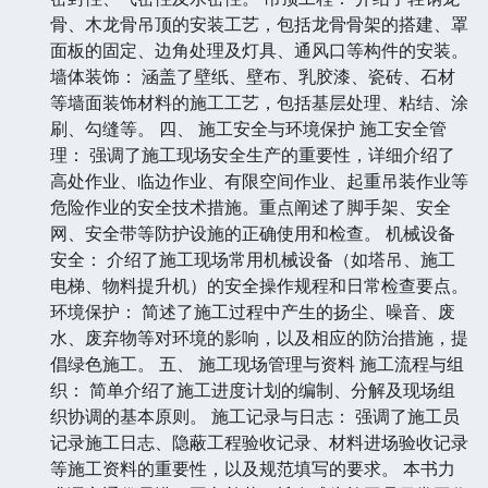
骨、木龙骨吊顶的安装工艺，包括龙骨骨架的搭建、罩
面板的固定、边角处理及灯具、通风口等构件的安装。
墙体装饰： 涵盖了壁纸、壁布、乳胶漆、瓷砖、石材
等墙面装饰材料的施工工艺，包括基层处理、粘结、涂
刷、勾缝等。 四、 施工安全与环境保护 施工安全管
理： 强调了施工现场安全生产的重要性，详细介绍了
高处作业、临边作业、有限空间作业、起重吊装作业等
危险作业的安全技术措施。重点阐述了脚手架、安全
网、安全带等防护设施的正确使用和检查。 机械设备
安全： 介绍了施工现场常用机械设备（如塔吊、施工
电梯、物料提升机）的安全操作规程和日常检查要点。
环境保护： 简述了施工过程中产生的扬尘、噪音、废
水、废弃物等对环境的影响，以及相应的防治措施，提
倡绿色施工。 五、 施工现场管理与资料 施工流程与组
织： 简单介绍了施工进度计划的编制、分解及现场组
织协调的基本原则。 施工记录与日志： 强调了施工员
记录施工日志、隐蔽工程验收记录、材料进场验收记录
等施工资料的重要性，以及规范填写的要求。 本书力