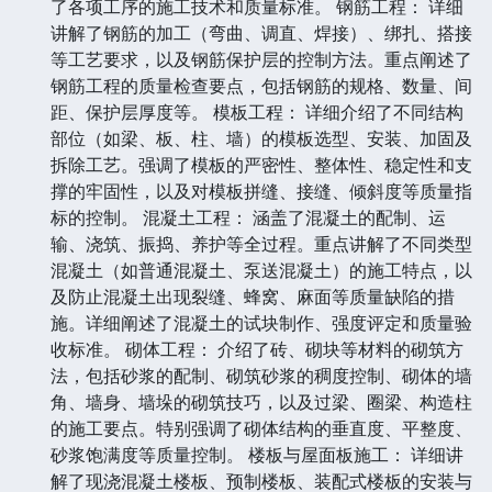
了各项工序的施工技术和质量标准。 钢筋工程： 详细
讲解了钢筋的加工（弯曲、调直、焊接）、绑扎、搭接
等工艺要求，以及钢筋保护层的控制方法。重点阐述了
钢筋工程的质量检查要点，包括钢筋的规格、数量、间
距、保护层厚度等。 模板工程： 详细介绍了不同结构
部位（如梁、板、柱、墙）的模板选型、安装、加固及
拆除工艺。强调了模板的严密性、整体性、稳定性和支
撑的牢固性，以及对模板拼缝、接缝、倾斜度等质量指
标的控制。 混凝土工程： 涵盖了混凝土的配制、运
输、浇筑、振捣、养护等全过程。重点讲解了不同类型
混凝土（如普通混凝土、泵送混凝土）的施工特点，以
及防止混凝土出现裂缝、蜂窝、麻面等质量缺陷的措
施。详细阐述了混凝土的试块制作、强度评定和质量验
收标准。 砌体工程： 介绍了砖、砌块等材料的砌筑方
法，包括砂浆的配制、砌筑砂浆的稠度控制、砌体的墙
角、墙身、墙垛的砌筑技巧，以及过梁、圈梁、构造柱
的施工要点。特别强调了砌体结构的垂直度、平整度、
砂浆饱满度等质量控制。 楼板与屋面板施工： 详细讲
解了现浇混凝土楼板、预制楼板、装配式楼板的安装与