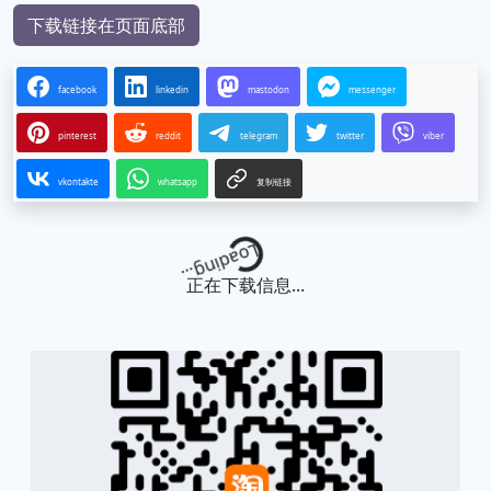
下载链接在页面底部
facebook
linkedin
mastodon
messenger
pinterest
reddit
telegram
twitter
viber
vkontakte
whatsapp
复制链接
Loading...
正在下载信息...