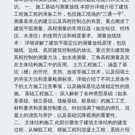
识。 一、 施工基础与测量放线 本部分详细介绍了建筑
工程施工前的准备工作，包括施工现场的“三通一平”、
测量基准点的建立以及高程控制点的布置。重点阐述了
建筑平面测量、高程测量的常用仪器（如全站仪、经纬
仪、水准仪）的使用方法和精度要求。 测量放线技
术： 详细讲解了建筑平面定位的测量放线原理，包括
轴线、边线、底层建筑控制线的放出。重点突出建筑物
高程控制的测量方法，如水准测量、三角高程测量及其
在主体结构施工中的应用。 土方工程施工： 涵盖了基
坑（槽）的开挖、支挡、放坡等施工技术，以及回填土
的夯实方法和质量检测标准。详细介绍了不同土质条件
下的土方施工注意事项，以及确保基坑边坡稳定性的措
施。 基础工程施工： 深入解析了各种类型基础（如条
形基础、独立基础、筏板基础、桩基础）的施工工艺、
材料要求和质量控制要点。特别强调了钢筋的绑扎、混
凝土的浇筑与养护，以及基础沉降观测的重要性。
二、 主体结构施工 此部分聚焦于建筑主体结构的建造
过程，从钢筋工程、模板工程到混凝土工程，系统介绍