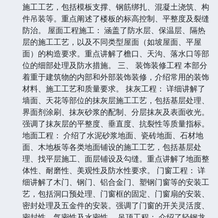
施工工艺，包括模板支撑、钢筋绑扎、混凝土浇筑、构
件吊装等。重点阐述了楼板的标高控制、平整度及裂缝
防治。 屋面工程施工： 涵盖了防水层、保温层、隔热
层的施工工艺，以及不同类型屋面（如坡屋面、平屋
面）的构造要求。重点讲解了檐口、天沟、落水口等部
位的细部处理及防水措施。 三、 装饰装修工程 本部分
着重于建筑物的内部和外部装饰装修，介绍常用的装饰
材料、施工工艺和质量要求。 抹灰工程： 详细讲解了
墙面、天花等部位的抹灰层施工工艺，包括基层处理、
界面剂涂刷、抹灰砂浆的配制、分层抹灰及表面收光。
强调了抹灰层的平整度、垂直度、抗裂性等质量指标。
地面工程： 介绍了水泥砂浆地面、瓷砖地面、石材地
面、木地板等各类地面铺设的施工工艺，包括基层处
理、找平层施工、面层铺设及勾缝。重点讲解了地面整
体性、耐磨性、美观性及防水性要求。 门窗工程： 详
细讲解了木门、钢门、铝合金门、塑钢门窗等的安装工
艺，包括洞口预处理、门窗框的固定、门窗扇的安装、
密封处理及五金件的安装。强调了门窗的开关灵活度、
密封性、气密性及水密性。 吊顶工程： 介绍了轻钢龙