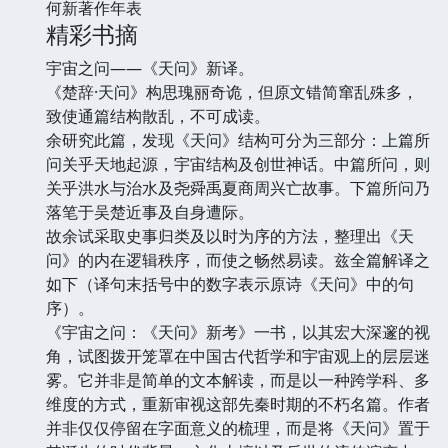
何新著作年表
精彩书摘
宇宙之问——《天问》新译。
《楚辞·天问》构思瑰丽奇诡，但原文错简窜乱殊多，
致使通篇结构散乱，不可成读。
余研究此篇，发现《天问》结构可分为三部分：上篇所
问关乎天地起源，宇宙结构及创世神话。中篇所问，则
关乎洪水与治水及尧舜禹夏商周兴亡故事。下篇所问乃
落笔于吴楚近事及自身遭际。
故余试采取史事归类及以时为序的方法，整理出《天
问》的内在逻辑秩序，而使之畅然易读。兹全篇解译之
如下（译句末括号中的数字表示原诗《天问》中的句
序）。
《宇宙之问：《天问》新考》一书，以其宏大深邃的视
角，试图拨开笼罩在中国古代哲学和宇宙观上的层层迷
雾。它并非是简单的文本解读，而是以一种跨学科、多
维度的方式，重新审视这部先秦时期的不朽名篇。作者
并非仅仅停留在字面意义的梳理，而是将《天问》置于