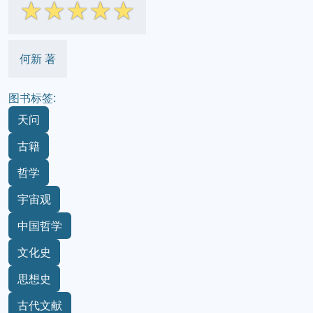
☆
☆
☆
☆
☆
何新 著
图书标签:
天问
古籍
哲学
宇宙观
中国哲学
文化史
思想史
古代文献