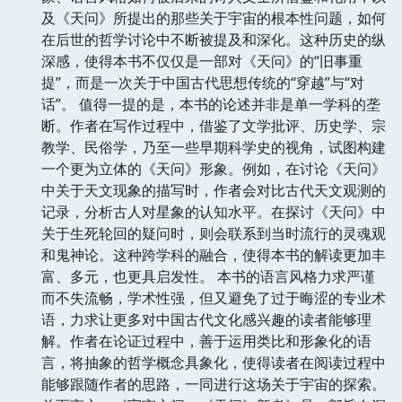
及《天问》所提出的那些关于宇宙的根本性问题，如何
在后世的哲学讨论中不断被提及和深化。这种历史的纵
深感，使得本书不仅仅是一部对《天问》的“旧事重
提”，而是一次关于中国古代思想传统的“穿越”与“对
话”。 值得一提的是，本书的论述并非是单一学科的垄
断。作者在写作过程中，借鉴了文学批评、历史学、宗
教学、民俗学，乃至一些早期科学史的视角，试图构建
一个更为立体的《天问》形象。例如，在讨论《天问》
中关于天文现象的描写时，作者会对比古代天文观测的
记录，分析古人对星象的认知水平。在探讨《天问》中
关于生死轮回的疑问时，则会联系到当时流行的灵魂观
和鬼神论。这种跨学科的融合，使得本书的解读更加丰
富、多元，也更具启发性。 本书的语言风格力求严谨
而不失流畅，学术性强，但又避免了过于晦涩的专业术
语，力求让更多对中国古代文化感兴趣的读者能够理
解。作者在论证过程中，善于运用类比和形象化的语
言，将抽象的哲学概念具象化，使得读者在阅读过程中
能够跟随作者的思路，一同进行这场关于宇宙的探索。