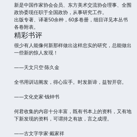
新是中国作家协会会员、东方美术交流协会理事、全围
政协委现任职于全国政协，从事研究工作。
出版专著、译著50余种，60多卷册，细目详见本丛书
各卷附表。
精彩书评
很少有人能像何新那样做出这样忠实的研究，总能做出
一些新的惊人发现！
——天文只空·陈久金
全书用训诂阐发，得心应手。时发新谛，益智开窃。
——文化史家·钱钟书
何君收集的内容十分丰富，既有书本上的资料，又有地
下新发现的资料，可谓持之有故，言之成理。
——古文字学家·戴家祥