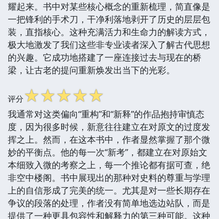
耀起来。书中对某些核心概念的重新梳理，简直像是
一把锋利的手术刀，干净利落地剥开了历史的层层包
装，直指核心。这种充满活力和生命力的解读方式，
极大地激发了我们这些非专业读者深入了解古代思想
的兴趣。它成功地搭建了一座连接过去与现在的桥
梁，让古老的提问重新焕发出当下的光彩。
☆
☆
☆
☆
☆
评分
我通常对这类偏向“重构”和“新释”的作品抱持审慎态
度，因为很多时候，新意往往建立在对原文的过度发
挥之上。然而，在这本书中，作者显然掌握了那个微
妙的平衡点。他的每一次“新考”，都建立在对原始文
本细致入微的考察之上，每一个推论都有据可查，绝
非空中楼阁。书中展现出的那种对史料的尊重与学理
上的自信形成了完美的统一。尤其是对一些长期存在
争议的段落的处理，作者没有简单地选边站队，而是
提供了一种更具包容性和解释力的第三种可能。这种