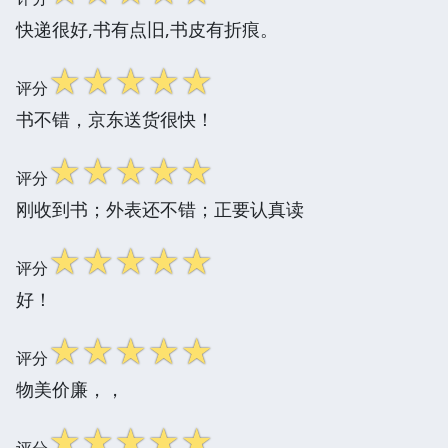
快递很好,书有点旧,书皮有折痕。
☆
☆
☆
☆
☆
评分
书不错，京东送货很快！
☆
☆
☆
☆
☆
评分
刚收到书；外表还不错；正要认真读
☆
☆
☆
☆
☆
评分
好！
☆
☆
☆
☆
☆
评分
物美价廉，，
☆
☆
☆
☆
☆
评分