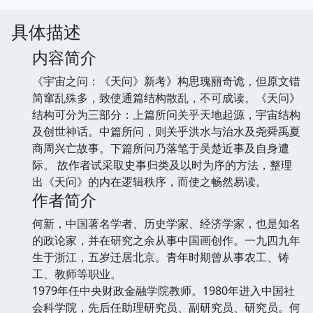
具体描述
内容简介
《宇宙之问：《天问》新考》构思瑰丽奇诡，但原文错
简窜乱殊多，致使通篇结构散乱，不可成读。《天问》
结构可分为三部分：上篇所问关乎天地起源，宇宙结构
及创世神话。中篇所问，则关乎洪水与治水及尧舜禹夏
商周兴亡故事。下篇所问乃落笔于吴楚近事及自身遭
际。 故作者试采取史事归类及以时为序的方法，整理
出《天问》的内在逻辑秩序，而使之畅然易读。
作者简介
何新，中国著名学者、历史学家、经济学家，也是知名
的政论家，并在研究之余从事中国画创作。一九四九年
生于浙江，五岁迁居北京。青年时期曾从事农工、铸
工、教师等职业。
1979年任中央财政金融学院教师。1980年进入中国社
会科学院，先后任助理研究员、副研究员、研究员。何