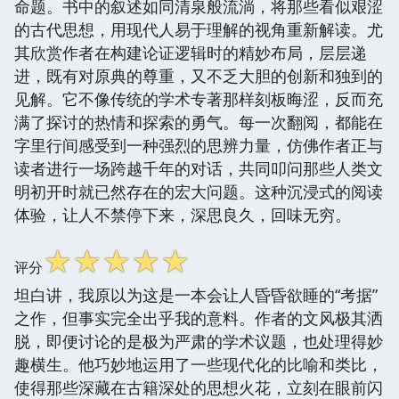
命题。书中的叙述如同清泉般流淌，将那些看似艰涩
的古代思想，用现代人易于理解的视角重新解读。尤
其欣赏作者在构建论证逻辑时的精妙布局，层层递
进，既有对原典的尊重，又不乏大胆的创新和独到的
见解。它不像传统的学术专著那样刻板晦涩，反而充
满了探讨的热情和探索的勇气。每一次翻阅，都能在
字里行间感受到一种强烈的思辨力量，仿佛作者正与
读者进行一场跨越千年的对话，共同叩问那些人类文
明初开时就已然存在的宏大问题。这种沉浸式的阅读
体验，让人不禁停下来，深思良久，回味无穷。
☆
☆
☆
☆
☆
评分
坦白讲，我原以为这是一本会让人昏昏欲睡的“考据”
之作，但事实完全出乎我的意料。作者的文风极其洒
脱，即便讨论的是极为严肃的学术议题，也处理得妙
趣横生。他巧妙地运用了一些现代化的比喻和类比，
使得那些深藏在古籍深处的思想火花，立刻在眼前闪