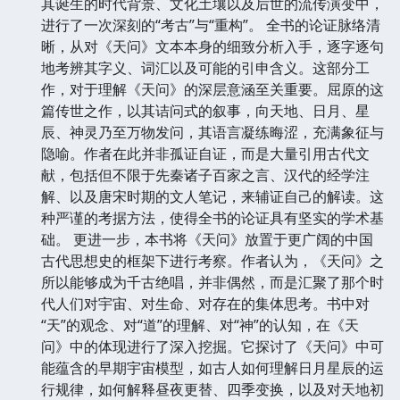
其诞生的时代背景、文化土壤以及后世的流传演变中，
进行了一次深刻的“考古”与“重构”。 全书的论证脉络清
晰，从对《天问》文本本身的细致分析入手，逐字逐句
地考辨其字义、词汇以及可能的引申含义。这部分工
作，对于理解《天问》的深层意涵至关重要。屈原的这
篇传世之作，以其诘问式的叙事，向天地、日月、星
辰、神灵乃至万物发问，其语言凝练晦涩，充满象征与
隐喻。作者在此并非孤证自证，而是大量引用古代文
献，包括但不限于先秦诸子百家之言、汉代的经学注
解、以及唐宋时期的文人笔记，来辅证自己的解读。这
种严谨的考据方法，使得全书的论证具有坚实的学术基
础。 更进一步，本书将《天问》放置于更广阔的中国
古代思想史的框架下进行考察。作者认为，《天问》之
所以能够成为千古绝唱，并非偶然，而是汇聚了那个时
代人们对宇宙、对生命、对存在的集体思考。书中对
“天”的观念、对“道”的理解、对“神”的认知，在《天
问》中的体现进行了深入挖掘。它探讨了《天问》中可
能蕴含的早期宇宙模型，如古人如何理解日月星辰的运
行规律，如何解释昼夜更替、四季变换，以及对天地初