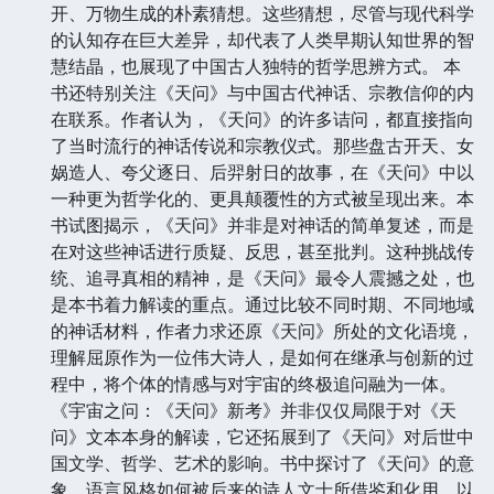
开、万物生成的朴素猜想。这些猜想，尽管与现代科学
的认知存在巨大差异，却代表了人类早期认知世界的智
慧结晶，也展现了中国古人独特的哲学思辨方式。 本
书还特别关注《天问》与中国古代神话、宗教信仰的内
在联系。作者认为，《天问》的许多诘问，都直接指向
了当时流行的神话传说和宗教仪式。那些盘古开天、女
娲造人、夸父逐日、后羿射日的故事，在《天问》中以
一种更为哲学化的、更具颠覆性的方式被呈现出来。本
书试图揭示，《天问》并非是对神话的简单复述，而是
在对这些神话进行质疑、反思，甚至批判。这种挑战传
统、追寻真相的精神，是《天问》最令人震撼之处，也
是本书着力解读的重点。通过比较不同时期、不同地域
的神话材料，作者力求还原《天问》所处的文化语境，
理解屈原作为一位伟大诗人，是如何在继承与创新的过
程中，将个体的情感与对宇宙的终极追问融为一体。
《宇宙之问：《天问》新考》并非仅仅局限于对《天
问》文本本身的解读，它还拓展到了《天问》对后世中
国文学、哲学、艺术的影响。书中探讨了《天问》的意
象、语言风格如何被后来的诗人文士所借鉴和化用，以