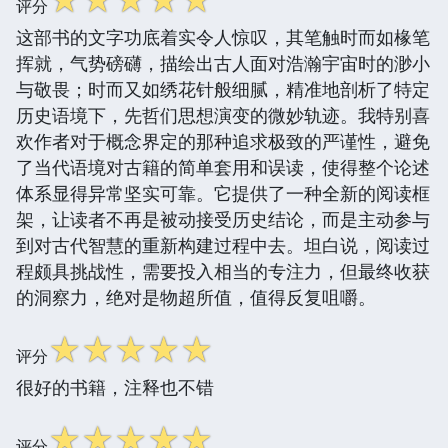
评分
这部书的文字功底着实令人惊叹，其笔触时而如椽笔
挥就，气势磅礴，描绘出古人面对浩瀚宇宙时的渺小
与敬畏；时而又如绣花针般细腻，精准地剖析了特定
历史语境下，先哲们思想演变的微妙轨迹。我特别喜
欢作者对于概念界定的那种追求极致的严谨性，避免
了当代语境对古籍的简单套用和误读，使得整个论述
体系显得异常坚实可靠。它提供了一种全新的阅读框
架，让读者不再是被动接受历史结论，而是主动参与
到对古代智慧的重新构建过程中去。坦白说，阅读过
程颇具挑战性，需要投入相当的专注力，但最终收获
的洞察力，绝对是物超所值，值得反复咀嚼。
☆
☆
☆
☆
☆
评分
很好的书籍，注释也不错
☆
☆
☆
☆
☆
评分