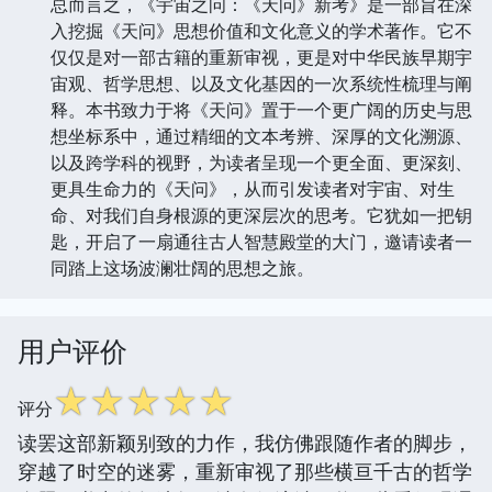
总而言之，《宇宙之问：《天问》新考》是一部旨在深
入挖掘《天问》思想价值和文化意义的学术著作。它不
仅仅是对一部古籍的重新审视，更是对中华民族早期宇
宙观、哲学思想、以及文化基因的一次系统性梳理与阐
释。本书致力于将《天问》置于一个更广阔的历史与思
想坐标系中，通过精细的文本考辨、深厚的文化溯源、
以及跨学科的视野，为读者呈现一个更全面、更深刻、
更具生命力的《天问》，从而引发读者对宇宙、对生
命、对我们自身根源的更深层次的思考。它犹如一把钥
匙，开启了一扇通往古人智慧殿堂的大门，邀请读者一
同踏上这场波澜壮阔的思想之旅。
用户评价
☆
☆
☆
☆
☆
评分
读罢这部新颖别致的力作，我仿佛跟随作者的脚步，
穿越了时空的迷雾，重新审视了那些横亘千古的哲学