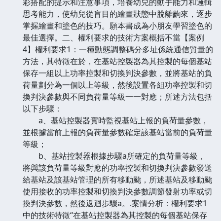
彩搭配的提示和注意事項，培養幼兒的動手能力和邏輯
思考能力，使幼兒從盲目的繪畫狀態中脫離齣來，逐步
掌握繪畫和塗色的技巧。願本書成為小朋友學習塗色的
最佳選擇。二、權利要求的技術方案概括不當【案例
4】權利要求1：一種動態調整碼分多址係統通信質量的
方法，其特徵在於，在基站控製器為其控製的每個基站
保存一組以上功率控製和切換判決參數，並將基站的負
荷量劃分為一個以上等級，然後設置各組功率控製和切
換判決參數與不同負荷量等級一一對應；所述方法包括
以下步驟：
a、基站控製器實時監視基站上報的負荷量參數，
並根據當前上報的負荷量參數確定該基站當前的負荷量
等級；
b、基站控製器根據步驟a所確定的負荷量等級，
將與該負荷量等級對應的功率控製和切換判決參數發送
給基站及該基站管理的所有移動颱，所述基站及移動颱
使用接收的功率控製和切換判決參數調節發射功率或切
換判決參數，然後返迴步驟a。.案情分析：權利要求1
中的技術特徵“在基站控製器為其控製的每個基站保存