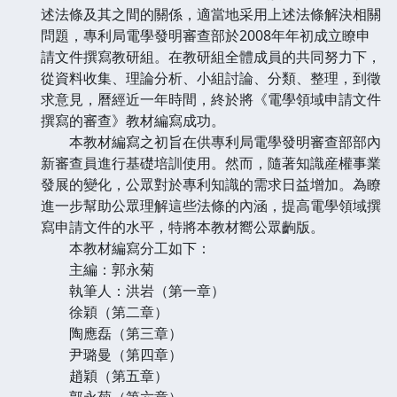
述法條及其之間的關係，適當地采用上述法條解決相關
問題，專利局電學發明審查部於2008年年初成立瞭申
請文件撰寫教研組。在教研組全體成員的共同努力下，
從資料收集、理論分析、小組討論、分類、整理，到徵
求意見，曆經近一年時間，終於將《電學領域申請文件
撰寫的審查》教材編寫成功。
本教材編寫之初旨在供專利局電學發明審查部部內
新審查員進行基礎培訓使用。然而，隨著知識産權事業
發展的變化，公眾對於專利知識的需求日益增加。為瞭
進一步幫助公眾理解這些法條的內涵，提高電學領域撰
寫申請文件的水平，特將本教材嚮公眾齣版。
本教材編寫分工如下：
主編：郭永菊
執筆人：洪岩（第一章）
徐穎（第二章）
陶應磊（第三章）
尹璐曼（第四章）
趙穎（第五章）
郭永菊（第六章）