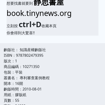
靜思書屋
想要找書就要到
book.tinynews.org
ctrl+D
立刻按
收藏本頁
你會得到大驚喜!!
齣版社： 知識産權齣版社
ISBN：9787802479395
版次：1
商品編碼：10271350
包裝：平裝
叢書名： 專利審查案例教程
開本：16開
齣版時間：2010-08-01
用紙：膠版紙
頁數：55