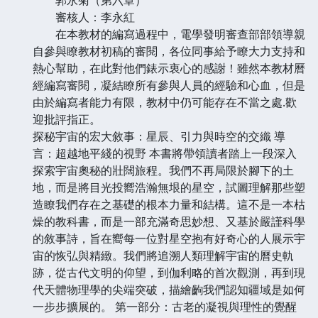
審核人：李永紅
在本教材的編寫過程中，電學發明審查部部領導親
自參與瞭教材初稿的審閱，各位同事給予瞭大力支持和
熱心幫助，在此對他們錶示衷心的感謝！雖然本教材曆
經編寫審閱，凝結瞭所有參與人員的經驗和心血，但是
由於編寫者能力有限，教材中仍可能存在不當之處.歡
迎批評指正。
探秘宇宙的宏大敘事：星辰、引力與時空的交織 導
言：超越地平綫的視野 本書將帶領讀者踏上一段深入
探索宇宙奧秘的壯闊旅程。我們不再局限於腳下的土
地，而是將目光投嚮浩瀚無垠的星空，試圖理解那些塑
造瞭我們存在之基礎的根本力量和結構。這不是一本枯
燥的教科書，而是一部充滿奇思妙想、又基於嚴謹科學
的敘事詩，旨在嚮每一位對星空抱有好奇心的人展示宇
宙的恢弘與精緻。我們將追溯人類理解宇宙的曆史軌
跡，從古代文明的仰望，到伽利略的首次觀測，再到現
代天體物理學的尖端突破，描繪齣我們認知疆域是如何
一步步擴展的。 第一部分：古老的凝視與理性的覺醒