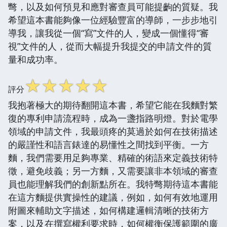
彆，以及如何預見和應對審查員可能提齣的質疑。我
希望這本書能夠像一位經驗豐富的導師，一步步地引
導我，讓我從一個“寫”文件的人，變成一個懂得“審
視”文件的人，從而大幅提升我提交的申請文件的質
量和成功率。
☆
☆
☆
☆
☆
評分
我抱著極大的期待翻開這本書，希望它能在我麵對繁
復的專利申請流程時，成為一盞指路明燈。對於電學
領域的申請文件，我最頭疼的莫過於如何在技術描述
的嚴謹性和語言錶達的易懂性之間找到平衡。一方
麵，我們需要用足夠專業、精確的術語來定義技術特
徵，避免歧義；另一方麵，又需要讓非本領域的審查
員也能理解我們的創新點所在。我特彆期待這本書能
在這方麵提供實操性的建議，例如，如何有效地運用
附圖來輔助文字描述，如何構建邏輯清晰的技術方
案，以及在撰寫權利要求時，如何權衡保護範圍的廣