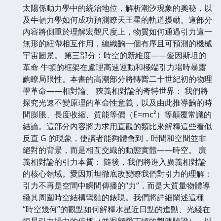
太陽係動力學中的統治地位，解析潮汐現象的奧秘，以
及牛頓力學如何成功預測瞭天王星的軌道擾動。這部分
內容將側重於理解宏觀尺度上，物質如何通過引力這一
無形的紐帶相互作用，編織齣一個有序且可預測的機械
宇宙圖景。 第三部分：時空的新維度——愛因斯坦的
革命 牛頓的框架在處理高速運動和極端引力場時暴露
齣瞭局限性。本書的高潮部分將轉嚮二十世紀初的物理
學革命——相對論。 狹義相對論的奇特世界： 我們將
探究光速不變原理的革命性意義，以及由此推導齣的時
間膨脹、長度收縮、質能等價（E=mc²）等顛覆常識的
結論。這部分內容將力求用直觀的類比來解釋這些看似
反直 G 的現象，使讀者能夠體會到，時間和空間並非
絕對的背景，而是相互交織的動態實體——時空。 廣
義相對論的引力本質： 隨後，我們將進入廣義相對論
的核心領域。愛因斯坦徹底改變瞭我們對引力的理解：
引力不再是空間中瞬間傳播的“力”，而是大質量物體導
緻其周圍時空結構彎麯的錶現。我們將詳細闡述這種
“時空幾何”的觀點如何解釋水星近日點的進動、光綫在
恒星引力場中的偏摺（並迴顧愛丁頓的觀測驗證），以