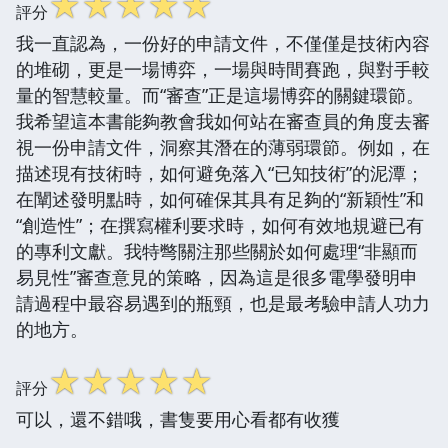
☆
☆
☆
☆
☆
評分
我一直認為，一份好的申請文件，不僅僅是技術內容
的堆砌，更是一場博弈，一場與時間賽跑，與對手較
量的智慧較量。而“審查”正是這場博弈的關鍵環節。
我希望這本書能夠教會我如何站在審查員的角度去審
視一份申請文件，洞察其潛在的薄弱環節。例如，在
描述現有技術時，如何避免落入“已知技術”的泥潭；
在闡述發明點時，如何確保其具有足夠的“新穎性”和
“創造性”；在撰寫權利要求時，如何有效地規避已有
的專利文獻。我特彆關注那些關於如何處理“非顯而
易見性”審查意見的策略，因為這是很多電學發明申
請過程中最容易遇到的瓶頸，也是最考驗申請人功力
的地方。
☆
☆
☆
☆
☆
評分
可以，還不錯哦，書隻要用心看都有收獲