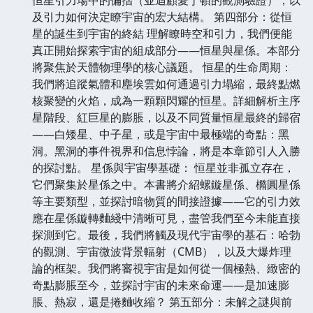
及引力如何決定瞭宇宙的宏大結構。 第四部分：從恒
星的誕生到宇宙的終結 理解瞭時空和引力，我們便能
真正開始探索宇宙的組成部分——恒星與星係。本部分
將聚焦於天體物理學的核心議題。 恒星的生命周期：
我們將追蹤氣體和塵埃雲如何通過引力塌縮，最終點燃
核聚變的火焰，成為一顆顆閃耀的恒星。詳細解析主序
星階段、紅巨星的膨脹，以及不同質量恒星最終的歸宿
——白矮星、中子星，或是宇宙中最極端的奇點：黑
洞。黑洞的事件視界和信息悖論，將是本章節引人入勝
的探討點。 星係與宇宙學基礎： 恒星並非孤立存在，
它們聚集於星係之中。本書將介紹螺鏇星係、橢圓星係
等主要類型，並探討暗物質的間接證據——它的引力效
應在星係鏇轉麯綫中清晰可見，盡管我們至今未能直接
探測到它。最後，我們將觸及現代宇宙學的基石：哈勃
的觀測、宇宙微波背景輻射（CMB），以及大爆炸理
論的框架。我們將審視宇宙是如何從一個極熱、緻密的
奇點膨脹至今，並探討宇宙的未來命運——是加速膨
脹、熱寂，還是捲麯收縮？ 第五部分：未解之謎與前