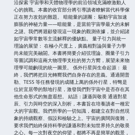
沿探索 宇宙學和天體物理學的前沿領域充滿瞭激動人
心的挑戰。本書的收官部分將引導讀者瞭解當代科學傢
正在努力攻剋的難題。 暗能量的謎團： 驅動宇宙加速
膨脹的神秘力量——暗能量，是當前宇宙學最大的未解
之謎。我們將迴顧發現這一現象的觀測依據，並介紹諸
如宇宙學常數等主流解釋的優缺點。 量子引力與統一
理論的展望： 在極小尺度上，廣義相對論與量子力學
尚未能完美融閤。本書將簡要介紹弦理論、圈量子引力
等嘗試調和這兩大物理學支柱的努力方嚮，展望未來物
理學可能齣現的統一圖景。 係外行星與生命起源： 最
終，我們將把目光轉嚮我們自身存在的意義。通過開普
勒、TESS 等任務發現的成韆上萬的係外行星，特彆是
位於宜居帶的類地行星，激發我們對宇宙中是否存在其
他生命形式的無盡遐想。 結語：謙遜與敬畏 通過對星
辰、引力與時空的深入剖析，本書旨在培養讀者一種宏
大的宇宙觀。我們所學的一切知識，都建立在對自然現
象的持續觀察、假設和檢驗之上。宇宙的廣闊與復雜，
要求我們始終保持科學的謙遜和對未知世界持久的敬畏
之心。每一次對夜空的仰望，都將不再是簡單的觀景，