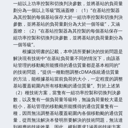
一組以上功率控製和切換判決參數，並將基站的負荷量
劃分為一個以上等級”既涵蓋瞭：（1）“在基站控製器
為其控製的每個基站保存大於一組功率控製和切換判決
參數，並將基站的負荷量劃分為大於一個等級”，又涵
蓋瞭：（2）“在基站控製器為其控製的每個基站保存一
組功率控製和切換判決參數，並將基站的負荷量劃分為
一個等級”。
根據說明書的記載，本申請所要解決的技術問題是
解決現有技術中“在基站負荷量不同的情況下，由該基
站管理的移動颱所能獲得的通信質量都是基本相同的”
的技術問題，“提供一種動態調整cDMA係統通信質量
的方法，能根據基站當前負荷的大小，一定程度的調整
基站覆蓋範圍內所有移動颱的通信質量”。對於上述第
（2）種技術方案，當隻有一組功率控製和切換判決參
數，以及隻有一個負荷量等級時，無論負荷量較大還是
較小，基站管理的移動颱所能獲得的通信質量隻有一
種，因而無法調整基站覆蓋範圍內各個移動颱的通信質
量，從而無法解決本發明所要解決的技術問題，無法達
到相應的技術效果。因此，權利要求1涵蓋的技術方案