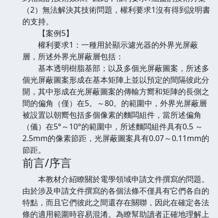
（2）無法解決其技術問題，權利要求1沒有得到說明書
的支持。
【案例5】
權利要求1：一種用於顯示濾光器的外界光屏蔽
層，所述外界光屏蔽層包括：
基本透明樹脂基部；以及多個光屏蔽圖案，所述多
個光屏蔽圖案形成在基本矩陣上並以預定的間隔彼此分
開，其中形成在光屏蔽圖案的傳輸方嚮和矩陣的長側之
間的偏角（僅）在5。～80。的範圍中，外界光屏蔽層
被設置以朝嚮包括多個像素的麵闆組件，當所述偏角
（儀）在5°～10°的範圍中，所述麵闆組件具有0.5 ～
2.5mm的像素節距，光屏蔽圖案具有0.07～0.11mm的
節距。
前言/序言
本教材介紹瞭關於電學領域申請文件撰寫的問題。
由於涉及申請文件撰寫的各個法條不僅具有它們各自的
特點，而且它們彼此之間還存在關聯，因此在確定各法
條的適用範圍時容易混淆。為瞭幫助讀者正確地理解上