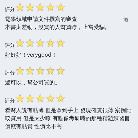
☆
☆
☆
☆
☆
評分
電學領域申請文件撰寫的審查 這
本書太差勁，沒買的人彆買瞭，上當受騙。
☆
☆
☆
☆
☆
評分
好好好！verygood！
☆
☆
☆
☆
☆
評分
還可以，幫公司買的。
☆
☆
☆
☆
☆
評分
看彆人說有點薄 但是拿到手上 發現確實很薄 案例比
較實用 但是太少瞭 有點像考研時的那種精題練習冊
價錢有點貴 性價比不高