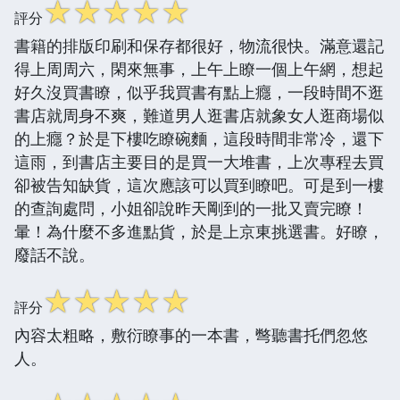
☆
☆
☆
☆
☆
評分
書籍的排版印刷和保存都很好，物流很快。滿意還記
得上周周六，閑來無事，上午上瞭一個上午網，想起
好久沒買書瞭，似乎我買書有點上癮，一段時間不逛
書店就周身不爽，難道男人逛書店就象女人逛商場似
的上癮？於是下樓吃瞭碗麵，這段時間非常冷，還下
這雨，到書店主要目的是買一大堆書，上次專程去買
卻被告知缺貨，這次應該可以買到瞭吧。可是到一樓
的查詢處問，小姐卻說昨天剛到的一批又賣完瞭！
暈！為什麼不多進點貨，於是上京東挑選書。好瞭，
廢話不說。
☆
☆
☆
☆
☆
評分
內容太粗略，敷衍瞭事的一本書，彆聽書托們忽悠
人。