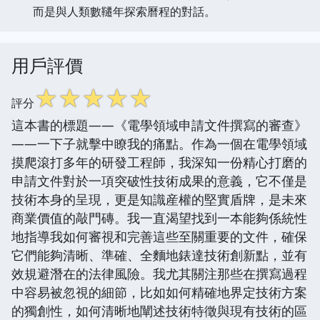
而是與人類數韆年探索曆程的對話。
用戶評價
☆
☆
☆
☆
☆
評分
這本書的標題——《電學領域申請文件撰寫的審查》
——一下子就擊中瞭我的痛點。作為一個在電學領域
摸爬滾打多年的研發工程師，我深知一份精心打磨的
申請文件對於一項突破性技術成果的意義，它不僅是
技術本身的呈現，更是知識産權的堅實盾牌，是未來
商業價值的敲門磚。我一直渴望找到一本能夠係統性
地指導我如何審視和完善這些至關重要的文件，確保
它們能夠清晰、準確、全麵地錶達技術創新點，並有
效規避潛在的法律風險。我尤其關注那些在撰寫過程
中容易被忽視的細節，比如如何精確地界定技術方案
的獨創性，如何清晰地闡述技術特徵與現有技術的區