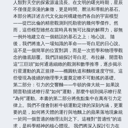
人類對天空的探索源遠流長。在文明的曙光時期，星辰
不僅僅是浪漫的象徵，更是時間、曆法和導航的基石。
本部分將詳述古代文化如何構建他們各自的宇宙模型
——從巴比倫的精密觀測到托勒密的幾何學傑作。然
而，這些模型雖然在當時具有無可比擬的解釋力，卻無
一例外地建立在一個錯誤的基石之上：地心說。 隨
後，我們將進入一場知識的革命——哥白尼的日心說。
這不是一個簡單的位置對調，而是一次哲學和物理學觀
念的徹底顛覆。我們詳細探討哥白尼、布拉赫、開普勒
這“三巨頭”如何通過細緻的觀測和數學推導，逐步揭示
行星運動的真正規律——橢圓軌道和麵積速度守恒。這
些發現為後續的物理學大廈奠定瞭不可動搖的基礎。
第二部分：引力的交響麯——牛頓的偉大統一 如果說
開普勒描述瞭行星“如何”運動，那麼牛頓則揭示瞭行星
“為何”運動。本書的第二部分將焦點集中在萬有引力定
律上。我們不僅會剖析牛頓運動定律的深刻內涵，更重
要的是，如何將天體的運行與地麵上的蘋果落地現象統
一於同一個普適的物理法則之下。這種對“普適性”的追
求，是科學精神的核心體現。 我們將深入探討引力在