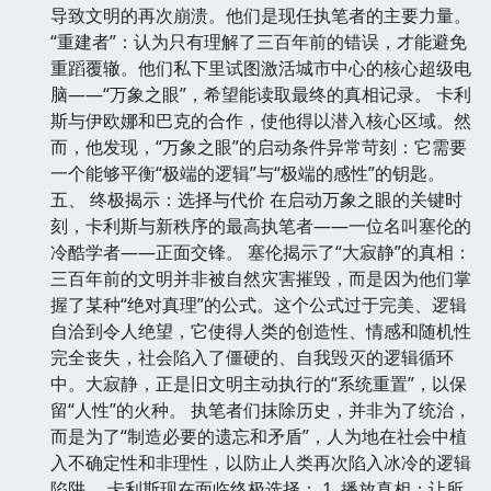
导致文明的再次崩溃。他们是现任执笔者的主要力量。
“重建者”：认为只有理解了三百年前的错误，才能避免
重蹈覆辙。他们私下里试图激活城市中心的核心超级电
脑——“万象之眼”，希望能读取最终的真相记录。 卡利
斯与伊欧娜和巴克的合作，使他得以潜入核心区域。然
而，他发现，“万象之眼”的启动条件异常苛刻：它需要
一个能够平衡“极端的逻辑”与“极端的感性”的钥匙。
五、 终极揭示：选择与代价 在启动万象之眼的关键时
刻，卡利斯与新秩序的最高执笔者——一位名叫塞伦的
冷酷学者——正面交锋。 塞伦揭示了“大寂静”的真相：
三百年前的文明并非被自然灾害摧毁，而是因为他们掌
握了某种“绝对真理”的公式。这个公式过于完美、逻辑
自洽到令人绝望，它使得人类的创造性、情感和随机性
完全丧失，社会陷入了僵硬的、自我毁灭的逻辑循环
中。大寂静，正是旧文明主动执行的“系统重置”，以保
留“人性”的火种。 执笔者们抹除历史，并非为了统治，
而是为了“制造必要的遗忘和矛盾”，人为地在社会中植
入不确定性和非理性，以防止人类再次陷入冰冷的逻辑
陷阱。 卡利斯现在面临终极选择： 1. 播放真相：让所