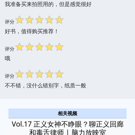
我准备买来拍照用的，但是感觉很好
☆
☆
☆
☆
☆
评分
好书，值得购买推荐！
☆
☆
☆
☆
☆
评分
哦
☆
☆
☆
☆
☆
评分
不不错，没什么错别字，纸质一般
相关视频
Vol.17 正义女神不睁眼？聊正义回廊
和毒舌律师 | 脑力放映室