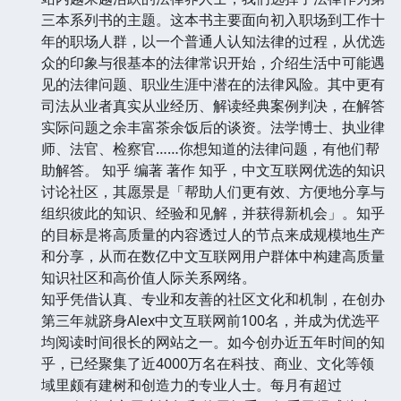
三本系列书的主题。这本书主要面向初入职场到工作十
年的职场人群，以一个普通人认知法律的过程，从优选
众的印象与很基本的法律常识开始，介绍生活中可能遇
见的法律问题、职业生涯中潜在的法律风险。其中更有
司法从业者真实从业经历、解读经典案例判决，在解答
实际问题之余丰富茶余饭后的谈资。法学博士、执业律
师、法官、检察官……你想知道的法律问题，有他们帮
助解答。
知乎 编著 著作 知乎，中文互联网优选的知识
讨论社区，其愿景是「帮助人们更有效、方便地分享与
组织彼此的知识、经验和见解，并获得新机会」。知乎
的目标是将高质量的内容透过人的节点来成规模地生产
和分享，从而在数亿中文互联网用户群体中构建高质量
知识社区和高价值人际关系网络。
知乎凭借认真、专业和友善的社区文化和机制，在创办
第三年就跻身Alex中文互联网前100名，并成为优选平
均阅读时间很长的网站之一。如今创办近五年时间的知
乎，已经聚集了近4000万名在科技、商业、文化等领
域里颇有建树和创造力的专业人士。每月有超过