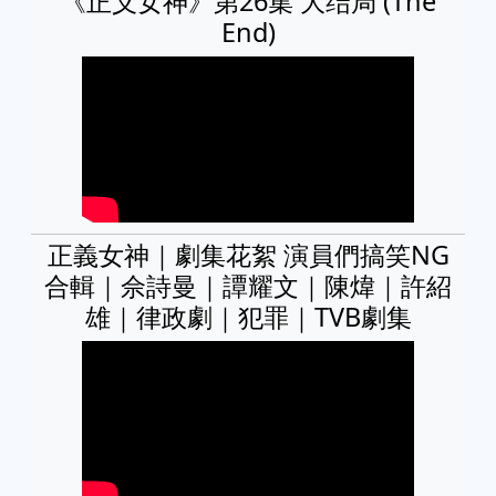
《正义女神》第26集 大结局 (The
End)
正義女神｜劇集花絮 演員們搞笑NG
合輯｜佘詩曼｜譚耀文｜陳煒｜許紹
雄｜律政劇｜犯罪｜TVB劇集