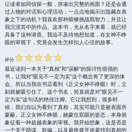
让读者如同侦探一般，拼凑出完整的画面？还是会通
过人物的对话和心理活动，一点点地揭示出隐藏在表
象之下的动机？我喜欢那种能够挑战我智力，并且让
我沉浸其中的作品。这本书，光从名字来看，就已经
具备了这种潜质。我迫不及待地想知道，在女神不睁
眼的审视下，究竟会发生怎样扣人心弦的故事。
☆
☆
☆
☆
☆
评分
最近读到一本关于“真相”和“误解”的探讨性很强的
书，让我对“眼见不一定为实”这个概念有了更深的体
会。所以当我在书店看到《正义女神不睁眼》时，立
刻就被吸引住了。这个书名，简直就是对“眼见不一
定为实”这句话的绝佳注脚。它让我想到，很多时
候，我们自以为看到了真相，其实可能只是被表面所
蒙蔽。正义女神不睁眼，她蒙住双眼的姿态，本身就
象征着一种超越表象的审视。我开始想象，这是否是
一个关于阴谋、欺骗，以及最终拨开迷雾找到真相的