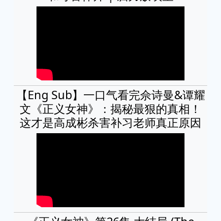
【Eng Sub】一口气看完佘诗曼&谭耀
文《正义女神》：揭秘最狠的真相！
这才是高成彬杀害补习老师真正原因