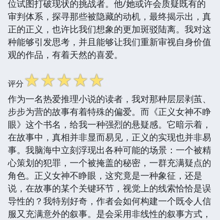
位试图打破现状的挑战者。他/她或许会质疑既有的
审判体系，探寻那些被隐藏的动机，最终揭示出，真
正的正义，也许比我们想象的更加斑驳陆离。我对这
种能够引发思考，并且能够让我们重新审视自身价值
观的作品，有着天然的喜爱。
☆
☆
☆
☆
☆
评分
作为一名热爱推理小说的读者，我对那种层层剥茧、
步步为营的故事有着特殊的偏爱。而《正义女神不睁
眼》这个书名，给我一种强烈的悬疑感。它暗示着，
在故事中，真相并非显而易见，正义的实现也并非易
事。我脑海中立刻浮现出各种可能的场景：一个被精
心策划的犯罪，一个被掩盖的秘密，一群充满疑点的
角色。正义女神不睁眼，这究竟是一种象征，还是
说，在故事的某个关键环节，视觉上的线索恰恰是误
导性的？我特别好奇，作者会如何构建一个既令人信
服又充满意外的叙事。是会采用非线性的叙事方式，