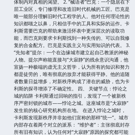
体制内对真相的渴望。 2. “械语者”巴克：一个隐居在下
层工业区，专门修理和改造旧时代机械的工匠。巴克是
唯一能部分理解旧时代工程学的人。他对任何理论性的
知识都嗤之以鼻，只相信手中的工具和实际的运作。卡
利斯需要巴克的帮助来激活怀表中更深层次的读取功
能，而巴克则要求卡利斯找到一种失传的、可以自我修
复的合金配方。巴克是实践主义与实用知识的代表。 3.
“先知者”提尔：一个在边缘城市建立起自己教派的神秘
人物。提尔声称能直接与“大寂静”的残余意识沟通，他
宣扬一种极端的虚无主义哲学，认为所有的知识和努力
都是徒劳的，唯有彻底的放弃才能获得平静。他的追随
者数量日益增多，对新秩序构成了潜在的威胁，也为卡
利斯的探寻增添了不确定性。 四、 关键节点：悖论之
城的陷阱 卡利斯通过回响的指引，发现了一个被新秩
序严密封锁的城市——悖论之城。这座城市是“大寂静”
发生前的核心研究机构所在地。 在进入悖论之城时，
卡利斯发现新秩序并非如他们宣称的那样“统一”。城市
内部存在着两个对立的派系： “维护者”：主张彻底封存
所有旧有知识，认为任何对“大寂静”原因的探究都可能