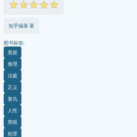
☆
☆
☆
☆
☆
知乎编著 著
图书标签:
悬疑
推理
法庭
正义
复仇
人性
黑暗
犯罪