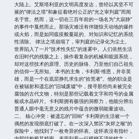
大陆上。艾斯塔利亚的文明高度发达，曾经以其坚不可
摧的“律法之塔”和象征着绝对公正的“光之审判庭”而闻
名于世。然而，这一切在三百年前的一场名为“大寂静”
的事件中戛然而止。那场灾难没有伴随惊天动地的爆炸
或火焰，而是如同瘟疫般蔓延的、对知识和记忆的系统
性清除。 律法之塔崩塌了，审判庭的记录化为尘土。
世界陷入了一片“技术性失忆”的迷雾中。人们依然生活
在旧时代的残骸之上，操作着复杂的机械和能源系统，
却对这些技术的原理、历史的脉络、乃至他们自己祖先
的信仰一无所知。 本书的主角，卡利斯·维恩，并非英
雄，而是一个在底层挣扎求生的“拾荒者”。他的职业是
在被辐射和遗忘的“旧城废墟”中，搜寻那些尚未被完全
腐蚀的古代文物，特别是那些记载着文字和符号的金属
板或水晶碎片。卡利斯拥有极强的洞察力，他能分辨出
普通人眼中毫无意义的残片中蕴含的微弱能量波动。
二、 核心冲突：被遗忘的“回响” 卡利斯的生活被一个
偶然的发现彻底打破了。在一次深入禁区“灰烬之喉”的
探险中，他找到了一枚奇异的怀表。这怀表没有指针，
内部结构极其精密，表面刻着一行模糊不清的铭文：