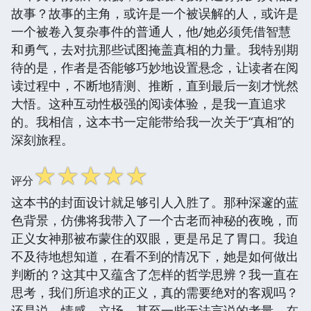
故事？故事的主角，或许是一个被误解的人，或许是
一个被卷入复杂事件的普通人，他/她必须凭借智慧
和勇气，去对抗那些试图掩盖真相的力量。我特别期
待的是，作者是否能够巧妙地设置悬念，让读者在阅
读过程中，不断地猜测、推断，直到最后一刻才恍然
大悟。这种互动性极强的阅读体验，是我一直追求
的。我相信，这本书一定能带给我一次关于“真相”的
深刻旅程。
☆
☆
☆
☆
☆
评分
这本书的封面设计就足够引人入胜了。那种深邃的蓝
色背景，仿佛将我带入了一个古老而神秘的夜晚，而
正义女神那被布蒙住的双眼，更是吊足了胃口。我迫
不及待地想知道，在看不到的情况下，她是如何做出
判断的？这其中又蕴含了怎样的哲学思辨？我一直在
思考，我们所追求的正义，真的需要绝对的客观吗？
还是说，情感、立场，甚至一些无法言说的考量，在