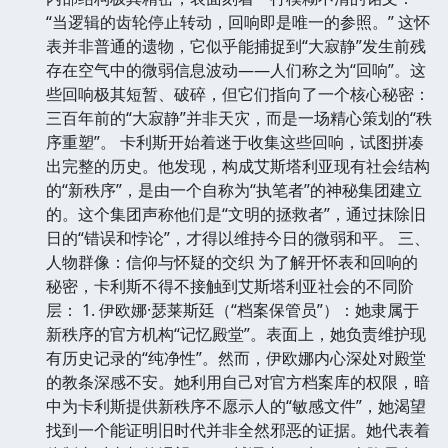
“当逻辑的齿轮停止转动，回响即是唯一的参照。” 这怀
表并非普通的遗物，它似乎能捕捉到“大寂静”发生前残
存在空气中的微弱信息波动——人们称之为“回响”。这
些回响极其短暂、破碎，但它们指向了一个核心秘密：
三百年前的“大寂静”并非天灾，而是一场精心策划的“秩
序重塑”。 卡利斯开始着迷于收集这些回响，试图拼凑
出完整的历史。他发现，构成艾斯塔利亚现有社会结构
的“新秩序”，是由一个自称为“执笔者”的神秘集团建立
的。这个集团声称他们是“文明的拯救者”，通过抹除旧
日的“错误和悖论”，才得以维持今日的微弱和平。 三、
人物群像：信仰与怀疑的交织 为了解开怀表和回响的
秘密，卡利斯不得不接触到艾斯塔利亚社会的不同阶
层： 1. 伊欧娜·瑟莱斯廷（“档案保管员”）：她隶属于
新秩序的官方机构“记忆殿堂”。表面上，她负责维护现
有历史记录的“纯净性”。然而，伊欧娜内心深处对殿堂
的教条深感不安。她利用自己对官方档案库的权限，暗
中为卡利斯提供新秩序不愿示人的“敏感文件”，她渴望
找到一个能证明旧时代并非全然邪恶的证据。她代表着