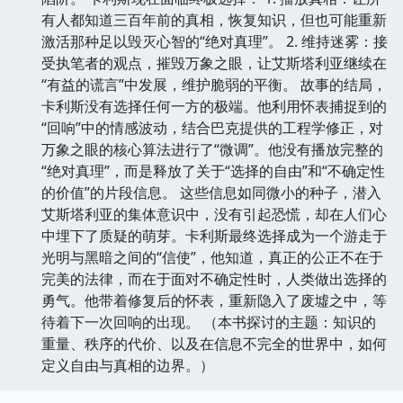
有人都知道三百年前的真相，恢复知识，但也可能重新
激活那种足以毁灭心智的“绝对真理”。 2. 维持迷雾：接
受执笔者的观点，摧毁万象之眼，让艾斯塔利亚继续在
“有益的谎言”中发展，维护脆弱的平衡。 故事的结局，
卡利斯没有选择任何一方的极端。他利用怀表捕捉到的
“回响”中的情感波动，结合巴克提供的工程学修正，对
万象之眼的核心算法进行了“微调”。他没有播放完整的
“绝对真理”，而是释放了关于“选择的自由”和“不确定性
的价值”的片段信息。 这些信息如同微小的种子，潜入
艾斯塔利亚的集体意识中，没有引起恐慌，却在人们心
中埋下了质疑的萌芽。卡利斯最终选择成为一个游走于
光明与黑暗之间的“信使”，他知道，真正的公正不在于
完美的法律，而在于面对不确定性时，人类做出选择的
勇气。他带着修复后的怀表，重新隐入了废墟之中，等
待着下一次回响的出现。 （本书探讨的主题：知识的
重量、秩序的代价、以及在信息不完全的世界中，如何
定义自由与真相的边界。）