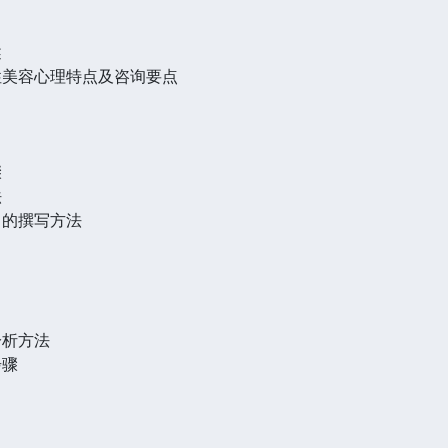
述
性美容心理特点及咨询要点
骤
法
）的撰写方法
分析方法
步骤