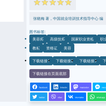
☆
☆
☆
☆
☆
张晓梅 著，中国就业培训技术指导中心 编
图书标签:
美容师
高级技师
国家职业资格
职
教材
资格证
美容
下载链接1
下载链接2
下载链接3
下载链接在页面底部
facebook
linkedin
mastodon
mes
twitter
viber
vkontakte
whatsapp